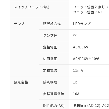
対応済み：EU
対応予定：EU R
スイッチユニット構成
ユニット位置2: 点灯
対応予定なし：EU
ユニット位置3: NC
調査・確認中：EU
ご利用条件
非該当品：ライセ
ランプ
照光部方式
LEDランプ
※1 中国RoHS
仕入先様の事情に
があります。
以下の条件をお読
「○」：最大均質
ランプ色
橙
「×」：最大均質
本サービスは
当社は、これ
*EU RoHS指令（10物
「－」：未確認で
鉛(Pb) 1000ppm以下、
定格電圧
AC/DC6V
くものです。
う）を輸出ま
記
説明
六価クロム(Cr(Ⅵ)) 1
当社制御機器
などの必要な
フタル酸ビス(2-エチルヘ
号
*中国RoHS10物質の基準値 
ル（DBP） 1000ppm
在庫状況およ
当社は規制貨
使用電圧
AC/DC6V±10%
Pb(鉛) :1000ppm、 Hg
但し、RoHS指令で産
のであり、閲
ます。
Cr(Ⅵ)(六価クロム) : 
フタル酸エステル類の４
○
一定数以
DBP(フタル酸ジブチル) :
い。
当社は貴社製
定格電流
11mA
DEHP(フタル酸ビス(2-エ
正式な納期状
置等に一切使
当社販売員に
※2 対応予定月
△
一定数に
当社は、貴社
接点定格
接点構成
1b
オムロン制御
また当社は、
※2 環境保護使
在庫状況およ
部品在庫の切り替
たしません。
－
在庫なし
す。
定格通電電流
10A
「ｅ」：有害物質
機器販売
マイパーツ機
「10」：通常の
ている必要が
味します。
開閉能力(AC)
抵抗負荷(AC-12): AC24
空
受注生産
お客様が当ウ