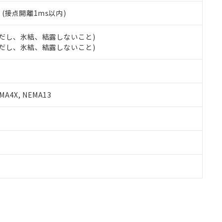
2
(接点開離1ms以内)
 (ただし、氷結、結露しないこと)
 (ただし、氷結、結露しないこと)
A4X, NEMA13