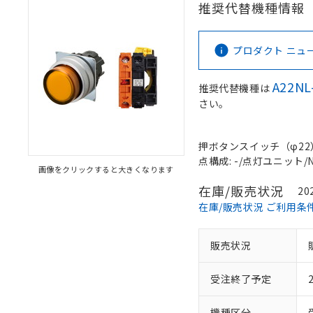
推奨代替機種情報
プロダクト ニュース 
A22NL
推奨代替機種は
さい。
押ボタンスイッチ（φ22）, 
点構成: -/点灯ユニット/NC
画像をクリックすると大きくなります
在庫/販売状況
20
在庫/販売状況 ご利用条
販売状況
受注終了予定
機種区分