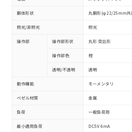
胴体形状
丸胴形(φ22/25mm共
照光/非照光
照光
操作部
操作部形状
丸形 突出形
操作部色
橙
透明/不透明
透明
動作機能
モーメンタリ
ベゼル材質
金属
負荷
一般負荷用
※1 対応状況
最小適用負荷
DC5V 6mA