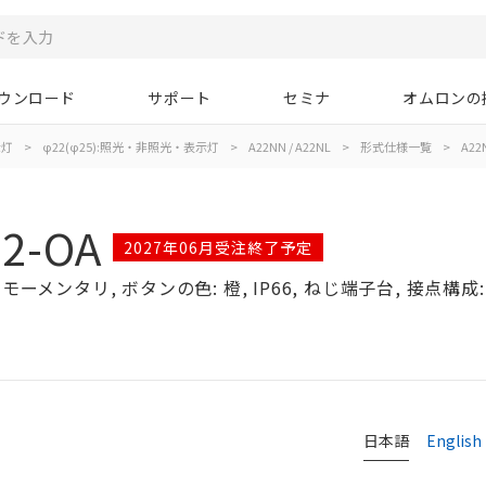
ウンロード
サポート
セミナ
オムロンの
示灯
>
φ22(φ25):照光・非照光・表示灯
>
A22NN / A22NL
>
形式仕様一覧
>
A22
2-OA
2027年06月受注終了予定
ーメンタリ, ボタンの色: 橙, IP66, ねじ端子台, 接点構成: 
日本語
English