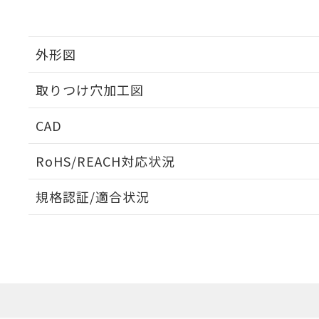
外形図
取りつけ穴加工図
CAD
ログイン/会員登録いただくと、CADデータをダウンロ
RoHS/REACH対応状況
規格認証/適合状況
EU RoHS
注意事項・凡例
UL認証
CSA認証
CEマーキング
ダウンロードデータをご利用いただく前に、以下を必ずお読
Yes
Yes
Yes
対応状況
対応予定月
※1
※2
ソフトウェアの使用条件
対応済み