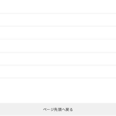
情報更新：2
情報更新：2
ードすることができます。
情報更新：
ログイン/会員登録
CCC認証
電波法
みください。
Yes
N/A
非含有証明書
※3
ページ先頭へ戻る
ダウンロードはこちら