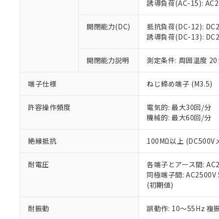
※3 非含有証明
「－」：未確認で
誘導負荷(AC-15): AC24V
白
が、当社の製
さい。
下記の非含有証明
開閉能力(DC)
抵抗負荷(DC-12): DC24
※当社の共同
誘導負荷(DC-13): DC24
いる法人を指
EU RoHS指令（
51物質の非含有証
開閉能力説明
測定条件: 周囲温度 2
※本証明書は発行
また、RoHS指
混在することから
端子仕様
ねじ締め端子 (M3.5)
既に当社にて対応
り割愛しておりま
許容操作頻度
電気的: 最大30回/分
機械的: 最大60回/分
絶縁抵抗
100MΩ以上 (DC5
耐電圧
各端子とアース間: AC250
同極端子間: AC2500V
(初期値)
耐振動
誤動作: 10～55Hz 複