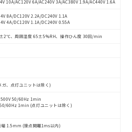
書ダウンロード
す。当社販売部門へお問い合わせください。
 10A/AC120V 6A/AC240V 3A/AC380V 1.9A/AC440V 1.6A
品・サービスに関するお客様との取引・商談に必要な範囲で利用す
合意する
キャンセル
書をダウンロードすることができます。
V 8A/DC120V 2.2A/DC240V 1.1A
利用者とは、
"個人情報の共同利用に関して"
の「1.共同利用者の
V 4A/DC120V 1.1A/DC240V 0.55A
します。
10物質）の非含有証明書
明書（当社基準）
0±2℃、周囲湿度 65±5%RH、操作ひん度 30回/min
日時点で非含有を証明するもので、過去に遡って非含有を証明するも
令のフタル酸エステル類４物質の対応では、対応完了までの期間は出
備考欄に対応日を記載しておりました。
品への在庫切替を完了していることから、特段のことがない限り、20
す。
00Vメガ、点灯ユニットは除く)
0V 50/60Hz 1min
 50/60Hz 1min (点灯ユニットは除く)
振幅 1.5mm (接点開離1ms以内)