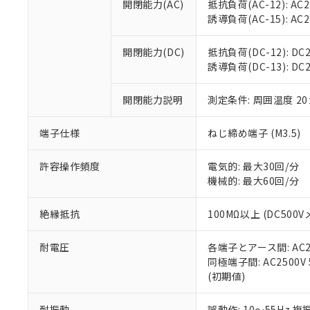
開閉能力(AC)
抵抗負荷(AC-12): AC24
オムロン制御
また当社は、
※2 環境保護使
誘導負荷(AC-15): AC24V
在庫状況およ
部品在庫の切り替
たしません。
－
在庫なし
す。
「ｅ」：有害物質
機器販売
開閉能力(DC)
抵抗負荷(DC-12): DC24
マイパーツ機
「10」：通常の
誘導負荷(DC-13): DC24
ている必要が
味します。
空
受注生産
お客様が当ウ
※3 非含有証明
「－」：未確認で
白
が、当社の製
開閉能力説明
測定条件: 周囲温度 2
さい。
下記の非含有証明
※当社の共同
端子仕様
ねじ締め端子 (M3.5)
いる法人を指
EU RoHS指令（
51物質の非含有証
許容操作頻度
電気的: 最大30回/分
※本証明書は発行
機械的: 最大60回/分
また、RoHS指
混在することから
絶縁抵抗
100MΩ以上 (DC5
既に当社にて対応
り割愛しておりま
耐電圧
各端子とアース間: AC250
同極端子間: AC2500V
(初期値)
耐振動
誤動作: 10～55Hz 複