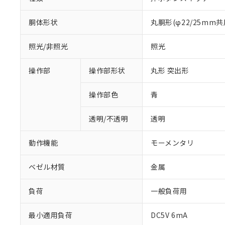
胴体形状
丸胴形(φ22/25mm共
照光/非照光
照光
操作部
操作部形状
丸形 突出形
操作部色
青
透明/不透明
透明
動作機能
モーメンタリ
ベゼル材質
金属
負荷
一般負荷用
最小適用負荷
DC5V 6mA