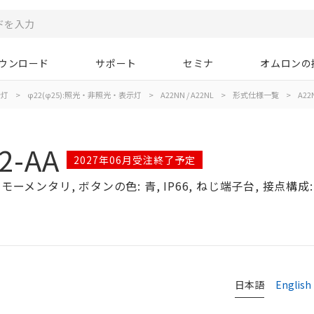
ウンロード
サポート
セミナ
オムロンの
示灯
>
φ22(φ25):照光・非照光・表示灯
>
A22NN / A22NL
>
形式仕様一覧
>
A22
2-AA
2027年06月受注終了予定
ーメンタリ, ボタンの色: 青, IP66, ねじ端子台, 接点構成: 
日本語
English