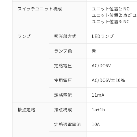
スイッチユニット構成
ユニット位置1: NO
ユニット位置2: 点灯
ユニット位置3: NC
※1 対応状況
ランプ
照光部方式
LEDランプ
対応済み：EU
対応予定：EU R
ランプ色
青
対応予定なし：EU
調査・確認中：EU
ご利用条件
定格電圧
AC/DC6V
非該当品：ライセ
※1 中国RoHS
仕入先様の事情に
があります。
以下の条件をお読
使用電圧
AC/DC6V±10%
「○」：最大均質
「×」：最大均質
本サービスは
当社は、これ
*EU RoHS指令（10物
定格電流
11mA
「－」：未確認で
鉛(Pb) 1000ppm以下、
くものです。
う）を輸出ま
記
説明
六価クロム(Cr(Ⅵ)) 1
当社制御機器
などの必要な
フタル酸ビス(2-エチルヘ
号
*中国RoHS10物質の基準値 
接点定格
接点構成
1a+1b
ル（DBP） 1000ppm
在庫状況およ
当社は規制貨
Pb(鉛) :1000ppm、 Hg
但し、RoHS指令で産
のであり、閲
ます。
Cr(Ⅵ)(六価クロム) : 
フタル酸エステル類の４
○
一定数以
DBP(フタル酸ジブチル) :
い。
当社は貴社製
定格通電電流
10A
DEHP(フタル酸ビス(2-エ
正式な納期状
置等に一切使
当社販売員に
※2 対応予定月
△
一定数に
当社は、貴社