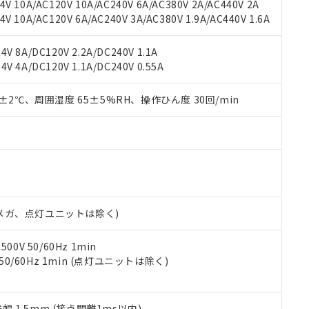
V 10A/AC120V 10A/AC240V 6A/AC380V 2A/AC440V 2A
機器販売店や当社販売拠点は「
販売ネットワーク
」をご確認くだ
販売先および販売に係わる関係者が違法に輸出するおそれがある場
用期限
 10A/AC120V 6A/AC240V 3A/AC380V 1.9A/AC440V 1.6A
び標準価格結果を当社の事前の承諾なく第三者に漏洩または開示し
え状況などにより、予定月が前後することがあります。
(最新の在庫状況については、お客様のお取引先、またはお客様担当
（10物質）のすべてが基準値以下であることを示します。
店・当社販売員にご確認ください)
V 8A/DC120V 2.2A/DC240V 1.1A
能（部品リスト作成サービス）をご利用いただくには、I-Webメン
使用状況下において有害物質が外部に漏えいし、環境に深刻な影響を
V 4A/DC120V 1.1A/DC240V 0.55A
あります。
機種、また在庫状況の情報を公開していない機種
ェブサイト上で当社にご登録された部品リストについて、当社およ
書ダウンロード
す。当社販売部門へお問い合わせください。
品・サービスに関するお客様との取引・商談に必要な範囲で利用す
0±2℃、周囲湿度 65±5%RH、操作ひん度 30回/min
合意する
キャンセル
書をダウンロードすることができます。
利用者とは、
"個人情報の共同利用に関して"
の「1.共同利用者の
します。
10物質）の非含有証明書
明書（当社基準）
日時点で非含有を証明するもので、過去に遡って非含有を証明するも
令のフタル酸エステル類４物質の対応では、対応完了までの期間は出
備考欄に対応日を記載しておりました。
00Vメガ、点灯ユニットは除く)
品への在庫切替を完了していることから、特段のことがない限り、20
す。
0V 50/60Hz 1min
 50/60Hz 1min (点灯ユニットは除く)
振幅 1.5mm (接点開離1ms以内)