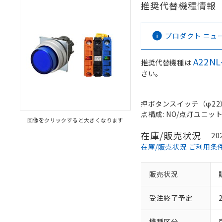
推奨代替機種情報
プロダクト ニュース 
A22NL
推奨代替機種は
さい。
押ボタンスイッチ（φ22）, 
点構成: NO/点灯ユニット/N
画像をクリックすると大きくなります
在庫/販売状況
20
在庫/販売状況 ご利用条
販売状況
受注終了予定
機種区分