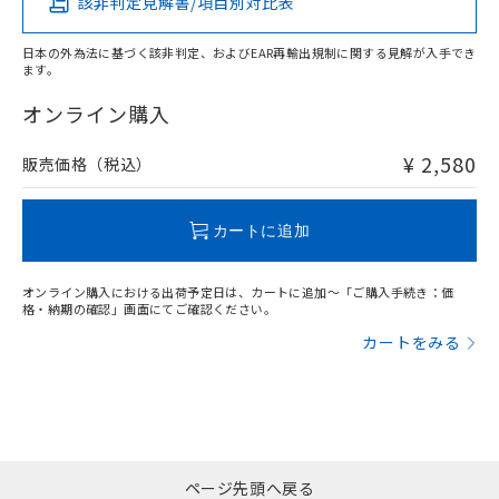
該非判定見解書/項目別対比表
X
O
O
O
日本の外為法に基づく該非判定、およびEAR再輸出規制に関する見解が入手でき
ます。
"対応済み"や非含有の記載がされた商品であっても、流通
在庫等で未対応品が混在する可能性があります。
オンライン購入
非含有品が必要な際は、弊社営業部門もしくは販売店へお
問い合わせください。
¥ 2,580
販売価格（税込）
この製品のRoHS/REACH対応状況ページへ
カートに追加
オンライン購入における出荷予定日は、カートに追加～「ご購入手続き：価
格・納期の確認」画面にてご確認ください。
カートをみる
ページ先頭へ戻る