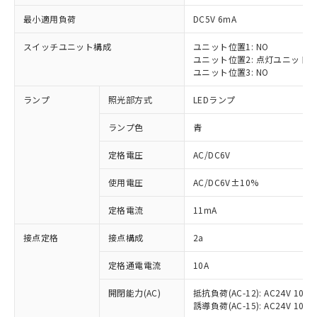
最小適用負荷
DC5V 6mA
スイッチユニット構成
ユニット位置1: NO
ユニット位置2: 点灯ユニット
※1 対応状況
ユニット位置3: NO
ランプ
照光部方式
LEDランプ
対応済み：EU RoHS指令（10物質）の
非含有に対応した製品が提供可能な商品で
ランプ色
青
す。
対応予定：EU RoHS指令（10物質）の非含
定格電圧
AC/DC6V
ご利用条件
有に対応した製品に切り替える予定のある
商品です。
使用電圧
AC/DC6V±10%
対応予定なし：EU RoHS指令（10物質）の
以下の条件をお読みいただき、同意のうえ
非含有に非対応の商品で、対応品を出す予
定格電流
11mA
ご利用ください。
定はありません。
調査・確認中：EU RoHS指令（10物質）の
接点定格
接点構成
2a
本サービスは、当社制御機器事業取扱
※1 中国RoHS○×表
非含有の対応状況を調査中または確認中の
商品の当社在庫状況および標準価格
定格通電電流
10A
商品です。
(税抜)を提供させていただくもので
「○」：最大均質材料含有率が中国RoHSの
非該当品：ライセンス料など無形物で、有
す。
開閉能力(AC)
抵抗負荷(AC-12): AC24V 10A/A
基準値以下であることを示します。
害物質有無と関係のない商品です。
当社制御機器事業取扱商品の中には、
誘導負荷(AC-15): AC24V 10A/AC
「×」：最大均質材料含有率が中国RoHSの
仕入先様の事情により、非含有部品として