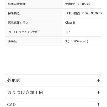
い合わせください。
お客様が当ウェブサイト上で当社にご
周囲湿度範囲
使用時: 35～85%RH
※3 非含有証明書ダウンロード
登録された部品リストについて、当社
保護構造
パネル前面: IP66、NEMA4X, N
および当社の共同利用者が、当社の製
下記の非含有証明書をダウンロードするこ
品・サービスに関するお客様との取
とができます。
感電保護クラス
Class II
合意する
キャンセル
引・商談に必要な範囲で利用すること
をご了承ください。
EU RoHS指令（10物質）の非含有証明書
PTI（トラッキング特性）
175
※当社の共同利用者とは、
"個人情報
51物質の非含有証明書（当社基準）
の共同利用に関して"
の「1.共同利
汚染度
3 (EN60947-5-1)
※本証明書は発行日時点で非含有を証明す
用者の範囲」に記載されている法人を
るもので、過去に遡って非含有を証明する
指します。
ものではありません。
また、RoHS指令のフタル酸エステル類４
物質の対応では、対応完了までの期間は出
荷製品に未対応品が混在することから備考
欄に対応日を記載しておりました。
既に当社にて対応品への在庫切替を完了
外形図
していることから、特段のことがない限
り、2022年1月12日より割愛しておりま
情報更新：2026/05/21
取りつけ穴加工図
す。
情報更新：2026/05/21
CAD