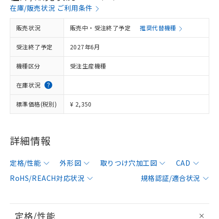
在庫/販売状況 ご利用条件
販売状況
販売中・受注終了予定
推奨代替機種
受注終了予定
2027年6月
機種区分
受注生産機種
在庫状況
標準価格(税別)
¥ 2,350
詳細情報
定格/性能
外形図
取りつけ穴加工図
CAD
RoHS/REACH対応状況
規格認証/適合状況
定格/性能