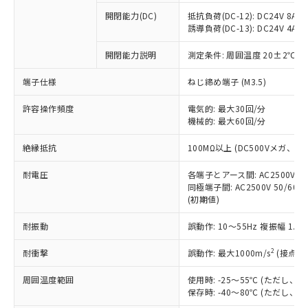
本サービスの対象外となる商品もある
基準値を超えていることを示します。
いたものが、含有品と判明した場合などや
当社は、これら貴社製品のうち、外国
ことをご了承ください。
開閉能力(DC)
抵抗負荷(DC-12): DC24V 8A/DC
「－」：未確認です。当社販売部門へお問
むを得ず変更することがあります。
為替および外国貿易法に定める商品
誘導負荷(DC-13): DC24V 4A/DC
在庫状況および標準価格照会結果は、
い合わせください。
（以下｢規制貨物等」という）を輸出
記載している更新日時点での社内デー
*EU RoHS指令（10物質）：
または国外への提供する場合は、日本
開閉能力説明
測定条件: 周囲温度 20±2℃、
記
タに基づき作成されるものであり、閲
説明
鉛(Pb) 1000ppm以下、 水銀(Hg) 1000ppm以下、 カド
*中国RoHS10物質の基準値 (GB/T26572)：
国政府の輸出許可(または役務取引許
号
覧された時点での実際の在庫および標
ミウム(Cd) 100ppm以下、
Pb(鉛) :1000ppm、 Hg(水銀) : 1000ppm、 Cd(カドミウ
端子仕様
ねじ締め端子 (M3.5)
可)を取得するなどの必要な手続きを
六価クロム(Cr(Ⅵ)) 1000ppm以下、ポリ臭化ビフェニル
ム) : 100ppm、
準価格とは異なる場合があることをご
類(PBB) 1000ppm以下、ポリ臭化ジフェニルエーテル類
Cr(Ⅵ)(六価クロム) : 1000ppm、 PBBs(ポリ臭化ビフェ
とります。
了承ください。
(PBDE) 1000ppm以下、フタル酸ビス(2-エチルヘキシ
○
一定数以上の在庫あり
ニル類) : 1000ppm、 PBDEs(ポリ臭化ジフェニルエーテ
許容操作頻度
電気的: 最大30回/分
当社は規制貨物を破棄する場合は、完
ル) (DEHP)(別名：DOP) 1000ppm以下、フタル酸ブチ
正式な納期状況および標準価格はお客
ル類) : 1000ppm、
機械的: 最大60回/分
ルベンジル（BBP） 1000ppm以下、フタル酸ジブチル
全に破砕するなど、違法に輸出されな
DBP(フタル酸ジブチル) : 1000ppm、 DIBP(フタル酸ジ
様のお取引先、またはお客様担当のオ
（DBP） 1000ppm以下、フタル酸ジイソブチル
イソブチル) : 1000ppm、 BBP(フタル酸ブチルベンジ
△
一定数には満たないが在庫あり
いよう必要な手段を講じます。
ムロン制御機器販売店・当社販売員に
(DIBP) 1000ppm以下
ル) : 1000ppm、
絶縁抵抗
100MΩ以上 (DC500Vメガ、
当社は貴社製品を、核兵器、ミサイ
但し、RoHS指令で産業用監視および制御機器に対する
DEHP(フタル酸ビス(2-エチルヘキシル)) : 1000ppm
ご相談ください。
適用除外項目は除く。
ル、化学兵器、生物兵器またはその他
－
在庫なし(最新の在庫状況につ
オムロン制御機器販売店や当社販売拠
耐電圧
各端子とアース間: AC2500V 50/
フタル酸エステル類の４物質については閾値を超える意
武器並びにこれらの製造装置等に一切
いては、お客様のお取引先、ま
図的な使用がないことを確認しています。
同極端子間: AC2500V 50/60
点は「
販売ネットワーク
」をご確認
※2 環境保護使用期限
使用いたしません。
(初期値)
たはお客様担当のオムロン制御
ください。
当社は、貴社製品を第三者に販売する
機器販売店・当社販売員にご確
在庫状況および標準価格結果を当社の
※2 対応予定月
「ｅ」：有害物質（10物質）のすべてが基
耐振動
誤動作: 10～55Hz 複振幅 1.
場合は、上記1、2および3の内容を当
認ください)
事前の承諾なく第三者に漏洩または開
準値以下であることを示します。
該第三者に通知します。また当社は、
示しないようお願いします。
2
耐衝撃
誤動作: 最大1000m/s
(接点開
部品在庫の切り替え状況などにより、予定
「10」：通常の使用状況下において有害物
販売先および販売に係わる関係者が違
マイパーツ機能（部品リスト作成サー
空
受注生産機種、また在庫状況の
月が前後することがあります。
質が外部に漏えいし、環境に深刻な影響を
法に輸出するおそれがある場合は、取
ビス）をご利用いただくには、I-Web
白
情報を公開していない機種
周囲温度範囲
使用時: -25～55℃ (ただし
及ぼさない年数を意味します。
り引きをいたしません。
メンバーズにご登録されている必要が
保存時: -40～80℃ (ただし
「－」：未確認です。当社販売部門へお問
あります。