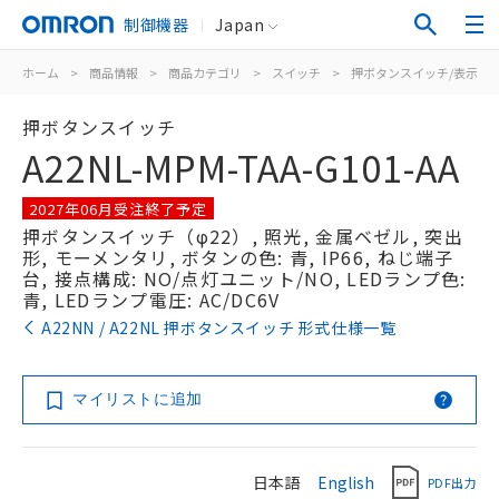
制御機器
Japan
ホーム
>
商品情報
>
商品カテゴリ
>
スイッチ
>
押ボタンスイッチ/表示灯
押ボタンスイッチ
A22NL-MPM-TAA-G101-AA
2027年06月受注終了予定
押ボタンスイッチ（φ22）, 照光, 金属ベゼル, 突出
形, モーメンタリ, ボタンの色: 青, IP66, ねじ端子
台, 接点構成: NO/点灯ユニット/NO, LEDランプ色:
青, LEDランプ電圧: AC/DC6V
A22NN / A22NL 押ボタンスイッチ 形式仕様一覧
マイリストに追加
日本語
English
PDF出力