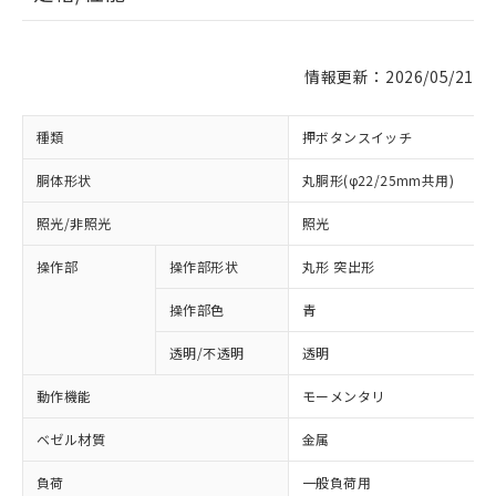
情報更新：2026/05/21
種類
押ボタンスイッチ
胴体形状
丸胴形(φ22/25mm共用)
照光/非照光
照光
操作部
操作部形状
丸形 突出形
操作部色
青
透明/不透明
透明
動作機能
モーメンタリ
ベゼル材質
金属
負荷
一般負荷用