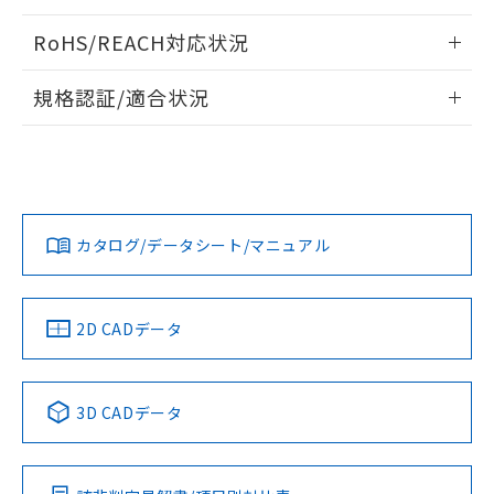
ログイン/会員登録いただくと、CADデータをダウンロー
RoHS/REACH対応状況
ドすることができます。
情報更新：2026/7/29
規格認証/適合状況
ログイン/会員登録
EU RoHS
注意事項・凡例
UL認証
CSA認証
CEマーキング
Yes
Yes
Yes
対応状況
対応予定月
※1
※2
ダウンロードデータをご利用いただく前に、以下を必ずお読
みください。
カタログ/データシート/マニュアル
対応済み
ソフトウェアの使用条件
LR型式承認
DNV型式承認
BV型式承認
KR型式承
（イギリス
（ノルウェー
（フランス
（韓国
船舶規格）
船舶規格）
船舶規格）
船舶規格
中国 RoHS
注意事項・凡例
2D CADデータ
No
No
No
No
中国 RoHS表
※1 ※2
3D CADデータ
この製品の規格認証/適合状況ページへ
Pb
Hg
Cd
Cr(VI)
その他の認証はこちらのページからご検索ください