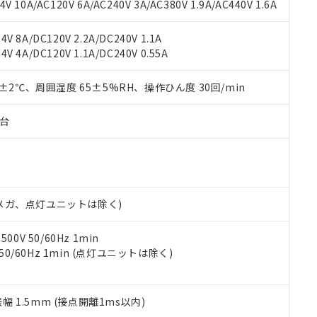
書ダウンロード
す。当社販売部門へお問い合わせください。
 10A/AC120V 6A/AC240V 3A/AC380V 1.9A/AC440V 1.6A
品・サービスに関するお客様との取引・商談に必要な範囲で利用す
合意する
キャンセル
書をダウンロードすることができます。
V 8A/DC120V 2.2A/DC240V 1.1A
利用者とは、
"個人情報の共同利用に関して"
の「1.共同利用者の
V 4A/DC120V 1.1A/DC240V 0.55A
します。
10物質）の非含有証明書
明書（当社基準）
0±2℃、周囲湿度 65±5%RH、操作ひん度 30回/min
日時点で非含有を証明するもので、過去に遡って非含有を証明するも
令のフタル酸エステル類４物質の対応では、対応完了までの期間は出
備考欄に対応日を記載しておりました。
子台
品への在庫切替を完了していることから、特段のことがない限り、20
す。
00Vメガ、点灯ユニットは除く)
0V 50/60Hz 1min
 50/60Hz 1min (点灯ユニットは除く)
振幅 1.5mm (接点開離1ms以内)