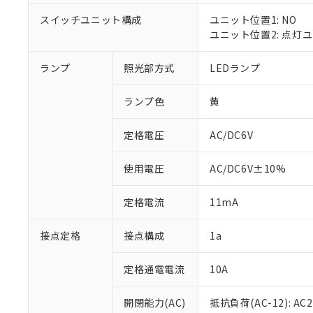
対応済み：EU
対応予定：EU R
スイッチユニット構成
ユニット位置1: NO
対応予定なし：EU
ユニット位置2: 点灯
調査・確認中：EU
ご利用条件
非該当品：ライセ
ランプ
照光部方式
LEDランプ
※1 中国RoHS
仕入先様の事情に
があります。
以下の条件をお読
「○」：最大均質
ランプ色
黄
「×」：最大均質
本サービスは
当社は、これ
*EU RoHS指令（10物
「－」：未確認で
鉛(Pb) 1000ppm以下、
定格電圧
AC/DC6V
くものです。
う）を輸出ま
記
説明
六価クロム(Cr(Ⅵ)) 1
当社制御機器
などの必要な
フタル酸ビス(2-エチルヘ
号
*中国RoHS10物質の基準値 
ル（DBP） 1000ppm
在庫状況およ
当社は規制貨
使用電圧
AC/DC6V±10%
Pb(鉛) :1000ppm、 Hg
但し、RoHS指令で産
のであり、閲
ます。
Cr(Ⅵ)(六価クロム) : 
フタル酸エステル類の４
○
一定数以
DBP(フタル酸ジブチル) :
い。
当社は貴社製
定格電流
11mA
DEHP(フタル酸ビス(2-エ
正式な納期状
置等に一切使
当社販売員に
※2 対応予定月
△
一定数に
当社は、貴社
接点定格
接点構成
1a
オムロン制御
また当社は、
※2 環境保護使
在庫状況およ
部品在庫の切り替
たしません。
－
在庫なし
す。
定格通電電流
10A
「ｅ」：有害物質
機器販売
マイパーツ機
「10」：通常の
ている必要が
味します。
開閉能力(AC)
抵抗負荷(AC-12): AC24
空
受注生産
お客様が当ウ