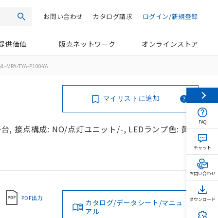
お問い合わせ
カタログ請求
ログイン/新規登録
検索
提供価値
販売ネットワーク
オンラインストア
L-MPA-TYA-P100-YA
マイリストに追加
FAQ
, 接点構成: NO/点灯ユニット/-, LEDランプ色: 黄,
チャット
お問い合わせ
PDF出力
ダウンロード
カタログ/データシート/マニュ
アル