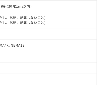
2
(接点開離1ms以内)
 (ただし、氷結、結露しないこと)
 (ただし、氷結、結露しないこと)
A4X, NEMA13