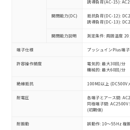
※3 非含有証明
「－」：未確認で
誘導負荷(AC-15): AC24V
白
が、当社の製
さい。
下記の非含有証明
開閉能力(DC)
抵抗負荷(DC-12): DC24
※当社の共同
誘導負荷(DC-13): DC24
いる法人を指
EU RoHS指令（
51物質の非含有証
開閉能力説明
測定条件: 周囲温度 2
※本証明書は発行
また、RoHS指
混在することから
端子仕様
プッシュインPlus端
既に当社にて対応
り割愛しておりま
許容操作頻度
電気的: 最大30回/分
機械的: 最大60回/分
絶縁抵抗
100MΩ以上 (DC5
耐電圧
各端子とアース間: AC250
同極端子間: AC2500V
(初期値)
耐振動
誤動作: 10～55Hz 複