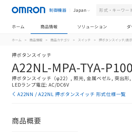
制御機器
Japan
ホーム
商品情報
ソリューション
ダ
ホーム
>
商品情報
>
商品カテゴリ
>
スイッチ
>
押ボタンスイッチ/表
押ボタンスイッチ
A22NL-MPA-TYA-P100
押ボタンスイッチ（φ22）, 照光, 金属ベゼル, 突出形, オ
LEDランプ電圧: AC/DC6V
A22NN / A22NL 押ボタンスイッチ 形式仕様一覧
商品概要