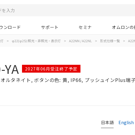
ウンロード
サポート
セミナ
オムロンの
示灯
>
φ22(φ25):照光・非照光・表示灯
>
A22NN / A22NL
>
形式仕様一覧
>
A22N
-YA
2027年06月受注終了予定
ルタネイト, ボタンの色: 黄, IP66, プッシュインPlus端子台
日本語
English