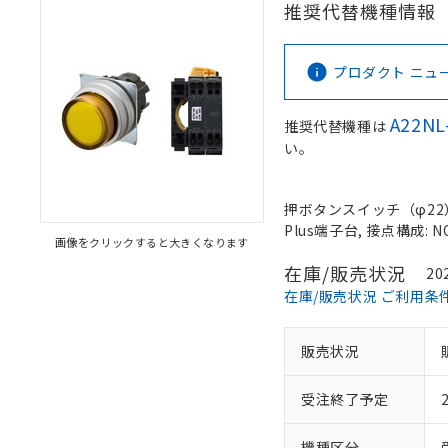
推奨代替機種情報
プロダクト ニュース 
A22NL
推奨代替機種は
い。
押ボタンスイッチ（φ22）,
Plus端子台, 接点構成: N
画像をクリックすると大きくなります
在庫/販売状況
20
在庫/販売状況 ご利用条
販売状況
受注終了予定
機種区分