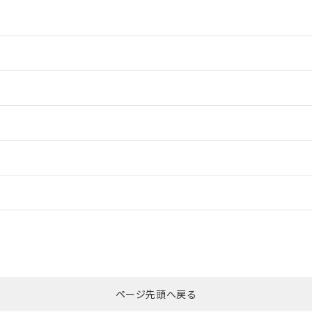
情報更新：2
情報更新：2
ードすることができます。
情報更新：
ログイン/会員登録
合状況については、「カスタマーサポートセンタ お客様相談室」または貴社
みください。
非含有証明書
※3
ページ先頭へ戻る
ダウンロードはこちら