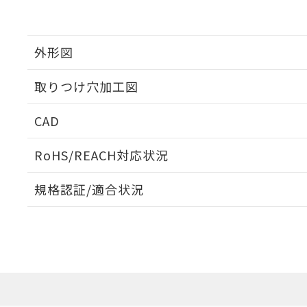
外形図
取りつけ穴加工図
CAD
ログイン/会員登録いただくと、CADデータをダウンロ
RoHS/REACH対応状況
規格認証/適合状況
EU RoHS
注意事項・凡例
A22NL-MPA-TYA-P100-YAについての規格認証/適
業員または販売店にお問い合わせください。
ダウンロードデータをご利用いただく前に、以下を必ずお読
対応状況
対応予定月
※1
※2
ソフトウェアの使用条件
対応済み