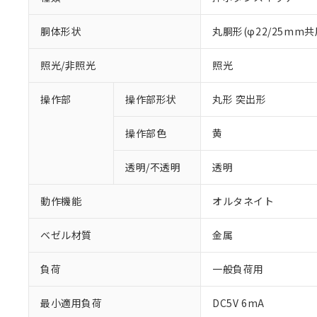
胴体形状
丸胴形(φ22/25mm共
照光/非照光
照光
操作部
操作部形状
丸形 突出形
操作部色
黄
透明/不透明
透明
動作機能
オルタネイト
ベゼル材質
金属
負荷
一般負荷用
※1 対応状況
最小適用負荷
DC5V 6mA