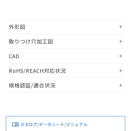
り、2022年1月12日より割愛しておりま
す。
外形図
情報更新：2026/05/21
取りつけ穴加工図
情報更新：2026/05/21
CAD
ログイン/会員登録いただくと、CADデータをダウンロー
RoHS/REACH対応状況
ドすることができます。
情報更新：2026/7/29
規格認証/適合状況
ログイン/会員登録
EU RoHS
注意事項・凡例
A22NL-MPA-TWA-P102-YAについての規格認証/適合状況に
ついては、「カスタマーサポートセンタ お客様相談室」また
は貴社担当オムロン営業員または販売店にお問い合わせくだ
対応状況
対応予定月
※1
※2
さい。
ダウンロードデータをご利用いただく前に、以下を必ずお読
みください。
カタログ/データシート/マニュアル
対応済み
ソフトウェアの使用条件
お問い合わせ