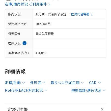
在庫/販売状況 ご利用条件
販売状況
販売中・受注終了予定
推奨代替機種
受注終了予定
2027年6月
機種区分
受注生産機種
在庫状況
標準価格(税別)
¥ 3,050
詳細情報
定格/性能
外形図
取りつけ穴加工図
CAD
RoHS/REACH対応状況
規格認証/適合状況
定格/性能