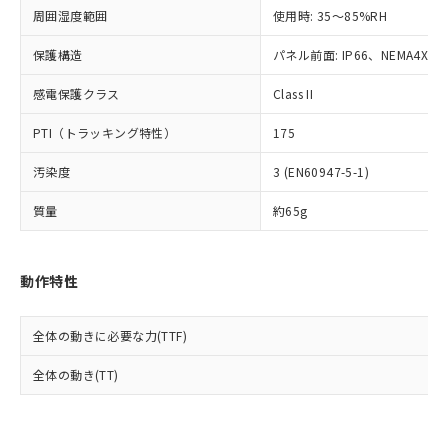
準値以下であることを示します。
該第三者に通知します。また当社は、
示しないようお願いします。
周囲湿度範囲
使用時: 35～85%RH
部品在庫の切り替え状況などにより、予定
「10」：通常の使用状況下において有害物
販売先および販売に係わる関係者が違
マイパーツ機能（部品リスト作成サー
空
受注生産機種、また在庫状況の
月が前後することがあります。
質が外部に漏えいし、環境に深刻な影響を
法に輸出するおそれがある場合は、取
ビス）をご利用いただくには、I-Web
保護構造
パネル前面: IP66、NEMA4X, N
白
情報を公開していない機種
及ぼさない年数を意味します。
り引きをいたしません。
メンバーズにご登録されている必要が
「－」：未確認です。当社販売部門へお問
感電保護クラス
Class II
あります。
い合わせください。
お客様が当ウェブサイト上で当社にご
※3 非含有証明書ダウンロード
PTI（トラッキング特性）
175
登録された部品リストについて、当社
および当社の共同利用者が、当社の製
下記の非含有証明書をダウンロードするこ
汚染度
3 (EN60947-5-1)
品・サービスに関するお客様との取
とができます。
合意する
キャンセル
引・商談に必要な範囲で利用すること
質量
約65g
をご了承ください。
EU RoHS指令（10物質）の非含有証明書
※当社の共同利用者とは、
"個人情報
51物質の非含有証明書（当社基準）
の共同利用に関して"
の「1.共同利
※本証明書は発行日時点で非含有を証明す
動作特性
用者の範囲」に記載されている法人を
るもので、過去に遡って非含有を証明する
指します。
ものではありません。
全体の動きに必要な力(TTF)
また、RoHS指令のフタル酸エステル類４
物質の対応では、対応完了までの期間は出
全体の動き(TT)
荷製品に未対応品が混在することから備考
欄に対応日を記載しておりました。
既に当社にて対応品への在庫切替を完了
していることから、特段のことがない限