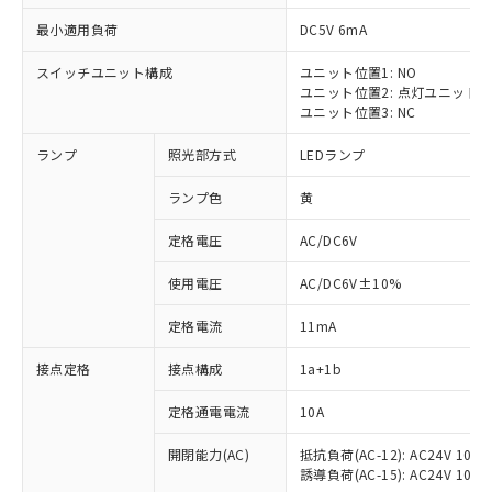
最小適用負荷
DC5V 6mA
スイッチユニット構成
ユニット位置1: NO
ユニット位置2: 点灯ユニット
ユニット位置3: NC
ランプ
照光部方式
LEDランプ
ランプ色
黄
※1 対応状況
定格電圧
AC/DC6V
対応済み：EU RoHS指令（10物質）の
使用電圧
AC/DC6V±10%
非含有に対応した製品が提供可能な商品で
す。
定格電流
11mA
対応予定：EU RoHS指令（10物質）の非含
ご利用条件
有に対応した製品に切り替える予定のある
接点定格
接点構成
1a+1b
商品です。
対応予定なし：EU RoHS指令（10物質）の
定格通電電流
10A
以下の条件をお読みいただき、同意のうえ
非含有に非対応の商品で、対応品を出す予
ご利用ください。
定はありません。
開閉能力(AC)
抵抗負荷(AC-12): AC24V 10A/A
誘導負荷(AC-15): AC24V 10A/AC
調査・確認中：EU RoHS指令（10物質）の
本サービスは、当社制御機器事業取扱