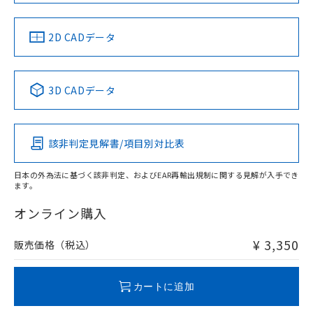
中国 RoHS
注意事項・凡例
2D CADデータ
中国 RoHS表
※1 ※2
3D CADデータ
Pb
Hg
Cd
Cr(VI)
該非判定見解書/項目別対比表
X
O
O
O
日本の外為法に基づく該非判定、およびEAR再輸出規制に関する見解が入手でき
ます。
"対応済み"や非含有の記載がされた商品であっても、流通
在庫等で未対応品が混在する可能性があります。
オンライン購入
非含有品が必要な際は、弊社営業部門もしくは販売店へお
問い合わせください。
¥ 3,350
販売価格（税込）
この製品のRoHS/REACH対応状況ページへ
カートに追加