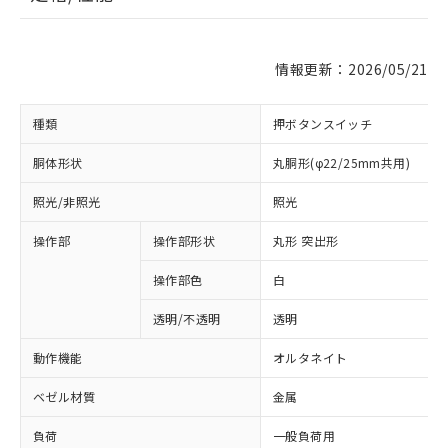
情報更新：2026/05/21
種類
押ボタンスイッチ
胴体形状
丸胴形(φ22/25mm共用)
照光/非照光
照光
操作部
操作部形状
丸形 突出形
操作部色
白
透明/不透明
透明
動作機能
オルタネイト
ベゼル材質
金属
負荷
一般負荷用