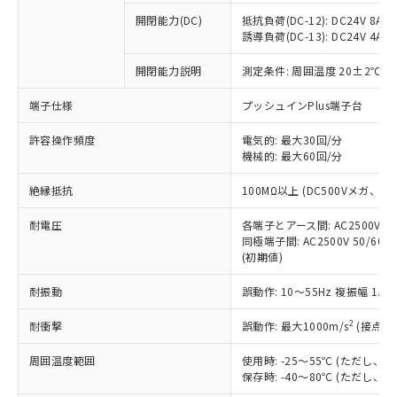
※1 中国RoHS○×表
非含有の対応状況を調査中または確認中の
商品の当社在庫状況および標準価格
開閉能力(DC)
抵抗負荷(DC-12): DC24V 8A/DC
商品です。
(税抜)を提供させていただくもので
誘導負荷(DC-13): DC24V 4A/DC
「○」：最大均質材料含有率が中国RoHSの
非該当品：ライセンス料など無形物で、有
す。
基準値以下であることを示します。
害物質有無と関係のない商品です。
開閉能力説明
測定条件: 周囲温度 20±2℃、
当社制御機器事業取扱商品の中には、
「×」：最大均質材料含有率が中国RoHSの
仕入先様の事情により、非含有部品として
本サービスの対象外となる商品もある
基準値を超えていることを示します。
いたものが、含有品と判明した場合などや
当社は、これら貴社製品のうち、外国
端子仕様
プッシュインPlus端子台
ことをご了承ください。
「－」：未確認です。当社販売部門へお問
むを得ず変更することがあります。
為替および外国貿易法に定める商品
在庫状況および標準価格照会結果は、
い合わせください。
許容操作頻度
電気的: 最大30回/分
（以下｢規制貨物等」という）を輸出
記載している更新日時点での社内デー
機械的: 最大60回/分
*EU RoHS指令（10物質）：
または国外への提供する場合は、日本
記
タに基づき作成されるものであり、閲
説明
鉛(Pb) 1000ppm以下、 水銀(Hg) 1000ppm以下、 カド
*中国RoHS10物質の基準値 (GB/T26572)：
国政府の輸出許可(または役務取引許
号
覧された時点での実際の在庫および標
ミウム(Cd) 100ppm以下、
Pb(鉛) :1000ppm、 Hg(水銀) : 1000ppm、 Cd(カドミウ
絶縁抵抗
100MΩ以上 (DC500Vメガ、
可)を取得するなどの必要な手続きを
六価クロム(Cr(Ⅵ)) 1000ppm以下、ポリ臭化ビフェニル
ム) : 100ppm、
準価格とは異なる場合があることをご
類(PBB) 1000ppm以下、ポリ臭化ジフェニルエーテル類
Cr(Ⅵ)(六価クロム) : 1000ppm、 PBBs(ポリ臭化ビフェ
とります。
了承ください。
(PBDE) 1000ppm以下、フタル酸ビス(2-エチルヘキシ
耐電圧
各端子とアース間: AC2500V 50/
○
一定数以上の在庫あり
ニル類) : 1000ppm、 PBDEs(ポリ臭化ジフェニルエーテ
当社は規制貨物を破棄する場合は、完
ル) (DEHP)(別名：DOP) 1000ppm以下、フタル酸ブチ
正式な納期状況および標準価格はお客
ル類) : 1000ppm、
同極端子間: AC2500V 50/60
ルベンジル（BBP） 1000ppm以下、フタル酸ジブチル
全に破砕するなど、違法に輸出されな
DBP(フタル酸ジブチル) : 1000ppm、 DIBP(フタル酸ジ
(初期値)
様のお取引先、またはお客様担当のオ
（DBP） 1000ppm以下、フタル酸ジイソブチル
イソブチル) : 1000ppm、 BBP(フタル酸ブチルベンジ
△
一定数には満たないが在庫あり
いよう必要な手段を講じます。
ムロン制御機器販売店・当社販売員に
(DIBP) 1000ppm以下
ル) : 1000ppm、
当社は貴社製品を、核兵器、ミサイ
但し、RoHS指令で産業用監視および制御機器に対する
耐振動
誤動作: 10～55Hz 複振幅 1.
DEHP(フタル酸ビス(2-エチルヘキシル)) : 1000ppm
ご相談ください。
適用除外項目は除く。
ル、化学兵器、生物兵器またはその他
－
在庫なし(最新の在庫状況につ
オムロン制御機器販売店や当社販売拠
フタル酸エステル類の４物質については閾値を超える意
2
耐衝撃
誤動作: 最大1000m/s
(接点開
武器並びにこれらの製造装置等に一切
いては、お客様のお取引先、ま
図的な使用がないことを確認しています。
点は「
販売ネットワーク
」をご確認
※2 環境保護使用期限
使用いたしません。
たはお客様担当のオムロン制御
ください。
周囲温度範囲
使用時: -25～55℃ (ただし
当社は、貴社製品を第三者に販売する
機器販売店・当社販売員にご確
在庫状況および標準価格結果を当社の
保存時: -40～80℃ (ただし
※2 対応予定月
「ｅ」：有害物質（10物質）のすべてが基
場合は、上記1、2および3の内容を当
認ください)
事前の承諾なく第三者に漏洩または開