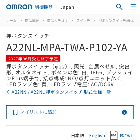
制御機器
Japan
ホーム
>
商品情報
>
商品カテゴリ
>
スイッチ
>
押ボタンスイッチ/表示灯
押ボタンスイッチ
A22NL-MPA-TWA-P102-YA
2027年06月受注終了予定
押ボタンスイッチ（φ22）, 照光, 金属ベゼル, 突出
形, オルタネイト, ボタンの色: 白, IP66, プッシュイ
ンPlus端子台, 接点構成: NO/点灯ユニット/NC,
LEDランプ色: 黄, LEDランプ電圧: AC/DC6V
A22NN / A22NL 押ボタンスイッチ 形式仕様一覧
マイリストに追加
日本語
English
PDF出力