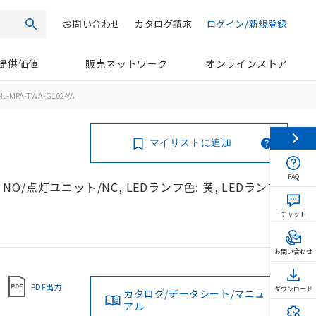
お問い合わせ
カタログ請求
ログイン/新規登録
検索
提供価値
販売ネットワーク
オンラインストア
L-MPA-TWA-G102-YA
マイリストに追加
FAQ
NO/点灯ユニット/NC, LEDランプ色: 黄, LEDランプ
チャット
お問い合わせ
PDF出力
ダウンロード
カタログ/データシート/マニュ
アル