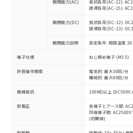
開閉能力(AC)
抵抗負荷(AC-12): AC24
オムロン制御
また当社は、
※2 環境保護使
誘導負荷(AC-15): AC24V
在庫状況およ
部品在庫の切り替
たしません。
－
在庫なし
す。
「ｅ」：有害物質
機器販売
開閉能力(DC)
抵抗負荷(DC-12): DC24
マイパーツ機
「10」：通常の
誘導負荷(DC-13): DC24
ている必要が
味します。
空
受注生産
お客様が当ウ
※3 非含有証明
「－」：未確認で
白
が、当社の製
開閉能力説明
測定条件: 周囲温度 2
さい。
下記の非含有証明
※当社の共同
端子仕様
ねじ締め端子 (M3.5)
いる法人を指
EU RoHS指令（
51物質の非含有証
許容操作頻度
電気的: 最大30回/分
※本証明書は発行
機械的: 最大60回/分
また、RoHS指
混在することから
絶縁抵抗
100MΩ以上 (DC5
既に当社にて対応
り割愛しておりま
耐電圧
各端子とアース間: AC250
同極端子間: AC2500V
(初期値)
耐振動
誤動作: 10～55Hz 複