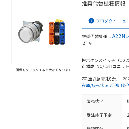
推奨代替機種情報
プロダクト ニュース 
A22NL
推奨代替機種は
さい。
押ボタンスイッチ（φ22）, 
点構成: NO/点灯ユニット/N
画像をクリックすると大きくなります
在庫/販売状況
20
在庫/販売状況 ご利用条
販売状況
受注終了予定
機種区分