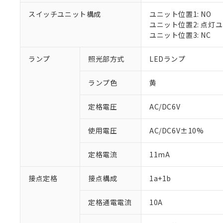
スイッチユニット構成
ユニット位置1: NO
ユニット位置2: 点灯
ユニット位置3: NC
※1 対応状況
ランプ
照光部方式
LEDランプ
対応済み：EU
対応予定：EU R
ランプ色
黄
対応予定なし：EU
調査・確認中：EU
ご利用条件
定格電圧
AC/DC6V
非該当品：ライセ
※1 中国RoHS
仕入先様の事情に
があります。
以下の条件をお読
使用電圧
AC/DC6V±10%
「○」：最大均質
「×」：最大均質
本サービスは
当社は、これ
*EU RoHS指令（10物
定格電流
11mA
「－」：未確認で
鉛(Pb) 1000ppm以下、
くものです。
う）を輸出ま
記
説明
六価クロム(Cr(Ⅵ)) 1
当社制御機器
などの必要な
フタル酸ビス(2-エチルヘ
号
*中国RoHS10物質の基準値 
接点定格
接点構成
1a+1b
ル（DBP） 1000ppm
在庫状況およ
当社は規制貨
Pb(鉛) :1000ppm、 Hg
但し、RoHS指令で産
のであり、閲
ます。
Cr(Ⅵ)(六価クロム) : 
フタル酸エステル類の４
○
一定数以
DBP(フタル酸ジブチル) :
い。
当社は貴社製
定格通電電流
10A
DEHP(フタル酸ビス(2-エ
正式な納期状
置等に一切使
当社販売員に
※2 対応予定月
△
一定数に
当社は、貴社