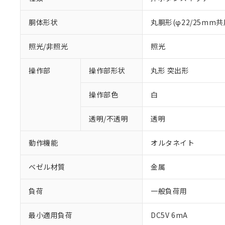
胴体形状
丸胴形(φ22/25mm共
照光/非照光
照光
操作部
操作部形状
丸形 突出形
操作部色
白
透明/不透明
透明
動作機能
オルタネイト
ベゼル材質
金属
負荷
一般負荷用
最小適用負荷
DC5V 6mA