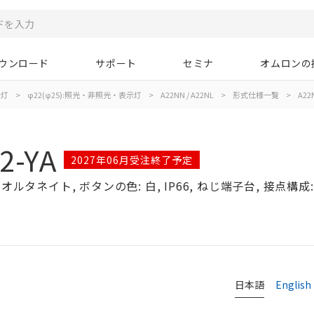
ウンロード
サポート
セミナ
オムロンの
示灯
>
φ22(φ25):照光・非照光・表示灯
>
A22NN / A22NL
>
形式仕様一覧
>
A22N
2-YA
2027年06月受注終了予定
ルタネイト, ボタンの色: 白, IP66, ねじ端子台, 接点構成: 
日本語
English