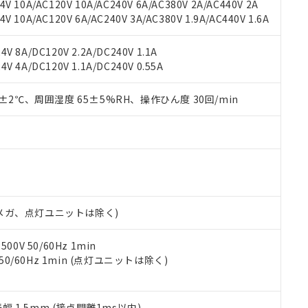
V 10A/AC120V 10A/AC240V 6A/AC380V 2A/AC440V 2A
機器販売店や当社販売拠点は「
販売ネットワーク
」をご確認くだ
販売先および販売に係わる関係者が違法に輸出するおそれがある場
用期限
 10A/AC120V 6A/AC240V 3A/AC380V 1.9A/AC440V 1.6A
び標準価格結果を当社の事前の承諾なく第三者に漏洩または開示し
え状況などにより、予定月が前後することがあります。
(最新の在庫状況については、お客様のお取引先、またはお客様担当
（10物質）のすべてが基準値以下であることを示します。
店・当社販売員にご確認ください)
V 8A/DC120V 2.2A/DC240V 1.1A
能（部品リスト作成サービス）をご利用いただくには、I-Webメン
使用状況下において有害物質が外部に漏えいし、環境に深刻な影響を
V 4A/DC120V 1.1A/DC240V 0.55A
あります。
機種、また在庫状況の情報を公開していない機種
ェブサイト上で当社にご登録された部品リストについて、当社およ
書ダウンロード
す。当社販売部門へお問い合わせください。
品・サービスに関するお客様との取引・商談に必要な範囲で利用す
0±2℃、周囲湿度 65±5%RH、操作ひん度 30回/min
合意する
キャンセル
書をダウンロードすることができます。
利用者とは、
"個人情報の共同利用に関して"
の「1.共同利用者の
します。
10物質）の非含有証明書
明書（当社基準）
日時点で非含有を証明するもので、過去に遡って非含有を証明するも
令のフタル酸エステル類４物質の対応では、対応完了までの期間は出
備考欄に対応日を記載しておりました。
00Vメガ、点灯ユニットは除く)
品への在庫切替を完了していることから、特段のことがない限り、20
す。
0V 50/60Hz 1min
 50/60Hz 1min (点灯ユニットは除く)
振幅 1.5mm (接点開離1ms以内)