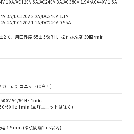
書ダウンロード
す。当社販売部門へお問い合わせください。
 10A/AC120V 6A/AC240V 3A/AC380V 1.9A/AC440V 1.6A
品・サービスに関するお客様との取引・商談に必要な範囲で利用す
合意する
キャンセル
書をダウンロードすることができます。
V 8A/DC120V 2.2A/DC240V 1.1A
利用者とは、
"個人情報の共同利用に関して"
の「1.共同利用者の
V 4A/DC120V 1.1A/DC240V 0.55A
します。
10物質）の非含有証明書
明書（当社基準）
0±2℃、周囲湿度 65±5%RH、操作ひん度 30回/min
日時点で非含有を証明するもので、過去に遡って非含有を証明するも
令のフタル酸エステル類４物質の対応では、対応完了までの期間は出
備考欄に対応日を記載しておりました。
品への在庫切替を完了していることから、特段のことがない限り、20
す。
00Vメガ、点灯ユニットは除く)
0V 50/60Hz 1min
 50/60Hz 1min (点灯ユニットは除く)
振幅 1.5mm (接点開離1ms以内)