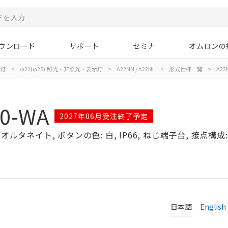
ウンロード
サポート
セミナ
オムロンの
示灯
>
φ22(φ25):照光・非照光・表示灯
>
A22NN / A22NL
>
形式仕様一覧
>
A22
00-WA
2027年06月受注終了予定
ルタネイト, ボタンの色: 白, IP66, ねじ端子台, 接点構成: 
日本語
English