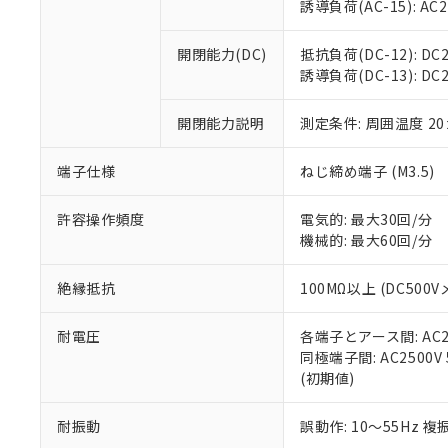
※3 非含有証明
「－」：未確認で
誘導負荷(AC-15): AC24V
白
が、当社の製
さい。
下記の非含有証明
開閉能力(DC)
抵抗負荷(DC-12): DC24
※当社の共同
誘導負荷(DC-13): DC24
いる法人を指
EU RoHS指令（
51物質の非含有証
開閉能力説明
測定条件: 周囲温度 2
※本証明書は発行
また、RoHS指
混在することから
端子仕様
ねじ締め端子 (M3.5)
既に当社にて対応
り割愛しておりま
許容操作頻度
電気的: 最大30回/分
機械的: 最大60回/分
絶縁抵抗
100MΩ以上 (DC5
耐電圧
各端子とアース間: AC250
同極端子間: AC2500V
(初期値)
耐振動
誤動作: 10～55Hz 複