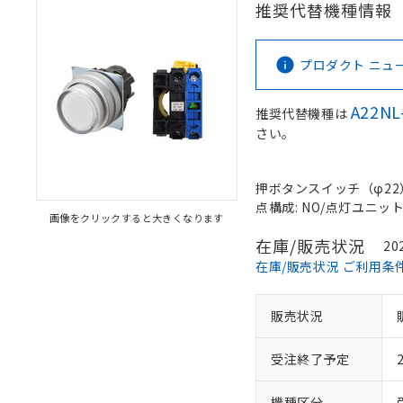
推奨代替機種情報
プロダクト ニュース 
A22NL
推奨代替機種は
さい。
押ボタンスイッチ（φ22）, 
点構成: NO/点灯ユニット/-
画像をクリックすると大きくなります
在庫/販売状況
20
在庫/販売状況 ご利用条
販売状況
受注終了予定
機種区分