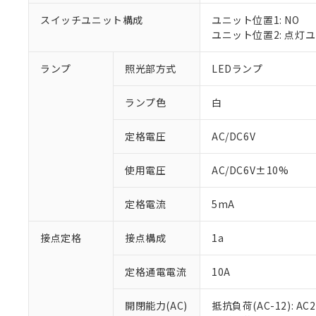
対応済み：EU
対応予定：EU R
スイッチユニット構成
ユニット位置1: NO
対応予定なし：EU
ユニット位置2: 点灯
調査・確認中：EU
ご利用条件
非該当品：ライセ
ランプ
照光部方式
LEDランプ
※1 中国RoHS
仕入先様の事情に
があります。
以下の条件をお読
「○」：最大均質
ランプ色
白
「×」：最大均質
本サービスは
当社は、これ
*EU RoHS指令（10物
「－」：未確認で
鉛(Pb) 1000ppm以下、
定格電圧
AC/DC6V
くものです。
う）を輸出ま
記
説明
六価クロム(Cr(Ⅵ)) 1
当社制御機器
などの必要な
フタル酸ビス(2-エチルヘ
号
*中国RoHS10物質の基準値 
ル（DBP） 1000ppm
在庫状況およ
当社は規制貨
使用電圧
AC/DC6V±10%
Pb(鉛) :1000ppm、 Hg
但し、RoHS指令で産
のであり、閲
ます。
Cr(Ⅵ)(六価クロム) : 
フタル酸エステル類の４
○
一定数以
DBP(フタル酸ジブチル) :
い。
当社は貴社製
定格電流
5mA
DEHP(フタル酸ビス(2-エ
正式な納期状
置等に一切使
当社販売員に
※2 対応予定月
△
一定数に
当社は、貴社
接点定格
接点構成
1a
オムロン制御
また当社は、
※2 環境保護使
在庫状況およ
部品在庫の切り替
たしません。
－
在庫なし
す。
定格通電電流
10A
「ｅ」：有害物質
機器販売
マイパーツ機
「10」：通常の
ている必要が
味します。
開閉能力(AC)
抵抗負荷(AC-12): AC24
空
受注生産
お客様が当ウ