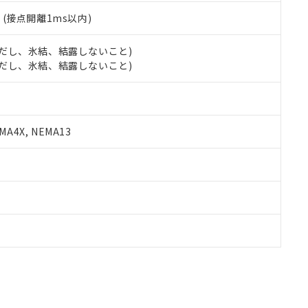
2
(接点開離1ms以内)
 (ただし、氷結、結露しないこと)
 (ただし、氷結、結露しないこと)
A4X, NEMA13