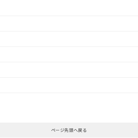
情報更新：2
情報更新：2
ードすることができます。
情報更新：
ログイン/会員登録
CCC認証
電波法
みください。
Yes
N/A
非含有証明書
※3
ページ先頭へ戻る
ダウンロードはこちら