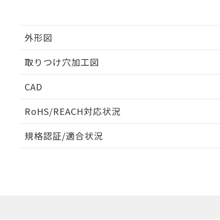
外形図
取りつけ穴加工図
CAD
ログイン/会員登録いただくと、CADデータをダウンロ
RoHS/REACH対応状況
規格認証/適合状況
EU RoHS
注意事項・凡例
UL認証
CSA認証
CEマーキング
ダウンロードデータをご利用いただく前に、以下を必ずお読
Yes
Yes
Yes
対応状況
対応予定月
※1
※2
ソフトウェアの使用条件
対応済み