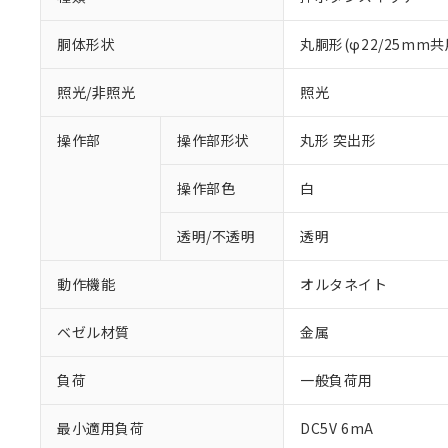
胴体形状
丸胴形(φ22/25mm共
照光/非照光
照光
操作部
操作部形状
丸形 突出形
操作部色
白
透明/不透明
透明
動作機能
オルタネイト
ベゼル材質
金属
負荷
一般負荷用
※1 対応状況
最小適用負荷
DC5V 6mA