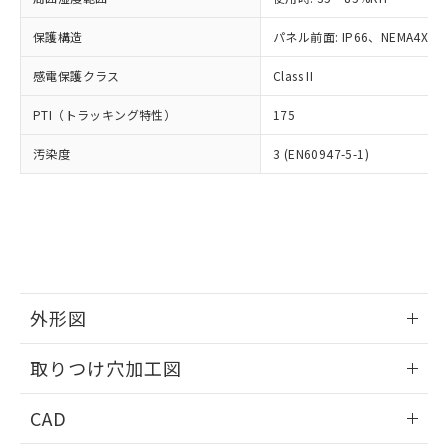
お客様が当ウェブサイト上で当社にご
※3 非含有証明書ダウンロード
登録された部品リストについて、当社
保護構造
パネル前面: IP66、NEMA4X, N
および当社の共同利用者が、当社の製
下記の非含有証明書をダウンロードするこ
品・サービスに関するお客様との取
感電保護クラス
Class II
とができます。
合意する
キャンセル
引・商談に必要な範囲で利用すること
をご了承ください。
PTI（トラッキング特性）
175
EU RoHS指令（10物質）の非含有証明書
※当社の共同利用者とは、
"個人情報
51物質の非含有証明書（当社基準）
の共同利用に関して"
の「1.共同利
汚染度
3 (EN60947-5-1)
※本証明書は発行日時点で非含有を証明す
用者の範囲」に記載されている法人を
るもので、過去に遡って非含有を証明する
指します。
ものではありません。
また、RoHS指令のフタル酸エステル類４
物質の対応では、対応完了までの期間は出
荷製品に未対応品が混在することから備考
欄に対応日を記載しておりました。
既に当社にて対応品への在庫切替を完了
外形図
していることから、特段のことがない限
情報更新：2026/05/21
り、2022年1月12日より割愛しておりま
取りつけ穴加工図
す。
情報更新：2026/05/21
CAD