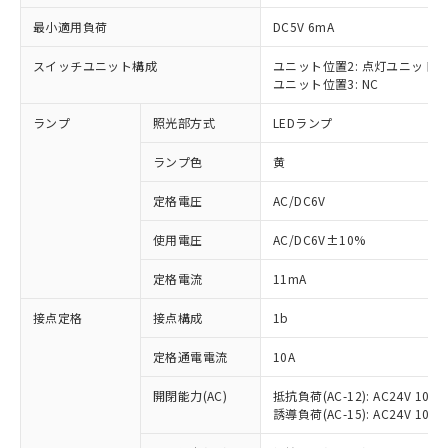
最小適用負荷
DC5V 6mA
スイッチユニット構成
ユニット位置2: 点灯ユニット
ユニット位置3: NC
※1 対応状況
ランプ
照光部方式
LEDランプ
対応済み：EU RoHS指令（10物質）の
非含有に対応した製品が提供可能な商品で
ランプ色
黄
す。
対応予定：EU RoHS指令（10物質）の非含
定格電圧
AC/DC6V
ご利用条件
有に対応した製品に切り替える予定のある
使用電圧
AC/DC6V±10%
商品です。
対応予定なし：EU RoHS指令（10物質）の
以下の条件をお読みいただき、同意のうえ
定格電流
11mA
非含有に非対応の商品で、対応品を出す予
ご利用ください。
定はありません。
接点定格
接点構成
1b
調査・確認中：EU RoHS指令（10物質）の
本サービスは、当社制御機器事業取扱
※1 中国RoHS○×表
非含有の対応状況を調査中または確認中の
商品の当社在庫状況および標準価格
定格通電電流
10A
商品です。
(税抜)を提供させていただくもので
「○」：最大均質材料含有率が中国RoHSの
非該当品：ライセンス料など無形物で、有
開閉能力(AC)
抵抗負荷(AC-12): AC24V 10A/A
す。
基準値以下であることを示します。
害物質有無と関係のない商品です。
誘導負荷(AC-15): AC24V 10A/AC
当社制御機器事業取扱商品の中には、
「×」：最大均質材料含有率が中国RoHSの
仕入先様の事情により、非含有部品として
本サービスの対象外となる商品もある