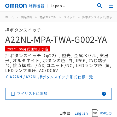
制御機器
Japan
ホーム
>
商品情報
>
商品カテゴリ
>
スイッチ
>
押ボタンスイッチ/表示灯
押ボタンスイッチ
A22NL-MPA-TWA-G002-YA
2027年06月受注終了予定
押ボタンスイッチ（φ22）, 照光, 金属ベゼル, 突出
形, オルタネイト, ボタンの色: 白, IP66, ねじ端子
台, 接点構成: -/点灯ユニット/NC, LEDランプ色: 黄,
LEDランプ電圧: AC/DC6V
A22NN / A22NL 押ボタンスイッチ 形式仕様一覧
マイリストに追加
日本語
English
PDF出力