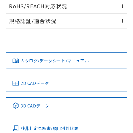
ログイン/会員登録いただくと、CADデータをダウンロー
RoHS/REACH対応状況
ドすることができます。
情報更新：2026/7/29
規格認証/適合状況
ログイン/会員登録
EU RoHS
注意事項・凡例
UL認証
CSA認証
CEマーキング
Yes
Yes
Yes
対応状況
対応予定月
※1
※2
ダウンロードデータをご利用いただく前に、以下を必ずお読
みください。
カタログ/データシート/マニュアル
対応済み
ソフトウェアの使用条件
LR型式承認
DNV型式承認
BV型式承認
KR型式承
（イギリス
（ノルウェー
（フランス
（韓国
船舶規格）
船舶規格）
船舶規格）
船舶規格
中国 RoHS
注意事項・凡例
2D CADデータ
No
No
No
No
中国 RoHS表
※1 ※2
3D CADデータ
この製品の規格認証/適合状況ページへ
Pb
Hg
Cd
Cr(VI)
その他の認証はこちらのページからご検索ください
該非判定見解書/項目別対比表
X
O
O
O