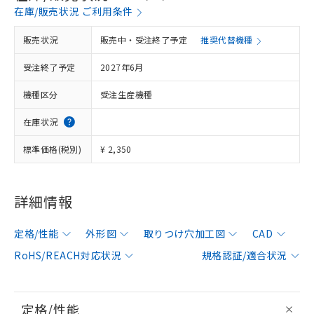
在庫/販売状況 ご利用条件
販売状況
販売中・受注終了予定
推奨代替機種
受注終了予定
2027年6月
機種区分
受注生産機種
在庫状況
標準価格(税別)
¥ 2,350
詳細情報
定格/性能
外形図
取りつけ穴加工図
CAD
RoHS/REACH対応状況
規格認証/適合状況
定格/性能