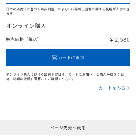
日本の外為法に基づく該非判定、およびEAR再輸出規制に関する見解が入手でき
ます。
"対応済み"や非含有の記載がされた商品であっても、流通
在庫等で未対応品が混在する可能性があります。
オンライン購入
非含有品が必要な際は、弊社営業部門もしくは販売店へお
問い合わせください。
¥ 2,580
販売価格（税込）
この製品のRoHS/REACH対応状況ページへ
カートに追加
オンライン購入における出荷予定日は、カートに追加～「ご購入手続き：価
格・納期の確認」画面にてご確認ください。
カートをみる
ページ先頭へ戻る