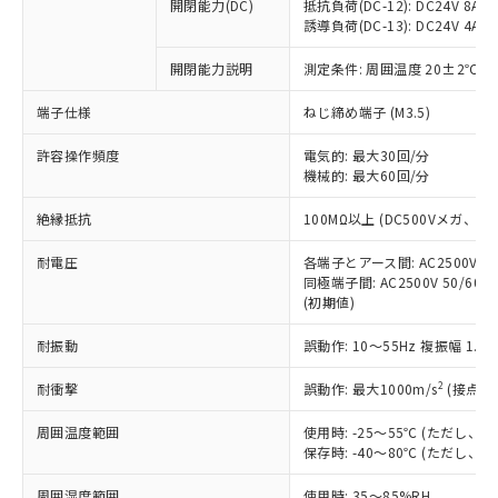
基準値を超えていることを示します。
いたものが、含有品と判明した場合などや
開閉能力(DC)
抵抗負荷(DC-12): DC24V 8A/DC
当社は、これら貴社製品のうち、外国
ことをご了承ください。
「－」：未確認です。当社販売部門へお問
誘導負荷(DC-13): DC24V 4A/DC
むを得ず変更することがあります。
為替および外国貿易法に定める商品
在庫状況および標準価格照会結果は、
い合わせください。
（以下｢規制貨物等」という）を輸出
記載している更新日時点での社内デー
開閉能力説明
測定条件: 周囲温度 20±2℃、
*EU RoHS指令（10物質）：
または国外への提供する場合は、日本
記
タに基づき作成されるものであり、閲
説明
鉛(Pb) 1000ppm以下、 水銀(Hg) 1000ppm以下、 カド
*中国RoHS10物質の基準値 (GB/T26572)：
国政府の輸出許可(または役務取引許
号
覧された時点での実際の在庫および標
ミウム(Cd) 100ppm以下、
Pb(鉛) :1000ppm、 Hg(水銀) : 1000ppm、 Cd(カドミウ
端子仕様
ねじ締め端子 (M3.5)
可)を取得するなどの必要な手続きを
六価クロム(Cr(Ⅵ)) 1000ppm以下、ポリ臭化ビフェニル
ム) : 100ppm、
準価格とは異なる場合があることをご
類(PBB) 1000ppm以下、ポリ臭化ジフェニルエーテル類
Cr(Ⅵ)(六価クロム) : 1000ppm、 PBBs(ポリ臭化ビフェ
とります。
了承ください。
許容操作頻度
電気的: 最大30回/分
(PBDE) 1000ppm以下、フタル酸ビス(2-エチルヘキシ
○
一定数以上の在庫あり
ニル類) : 1000ppm、 PBDEs(ポリ臭化ジフェニルエーテ
当社は規制貨物を破棄する場合は、完
ル) (DEHP)(別名：DOP) 1000ppm以下、フタル酸ブチ
機械的: 最大60回/分
正式な納期状況および標準価格はお客
ル類) : 1000ppm、
ルベンジル（BBP） 1000ppm以下、フタル酸ジブチル
全に破砕するなど、違法に輸出されな
DBP(フタル酸ジブチル) : 1000ppm、 DIBP(フタル酸ジ
様のお取引先、またはお客様担当のオ
（DBP） 1000ppm以下、フタル酸ジイソブチル
イソブチル) : 1000ppm、 BBP(フタル酸ブチルベンジ
△
一定数には満たないが在庫あり
いよう必要な手段を講じます。
絶縁抵抗
100MΩ以上 (DC500Vメガ、
ムロン制御機器販売店・当社販売員に
(DIBP) 1000ppm以下
ル) : 1000ppm、
当社は貴社製品を、核兵器、ミサイ
但し、RoHS指令で産業用監視および制御機器に対する
DEHP(フタル酸ビス(2-エチルヘキシル)) : 1000ppm
ご相談ください。
適用除外項目は除く。
耐電圧
各端子とアース間: AC2500V 50/
ル、化学兵器、生物兵器またはその他
－
在庫なし(最新の在庫状況につ
オムロン制御機器販売店や当社販売拠
フタル酸エステル類の４物質については閾値を超える意
同極端子間: AC2500V 50/60
武器並びにこれらの製造装置等に一切
いては、お客様のお取引先、ま
図的な使用がないことを確認しています。
点は「
販売ネットワーク
」をご確認
(初期値)
※2 環境保護使用期限
使用いたしません。
たはお客様担当のオムロン制御
ください。
当社は、貴社製品を第三者に販売する
機器販売店・当社販売員にご確
在庫状況および標準価格結果を当社の
耐振動
誤動作: 10～55Hz 複振幅 1.
※2 対応予定月
「ｅ」：有害物質（10物質）のすべてが基
場合は、上記1、2および3の内容を当
認ください)
事前の承諾なく第三者に漏洩または開
準値以下であることを示します。
該第三者に通知します。また当社は、
示しないようお願いします。
2
耐衝撃
誤動作: 最大1000m/s
(接点開
部品在庫の切り替え状況などにより、予定
「10」：通常の使用状況下において有害物
販売先および販売に係わる関係者が違
マイパーツ機能（部品リスト作成サー
空
受注生産機種、また在庫状況の
月が前後することがあります。
質が外部に漏えいし、環境に深刻な影響を
法に輸出するおそれがある場合は、取
周囲温度範囲
使用時: -25～55℃ (ただし
ビス）をご利用いただくには、I-Web
白
情報を公開していない機種
及ぼさない年数を意味します。
り引きをいたしません。
保存時: -40～80℃ (ただし
メンバーズにご登録されている必要が
「－」：未確認です。当社販売部門へお問
あります。
い合わせください。
周囲湿度範囲
使用時: 35～85%RH