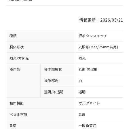
情報更新：2026/05/21
種類
押ボタンスイッチ
胴体形状
丸胴形(φ22/25mm共用)
照光/非照光
照光
操作部
操作部形状
丸形 突出形
操作部色
白
透明/不透明
透明
動作機能
オルタネイト
ベゼル材質
金属
負荷
一般負荷用