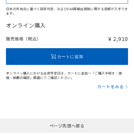
日本の外為法に基づく該非判定、およびEAR再輸出規制に関する見解が入手でき
ます。
"対応済み"や非含有の記載がされた商品であっても、流通
在庫等で未対応品が混在する可能性があります。
オンライン購入
非含有品が必要な際は、弊社営業部門もしくは販売店へお
問い合わせください。
¥ 2,910
販売価格（税込）
この製品のRoHS/REACH対応状況ページへ
カートに追加
オンライン購入における出荷予定日は、カートに追加～「ご購入手続き：価
格・納期の確認」画面にてご確認ください。
カートをみる
ページ先頭へ戻る