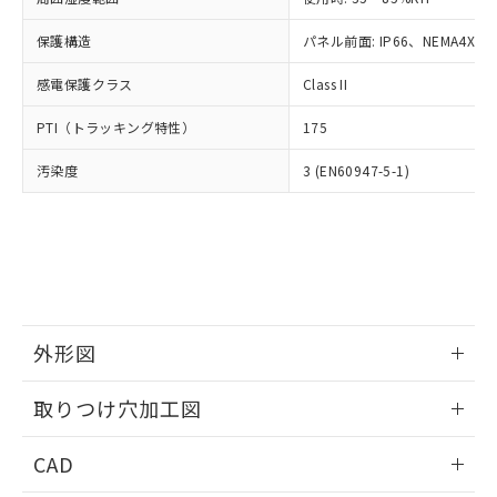
お客様が当ウェブサイト上で当社にご
※3 非含有証明書ダウンロード
登録された部品リストについて、当社
保護構造
パネル前面: IP66、NEMA4X, N
および当社の共同利用者が、当社の製
下記の非含有証明書をダウンロードするこ
品・サービスに関するお客様との取
感電保護クラス
Class II
とができます。
合意する
キャンセル
引・商談に必要な範囲で利用すること
をご了承ください。
PTI（トラッキング特性）
175
EU RoHS指令（10物質）の非含有証明書
※当社の共同利用者とは、
"個人情報
51物質の非含有証明書（当社基準）
の共同利用に関して"
の「1.共同利
汚染度
3 (EN60947-5-1)
※本証明書は発行日時点で非含有を証明す
用者の範囲」に記載されている法人を
るもので、過去に遡って非含有を証明する
指します。
ものではありません。
また、RoHS指令のフタル酸エステル類４
物質の対応では、対応完了までの期間は出
荷製品に未対応品が混在することから備考
欄に対応日を記載しておりました。
既に当社にて対応品への在庫切替を完了
外形図
していることから、特段のことがない限
情報更新：2026/05/21
り、2022年1月12日より割愛しておりま
取りつけ穴加工図
す。
情報更新：2026/05/21
CAD