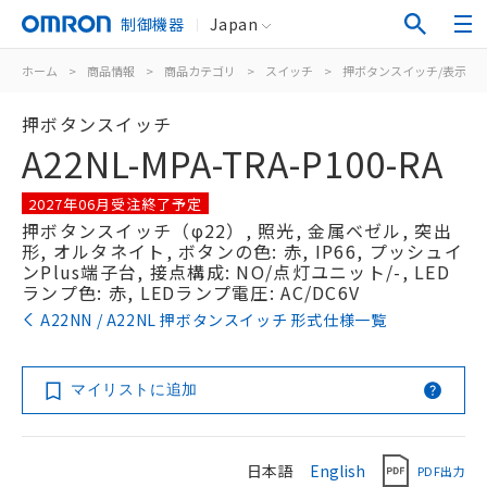
制御機器
Japan
ホーム
>
商品情報
>
商品カテゴリ
>
スイッチ
>
押ボタンスイッチ/表示灯
押ボタンスイッチ
A22NL-MPA-TRA-P100-RA
2027年06月受注終了予定
押ボタンスイッチ（φ22）, 照光, 金属ベゼル, 突出
形, オルタネイト, ボタンの色: 赤, IP66, プッシュイ
ンPlus端子台, 接点構成: NO/点灯ユニット/-, LED
ランプ色: 赤, LEDランプ電圧: AC/DC6V
A22NN / A22NL 押ボタンスイッチ 形式仕様一覧
マイリストに追加
日本語
English
PDF出力