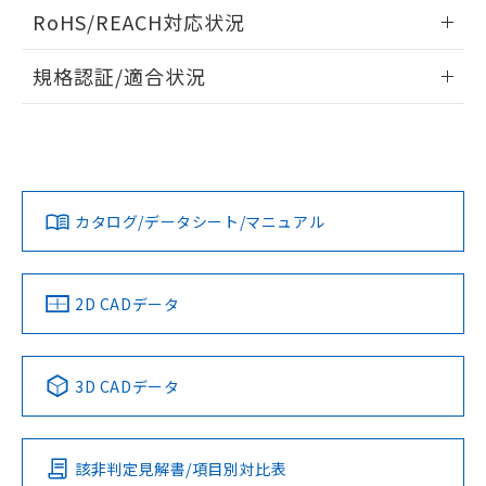
ログイン/会員登録いただくと、CADデータをダウンロー
RoHS/REACH対応状況
ドすることができます。
情報更新：2026/7/29
規格認証/適合状況
ログイン/会員登録
EU RoHS
注意事項・凡例
A22NL-MPA-TRA-P100-RAについての規格認証/適合状況に
ついては、「カスタマーサポートセンタ お客様相談室」また
は貴社担当オムロン営業員または販売店にお問い合わせくだ
対応状況
対応予定月
※1
※2
さい。
ダウンロードデータをご利用いただく前に、以下を必ずお読
みください。
カタログ/データシート/マニュアル
対応済み
ソフトウェアの使用条件
お問い合わせ
中国 RoHS
注意事項・凡例
2D CADデータ
中国 RoHS表
※1 ※2
3D CADデータ
Pb
Hg
Cd
Cr(VI)
該非判定見解書/項目別対比表
X
O
O
O