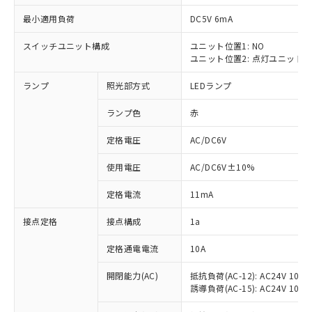
最小適用負荷
DC5V 6mA
スイッチユニット構成
ユニット位置1: NO
ユニット位置2: 点灯ユニット
※1 対応状況
ランプ
照光部方式
LEDランプ
対応済み：EU RoHS指令（10物質）の
非含有に対応した製品が提供可能な商品で
ランプ色
赤
す。
対応予定：EU RoHS指令（10物質）の非含
定格電圧
AC/DC6V
ご利用条件
有に対応した製品に切り替える予定のある
使用電圧
AC/DC6V±10%
商品です。
対応予定なし：EU RoHS指令（10物質）の
以下の条件をお読みいただき、同意のうえ
定格電流
11mA
非含有に非対応の商品で、対応品を出す予
ご利用ください。
定はありません。
接点定格
接点構成
1a
調査・確認中：EU RoHS指令（10物質）の
本サービスは、当社制御機器事業取扱
※1 中国RoHS○×表
非含有の対応状況を調査中または確認中の
商品の当社在庫状況および標準価格
定格通電電流
10A
商品です。
(税抜)を提供させていただくもので
「○」：最大均質材料含有率が中国RoHSの
非該当品：ライセンス料など無形物で、有
開閉能力(AC)
抵抗負荷(AC-12): AC24V 10A/A
す。
基準値以下であることを示します。
害物質有無と関係のない商品です。
誘導負荷(AC-15): AC24V 10A/AC
当社制御機器事業取扱商品の中には、
「×」：最大均質材料含有率が中国RoHSの
仕入先様の事情により、非含有部品として
本サービスの対象外となる商品もある