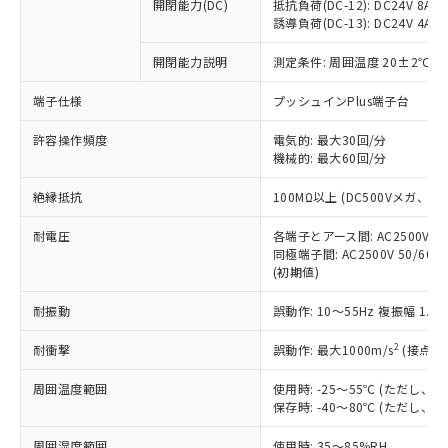
基準値を超えていることを示します。
いたものが、含有品と判明した場合などや
開閉能力(DC)
抵抗負荷(DC-12): DC24V 8A/DC
当社は、これら貴社製品のうち、外国
ことをご了承ください。
「－」：未確認です。当社販売部門へお問
誘導負荷(DC-13): DC24V 4A/DC
むを得ず変更することがあります。
為替および外国貿易法に定める商品
在庫状況および標準価格照会結果は、
い合わせください。
（以下｢規制貨物等」という）を輸出
記載している更新日時点での社内デー
開閉能力説明
測定条件: 周囲温度 20±2℃、
*EU RoHS指令（10物質）：
または国外への提供する場合は、日本
記
タに基づき作成されるものであり、閲
説明
鉛(Pb) 1000ppm以下、 水銀(Hg) 1000ppm以下、 カド
*中国RoHS10物質の基準値 (GB/T26572)：
国政府の輸出許可(または役務取引許
号
覧された時点での実際の在庫および標
ミウム(Cd) 100ppm以下、
Pb(鉛) :1000ppm、 Hg(水銀) : 1000ppm、 Cd(カドミウ
端子仕様
プッシュインPlus端子台
可)を取得するなどの必要な手続きを
六価クロム(Cr(Ⅵ)) 1000ppm以下、ポリ臭化ビフェニル
ム) : 100ppm、
準価格とは異なる場合があることをご
類(PBB) 1000ppm以下、ポリ臭化ジフェニルエーテル類
Cr(Ⅵ)(六価クロム) : 1000ppm、 PBBs(ポリ臭化ビフェ
とります。
了承ください。
許容操作頻度
電気的: 最大30回/分
(PBDE) 1000ppm以下、フタル酸ビス(2-エチルヘキシ
○
一定数以上の在庫あり
ニル類) : 1000ppm、 PBDEs(ポリ臭化ジフェニルエーテ
当社は規制貨物を破棄する場合は、完
ル) (DEHP)(別名：DOP) 1000ppm以下、フタル酸ブチ
機械的: 最大60回/分
正式な納期状況および標準価格はお客
ル類) : 1000ppm、
ルベンジル（BBP） 1000ppm以下、フタル酸ジブチル
全に破砕するなど、違法に輸出されな
DBP(フタル酸ジブチル) : 1000ppm、 DIBP(フタル酸ジ
様のお取引先、またはお客様担当のオ
（DBP） 1000ppm以下、フタル酸ジイソブチル
イソブチル) : 1000ppm、 BBP(フタル酸ブチルベンジ
△
一定数には満たないが在庫あり
いよう必要な手段を講じます。
絶縁抵抗
100MΩ以上 (DC500Vメガ、
ムロン制御機器販売店・当社販売員に
(DIBP) 1000ppm以下
ル) : 1000ppm、
当社は貴社製品を、核兵器、ミサイ
但し、RoHS指令で産業用監視および制御機器に対する
DEHP(フタル酸ビス(2-エチルヘキシル)) : 1000ppm
ご相談ください。
適用除外項目は除く。
耐電圧
各端子とアース間: AC2500V 50/
ル、化学兵器、生物兵器またはその他
－
在庫なし(最新の在庫状況につ
オムロン制御機器販売店や当社販売拠
フタル酸エステル類の４物質については閾値を超える意
同極端子間: AC2500V 50/60
武器並びにこれらの製造装置等に一切
いては、お客様のお取引先、ま
図的な使用がないことを確認しています。
点は「
販売ネットワーク
」をご確認
(初期値)
※2 環境保護使用期限
使用いたしません。
たはお客様担当のオムロン制御
ください。
当社は、貴社製品を第三者に販売する
機器販売店・当社販売員にご確
在庫状況および標準価格結果を当社の
耐振動
誤動作: 10～55Hz 複振幅 1.
※2 対応予定月
「ｅ」：有害物質（10物質）のすべてが基
場合は、上記1、2および3の内容を当
認ください)
事前の承諾なく第三者に漏洩または開
準値以下であることを示します。
該第三者に通知します。また当社は、
示しないようお願いします。
2
耐衝撃
誤動作: 最大1000m/s
(接点開
部品在庫の切り替え状況などにより、予定
「10」：通常の使用状況下において有害物
販売先および販売に係わる関係者が違
マイパーツ機能（部品リスト作成サー
空
受注生産機種、また在庫状況の
月が前後することがあります。
質が外部に漏えいし、環境に深刻な影響を
法に輸出するおそれがある場合は、取
周囲温度範囲
使用時: -25～55℃ (ただし
ビス）をご利用いただくには、I-Web
白
情報を公開していない機種
及ぼさない年数を意味します。
り引きをいたしません。
保存時: -40～80℃ (ただし
メンバーズにご登録されている必要が
「－」：未確認です。当社販売部門へお問
あります。
い合わせください。
周囲湿度範囲
使用時: 35～85%RH