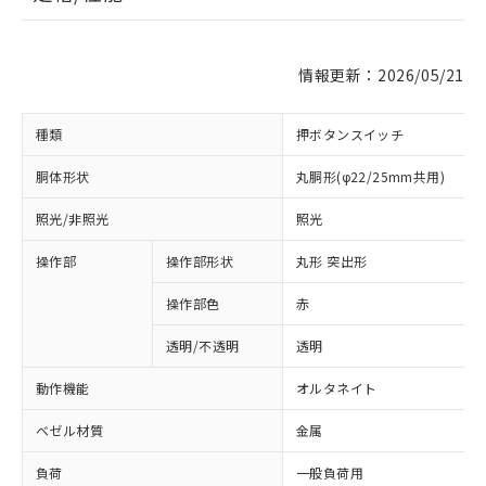
情報更新：2026/05/21
種類
押ボタンスイッチ
胴体形状
丸胴形(φ22/25mm共用)
照光/非照光
照光
操作部
操作部形状
丸形 突出形
操作部色
赤
透明/不透明
透明
動作機能
オルタネイト
ベゼル材質
金属
負荷
一般負荷用