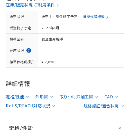
在庫/販売状況 ご利用条件
販売状況
販売中・受注終了予定
推奨代替機種
受注終了予定
2027年6月
機種区分
受注生産機種
在庫状況
標準価格(税別)
¥ 2,650
詳細情報
定格/性能
外形図
取りつけ穴加工図
CAD
RoHS/REACH対応状況
規格認証/適合状況
定格/性能