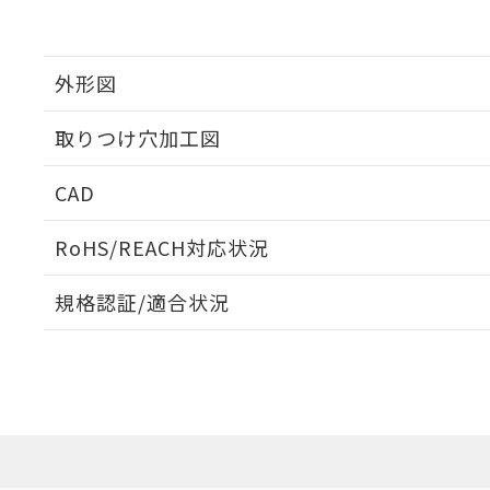
外形図
取りつけ穴加工図
CAD
ログイン/会員登録いただくと、CADデータをダウンロ
RoHS/REACH対応状況
規格認証/適合状況
EU RoHS
注意事項・凡例
UL認証
CSA認証
CEマーキング
ダウンロードデータをご利用いただく前に、以下を必ずお読
Yes
Yes
Yes
対応状況
対応予定月
※1
※2
ソフトウェアの使用条件
対応済み