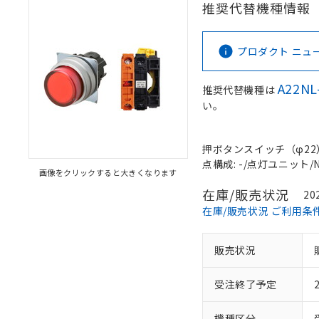
推奨代替機種情報
プロダクト ニュース 
A22NL
推奨代替機種は
い。
押ボタンスイッチ（φ22）, 
点構成: -/点灯ユニット/NC
画像をクリックすると大きくなります
在庫/販売状況
20
在庫/販売状況 ご利用条
販売状況
受注終了予定
機種区分