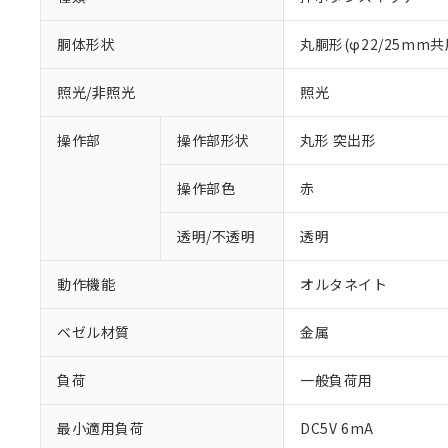
胴体形状
丸胴形(φ22/25mm共
照光/非照光
照光
操作部
操作部形状
丸形 突出形
操作部色
赤
透明/不透明
透明
動作機能
オルタネイト
ベゼル材質
金属
負荷
一般負荷用
※1 対応状況
最小適用負荷
DC5V 6mA