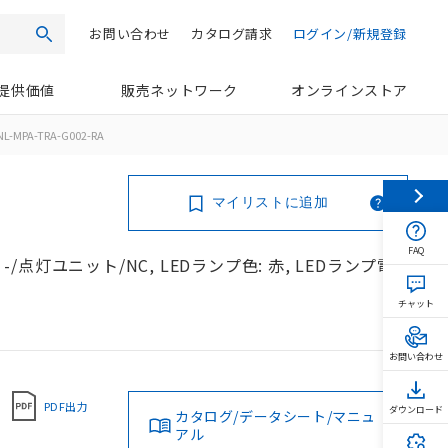
お問い合わせ
カタログ請求
ログイン/新規登録
検索
提供価値
販売ネットワーク
オンラインストア
L-MPA-TRA-G002-RA
マイリストに追加
FAQ
-/点灯ユニット/NC, LEDランプ色: 赤, LEDランプ電
チャット
お問い合わせ
PDF出力
ダウンロード
カタログ/データシート/マニュ
アル