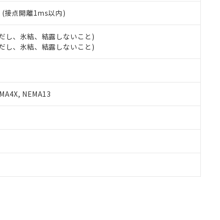
2
(接点開離1ms以内)
 (ただし、氷結、結露しないこと)
 (ただし、氷結、結露しないこと)
A4X, NEMA13