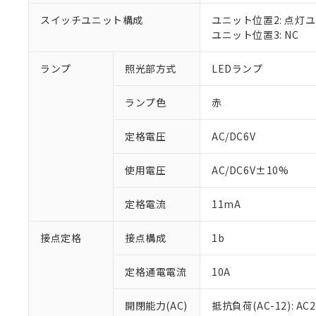
対応済み：EU
対応予定：EU R
スイッチユニット構成
ユニット位置2: 点灯
対応予定なし：EU
ユニット位置3: NC
調査・確認中：EU
ご利用条件
非該当品：ライセ
ランプ
照光部方式
LEDランプ
※1 中国RoHS
仕入先様の事情に
があります。
以下の条件をお読
「○」：最大均質
ランプ色
赤
「×」：最大均質
本サービスは
当社は、これ
*EU RoHS指令（10物
「－」：未確認で
鉛(Pb) 1000ppm以下、
定格電圧
AC/DC6V
くものです。
う）を輸出ま
記
説明
六価クロム(Cr(Ⅵ)) 1
当社制御機器
などの必要な
フタル酸ビス(2-エチルヘ
号
*中国RoHS10物質の基準値 
ル（DBP） 1000ppm
在庫状況およ
当社は規制貨
使用電圧
AC/DC6V±10%
Pb(鉛) :1000ppm、 Hg
但し、RoHS指令で産
のであり、閲
ます。
Cr(Ⅵ)(六価クロム) : 
フタル酸エステル類の４
○
一定数以
DBP(フタル酸ジブチル) :
い。
当社は貴社製
定格電流
11mA
DEHP(フタル酸ビス(2-エ
正式な納期状
置等に一切使
当社販売員に
※2 対応予定月
△
一定数に
当社は、貴社
接点定格
接点構成
1b
オムロン制御
また当社は、
※2 環境保護使
在庫状況およ
部品在庫の切り替
たしません。
－
在庫なし
す。
定格通電電流
10A
「ｅ」：有害物質
機器販売
マイパーツ機
「10」：通常の
ている必要が
味します。
開閉能力(AC)
抵抗負荷(AC-12): AC24
空
受注生産
お客様が当ウ