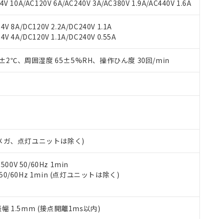
書ダウンロード
す。当社販売部門へお問い合わせください。
 10A/AC120V 6A/AC240V 3A/AC380V 1.9A/AC440V 1.6A
品・サービスに関するお客様との取引・商談に必要な範囲で利用す
合意する
キャンセル
書をダウンロードすることができます。
V 8A/DC120V 2.2A/DC240V 1.1A
利用者とは、
"個人情報の共同利用に関して"
の「1.共同利用者の
V 4A/DC120V 1.1A/DC240V 0.55A
します。
10物質）の非含有証明書
明書（当社基準）
0±2℃、周囲湿度 65±5%RH、操作ひん度 30回/min
日時点で非含有を証明するもので、過去に遡って非含有を証明するも
令のフタル酸エステル類４物質の対応では、対応完了までの期間は出
備考欄に対応日を記載しておりました。
品への在庫切替を完了していることから、特段のことがない限り、20
す。
00Vメガ、点灯ユニットは除く)
0V 50/60Hz 1min
 50/60Hz 1min (点灯ユニットは除く)
振幅 1.5mm (接点開離1ms以内)