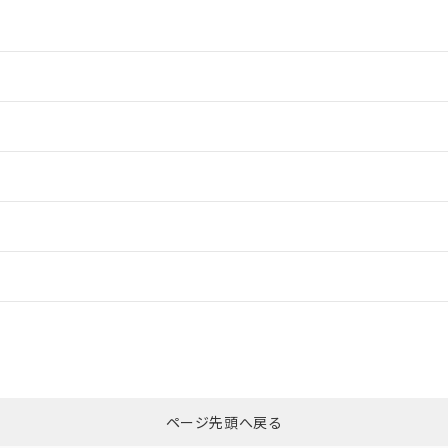
情報更新：2
情報更新：2
ードすることができます。
情報更新：
ログイン/会員登録
CCC認証
電波法
みください。
Yes
N/A
非含有証明書
※3
ページ先頭へ戻る
ダウンロードはこちら