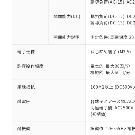
※3 非含有証明
「－」：未確認で
誘導負荷(AC-15): AC24V
白
が、当社の製
さい。
下記の非含有証明
開閉能力(DC)
抵抗負荷(DC-12): DC24
※当社の共同
誘導負荷(DC-13): DC24
いる法人を指
EU RoHS指令（
51物質の非含有証
開閉能力説明
測定条件: 周囲温度 2
※本証明書は発行
また、RoHS指
混在することから
端子仕様
ねじ締め端子 (M3.5)
既に当社にて対応
り割愛しておりま
許容操作頻度
電気的: 最大30回/分
機械的: 最大60回/分
絶縁抵抗
100MΩ以上 (DC5
耐電圧
各端子とアース間: AC250
同極端子間: AC2500V
(初期値)
耐振動
誤動作: 10～55Hz 複