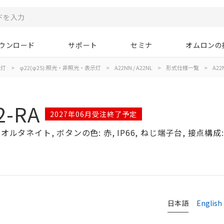
ウンロード
サポート
セミナ
オムロンの
示灯
>
φ22(φ25):照光・非照光・表示灯
>
A22NN / A22NL
>
形式仕様一覧
>
A22N
2-RA
2027年06月受注終了予定
ルタネイト, ボタンの色: 赤, IP66, ねじ端子台, 接点構成: 
日本語
English