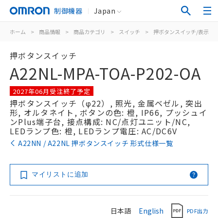
制御機器
Japan
ホーム
>
商品情報
>
商品カテゴリ
>
スイッチ
>
押ボタンスイッチ/表示灯
押ボタンスイッチ
A22NL-MPA-TOA-P202-OA
2027年06月受注終了予定
押ボタンスイッチ（φ22）, 照光, 金属ベゼル, 突出
形, オルタネイト, ボタンの色: 橙, IP66, プッシュイ
ンPlus端子台, 接点構成: NC/点灯ユニット/NC,
LEDランプ色: 橙, LEDランプ電圧: AC/DC6V
A22NN / A22NL 押ボタンスイッチ 形式仕様一覧
マイリストに追加
日本語
English
PDF出力