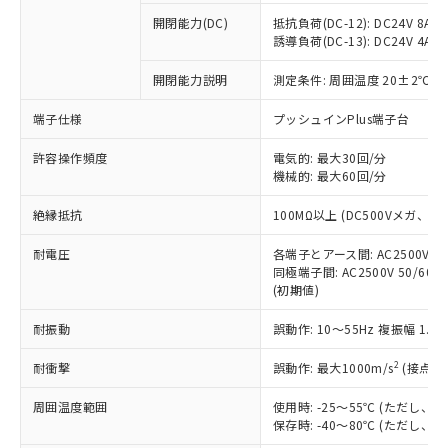
本サービスの対象外となる商品もある
基準値を超えていることを示します。
いたものが、含有品と判明した場合などや
当社は、これら貴社製品のうち、外国
ことをご了承ください。
開閉能力(DC)
抵抗負荷(DC-12): DC24V 8A/DC
「－」：未確認です。当社販売部門へお問
むを得ず変更することがあります。
為替および外国貿易法に定める商品
誘導負荷(DC-13): DC24V 4A/DC
在庫状況および標準価格照会結果は、
い合わせください。
（以下｢規制貨物等」という）を輸出
記載している更新日時点での社内デー
*EU RoHS指令（10物質）：
または国外への提供する場合は、日本
開閉能力説明
測定条件: 周囲温度 20±2℃、
記
タに基づき作成されるものであり、閲
説明
鉛(Pb) 1000ppm以下、 水銀(Hg) 1000ppm以下、 カド
*中国RoHS10物質の基準値 (GB/T26572)：
国政府の輸出許可(または役務取引許
号
覧された時点での実際の在庫および標
ミウム(Cd) 100ppm以下、
Pb(鉛) :1000ppm、 Hg(水銀) : 1000ppm、 Cd(カドミウ
端子仕様
プッシュインPlus端子台
可)を取得するなどの必要な手続きを
六価クロム(Cr(Ⅵ)) 1000ppm以下、ポリ臭化ビフェニル
ム) : 100ppm、
準価格とは異なる場合があることをご
類(PBB) 1000ppm以下、ポリ臭化ジフェニルエーテル類
Cr(Ⅵ)(六価クロム) : 1000ppm、 PBBs(ポリ臭化ビフェ
とります。
了承ください。
(PBDE) 1000ppm以下、フタル酸ビス(2-エチルヘキシ
○
一定数以上の在庫あり
ニル類) : 1000ppm、 PBDEs(ポリ臭化ジフェニルエーテ
許容操作頻度
電気的: 最大30回/分
当社は規制貨物を破棄する場合は、完
ル) (DEHP)(別名：DOP) 1000ppm以下、フタル酸ブチ
正式な納期状況および標準価格はお客
ル類) : 1000ppm、
機械的: 最大60回/分
ルベンジル（BBP） 1000ppm以下、フタル酸ジブチル
全に破砕するなど、違法に輸出されな
DBP(フタル酸ジブチル) : 1000ppm、 DIBP(フタル酸ジ
様のお取引先、またはお客様担当のオ
（DBP） 1000ppm以下、フタル酸ジイソブチル
イソブチル) : 1000ppm、 BBP(フタル酸ブチルベンジ
△
一定数には満たないが在庫あり
いよう必要な手段を講じます。
ムロン制御機器販売店・当社販売員に
(DIBP) 1000ppm以下
ル) : 1000ppm、
絶縁抵抗
100MΩ以上 (DC500Vメガ、
当社は貴社製品を、核兵器、ミサイ
但し、RoHS指令で産業用監視および制御機器に対する
DEHP(フタル酸ビス(2-エチルヘキシル)) : 1000ppm
ご相談ください。
適用除外項目は除く。
ル、化学兵器、生物兵器またはその他
－
在庫なし(最新の在庫状況につ
オムロン制御機器販売店や当社販売拠
耐電圧
各端子とアース間: AC2500V 50/
フタル酸エステル類の４物質については閾値を超える意
武器並びにこれらの製造装置等に一切
いては、お客様のお取引先、ま
図的な使用がないことを確認しています。
同極端子間: AC2500V 50/60
点は「
販売ネットワーク
」をご確認
※2 環境保護使用期限
使用いたしません。
(初期値)
たはお客様担当のオムロン制御
ください。
当社は、貴社製品を第三者に販売する
機器販売店・当社販売員にご確
在庫状況および標準価格結果を当社の
※2 対応予定月
「ｅ」：有害物質（10物質）のすべてが基
耐振動
誤動作: 10～55Hz 複振幅 1.
場合は、上記1、2および3の内容を当
認ください)
事前の承諾なく第三者に漏洩または開
準値以下であることを示します。
該第三者に通知します。また当社は、
示しないようお願いします。
2
耐衝撃
誤動作: 最大1000m/s
(接点開
部品在庫の切り替え状況などにより、予定
「10」：通常の使用状況下において有害物
販売先および販売に係わる関係者が違
マイパーツ機能（部品リスト作成サー
空
受注生産機種、また在庫状況の
月が前後することがあります。
質が外部に漏えいし、環境に深刻な影響を
法に輸出するおそれがある場合は、取
ビス）をご利用いただくには、I-Web
白
情報を公開していない機種
周囲温度範囲
使用時: -25～55℃ (ただし
及ぼさない年数を意味します。
り引きをいたしません。
メンバーズにご登録されている必要が
保存時: -40～80℃ (ただし
「－」：未確認です。当社販売部門へお問
あります。