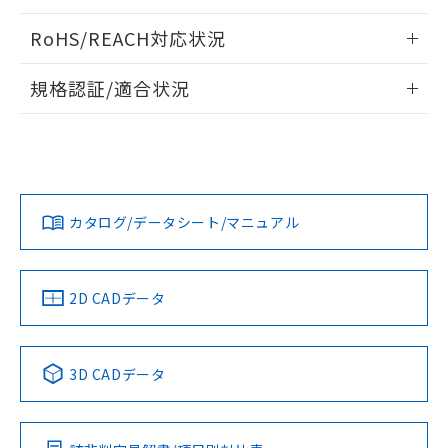
ログイン/会員登録いただくと、CADデータをダウンロー
RoHS/REACH対応状況
ドすることができます。
情報更新：2026/7/29
規格認証/適合状況
ログイン/会員登録
EU RoHS
注意事項・凡例
A22NL-MPA-TOA-P202-OAについての規格認証/適合状況に
ついては、「カスタマーサポートセンタ お客様相談室」また
は貴社担当オムロン営業員または販売店にお問い合わせくだ
対応状況
対応予定月
※1
※2
さい。
ダウンロードデータをご利用いただく前に、以下を必ずお読
みください。
カタログ/データシート/マニュアル
対応済み
ソフトウェアの使用条件
お問い合わせ
中国 RoHS
注意事項・凡例
2D CADデータ
中国 RoHS表
※1 ※2
3D CADデータ
Pb
Hg
Cd
Cr(VI)