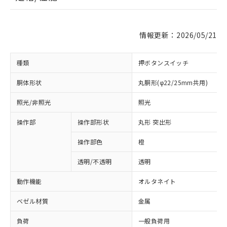
情報更新：2026/05/21
種類
押ボタンスイッチ
胴体形状
丸胴形(φ22/25mm共用)
照光/非照光
照光
操作部
操作部形状
丸形 突出形
操作部色
橙
透明/不透明
透明
動作機能
オルタネイト
ベゼル材質
金属
負荷
一般負荷用