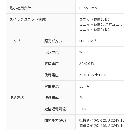
最小適用負荷
DC5V 6mA
スイッチユニット構成
ユニット位置1: NC
ユニット位置2: 点灯ユニット
※1 対応状況
ユニット位置3: NC
ランプ
照光部方式
LEDランプ
対応済み：EU RoHS指令（10物質）の
非含有に対応した製品が提供可能な商品で
ランプ色
橙
す。
対応予定：EU RoHS指令（10物質）の非含
定格電圧
AC/DC6V
ご利用条件
有に対応した製品に切り替える予定のある
商品です。
使用電圧
AC/DC6V±10%
対応予定なし：EU RoHS指令（10物質）の
以下の条件をお読みいただき、同意のうえ
非含有に非対応の商品で、対応品を出す予
定格電流
11mA
ご利用ください。
定はありません。
調査・確認中：EU RoHS指令（10物質）の
接点定格
接点構成
2b
本サービスは、当社制御機器事業取扱
※1 中国RoHS○×表
非含有の対応状況を調査中または確認中の
商品の当社在庫状況および標準価格
定格通電電流
10A
商品です。
(税抜)を提供させていただくもので
「○」：最大均質材料含有率が中国RoHSの
非該当品：ライセンス料など無形物で、有
す。
開閉能力(AC)
抵抗負荷(AC-12): AC24V 10A/A
基準値以下であることを示します。
害物質有無と関係のない商品です。
当社制御機器事業取扱商品の中には、
誘導負荷(AC-15): AC24V 10A/AC
「×」：最大均質材料含有率が中国RoHSの
仕入先様の事情により、非含有部品として