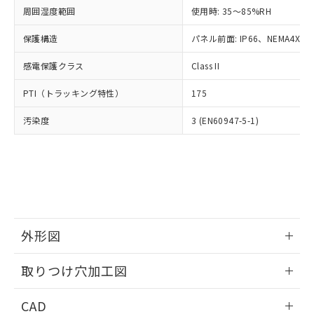
い合わせください。
お客様が当ウェブサイト上で当社にご
周囲湿度範囲
使用時: 35～85%RH
※3 非含有証明書ダウンロード
登録された部品リストについて、当社
保護構造
パネル前面: IP66、NEMA4X, N
および当社の共同利用者が、当社の製
下記の非含有証明書をダウンロードするこ
品・サービスに関するお客様との取
とができます。
感電保護クラス
Class II
合意する
キャンセル
引・商談に必要な範囲で利用すること
をご了承ください。
EU RoHS指令（10物質）の非含有証明書
PTI（トラッキング特性）
175
※当社の共同利用者とは、
"個人情報
51物質の非含有証明書（当社基準）
の共同利用に関して"
の「1.共同利
汚染度
3 (EN60947-5-1)
※本証明書は発行日時点で非含有を証明す
用者の範囲」に記載されている法人を
るもので、過去に遡って非含有を証明する
指します。
ものではありません。
また、RoHS指令のフタル酸エステル類４
物質の対応では、対応完了までの期間は出
荷製品に未対応品が混在することから備考
欄に対応日を記載しておりました。
既に当社にて対応品への在庫切替を完了
外形図
していることから、特段のことがない限
り、2022年1月12日より割愛しておりま
情報更新：2026/05/21
取りつけ穴加工図
す。
情報更新：2026/05/21
CAD