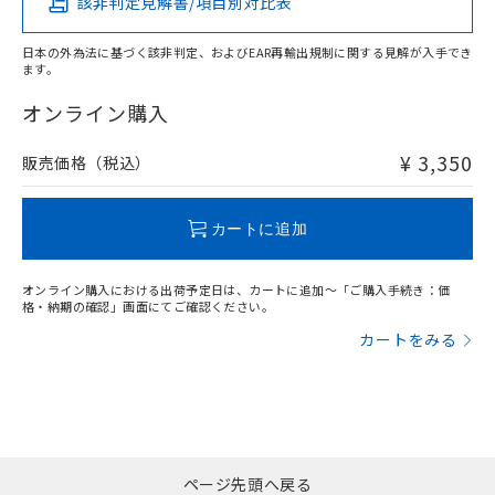
該非判定見解書/項目別対比表
X
O
O
O
日本の外為法に基づく該非判定、およびEAR再輸出規制に関する見解が入手でき
ます。
"対応済み"や非含有の記載がされた商品であっても、流通
在庫等で未対応品が混在する可能性があります。
オンライン購入
非含有品が必要な際は、弊社営業部門もしくは販売店へお
問い合わせください。
¥ 3,350
販売価格（税込）
この製品のRoHS/REACH対応状況ページへ
カートに追加
オンライン購入における出荷予定日は、カートに追加～「ご購入手続き：価
格・納期の確認」画面にてご確認ください。
カートをみる
ページ先頭へ戻る