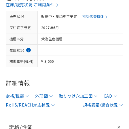
在庫/販売状況 ご利用条件
販売状況
販売中・受注終了予定
推奨代替機種
受注終了予定
2027年6月
機種区分
受注生産機種
在庫状況
標準価格(税別)
¥ 3,050
詳細情報
定格/性能
外形図
取りつけ穴加工図
CAD
RoHS/REACH対応状況
規格認証/適合状況
定格/性能