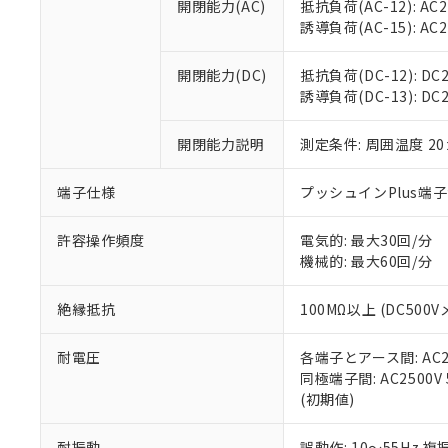
開閉能力(AC)
抵抗負荷(AC-12): AC24
オムロン制御
また当社は、
※2 環境保護使
誘導負荷(AC-15): AC24V
在庫状況およ
部品在庫の切り替
たしません。
－
在庫なし
す。
「ｅ」：有害物質
機器販売
開閉能力(DC)
抵抗負荷(DC-12): DC24
マイパーツ機
「10」：通常の
誘導負荷(DC-13): DC24
ている必要が
味します。
空
受注生産
お客様が当ウ
※3 非含有証明
「－」：未確認で
白
が、当社の製
開閉能力説明
測定条件: 周囲温度 2
さい。
下記の非含有証明
※当社の共同
端子仕様
プッシュインPlus端
いる法人を指
EU RoHS指令（
51物質の非含有証
許容操作頻度
電気的: 最大30回/分
※本証明書は発行
機械的: 最大60回/分
また、RoHS指
混在することから
絶縁抵抗
100MΩ以上 (DC5
既に当社にて対応
り割愛しておりま
耐電圧
各端子とアース間: AC250
同極端子間: AC2500V
(初期値)
耐振動
誤動作: 10～55Hz 複