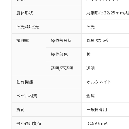
胴体形状
丸胴形(φ22/25mm共
照光/非照光
照光
操作部
操作部形状
丸形 突出形
操作部色
橙
透明/不透明
透明
動作機能
オルタネイト
ベゼル材質
金属
負荷
一般負荷用
最小適用負荷
DC5V 6mA