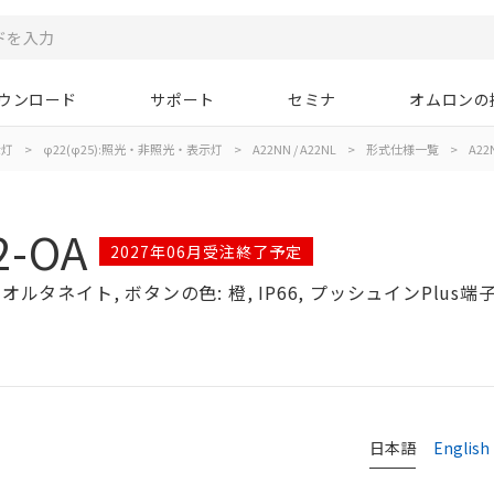
ウンロード
サポート
セミナ
オムロンの
示灯
>
φ22(φ25):照光・非照光・表示灯
>
A22NN / A22NL
>
形式仕様一覧
>
A22
2-OA
2027年06月受注終了予定
ルタネイト, ボタンの色: 橙, IP66, プッシュインPlus端子
日本語
English