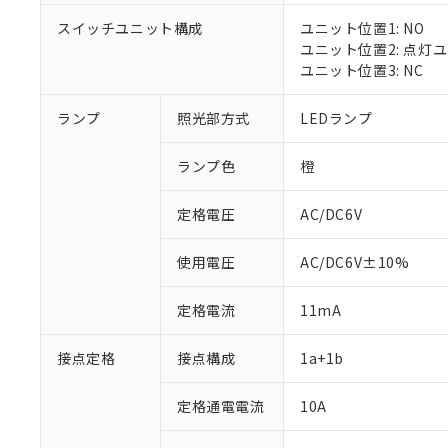
スイッチユニット構成
ユニット位置1: NO
ユニット位置2: 点灯
ユニット位置3: NC
※1 対応状況
ランプ
照光部方式
LEDランプ
対応済み：EU
対応予定：EU R
ランプ色
橙
対応予定なし：EU
調査・確認中：EU
ご利用条件
定格電圧
AC/DC6V
非該当品：ライセ
※1 中国RoHS
仕入先様の事情に
があります。
以下の条件をお読
使用電圧
AC/DC6V±10%
「○」：最大均質
「×」：最大均質
本サービスは
当社は、これ
*EU RoHS指令（10物
定格電流
11mA
「－」：未確認で
鉛(Pb) 1000ppm以下、
くものです。
う）を輸出ま
記
説明
六価クロム(Cr(Ⅵ)) 1
当社制御機器
などの必要な
フタル酸ビス(2-エチルヘ
号
*中国RoHS10物質の基準値 
接点定格
接点構成
1a+1b
ル（DBP） 1000ppm
在庫状況およ
当社は規制貨
Pb(鉛) :1000ppm、 Hg
但し、RoHS指令で産
のであり、閲
ます。
Cr(Ⅵ)(六価クロム) : 
フタル酸エステル類の４
○
一定数以
DBP(フタル酸ジブチル) :
い。
当社は貴社製
定格通電電流
10A
DEHP(フタル酸ビス(2-エ
正式な納期状
置等に一切使
当社販売員に
※2 対応予定月
△
一定数に
当社は、貴社