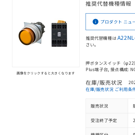
推奨代替機種情報
プロダクト ニュース 
A22NL
推奨代替機種は
さい。
押ボタンスイッチ（φ22）,
Plus端子台, 接点構成: N
画像をクリックすると大きくなります
在庫/販売状況
20
在庫/販売状況 ご利用条
販売状況
受注終了予定
機種区分