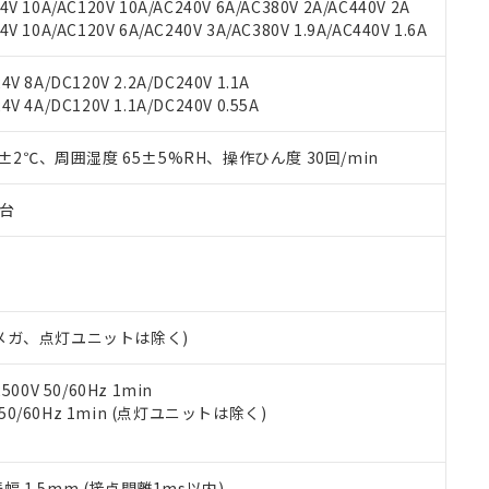
V 10A/AC120V 10A/AC240V 6A/AC380V 2A/AC440V 2A
機器販売店や当社販売拠点は「
販売ネットワーク
」をご確認くだ
販売先および販売に係わる関係者が違法に輸出するおそれがある場
用期限
 10A/AC120V 6A/AC240V 3A/AC380V 1.9A/AC440V 1.6A
び標準価格結果を当社の事前の承諾なく第三者に漏洩または開示し
え状況などにより、予定月が前後することがあります。
(最新の在庫状況については、お客様のお取引先、またはお客様担当
（10物質）のすべてが基準値以下であることを示します。
店・当社販売員にご確認ください)
V 8A/DC120V 2.2A/DC240V 1.1A
能（部品リスト作成サービス）をご利用いただくには、I-Webメン
使用状況下において有害物質が外部に漏えいし、環境に深刻な影響を
V 4A/DC120V 1.1A/DC240V 0.55A
あります。
機種、また在庫状況の情報を公開していない機種
ェブサイト上で当社にご登録された部品リストについて、当社およ
書ダウンロード
す。当社販売部門へお問い合わせください。
品・サービスに関するお客様との取引・商談に必要な範囲で利用す
0±2℃、周囲湿度 65±5%RH、操作ひん度 30回/min
合意する
キャンセル
書をダウンロードすることができます。
利用者とは、
"個人情報の共同利用に関して"
の「1.共同利用者の
子台
します。
10物質）の非含有証明書
明書（当社基準）
日時点で非含有を証明するもので、過去に遡って非含有を証明するも
令のフタル酸エステル類４物質の対応では、対応完了までの期間は出
備考欄に対応日を記載しておりました。
00Vメガ、点灯ユニットは除く)
品への在庫切替を完了していることから、特段のことがない限り、20
す。
0V 50/60Hz 1min
 50/60Hz 1min (点灯ユニットは除く)
振幅 1.5mm (接点開離1ms以内)