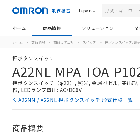
制御機器
Japan
ホーム
商品情報
ソリューション
ダ
ホーム
>
商品情報
>
商品カテゴリ
>
スイッチ
>
押ボタンスイッチ/表
押ボタンスイッチ
A22NL-MPA-TOA-P10
押ボタンスイッチ（φ22）, 照光, 金属ベゼル, 突出形, オ
橙, LEDランプ電圧: AC/DC6V
A22NN / A22NL 押ボタンスイッチ 形式仕様一覧
商品概要