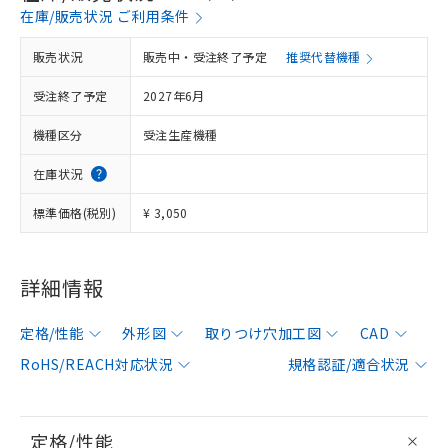
在庫/販売状況 ご利用条件
販売状況
販売中・受注終了予定
推奨代替機種
受注終了予定
2027年6月
機種区分
受注生産機種
在庫状況
標準価格(税別)
¥ 3,050
詳細情報
定格/性能
外形図
取りつけ穴加工図
CAD
RoHS/REACH対応状況
規格認証/適合状況
定格/性能