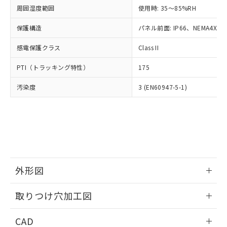
い合わせください。
お客様が当ウェブサイト上で当社にご
周囲湿度範囲
使用時: 35～85%RH
※3 非含有証明書ダウンロード
登録された部品リストについて、当社
保護構造
パネル前面: IP66、NEMA4X, N
および当社の共同利用者が、当社の製
下記の非含有証明書をダウンロードするこ
品・サービスに関するお客様との取
とができます。
感電保護クラス
Class II
合意する
キャンセル
引・商談に必要な範囲で利用すること
をご了承ください。
EU RoHS指令（10物質）の非含有証明書
PTI（トラッキング特性）
175
※当社の共同利用者とは、
"個人情報
51物質の非含有証明書（当社基準）
の共同利用に関して"
の「1.共同利
汚染度
3 (EN60947-5-1)
※本証明書は発行日時点で非含有を証明す
用者の範囲」に記載されている法人を
るもので、過去に遡って非含有を証明する
指します。
ものではありません。
また、RoHS指令のフタル酸エステル類４
物質の対応では、対応完了までの期間は出
荷製品に未対応品が混在することから備考
欄に対応日を記載しておりました。
既に当社にて対応品への在庫切替を完了
外形図
していることから、特段のことがない限
り、2022年1月12日より割愛しておりま
情報更新：2026/05/21
取りつけ穴加工図
す。
情報更新：2026/05/21
CAD