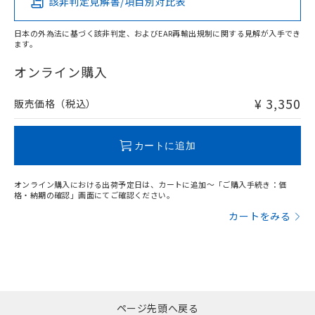
該非判定見解書/項目別対比表
X
O
O
O
日本の外為法に基づく該非判定、およびEAR再輸出規制に関する見解が入手でき
ます。
"対応済み"や非含有の記載がされた商品であっても、流通
在庫等で未対応品が混在する可能性があります。
オンライン購入
非含有品が必要な際は、弊社営業部門もしくは販売店へお
問い合わせください。
¥ 3,350
販売価格（税込）
この製品のRoHS/REACH対応状況ページへ
カートに追加
オンライン購入における出荷予定日は、カートに追加～「ご購入手続き：価
格・納期の確認」画面にてご確認ください。
カートをみる
ページ先頭へ戻る