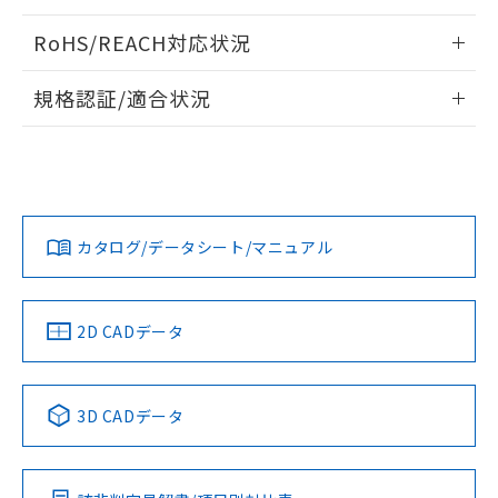
ログイン/会員登録いただくと、CADデータをダウンロー
RoHS/REACH対応状況
ドすることができます。
情報更新：2026/7/29
規格認証/適合状況
ログイン/会員登録
EU RoHS
注意事項・凡例
A22NL-MPA-TGA-P202-GAについての規格認証/適合状況に
ついては、「カスタマーサポートセンタ お客様相談室」また
は貴社担当オムロン営業員または販売店にお問い合わせくだ
対応状況
対応予定月
※1
※2
さい。
ダウンロードデータをご利用いただく前に、以下を必ずお読
みください。
カタログ/データシート/マニュアル
対応済み
ソフトウェアの使用条件
お問い合わせ
中国 RoHS
注意事項・凡例
2D CADデータ
中国 RoHS表
※1 ※2
3D CADデータ
Pb
Hg
Cd
Cr(VI)