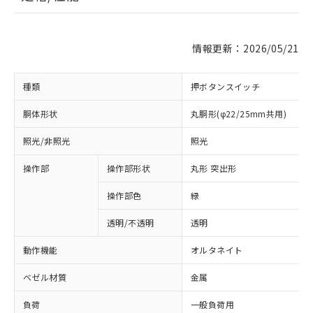
情報更新：2026/05/21
種類
押ボタンスイッチ
胴体形状
丸胴形(φ22/25mm共用)
照光/非照光
照光
操作部
操作部形状
丸形 突出形
操作部色
緑
透明/不透明
透明
動作機能
オルタネイト
ベゼル材質
金属
負荷
一般負荷用