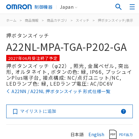
制御機器
Japan
ホーム
>
商品情報
>
商品カテゴリ
>
スイッチ
>
押ボタンスイッチ/表示灯
押ボタンスイッチ
A22NL-MPA-TGA-P202-GA
2027年06月受注終了予定
押ボタンスイッチ（φ22）, 照光, 金属ベゼル, 突出
形, オルタネイト, ボタンの色: 緑, IP66, プッシュイ
ンPlus端子台, 接点構成: NC/点灯ユニット/NC,
LEDランプ色: 緑, LEDランプ電圧: AC/DC6V
A22NN / A22NL 押ボタンスイッチ 形式仕様一覧
マイリストに追加
日本語
English
PDF出力