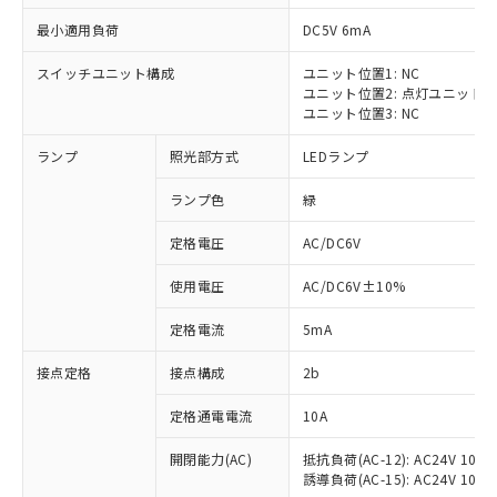
最小適用負荷
DC5V 6mA
スイッチユニット構成
ユニット位置1: NC
ユニット位置2: 点灯ユニット
※1 対応状況
ユニット位置3: NC
ランプ
照光部方式
LEDランプ
対応済み：EU RoHS指令（10物質）の
非含有に対応した製品が提供可能な商品で
ランプ色
緑
す。
対応予定：EU RoHS指令（10物質）の非含
定格電圧
AC/DC6V
ご利用条件
有に対応した製品に切り替える予定のある
商品です。
使用電圧
AC/DC6V±10%
対応予定なし：EU RoHS指令（10物質）の
以下の条件をお読みいただき、同意のうえ
非含有に非対応の商品で、対応品を出す予
定格電流
5mA
ご利用ください。
定はありません。
調査・確認中：EU RoHS指令（10物質）の
接点定格
接点構成
2b
本サービスは、当社制御機器事業取扱
※1 中国RoHS○×表
非含有の対応状況を調査中または確認中の
商品の当社在庫状況および標準価格
定格通電電流
10A
商品です。
(税抜)を提供させていただくもので
「○」：最大均質材料含有率が中国RoHSの
非該当品：ライセンス料など無形物で、有
す。
開閉能力(AC)
抵抗負荷(AC-12): AC24V 10A/A
基準値以下であることを示します。
害物質有無と関係のない商品です。
当社制御機器事業取扱商品の中には、
誘導負荷(AC-15): AC24V 10A/AC
「×」：最大均質材料含有率が中国RoHSの
仕入先様の事情により、非含有部品として