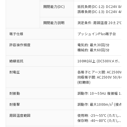
本サービスの対象外となる商品もある
基準値を超えていることを示します。
いたものが、含有品と判明した場合などや
当社は、これら貴社製品のうち、外国
ことをご了承ください。
開閉能力(DC)
抵抗負荷(DC-12): DC24V 8A/DC
「－」：未確認です。当社販売部門へお問
むを得ず変更することがあります。
為替および外国貿易法に定める商品
誘導負荷(DC-13): DC24V 4A/DC
在庫状況および標準価格照会結果は、
い合わせください。
（以下｢規制貨物等」という）を輸出
記載している更新日時点での社内デー
*EU RoHS指令（10物質）：
または国外への提供する場合は、日本
開閉能力説明
測定条件: 周囲温度 20±2℃、
記
タに基づき作成されるものであり、閲
説明
鉛(Pb) 1000ppm以下、 水銀(Hg) 1000ppm以下、 カド
*中国RoHS10物質の基準値 (GB/T26572)：
国政府の輸出許可(または役務取引許
号
覧された時点での実際の在庫および標
ミウム(Cd) 100ppm以下、
Pb(鉛) :1000ppm、 Hg(水銀) : 1000ppm、 Cd(カドミウ
端子仕様
プッシュインPlus端子台
可)を取得するなどの必要な手続きを
六価クロム(Cr(Ⅵ)) 1000ppm以下、ポリ臭化ビフェニル
ム) : 100ppm、
準価格とは異なる場合があることをご
類(PBB) 1000ppm以下、ポリ臭化ジフェニルエーテル類
Cr(Ⅵ)(六価クロム) : 1000ppm、 PBBs(ポリ臭化ビフェ
とります。
了承ください。
(PBDE) 1000ppm以下、フタル酸ビス(2-エチルヘキシ
○
一定数以上の在庫あり
ニル類) : 1000ppm、 PBDEs(ポリ臭化ジフェニルエーテ
許容操作頻度
電気的: 最大30回/分
当社は規制貨物を破棄する場合は、完
ル) (DEHP)(別名：DOP) 1000ppm以下、フタル酸ブチ
正式な納期状況および標準価格はお客
ル類) : 1000ppm、
機械的: 最大60回/分
ルベンジル（BBP） 1000ppm以下、フタル酸ジブチル
全に破砕するなど、違法に輸出されな
DBP(フタル酸ジブチル) : 1000ppm、 DIBP(フタル酸ジ
様のお取引先、またはお客様担当のオ
（DBP） 1000ppm以下、フタル酸ジイソブチル
イソブチル) : 1000ppm、 BBP(フタル酸ブチルベンジ
△
一定数には満たないが在庫あり
いよう必要な手段を講じます。
ムロン制御機器販売店・当社販売員に
(DIBP) 1000ppm以下
ル) : 1000ppm、
絶縁抵抗
100MΩ以上 (DC500Vメガ、
当社は貴社製品を、核兵器、ミサイ
但し、RoHS指令で産業用監視および制御機器に対する
DEHP(フタル酸ビス(2-エチルヘキシル)) : 1000ppm
ご相談ください。
適用除外項目は除く。
ル、化学兵器、生物兵器またはその他
－
在庫なし(最新の在庫状況につ
オムロン制御機器販売店や当社販売拠
耐電圧
各端子とアース間: AC2500V 50/
フタル酸エステル類の４物質については閾値を超える意
武器並びにこれらの製造装置等に一切
いては、お客様のお取引先、ま
図的な使用がないことを確認しています。
同極端子間: AC2500V 50/60
点は「
販売ネットワーク
」をご確認
※2 環境保護使用期限
使用いたしません。
(初期値)
たはお客様担当のオムロン制御
ください。
当社は、貴社製品を第三者に販売する
機器販売店・当社販売員にご確
在庫状況および標準価格結果を当社の
※2 対応予定月
「ｅ」：有害物質（10物質）のすべてが基
耐振動
誤動作: 10～55Hz 複振幅 1.
場合は、上記1、2および3の内容を当
認ください)
事前の承諾なく第三者に漏洩または開
準値以下であることを示します。
該第三者に通知します。また当社は、
示しないようお願いします。
2
耐衝撃
誤動作: 最大1000m/s
(接点開
部品在庫の切り替え状況などにより、予定
「10」：通常の使用状況下において有害物
販売先および販売に係わる関係者が違
マイパーツ機能（部品リスト作成サー
空
受注生産機種、また在庫状況の
月が前後することがあります。
質が外部に漏えいし、環境に深刻な影響を
法に輸出するおそれがある場合は、取
ビス）をご利用いただくには、I-Web
白
情報を公開していない機種
周囲温度範囲
使用時: -25～55℃ (ただし
及ぼさない年数を意味します。
り引きをいたしません。
メンバーズにご登録されている必要が
保存時: -40～80℃ (ただし
「－」：未確認です。当社販売部門へお問
あります。