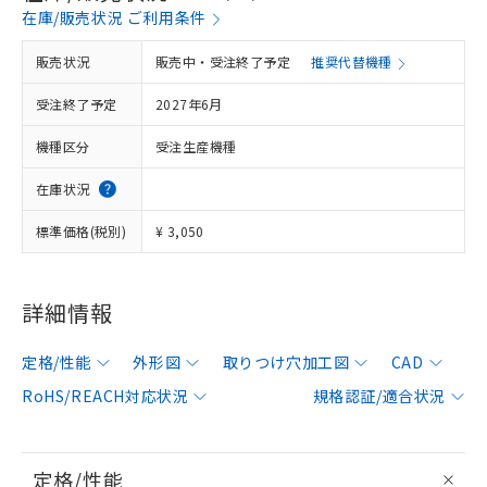
在庫/販売状況 ご利用条件
販売状況
販売中・受注終了予定
推奨代替機種
受注終了予定
2027年6月
機種区分
受注生産機種
在庫状況
標準価格(税別)
¥ 3,050
詳細情報
定格/性能
外形図
取りつけ穴加工図
CAD
RoHS/REACH対応状況
規格認証/適合状況
定格/性能