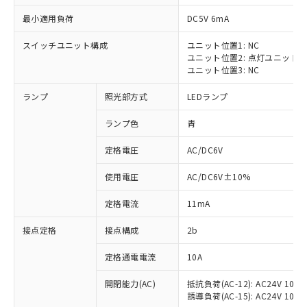
最小適用負荷
DC5V 6mA
スイッチユニット構成
ユニット位置1: NC
ユニット位置2: 点灯ユニット
※1 対応状況
ユニット位置3: NC
ランプ
照光部方式
LEDランプ
対応済み：EU RoHS指令（10物質）の
非含有に対応した製品が提供可能な商品で
ランプ色
青
す。
対応予定：EU RoHS指令（10物質）の非含
定格電圧
AC/DC6V
ご利用条件
有に対応した製品に切り替える予定のある
商品です。
使用電圧
AC/DC6V±10%
対応予定なし：EU RoHS指令（10物質）の
以下の条件をお読みいただき、同意のうえ
非含有に非対応の商品で、対応品を出す予
定格電流
11mA
ご利用ください。
定はありません。
調査・確認中：EU RoHS指令（10物質）の
接点定格
接点構成
2b
本サービスは、当社制御機器事業取扱
※1 中国RoHS○×表
非含有の対応状況を調査中または確認中の
商品の当社在庫状況および標準価格
定格通電電流
10A
商品です。
(税抜)を提供させていただくもので
「○」：最大均質材料含有率が中国RoHSの
非該当品：ライセンス料など無形物で、有
す。
開閉能力(AC)
抵抗負荷(AC-12): AC24V 10A/A
基準値以下であることを示します。
害物質有無と関係のない商品です。
当社制御機器事業取扱商品の中には、
誘導負荷(AC-15): AC24V 10A/AC
「×」：最大均質材料含有率が中国RoHSの
仕入先様の事情により、非含有部品として