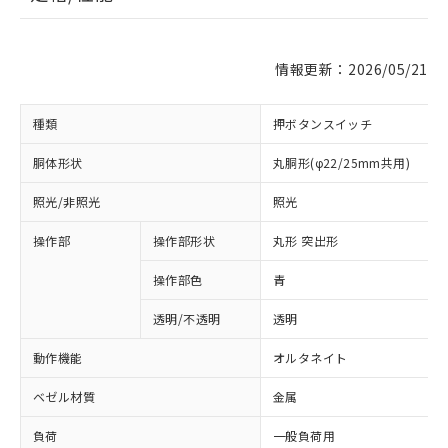
情報更新：2026/05/21
種類
押ボタンスイッチ
胴体形状
丸胴形(φ22/25mm共用)
照光/非照光
照光
操作部
操作部形状
丸形 突出形
操作部色
青
透明/不透明
透明
動作機能
オルタネイト
ベゼル材質
金属
負荷
一般負荷用