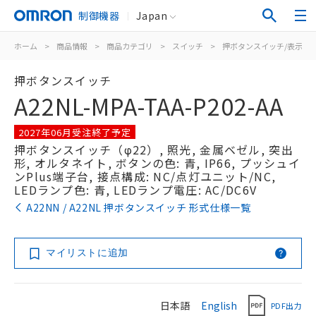
制御機器
Japan
ホーム
>
商品情報
>
商品カテゴリ
>
スイッチ
>
押ボタンスイッチ/表示灯
押ボタンスイッチ
A22NL-MPA-TAA-P202-AA
2027年06月受注終了予定
押ボタンスイッチ（φ22）, 照光, 金属ベゼル, 突出
形, オルタネイト, ボタンの色: 青, IP66, プッシュイ
ンPlus端子台, 接点構成: NC/点灯ユニット/NC,
LEDランプ色: 青, LEDランプ電圧: AC/DC6V
A22NN / A22NL 押ボタンスイッチ 形式仕様一覧
マイリストに追加
日本語
English
PDF出力