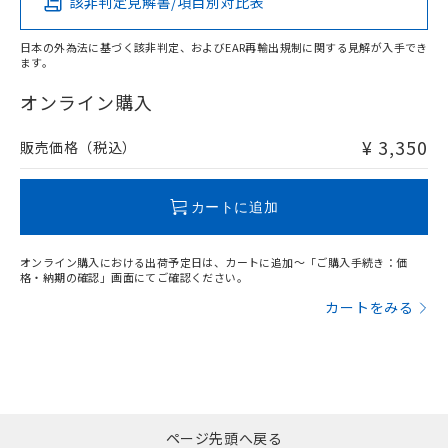
該非判定見解書/項目別対比表
X
O
O
O
日本の外為法に基づく該非判定、およびEAR再輸出規制に関する見解が入手でき
ます。
"対応済み"や非含有の記載がされた商品であっても、流通
在庫等で未対応品が混在する可能性があります。
オンライン購入
非含有品が必要な際は、弊社営業部門もしくは販売店へお
問い合わせください。
¥ 3,350
販売価格（税込）
この製品のRoHS/REACH対応状況ページへ
カートに追加
オンライン購入における出荷予定日は、カートに追加～「ご購入手続き：価
格・納期の確認」画面にてご確認ください。
カートをみる
ページ先頭へ戻る