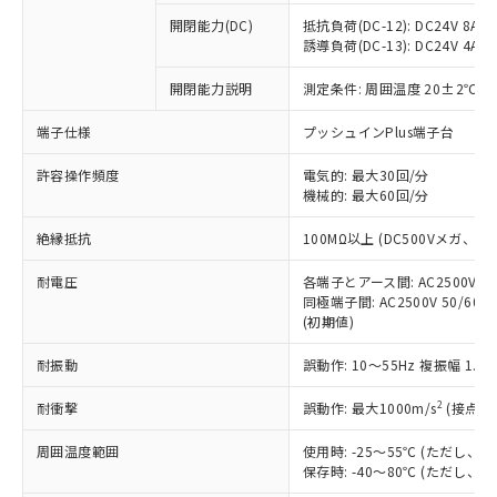
本サービスの対象外となる商品もある
基準値を超えていることを示します。
いたものが、含有品と判明した場合などや
当社は、これら貴社製品のうち、外国
ことをご了承ください。
開閉能力(DC)
抵抗負荷(DC-12): DC24V 8A/DC
「－」：未確認です。当社販売部門へお問
むを得ず変更することがあります。
為替および外国貿易法に定める商品
誘導負荷(DC-13): DC24V 4A/DC
在庫状況および標準価格照会結果は、
い合わせください。
（以下｢規制貨物等」という）を輸出
記載している更新日時点での社内デー
*EU RoHS指令（10物質）：
または国外への提供する場合は、日本
開閉能力説明
測定条件: 周囲温度 20±2℃、
記
タに基づき作成されるものであり、閲
説明
鉛(Pb) 1000ppm以下、 水銀(Hg) 1000ppm以下、 カド
*中国RoHS10物質の基準値 (GB/T26572)：
国政府の輸出許可(または役務取引許
号
覧された時点での実際の在庫および標
ミウム(Cd) 100ppm以下、
Pb(鉛) :1000ppm、 Hg(水銀) : 1000ppm、 Cd(カドミウ
端子仕様
プッシュインPlus端子台
可)を取得するなどの必要な手続きを
六価クロム(Cr(Ⅵ)) 1000ppm以下、ポリ臭化ビフェニル
ム) : 100ppm、
準価格とは異なる場合があることをご
類(PBB) 1000ppm以下、ポリ臭化ジフェニルエーテル類
Cr(Ⅵ)(六価クロム) : 1000ppm、 PBBs(ポリ臭化ビフェ
とります。
了承ください。
(PBDE) 1000ppm以下、フタル酸ビス(2-エチルヘキシ
○
一定数以上の在庫あり
ニル類) : 1000ppm、 PBDEs(ポリ臭化ジフェニルエーテ
許容操作頻度
電気的: 最大30回/分
当社は規制貨物を破棄する場合は、完
ル) (DEHP)(別名：DOP) 1000ppm以下、フタル酸ブチ
正式な納期状況および標準価格はお客
ル類) : 1000ppm、
機械的: 最大60回/分
ルベンジル（BBP） 1000ppm以下、フタル酸ジブチル
全に破砕するなど、違法に輸出されな
DBP(フタル酸ジブチル) : 1000ppm、 DIBP(フタル酸ジ
様のお取引先、またはお客様担当のオ
（DBP） 1000ppm以下、フタル酸ジイソブチル
イソブチル) : 1000ppm、 BBP(フタル酸ブチルベンジ
△
一定数には満たないが在庫あり
いよう必要な手段を講じます。
ムロン制御機器販売店・当社販売員に
(DIBP) 1000ppm以下
ル) : 1000ppm、
絶縁抵抗
100MΩ以上 (DC500Vメガ、
当社は貴社製品を、核兵器、ミサイ
但し、RoHS指令で産業用監視および制御機器に対する
DEHP(フタル酸ビス(2-エチルヘキシル)) : 1000ppm
ご相談ください。
適用除外項目は除く。
ル、化学兵器、生物兵器またはその他
－
在庫なし(最新の在庫状況につ
オムロン制御機器販売店や当社販売拠
耐電圧
各端子とアース間: AC2500V 50/
フタル酸エステル類の４物質については閾値を超える意
武器並びにこれらの製造装置等に一切
いては、お客様のお取引先、ま
図的な使用がないことを確認しています。
同極端子間: AC2500V 50/60
点は「
販売ネットワーク
」をご確認
※2 環境保護使用期限
使用いたしません。
(初期値)
たはお客様担当のオムロン制御
ください。
当社は、貴社製品を第三者に販売する
機器販売店・当社販売員にご確
在庫状況および標準価格結果を当社の
※2 対応予定月
「ｅ」：有害物質（10物質）のすべてが基
耐振動
誤動作: 10～55Hz 複振幅 1.
場合は、上記1、2および3の内容を当
認ください)
事前の承諾なく第三者に漏洩または開
準値以下であることを示します。
該第三者に通知します。また当社は、
示しないようお願いします。
2
耐衝撃
誤動作: 最大1000m/s
(接点開
部品在庫の切り替え状況などにより、予定
「10」：通常の使用状況下において有害物
販売先および販売に係わる関係者が違
マイパーツ機能（部品リスト作成サー
空
受注生産機種、また在庫状況の
月が前後することがあります。
質が外部に漏えいし、環境に深刻な影響を
法に輸出するおそれがある場合は、取
ビス）をご利用いただくには、I-Web
白
情報を公開していない機種
周囲温度範囲
使用時: -25～55℃ (ただし
及ぼさない年数を意味します。
り引きをいたしません。
メンバーズにご登録されている必要が
保存時: -40～80℃ (ただし
「－」：未確認です。当社販売部門へお問
あります。