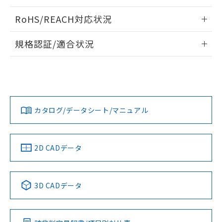
ログイン/会員登録いただくと、CADデータをダウンロー
RoHS/REACH対応状況
ドすることができます。
情報更新：2026/7/29
規格認証/適合状況
ログイン/会員登録
EU RoHS
注意事項・凡例
A22NL-MPA-TAA-P202-AAについての規格認証/適合状況に
ついては、「カスタマーサポートセンタ お客様相談室」また
は貴社担当オムロン営業員または販売店にお問い合わせくだ
対応状況
対応予定月
※1
※2
さい。
ダウンロードデータをご利用いただく前に、以下を必ずお読
みください。
カタログ/データシート/マニュアル
対応済み
ソフトウェアの使用条件
お問い合わせ
中国 RoHS
注意事項・凡例
2D CADデータ
中国 RoHS表
※1 ※2
3D CADデータ
Pb
Hg
Cd
Cr(VI)