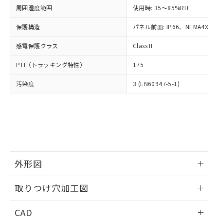
い合わせください。
お客様が当ウェブサイト上で当社にご
周囲湿度範囲
使用時: 35～85%RH
※3 非含有証明書ダウンロード
登録された部品リストについて、当社
保護構造
パネル前面: IP66、NEMA4X, N
および当社の共同利用者が、当社の製
下記の非含有証明書をダウンロードするこ
品・サービスに関するお客様との取
とができます。
感電保護クラス
Class II
合意する
キャンセル
引・商談に必要な範囲で利用すること
をご了承ください。
EU RoHS指令（10物質）の非含有証明書
PTI（トラッキング特性）
175
※当社の共同利用者とは、
"個人情報
51物質の非含有証明書（当社基準）
の共同利用に関して"
の「1.共同利
汚染度
3 (EN60947-5-1)
※本証明書は発行日時点で非含有を証明す
用者の範囲」に記載されている法人を
るもので、過去に遡って非含有を証明する
指します。
ものではありません。
また、RoHS指令のフタル酸エステル類４
物質の対応では、対応完了までの期間は出
荷製品に未対応品が混在することから備考
欄に対応日を記載しておりました。
既に当社にて対応品への在庫切替を完了
外形図
していることから、特段のことがない限
り、2022年1月12日より割愛しておりま
情報更新：2026/05/21
取りつけ穴加工図
す。
情報更新：2026/05/21
CAD