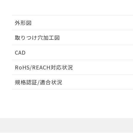
外形図
取りつけ穴加工図
CAD
ログイン/会員登録いただくと、CADデータをダウンロ
RoHS/REACH対応状況
規格認証/適合状況
EU RoHS
注意事項・凡例
UL認証
CSA認証
CEマーキング
ダウンロードデータをご利用いただく前に、以下を必ずお読
Yes
Yes
Yes
対応状況
対応予定月
※1
※2
ソフトウェアの使用条件
対応済み