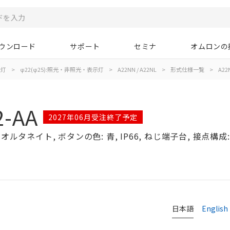
ウンロード
サポート
セミナ
オムロンの
示灯
>
φ22(φ25):照光・非照光・表示灯
>
A22NN / A22NL
>
形式仕様一覧
>
A22N
2-AA
2027年06月受注終了予定
ルタネイト, ボタンの色: 青, IP66, ねじ端子台, 接点構成: 
日本語
English