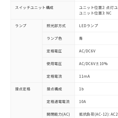
対応済み：EU
対応予定：EU R
スイッチユニット構成
ユニット位置2: 点灯
対応予定なし：EU
ユニット位置3: NC
調査・確認中：EU
ご利用条件
非該当品：ライセ
ランプ
照光部方式
LEDランプ
※1 中国RoHS
仕入先様の事情に
があります。
以下の条件をお読
「○」：最大均質
ランプ色
青
「×」：最大均質
本サービスは
当社は、これ
*EU RoHS指令（10物
「－」：未確認で
鉛(Pb) 1000ppm以下、
定格電圧
AC/DC6V
くものです。
う）を輸出ま
記
説明
六価クロム(Cr(Ⅵ)) 1
当社制御機器
などの必要な
フタル酸ビス(2-エチルヘ
号
*中国RoHS10物質の基準値 
ル（DBP） 1000ppm
在庫状況およ
当社は規制貨
使用電圧
AC/DC6V±10%
Pb(鉛) :1000ppm、 Hg
但し、RoHS指令で産
のであり、閲
ます。
Cr(Ⅵ)(六価クロム) : 
フタル酸エステル類の４
○
一定数以
DBP(フタル酸ジブチル) :
い。
当社は貴社製
定格電流
11mA
DEHP(フタル酸ビス(2-エ
正式な納期状
置等に一切使
当社販売員に
※2 対応予定月
△
一定数に
当社は、貴社
接点定格
接点構成
1b
オムロン制御
また当社は、
※2 環境保護使
在庫状況およ
部品在庫の切り替
たしません。
－
在庫なし
す。
定格通電電流
10A
「ｅ」：有害物質
機器販売
マイパーツ機
「10」：通常の
ている必要が
味します。
開閉能力(AC)
抵抗負荷(AC-12): AC24
空
受注生産
お客様が当ウ