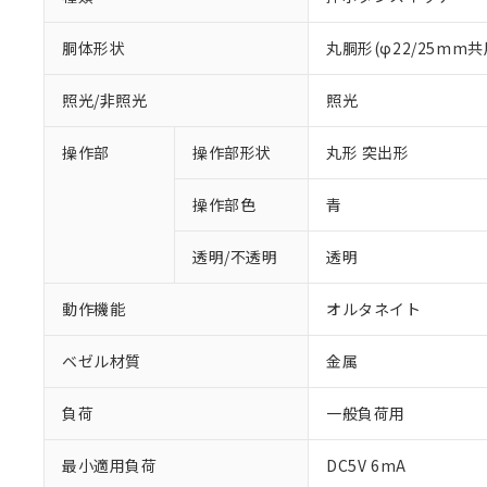
胴体形状
丸胴形(φ22/25mm共
照光/非照光
照光
操作部
操作部形状
丸形 突出形
操作部色
青
透明/不透明
透明
動作機能
オルタネイト
ベゼル材質
金属
負荷
一般負荷用
※1 対応状況
最小適用負荷
DC5V 6mA