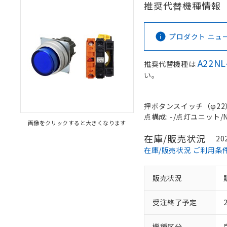
推奨代替機種情報
プロダクト ニュース 
A22NL
推奨代替機種は
い。
押ボタンスイッチ（φ22）, 
点構成: -/点灯ユニット/NC
画像をクリックすると大きくなります
在庫/販売状況
20
在庫/販売状況 ご利用条
販売状況
受注終了予定
機種区分