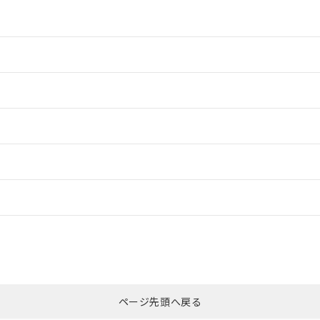
情報更新：2
情報更新：2
ードすることができます。
情報更新：
ログイン/会員登録
CCC認証
電波法
みください。
Yes
N/A
非含有証明書
※3
ページ先頭へ戻る
ダウンロードはこちら