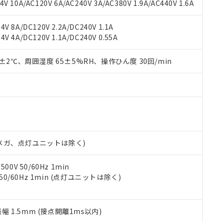
書ダウンロード
す。当社販売部門へお問い合わせください。
 10A/AC120V 6A/AC240V 3A/AC380V 1.9A/AC440V 1.6A
品・サービスに関するお客様との取引・商談に必要な範囲で利用す
合意する
キャンセル
書をダウンロードすることができます。
V 8A/DC120V 2.2A/DC240V 1.1A
利用者とは、
"個人情報の共同利用に関して"
の「1.共同利用者の
V 4A/DC120V 1.1A/DC240V 0.55A
します。
10物質）の非含有証明書
明書（当社基準）
0±2℃、周囲湿度 65±5%RH、操作ひん度 30回/min
日時点で非含有を証明するもので、過去に遡って非含有を証明するも
令のフタル酸エステル類４物質の対応では、対応完了までの期間は出
備考欄に対応日を記載しておりました。
品への在庫切替を完了していることから、特段のことがない限り、20
す。
00Vメガ、点灯ユニットは除く)
0V 50/60Hz 1min
 50/60Hz 1min (点灯ユニットは除く)
振幅 1.5mm (接点開離1ms以内)