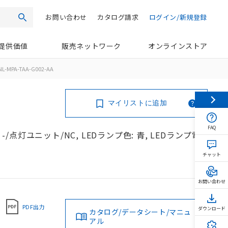
お問い合わせ
カタログ請求
ログイン/新規登録
検索
提供価値
販売ネットワーク
オンラインストア
L-MPA-TAA-G002-AA
マイリストに追加
FAQ
-/点灯ユニット/NC, LEDランプ色: 青, LEDランプ電
チャット
お問い合わせ
PDF出力
ダウンロード
カタログ/データシート/マニュ
アル