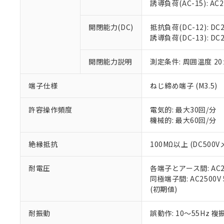
※3 非含有証明
「－」：未確認で
誘導負荷(AC-15): AC24V
白
が、当社の製
さい。
下記の非含有証明
開閉能力(DC)
抵抗負荷(DC-12): DC24
※当社の共同
誘導負荷(DC-13): DC24
いる法人を指
EU RoHS指令（
51物質の非含有証
開閉能力説明
測定条件: 周囲温度 2
※本証明書は発行
また、RoHS指
混在することから
端子仕様
ねじ締め端子 (M3.5)
既に当社にて対応
り割愛しておりま
許容操作頻度
電気的: 最大30回/分
機械的: 最大60回/分
絶縁抵抗
100MΩ以上 (DC5
耐電圧
各端子とアース間: AC250
同極端子間: AC2500V
(初期値)
耐振動
誤動作: 10～55Hz 複