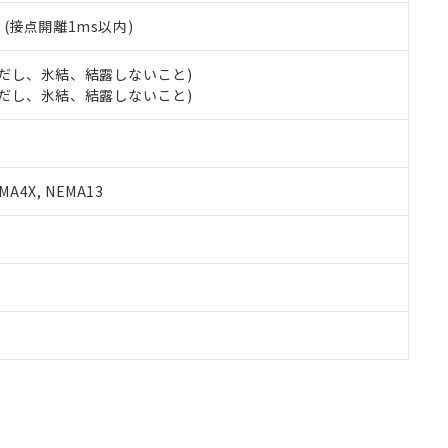
2
(接点開離1ms以内)
 (ただし、氷結、結露しないこと)
 (ただし、氷結、結露しないこと)
A4X, NEMA13