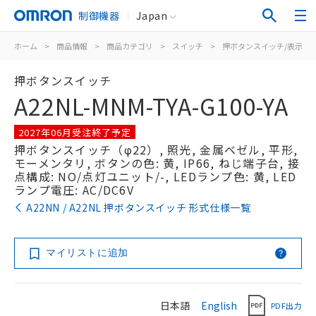
制御機器
Japan
ホーム
>
商品情報
>
商品カテゴリ
>
スイッチ
>
押ボタンスイッチ/表示灯
押ボタンスイッチ
A22NL-MNM-TYA-G100-YA
2027年06月受注終了予定
押ボタンスイッチ（φ22）, 照光, 金属ベゼル, 平形,
モーメンタリ, ボタンの色: 黄, IP66, ねじ端子台, 接
点構成: NO/点灯ユニット/-, LEDランプ色: 黄, LED
ランプ電圧: AC/DC6V
A22NN / A22NL 押ボタンスイッチ 形式仕様一覧
マイリストに追加
日本語
English
PDF出力