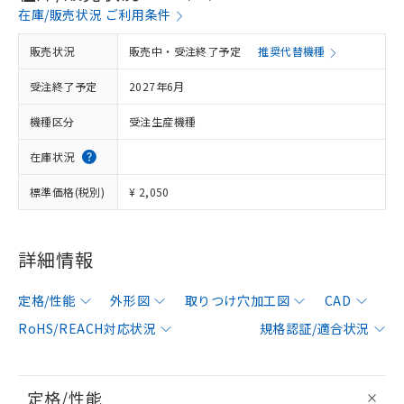
在庫/販売状況 ご利用条件
販売状況
販売中・受注終了予定
推奨代替機種
受注終了予定
2027年6月
機種区分
受注生産機種
在庫状況
標準価格(税別)
¥ 2,050
詳細情報
定格/性能
外形図
取りつけ穴加工図
CAD
RoHS/REACH対応状況
規格認証/適合状況
定格/性能