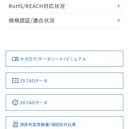
ログイン/会員登録いただくと、CADデータをダウンロー
RoHS/REACH対応状況
ドすることができます。
情報更新：2026/7/29
規格認証/適合状況
ログイン/会員登録
EU RoHS
注意事項・凡例
UL認証
CSA認証
CEマーキング
Yes
Yes
Yes
対応状況
対応予定月
※1
※2
ダウンロードデータをご利用いただく前に、以下を必ずお読
みください。
カタログ/データシート/マニュアル
対応済み
ソフトウェアの使用条件
LR型式承認
DNV型式承認
BV型式承認
KR型式承
（イギリス
（ノルウェー
（フランス
（韓国
船舶規格）
船舶規格）
船舶規格）
船舶規格
中国 RoHS
注意事項・凡例
2D CADデータ
No
No
No
No
中国 RoHS表
※1 ※2
3D CADデータ
この製品の規格認証/適合状況ページへ
Pb
Hg
Cd
Cr(VI)
その他の認証はこちらのページからご検索ください
該非判定見解書/項目別対比表
X
O
O
O