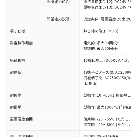
基準値を超えていることを示します。
いたものが、含有品と判明した場合などや
開閉能力(DC)
抵抗負荷(DC-12): DC24V 8A/DC
当社は、これら貴社製品のうち、外国
ことをご了承ください。
「－」：未確認です。当社販売部門へお問
誘導負荷(DC-13): DC24V 4A/DC
むを得ず変更することがあります。
為替および外国貿易法に定める商品
在庫状況および標準価格照会結果は、
い合わせください。
（以下｢規制貨物等」という）を輸出
記載している更新日時点での社内デー
開閉能力説明
測定条件: 周囲温度 20±2℃、
*EU RoHS指令（10物質）：
または国外への提供する場合は、日本
記
タに基づき作成されるものであり、閲
説明
鉛(Pb) 1000ppm以下、 水銀(Hg) 1000ppm以下、 カド
*中国RoHS10物質の基準値 (GB/T26572)：
国政府の輸出許可(または役務取引許
号
覧された時点での実際の在庫および標
ミウム(Cd) 100ppm以下、
Pb(鉛) :1000ppm、 Hg(水銀) : 1000ppm、 Cd(カドミウ
端子仕様
ねじ締め端子 (M3.5)
可)を取得するなどの必要な手続きを
六価クロム(Cr(Ⅵ)) 1000ppm以下、ポリ臭化ビフェニル
ム) : 100ppm、
準価格とは異なる場合があることをご
類(PBB) 1000ppm以下、ポリ臭化ジフェニルエーテル類
Cr(Ⅵ)(六価クロム) : 1000ppm、 PBBs(ポリ臭化ビフェ
とります。
了承ください。
許容操作頻度
電気的: 最大30回/分
(PBDE) 1000ppm以下、フタル酸ビス(2-エチルヘキシ
○
一定数以上の在庫あり
ニル類) : 1000ppm、 PBDEs(ポリ臭化ジフェニルエーテ
当社は規制貨物を破棄する場合は、完
ル) (DEHP)(別名：DOP) 1000ppm以下、フタル酸ブチ
機械的: 最大60回/分
正式な納期状況および標準価格はお客
ル類) : 1000ppm、
ルベンジル（BBP） 1000ppm以下、フタル酸ジブチル
全に破砕するなど、違法に輸出されな
DBP(フタル酸ジブチル) : 1000ppm、 DIBP(フタル酸ジ
様のお取引先、またはお客様担当のオ
（DBP） 1000ppm以下、フタル酸ジイソブチル
イソブチル) : 1000ppm、 BBP(フタル酸ブチルベンジ
△
一定数には満たないが在庫あり
いよう必要な手段を講じます。
絶縁抵抗
100MΩ以上 (DC500Vメガ、
ムロン制御機器販売店・当社販売員に
(DIBP) 1000ppm以下
ル) : 1000ppm、
当社は貴社製品を、核兵器、ミサイ
但し、RoHS指令で産業用監視および制御機器に対する
DEHP(フタル酸ビス(2-エチルヘキシル)) : 1000ppm
ご相談ください。
適用除外項目は除く。
耐電圧
各端子とアース間: AC2500V 50/
ル、化学兵器、生物兵器またはその他
－
在庫なし(最新の在庫状況につ
オムロン制御機器販売店や当社販売拠
フタル酸エステル類の４物質については閾値を超える意
同極端子間: AC2500V 50/60
武器並びにこれらの製造装置等に一切
いては、お客様のお取引先、ま
図的な使用がないことを確認しています。
点は「
販売ネットワーク
」をご確認
(初期値)
※2 環境保護使用期限
使用いたしません。
たはお客様担当のオムロン制御
ください。
当社は、貴社製品を第三者に販売する
機器販売店・当社販売員にご確
在庫状況および標準価格結果を当社の
耐振動
誤動作: 10～55Hz 複振幅 1.
※2 対応予定月
「ｅ」：有害物質（10物質）のすべてが基
場合は、上記1、2および3の内容を当
認ください)
事前の承諾なく第三者に漏洩または開
準値以下であることを示します。
該第三者に通知します。また当社は、
示しないようお願いします。
2
耐衝撃
誤動作: 最大1000m/s
(接点開
部品在庫の切り替え状況などにより、予定
「10」：通常の使用状況下において有害物
販売先および販売に係わる関係者が違
マイパーツ機能（部品リスト作成サー
空
受注生産機種、また在庫状況の
月が前後することがあります。
質が外部に漏えいし、環境に深刻な影響を
法に輸出するおそれがある場合は、取
周囲温度範囲
使用時: -25～55℃ (ただし
ビス）をご利用いただくには、I-Web
白
情報を公開していない機種
及ぼさない年数を意味します。
り引きをいたしません。
保存時: -40～80℃ (ただし
メンバーズにご登録されている必要が
「－」：未確認です。当社販売部門へお問
あります。
い合わせください。
周囲湿度範囲
使用時: 35～85%RH