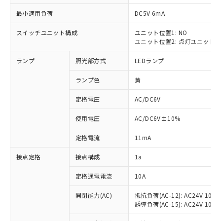
最小適用負荷
DC5V 6mA
スイッチユニット構成
ユニット位置1: NO
ユニット位置2: 点灯ユニット
※1 対応状況
ランプ
照光部方式
LEDランプ
対応済み：EU RoHS指令（10物質）の
非含有に対応した製品が提供可能な商品で
ランプ色
黄
す。
対応予定：EU RoHS指令（10物質）の非含
定格電圧
AC/DC6V
ご利用条件
有に対応した製品に切り替える予定のある
使用電圧
AC/DC6V±10%
商品です。
対応予定なし：EU RoHS指令（10物質）の
以下の条件をお読みいただき、同意のうえ
定格電流
11mA
非含有に非対応の商品で、対応品を出す予
ご利用ください。
定はありません。
接点定格
接点構成
1a
調査・確認中：EU RoHS指令（10物質）の
本サービスは、当社制御機器事業取扱
※1 中国RoHS○×表
非含有の対応状況を調査中または確認中の
商品の当社在庫状況および標準価格
定格通電電流
10A
商品です。
(税抜)を提供させていただくもので
「○」：最大均質材料含有率が中国RoHSの
非該当品：ライセンス料など無形物で、有
開閉能力(AC)
抵抗負荷(AC-12): AC24V 10A/A
す。
基準値以下であることを示します。
害物質有無と関係のない商品です。
誘導負荷(AC-15): AC24V 10A/AC
当社制御機器事業取扱商品の中には、
「×」：最大均質材料含有率が中国RoHSの
仕入先様の事情により、非含有部品として
本サービスの対象外となる商品もある