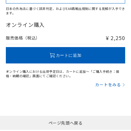
日本の外為法に基づく該非判定、およびEAR再輸出規制に関する見解が入手でき
ます。
"対応済み"や非含有の記載がされた商品であっても、流通
在庫等で未対応品が混在する可能性があります。
オンライン購入
非含有品が必要な際は、弊社営業部門もしくは販売店へお
問い合わせください。
¥ 2,250
販売価格（税込）
この製品のRoHS/REACH対応状況ページへ
カートに追加
オンライン購入における出荷予定日は、カートに追加～「ご購入手続き：価
格・納期の確認」画面にてご確認ください。
カートをみる
ページ先頭へ戻る