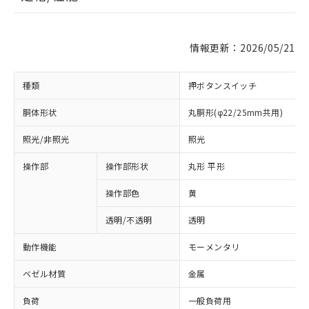
情報更新：2026/05/21
種類
押ボタンスイッチ
胴体形状
丸胴形(φ22/25mm共用)
照光/非照光
照光
操作部
操作部形状
丸形 平形
操作部色
黄
透明/不透明
透明
動作機能
モーメンタリ
ベゼル材質
金属
負荷
一般負荷用