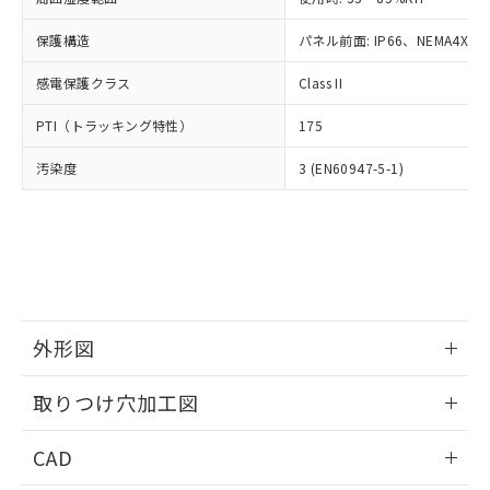
お客様が当ウェブサイト上で当社にご
※3 非含有証明書ダウンロード
登録された部品リストについて、当社
保護構造
パネル前面: IP66、NEMA4X, N
および当社の共同利用者が、当社の製
下記の非含有証明書をダウンロードするこ
品・サービスに関するお客様との取
感電保護クラス
Class II
とができます。
合意する
キャンセル
引・商談に必要な範囲で利用すること
をご了承ください。
PTI（トラッキング特性）
175
EU RoHS指令（10物質）の非含有証明書
※当社の共同利用者とは、
"個人情報
51物質の非含有証明書（当社基準）
の共同利用に関して"
の「1.共同利
汚染度
3 (EN60947-5-1)
※本証明書は発行日時点で非含有を証明す
用者の範囲」に記載されている法人を
るもので、過去に遡って非含有を証明する
指します。
ものではありません。
また、RoHS指令のフタル酸エステル類４
物質の対応では、対応完了までの期間は出
荷製品に未対応品が混在することから備考
欄に対応日を記載しておりました。
既に当社にて対応品への在庫切替を完了
外形図
していることから、特段のことがない限
情報更新：2026/05/21
り、2022年1月12日より割愛しておりま
取りつけ穴加工図
す。
情報更新：2026/05/21
CAD