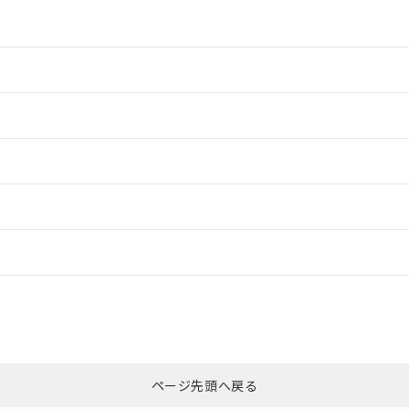
情報更新：2
情報更新：2
ードすることができます。
情報更新：
ログイン/会員登録
CCC認証
電波法
みください。
Yes
N/A
非含有証明書
※3
ページ先頭へ戻る
ダウンロードはこちら