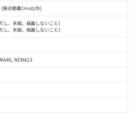
2
(接点開離1ms以内)
 (ただし、氷結、結露しないこと)
 (ただし、氷結、結露しないこと)
A4X, NEMA13