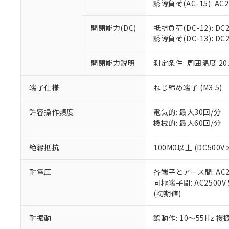
※3 非含有証明
「－」：未確認で
誘導負荷(AC-15): AC24V
白
が、当社の製
さい。
下記の非含有証明
開閉能力(DC)
抵抗負荷(DC-12): DC24
※当社の共同
誘導負荷(DC-13): DC24
いる法人を指
EU RoHS指令（
51物質の非含有証
開閉能力説明
測定条件: 周囲温度 2
※本証明書は発行
また、RoHS指
混在することから
端子仕様
ねじ締め端子 (M3.5)
既に当社にて対応
り割愛しておりま
許容操作頻度
電気的: 最大30回/分
機械的: 最大60回/分
絶縁抵抗
100MΩ以上 (DC5
耐電圧
各端子とアース間: AC250
同極端子間: AC2500V
(初期値)
耐振動
誤動作: 10～55Hz 複