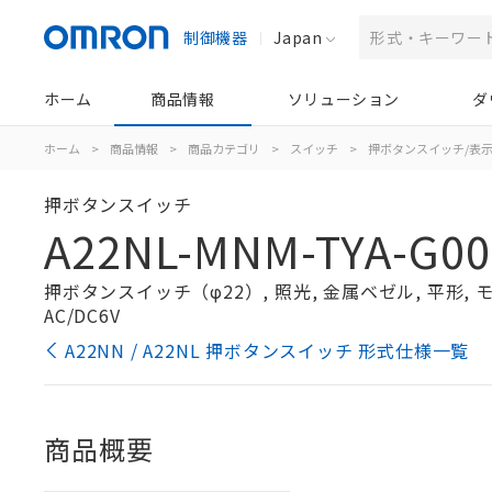
制御機器
Japan
ホーム
商品情報
ソリューション
ダ
ホーム
>
商品情報
>
商品カテゴリ
>
スイッチ
>
押ボタンスイッチ/表
押ボタンスイッチ
A22NL-MNM-TYA-G00
押ボタンスイッチ（φ22）, 照光, 金属ベゼル, 平形, モー
AC/DC6V
A22NN / A22NL 押ボタンスイッチ 形式仕様一覧
商品概要