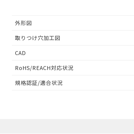
外形図
取りつけ穴加工図
CAD
ログイン/会員登録いただくと、CADデータをダウンロ
RoHS/REACH対応状況
規格認証/適合状況
EU RoHS
注意事項・凡例
UL認証
CSA認証
CEマーキング
ダウンロードデータをご利用いただく前に、以下を必ずお読
Yes
Yes
Yes
対応状況
対応予定月
※1
※2
ソフトウェアの使用条件
対応済み