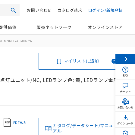
お問い合わせ
カタログ請求
ログイン/新規登録
検索
提供価値
販売ネットワーク
オンラインストア
L-MNM-TYA-G002-YA
マイリストに追加
FAQ
/点灯ユニット/NC, LEDランプ色: 黄, LEDランプ電圧:
チャット
お問い合わせ
PDF出力
ダウンロード
カタログ/データシート/マニュ
アル