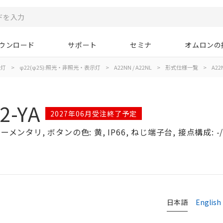
ウンロード
サポート
セミナ
オムロンの
示灯
>
φ22(φ25):照光・非照光・表示灯
>
A22NN / A22NL
>
形式仕様一覧
>
A22N
2-YA
2027年06月受注終了予定
メンタリ, ボタンの色: 黄, IP66, ねじ端子台, 接点構成: -
日本語
English