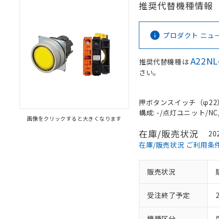
推奨代替機種情報
プロダクト ニュース 
A22NL
推奨代替機種は
さい。
押ボタンスイッチ（φ22）, 
構成: -/点灯ユニット/NC,
画像をクリックすると大きくなります
在庫/販売状況
20
在庫/販売状況 ご利用条
販売状況
受注終了予定
機種区分