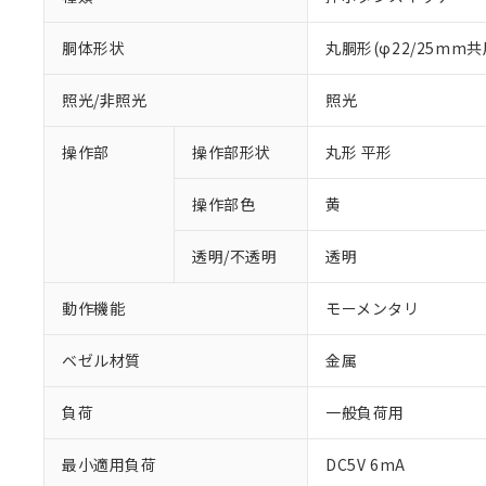
胴体形状
丸胴形(φ22/25mm共
照光/非照光
照光
操作部
操作部形状
丸形 平形
操作部色
黄
透明/不透明
透明
動作機能
モーメンタリ
ベゼル材質
金属
負荷
一般負荷用
※1 対応状況
最小適用負荷
DC5V 6mA