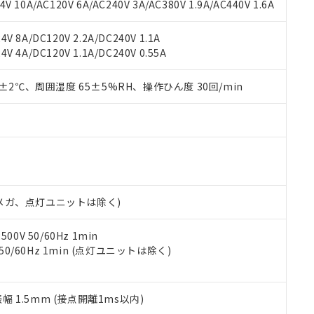
書ダウンロード
す。当社販売部門へお問い合わせください。
 10A/AC120V 6A/AC240V 3A/AC380V 1.9A/AC440V 1.6A
品・サービスに関するお客様との取引・商談に必要な範囲で利用す
合意する
キャンセル
書をダウンロードすることができます。
V 8A/DC120V 2.2A/DC240V 1.1A
利用者とは、
"個人情報の共同利用に関して"
の「1.共同利用者の
V 4A/DC120V 1.1A/DC240V 0.55A
します。
10物質）の非含有証明書
明書（当社基準）
0±2℃、周囲湿度 65±5%RH、操作ひん度 30回/min
日時点で非含有を証明するもので、過去に遡って非含有を証明するも
令のフタル酸エステル類４物質の対応では、対応完了までの期間は出
備考欄に対応日を記載しておりました。
品への在庫切替を完了していることから、特段のことがない限り、20
す。
00Vメガ、点灯ユニットは除く)
0V 50/60Hz 1min
 50/60Hz 1min (点灯ユニットは除く)
振幅 1.5mm (接点開離1ms以内)