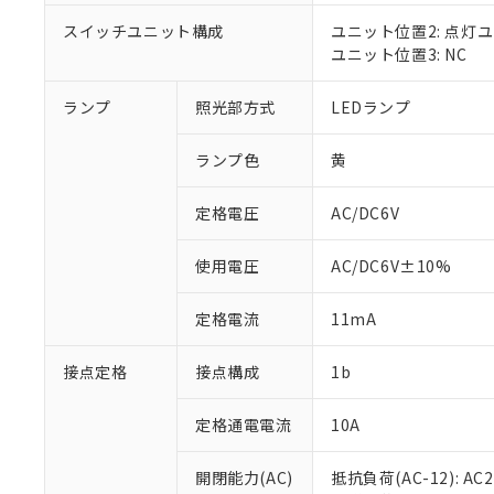
対応済み：EU
対応予定：EU R
スイッチユニット構成
ユニット位置2: 点灯
対応予定なし：EU
ユニット位置3: NC
調査・確認中：EU
ご利用条件
非該当品：ライセ
ランプ
照光部方式
LEDランプ
※1 中国RoHS
仕入先様の事情に
があります。
以下の条件をお読
「○」：最大均質
ランプ色
黄
「×」：最大均質
本サービスは
当社は、これ
*EU RoHS指令（10物
「－」：未確認で
鉛(Pb) 1000ppm以下、
定格電圧
AC/DC6V
くものです。
う）を輸出ま
記
説明
六価クロム(Cr(Ⅵ)) 1
当社制御機器
などの必要な
フタル酸ビス(2-エチルヘ
号
*中国RoHS10物質の基準値 
ル（DBP） 1000ppm
在庫状況およ
当社は規制貨
使用電圧
AC/DC6V±10%
Pb(鉛) :1000ppm、 Hg
但し、RoHS指令で産
のであり、閲
ます。
Cr(Ⅵ)(六価クロム) : 
フタル酸エステル類の４
○
一定数以
DBP(フタル酸ジブチル) :
い。
当社は貴社製
定格電流
11mA
DEHP(フタル酸ビス(2-エ
正式な納期状
置等に一切使
当社販売員に
※2 対応予定月
△
一定数に
当社は、貴社
接点定格
接点構成
1b
オムロン制御
また当社は、
※2 環境保護使
在庫状況およ
部品在庫の切り替
たしません。
－
在庫なし
す。
定格通電電流
10A
「ｅ」：有害物質
機器販売
マイパーツ機
「10」：通常の
ている必要が
味します。
開閉能力(AC)
抵抗負荷(AC-12): AC24
空
受注生産
お客様が当ウ