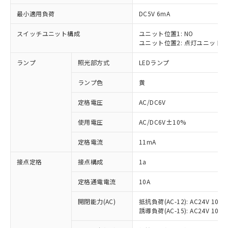
最小適用負荷
DC5V 6mA
スイッチユニット構成
ユニット位置1: NO
ユニット位置2: 点灯ユニット
※1 対応状況
ランプ
照光部方式
LEDランプ
対応済み：EU RoHS指令（10物質）の
非含有に対応した製品が提供可能な商品で
ランプ色
黄
す。
対応予定：EU RoHS指令（10物質）の非含
定格電圧
AC/DC6V
ご利用条件
有に対応した製品に切り替える予定のある
使用電圧
AC/DC6V±10%
商品です。
対応予定なし：EU RoHS指令（10物質）の
以下の条件をお読みいただき、同意のうえ
定格電流
11mA
非含有に非対応の商品で、対応品を出す予
ご利用ください。
定はありません。
接点定格
接点構成
1a
調査・確認中：EU RoHS指令（10物質）の
本サービスは、当社制御機器事業取扱
※1 中国RoHS○×表
非含有の対応状況を調査中または確認中の
商品の当社在庫状況および標準価格
定格通電電流
10A
商品です。
(税抜)を提供させていただくもので
「○」：最大均質材料含有率が中国RoHSの
非該当品：ライセンス料など無形物で、有
開閉能力(AC)
抵抗負荷(AC-12): AC24V 10A/A
す。
基準値以下であることを示します。
害物質有無と関係のない商品です。
誘導負荷(AC-15): AC24V 10A/AC
当社制御機器事業取扱商品の中には、
「×」：最大均質材料含有率が中国RoHSの
仕入先様の事情により、非含有部品として
本サービスの対象外となる商品もある