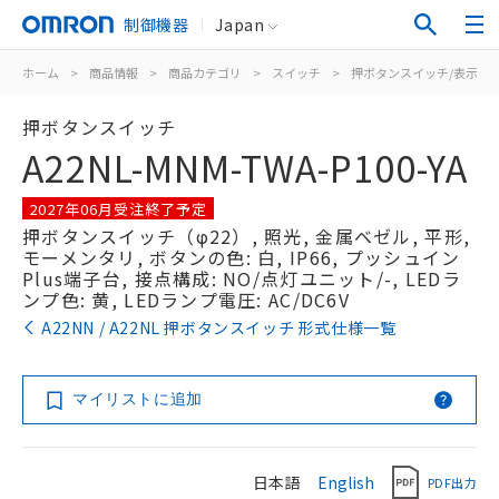
制御機器
Japan
ホーム
>
商品情報
>
商品カテゴリ
>
スイッチ
>
押ボタンスイッチ/表示灯
押ボタンスイッチ
A22NL-MNM-TWA-P100-YA
2027年06月受注終了予定
押ボタンスイッチ（φ22）, 照光, 金属ベゼル, 平形,
モーメンタリ, ボタンの色: 白, IP66, プッシュイン
Plus端子台, 接点構成: NO/点灯ユニット/-, LEDラ
ンプ色: 黄, LEDランプ電圧: AC/DC6V
A22NN / A22NL 押ボタンスイッチ 形式仕様一覧
マイリストに追加
日本語
English
PDF出力