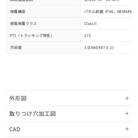
お客様が当ウェブサイト上で当社にご
※3 非含有証明書ダウンロード
登録された部品リストについて、当社
保護構造
パネル前面: IP66、NEMA4X, N
および当社の共同利用者が、当社の製
下記の非含有証明書をダウンロードするこ
品・サービスに関するお客様との取
感電保護クラス
Class II
とができます。
合意する
キャンセル
引・商談に必要な範囲で利用すること
をご了承ください。
PTI（トラッキング特性）
175
EU RoHS指令（10物質）の非含有証明書
※当社の共同利用者とは、
"個人情報
51物質の非含有証明書（当社基準）
の共同利用に関して"
の「1.共同利
汚染度
3 (EN60947-5-1)
※本証明書は発行日時点で非含有を証明す
用者の範囲」に記載されている法人を
るもので、過去に遡って非含有を証明する
指します。
ものではありません。
また、RoHS指令のフタル酸エステル類４
物質の対応では、対応完了までの期間は出
荷製品に未対応品が混在することから備考
欄に対応日を記載しておりました。
既に当社にて対応品への在庫切替を完了
外形図
していることから、特段のことがない限
情報更新：2026/05/21
り、2022年1月12日より割愛しておりま
取りつけ穴加工図
す。
情報更新：2026/05/21
CAD