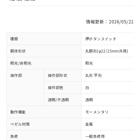
情報更新：2026/05/21
種類
押ボタンスイッチ
胴体形状
丸胴形(φ22/25mm共用)
照光/非照光
照光
操作部
操作部形状
丸形 平形
操作部色
白
透明/不透明
透明
動作機能
モーメンタリ
ベゼル材質
金属
負荷
一般負荷用