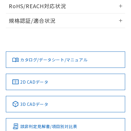
ログイン/会員登録いただくと、CADデータをダウンロー
RoHS/REACH対応状況
ドすることができます。
情報更新：2026/7/29
規格認証/適合状況
ログイン/会員登録
EU RoHS
注意事項・凡例
A22NL-MNM-TWA-P100-YAについての規格認証/適合状況に
ついては、「カスタマーサポートセンタ お客様相談室」また
は貴社担当オムロン営業員または販売店にお問い合わせくだ
対応状況
対応予定月
※1
※2
さい。
ダウンロードデータをご利用いただく前に、以下を必ずお読
みください。
カタログ/データシート/マニュアル
対応済み
ソフトウェアの使用条件
お問い合わせ
中国 RoHS
注意事項・凡例
2D CADデータ
中国 RoHS表
※1 ※2
3D CADデータ
Pb
Hg
Cd
Cr(VI)
該非判定見解書/項目別対比表
X
O
O
O