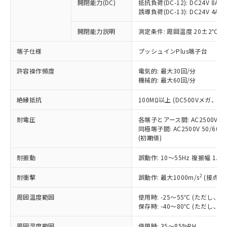
基準値を超えていることを示します。
いたものが、含有品と判明した場合などや
開閉能力(DC)
抵抗負荷(DC-12): DC24V 8A/DC
当社は、これら貴社製品のうち、外国
ことをご了承ください。
「－」：未確認です。当社販売部門へお問
誘導負荷(DC-13): DC24V 4A/DC
むを得ず変更することがあります。
為替および外国貿易法に定める商品
在庫状況および標準価格照会結果は、
い合わせください。
（以下｢規制貨物等」という）を輸出
記載している更新日時点での社内デー
開閉能力説明
測定条件: 周囲温度 20±2℃、
*EU RoHS指令（10物質）：
または国外への提供する場合は、日本
記
タに基づき作成されるものであり、閲
説明
鉛(Pb) 1000ppm以下、 水銀(Hg) 1000ppm以下、 カド
*中国RoHS10物質の基準値 (GB/T26572)：
国政府の輸出許可(または役務取引許
号
覧された時点での実際の在庫および標
ミウム(Cd) 100ppm以下、
Pb(鉛) :1000ppm、 Hg(水銀) : 1000ppm、 Cd(カドミウ
端子仕様
プッシュインPlus端子台
可)を取得するなどの必要な手続きを
六価クロム(Cr(Ⅵ)) 1000ppm以下、ポリ臭化ビフェニル
ム) : 100ppm、
準価格とは異なる場合があることをご
類(PBB) 1000ppm以下、ポリ臭化ジフェニルエーテル類
Cr(Ⅵ)(六価クロム) : 1000ppm、 PBBs(ポリ臭化ビフェ
とります。
了承ください。
許容操作頻度
電気的: 最大30回/分
(PBDE) 1000ppm以下、フタル酸ビス(2-エチルヘキシ
○
一定数以上の在庫あり
ニル類) : 1000ppm、 PBDEs(ポリ臭化ジフェニルエーテ
当社は規制貨物を破棄する場合は、完
ル) (DEHP)(別名：DOP) 1000ppm以下、フタル酸ブチ
機械的: 最大60回/分
正式な納期状況および標準価格はお客
ル類) : 1000ppm、
ルベンジル（BBP） 1000ppm以下、フタル酸ジブチル
全に破砕するなど、違法に輸出されな
DBP(フタル酸ジブチル) : 1000ppm、 DIBP(フタル酸ジ
様のお取引先、またはお客様担当のオ
（DBP） 1000ppm以下、フタル酸ジイソブチル
イソブチル) : 1000ppm、 BBP(フタル酸ブチルベンジ
△
一定数には満たないが在庫あり
いよう必要な手段を講じます。
絶縁抵抗
100MΩ以上 (DC500Vメガ、
ムロン制御機器販売店・当社販売員に
(DIBP) 1000ppm以下
ル) : 1000ppm、
当社は貴社製品を、核兵器、ミサイ
但し、RoHS指令で産業用監視および制御機器に対する
DEHP(フタル酸ビス(2-エチルヘキシル)) : 1000ppm
ご相談ください。
適用除外項目は除く。
耐電圧
各端子とアース間: AC2500V 50/
ル、化学兵器、生物兵器またはその他
－
在庫なし(最新の在庫状況につ
オムロン制御機器販売店や当社販売拠
フタル酸エステル類の４物質については閾値を超える意
同極端子間: AC2500V 50/60
武器並びにこれらの製造装置等に一切
いては、お客様のお取引先、ま
図的な使用がないことを確認しています。
点は「
販売ネットワーク
」をご確認
(初期値)
※2 環境保護使用期限
使用いたしません。
たはお客様担当のオムロン制御
ください。
当社は、貴社製品を第三者に販売する
機器販売店・当社販売員にご確
在庫状況および標準価格結果を当社の
耐振動
誤動作: 10～55Hz 複振幅 1.
※2 対応予定月
「ｅ」：有害物質（10物質）のすべてが基
場合は、上記1、2および3の内容を当
認ください)
事前の承諾なく第三者に漏洩または開
準値以下であることを示します。
該第三者に通知します。また当社は、
示しないようお願いします。
2
耐衝撃
誤動作: 最大1000m/s
(接点開
部品在庫の切り替え状況などにより、予定
「10」：通常の使用状況下において有害物
販売先および販売に係わる関係者が違
マイパーツ機能（部品リスト作成サー
空
受注生産機種、また在庫状況の
月が前後することがあります。
質が外部に漏えいし、環境に深刻な影響を
法に輸出するおそれがある場合は、取
周囲温度範囲
使用時: -25～55℃ (ただし
ビス）をご利用いただくには、I-Web
白
情報を公開していない機種
及ぼさない年数を意味します。
り引きをいたしません。
保存時: -40～80℃ (ただし
メンバーズにご登録されている必要が
「－」：未確認です。当社販売部門へお問
あります。
い合わせください。
周囲湿度範囲
使用時: 35～85%RH