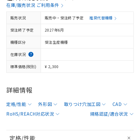
在庫/販売状況 ご利用条件
販売状況
販売中・受注終了予定
推奨代替機種
受注終了予定
2027年6月
機種区分
受注生産機種
在庫状況
標準価格(税別)
¥ 2,300
詳細情報
定格/性能
外形図
取りつけ穴加工図
CAD
RoHS/REACH対応状況
規格認証/適合状況
定格/性能