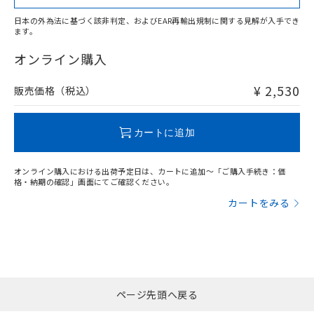
日本の外為法に基づく該非判定、およびEAR再輸出規制に関する見解が入手でき
ます。
"対応済み"や非含有の記載がされた商品であっても、流通
在庫等で未対応品が混在する可能性があります。
オンライン購入
非含有品が必要な際は、弊社営業部門もしくは販売店へお
問い合わせください。
¥ 2,530
販売価格（税込）
この製品のRoHS/REACH対応状況ページへ
カートに追加
オンライン購入における出荷予定日は、カートに追加～「ご購入手続き：価
格・納期の確認」画面にてご確認ください。
カートをみる
ページ先頭へ戻る