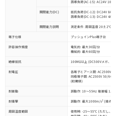
「×」：最大均質材料含有率が中国RoHSの
仕入先様の事情により、非含有部品として
誘導負荷(AC-15): AC24V 10A/AC
本サービスの対象外となる商品もある
基準値を超えていることを示します。
いたものが、含有品と判明した場合などや
当社は、これら貴社製品のうち、外国
ことをご了承ください。
「－」：未確認です。当社販売部門へお問
むを得ず変更することがあります。
開閉能力(DC)
抵抗負荷(DC-12): DC24V 8A/DC
為替および外国貿易法に定める商品
在庫状況および標準価格照会結果は、
い合わせください。
誘導負荷(DC-13): DC24V 4A/DC
（以下｢規制貨物等」という）を輸出
記載している更新日時点での社内デー
*EU RoHS指令（10物質）：
または国外への提供する場合は、日本
記
タに基づき作成されるものであり、閲
説明
鉛(Pb) 1000ppm以下、 水銀(Hg) 1000ppm以下、 カド
開閉能力説明
測定条件: 周囲温度 20±2℃、
*中国RoHS10物質の基準値 (GB/T26572)：
国政府の輸出許可(または役務取引許
号
覧された時点での実際の在庫および標
ミウム(Cd) 100ppm以下、
Pb(鉛) :1000ppm、 Hg(水銀) : 1000ppm、 Cd(カドミウ
可)を取得するなどの必要な手続きを
六価クロム(Cr(Ⅵ)) 1000ppm以下、ポリ臭化ビフェニル
ム) : 100ppm、
準価格とは異なる場合があることをご
端子仕様
プッシュインPlus端子台
類(PBB) 1000ppm以下、ポリ臭化ジフェニルエーテル類
Cr(Ⅵ)(六価クロム) : 1000ppm、 PBBs(ポリ臭化ビフェ
とります。
了承ください。
(PBDE) 1000ppm以下、フタル酸ビス(2-エチルヘキシ
○
一定数以上の在庫あり
ニル類) : 1000ppm、 PBDEs(ポリ臭化ジフェニルエーテ
当社は規制貨物を破棄する場合は、完
ル) (DEHP)(別名：DOP) 1000ppm以下、フタル酸ブチ
正式な納期状況および標準価格はお客
許容操作頻度
ル類) : 1000ppm、
電気的: 最大30回/分
ルベンジル（BBP） 1000ppm以下、フタル酸ジブチル
全に破砕するなど、違法に輸出されな
DBP(フタル酸ジブチル) : 1000ppm、 DIBP(フタル酸ジ
機械的: 最大60回/分
様のお取引先、またはお客様担当のオ
（DBP） 1000ppm以下、フタル酸ジイソブチル
イソブチル) : 1000ppm、 BBP(フタル酸ブチルベンジ
△
一定数には満たないが在庫あり
いよう必要な手段を講じます。
ムロン制御機器販売店・当社販売員に
(DIBP) 1000ppm以下
ル) : 1000ppm、
当社は貴社製品を、核兵器、ミサイ
絶縁抵抗
但し、RoHS指令で産業用監視および制御機器に対する
100MΩ以上 (DC500Vメガ、
DEHP(フタル酸ビス(2-エチルヘキシル)) : 1000ppm
ご相談ください。
適用除外項目は除く。
ル、化学兵器、生物兵器またはその他
－
在庫なし(最新の在庫状況につ
オムロン制御機器販売店や当社販売拠
フタル酸エステル類の４物質については閾値を超える意
耐電圧
各端子とアース間: AC2500V 50/
武器並びにこれらの製造装置等に一切
いては、お客様のお取引先、ま
図的な使用がないことを確認しています。
点は「
販売ネットワーク
」をご確認
同極端子間: AC2500V 50/60
※2 環境保護使用期限
使用いたしません。
たはお客様担当のオムロン制御
ください。
(初期値)
当社は、貴社製品を第三者に販売する
機器販売店・当社販売員にご確
在庫状況および標準価格結果を当社の
※2 対応予定月
「ｅ」：有害物質（10物質）のすべてが基
場合は、上記1、2および3の内容を当
認ください)
事前の承諾なく第三者に漏洩または開
耐振動
誤動作: 10～55Hz 複振幅 1.
準値以下であることを示します。
該第三者に通知します。また当社は、
示しないようお願いします。
部品在庫の切り替え状況などにより、予定
「10」：通常の使用状況下において有害物
販売先および販売に係わる関係者が違
マイパーツ機能（部品リスト作成サー
2
耐衝撃
誤動作: 最大1000m/s
(接点開
空
受注生産機種、また在庫状況の
月が前後することがあります。
質が外部に漏えいし、環境に深刻な影響を
法に輸出するおそれがある場合は、取
ビス）をご利用いただくには、I-Web
白
情報を公開していない機種
及ぼさない年数を意味します。
り引きをいたしません。
周囲温度範囲
使用時: -25～55℃ (ただし
メンバーズにご登録されている必要が
「－」：未確認です。当社販売部門へお問
保存時: -40～80℃ (ただし