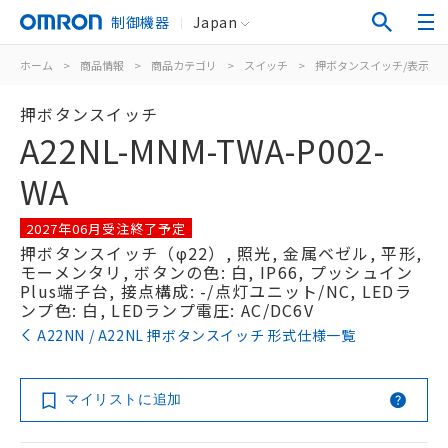
制御機器
Japan
ホーム
>
商品情報
>
商品カテゴリ
>
スイッチ
>
押ボタンスイッチ/表示灯
押ボタンスイッチ
A22NL-MNM-TWA-P002-
WA
2027年06月受注終了予定
押ボタンスイッチ（φ22）, 照光, 金属ベゼル, 平形,
モーメンタリ, ボタンの色: 白, IP66, プッシュイン
Plus端子台, 接点構成: -/点灯ユニット/NC, LEDラ
ンプ色: 白, LEDランプ電圧: AC/DC6V
A22NN / A22NL 押ボタンスイッチ 形式仕様一覧
マイリストに追加