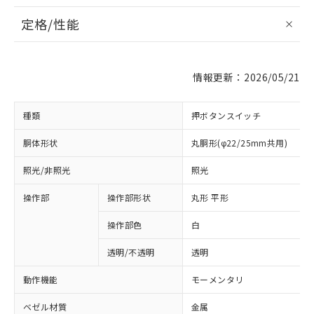
定格/性能
情報更新：2026/05/21
種類
押ボタンスイッチ
胴体形状
丸胴形(φ22/25mm共用)
照光/非照光
照光
操作部
操作部形状
丸形 平形
操作部色
白
透明/不透明
透明
動作機能
モーメンタリ
ベゼル材質
金属