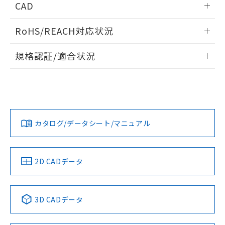
CAD
ログイン/会員登録いただくと、CADデータをダウンロー
RoHS/REACH対応状況
ドすることができます。
情報更新：2026/7/29
規格認証/適合状況
ログイン/会員登録
EU RoHS
注意事項・凡例
A22NL-MNM-TWA-P002-WAについての規格認証/適合状況に
ついては、「カスタマーサポートセンタ お客様相談室」また
は貴社担当オムロン営業員または販売店にお問い合わせくだ
対応状況
対応予定月
※1
※2
さい。
ダウンロードデータをご利用いただく前に、以下を必ずお読
みください。
カタログ/データシート/マニュアル
対応済み
ソフトウェアの使用条件
お問い合わせ
中国 RoHS
注意事項・凡例
2D CADデータ
中国 RoHS表
※1 ※2
3D CADデータ
Pb
Hg
Cd
Cr(VI)