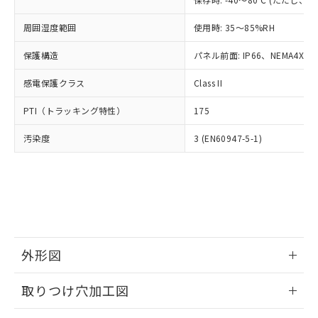
あります。
い合わせください。
お客様が当ウェブサイト上で当社にご
※3 非含有証明書ダウンロード
周囲湿度範囲
使用時: 35～85%RH
登録された部品リストについて、当社
および当社の共同利用者が、当社の製
保護構造
パネル前面: IP66、NEMA4X, N
下記の非含有証明書をダウンロードするこ
品・サービスに関するお客様との取
とができます。
合意する
キャンセル
引・商談に必要な範囲で利用すること
感電保護クラス
Class II
をご了承ください。
EU RoHS指令（10物質）の非含有証明書
※当社の共同利用者とは、
"個人情報
PTI（トラッキング特性）
175
51物質の非含有証明書（当社基準）
の共同利用に関して"
の「1.共同利
※本証明書は発行日時点で非含有を証明す
用者の範囲」に記載されている法人を
汚染度
3 (EN60947-5-1)
るもので、過去に遡って非含有を証明する
指します。
ものではありません。
また、RoHS指令のフタル酸エステル類４
物質の対応では、対応完了までの期間は出
荷製品に未対応品が混在することから備考
欄に対応日を記載しておりました。
既に当社にて対応品への在庫切替を完了
していることから、特段のことがない限
外形図
り、2022年1月12日より割愛しておりま
情報更新：2026/05/21
す。
取りつけ穴加工図
情報更新：2026/05/21