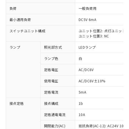
負荷
一般負荷用
最小適用負荷
DC5V 6mA
スイッチユニット構成
ユニット位置2: 点灯ユニット
※1 対応状況
ユニット位置3: NC
対応済み：EU RoHS指令（10物質）の
ランプ
照光部方式
LEDランプ
非含有に対応した製品が提供可能な商品で
す。
ランプ色
白
対応予定：EU RoHS指令（10物質）の非含
ご利用条件
有に対応した製品に切り替える予定のある
定格電圧
AC/DC6V
商品です。
使用電圧
AC/DC6V±10%
対応予定なし：EU RoHS指令（10物質）の
以下の条件をお読みいただき、同意のうえ
非含有に非対応の商品で、対応品を出す予
ご利用ください。
定格電流
5mA
定はありません。
調査・確認中：EU RoHS指令（10物質）の
本サービスは、当社制御機器事業取扱
接点定格
接点構成
1b
※1 中国RoHS○×表
非含有の対応状況を調査中または確認中の
商品の当社在庫状況および標準価格
商品です。
(税抜)を提供させていただくもので
定格通電電流
10A
「○」：最大均質材料含有率が中国RoHSの
非該当品：ライセンス料など無形物で、有
す。
基準値以下であることを示します。
害物質有無と関係のない商品です。
開閉能力(AC)
抵抗負荷(AC-12): AC24V 10A/A
当社制御機器事業取扱商品の中には、