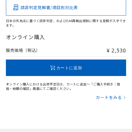
該非判定見解書/項目別対比表
X
O
O
O
日本の外為法に基づく該非判定、およびEAR再輸出規制に関する見解が入手でき
ます。
"対応済み"や非含有の記載がされた商品であっても、流通
在庫等で未対応品が混在する可能性があります。
オンライン購入
非含有品が必要な際は、弊社営業部門もしくは販売店へお
問い合わせください。
¥ 2,530
販売価格（税込）
この製品のRoHS/REACH対応状況ページへ
カートに追加
オンライン購入における出荷予定日は、カートに追加～「ご購入手続き：価
格・納期の確認」画面にてご確認ください。
カートをみる