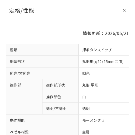
定格/性能
情報更新：2026/05/21
種類
押ボタンスイッチ
胴体形状
丸胴形(φ22/25mm共用)
照光/非照光
照光
操作部
操作部形状
丸形 平形
操作部色
白
透明/不透明
透明
動作機能
モーメンタリ
ベゼル材質
金属