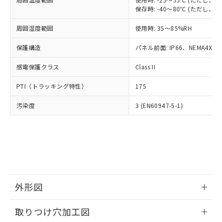
「－」：未確認です。当社販売部門へお問
あります。
保存時: -40～80℃ (ただし
い合わせください。
お客様が当ウェブサイト上で当社にご
※3 非含有証明書ダウンロード
登録された部品リストについて、当社
周囲湿度範囲
使用時: 35～85%RH
および当社の共同利用者が、当社の製
下記の非含有証明書をダウンロードするこ
保護構造
パネル前面: IP66、NEMA4X, N
品・サービスに関するお客様との取
とができます。
合意する
キャンセル
引・商談に必要な範囲で利用すること
感電保護クラス
Class II
をご了承ください。
EU RoHS指令（10物質）の非含有証明書
※当社の共同利用者とは、
"個人情報
PTI（トラッキング特性）
51物質の非含有証明書（当社基準）
175
の共同利用に関して"
の「1.共同利
※本証明書は発行日時点で非含有を証明す
用者の範囲」に記載されている法人を
汚染度
3 (EN60947-5-1)
るもので、過去に遡って非含有を証明する
指します。
ものではありません。
また、RoHS指令のフタル酸エステル類４
物質の対応では、対応完了までの期間は出
荷製品に未対応品が混在することから備考
欄に対応日を記載しておりました。
既に当社にて対応品への在庫切替を完了
していることから、特段のことがない限
外形図
り、2022年1月12日より割愛しておりま
す。
情報更新：2026/05/21
取りつけ穴加工図