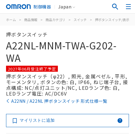
制御機器
Japan
ホーム
>
商品情報
>
商品カテゴリ
>
スイッチ
>
押ボタンスイッチ/表示灯
押ボタンスイッチ
A22NL-MNM-TWA-G202-
WA
2027年06月受注終了予定
押ボタンスイッチ（φ22）, 照光, 金属ベゼル, 平形,
モーメンタリ, ボタンの色: 白, IP66, ねじ端子台, 接
点構成: NC/点灯ユニット/NC, LEDランプ色: 白,
LEDランプ電圧: AC/DC6V
A22NN / A22NL 押ボタンスイッチ 形式仕様一覧
マイリストに追加