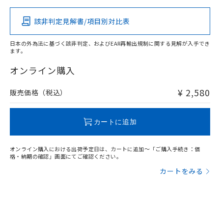
その他の認証はこちらのページからご検索ください
該非判定見解書/項目別対比表
X
O
O
O
日本の外為法に基づく該非判定、およびEAR再輸出規制に関する見解が入手でき
ます。
"対応済み"や非含有の記載がされた商品であっても、流通
在庫等で未対応品が混在する可能性があります。
オンライン購入
非含有品が必要な際は、弊社営業部門もしくは販売店へお
問い合わせください。
¥ 2,580
販売価格（税込）
この製品のRoHS/REACH対応状況ページへ
カートに追加
オンライン購入における出荷予定日は、カートに追加～「ご購入手続き：価
格・納期の確認」画面にてご確認ください。
カートをみる