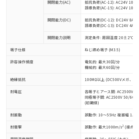
当社制御機器事業取扱商品の中には、
開閉能力(AC)
抵抗負荷(AC-12): AC24V 10A/A
「×」：最大均質材料含有率が中国RoHSの
仕入先様の事情により、非含有部品として
本サービスの対象外となる商品もある
誘導負荷(AC-15): AC24V 10A/AC
基準値を超えていることを示します。
いたものが、含有品と判明した場合などや
当社は、これら貴社製品のうち、外国
ことをご了承ください。
「－」：未確認です。当社販売部門へお問
むを得ず変更することがあります。
為替および外国貿易法に定める商品
在庫状況および標準価格照会結果は、
開閉能力(DC)
抵抗負荷(DC-12): DC24V 8A/DC
い合わせください。
（以下｢規制貨物等」という）を輸出
誘導負荷(DC-13): DC24V 4A/DC
記載している更新日時点での社内デー
*EU RoHS指令（10物質）：
または国外への提供する場合は、日本
記
タに基づき作成されるものであり、閲
説明
鉛(Pb) 1000ppm以下、 水銀(Hg) 1000ppm以下、 カド
*中国RoHS10物質の基準値 (GB/T26572)：
国政府の輸出許可(または役務取引許
開閉能力説明
測定条件: 周囲温度 20±2℃、
号
覧された時点での実際の在庫および標
ミウム(Cd) 100ppm以下、
Pb(鉛) :1000ppm、 Hg(水銀) : 1000ppm、 Cd(カドミウ
可)を取得するなどの必要な手続きを
六価クロム(Cr(Ⅵ)) 1000ppm以下、ポリ臭化ビフェニル
ム) : 100ppm、
準価格とは異なる場合があることをご
類(PBB) 1000ppm以下、ポリ臭化ジフェニルエーテル類
端子仕様
Cr(Ⅵ)(六価クロム) : 1000ppm、 PBBs(ポリ臭化ビフェ
ねじ締め端子 (M3.5)
とります。
了承ください。
(PBDE) 1000ppm以下、フタル酸ビス(2-エチルヘキシ
○
一定数以上の在庫あり
ニル類) : 1000ppm、 PBDEs(ポリ臭化ジフェニルエーテ
当社は規制貨物を破棄する場合は、完
ル) (DEHP)(別名：DOP) 1000ppm以下、フタル酸ブチ
正式な納期状況および標準価格はお客
ル類) : 1000ppm、
許容操作頻度
電気的: 最大30回/分
ルベンジル（BBP） 1000ppm以下、フタル酸ジブチル
全に破砕するなど、違法に輸出されな
DBP(フタル酸ジブチル) : 1000ppm、 DIBP(フタル酸ジ
様のお取引先、またはお客様担当のオ
（DBP） 1000ppm以下、フタル酸ジイソブチル
機械的: 最大60回/分
イソブチル) : 1000ppm、 BBP(フタル酸ブチルベンジ
△
一定数には満たないが在庫あり
いよう必要な手段を講じます。
ムロン制御機器販売店・当社販売員に
(DIBP) 1000ppm以下
ル) : 1000ppm、
当社は貴社製品を、核兵器、ミサイ
但し、RoHS指令で産業用監視および制御機器に対する
DEHP(フタル酸ビス(2-エチルヘキシル)) : 1000ppm
ご相談ください。
絶縁抵抗
100MΩ以上 (DC500Vメガ、
適用除外項目は除く。
ル、化学兵器、生物兵器またはその他
－
在庫なし(最新の在庫状況につ
オムロン制御機器販売店や当社販売拠
フタル酸エステル類の４物質については閾値を超える意
武器並びにこれらの製造装置等に一切
いては、お客様のお取引先、ま
図的な使用がないことを確認しています。
点は「
販売ネットワーク
」をご確認
耐電圧
各端子とアース間: AC2500V 50/
※2 環境保護使用期限
使用いたしません。
たはお客様担当のオムロン制御
同極端子間: AC2500V 50/60
ください。
当社は、貴社製品を第三者に販売する
(初期値)
機器販売店・当社販売員にご確
在庫状況および標準価格結果を当社の
※2 対応予定月
「ｅ」：有害物質（10物質）のすべてが基
場合は、上記1、2および3の内容を当
認ください)
事前の承諾なく第三者に漏洩または開
準値以下であることを示します。
耐振動
誤動作: 10～55Hz 複振幅 1.
該第三者に通知します。また当社は、
示しないようお願いします。
部品在庫の切り替え状況などにより、予定
「10」：通常の使用状況下において有害物
販売先および販売に係わる関係者が違
マイパーツ機能（部品リスト作成サー
空
受注生産機種、また在庫状況の
2
耐衝撃
誤動作: 最大1000m/s
(接点開
月が前後することがあります。
質が外部に漏えいし、環境に深刻な影響を
法に輸出するおそれがある場合は、取
ビス）をご利用いただくには、I-Web
白
情報を公開していない機種
及ぼさない年数を意味します。
り引きをいたしません。
メンバーズにご登録されている必要が
周囲温度範囲
使用時: -25～55℃ (ただし