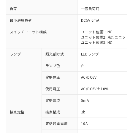
負荷
一般負荷用
最小適用負荷
DC5V 6mA
スイッチユニット構成
ユニット位置1: NC
※1 対応状況
ユニット位置2: 点灯ユニット
ユニット位置3: NC
対応済み：EU RoHS指令（10物質）の
ランプ
照光部方式
LEDランプ
非含有に対応した製品が提供可能な商品で
す。
ランプ色
白
対応予定：EU RoHS指令（10物質）の非含
ご利用条件
有に対応した製品に切り替える予定のある
定格電圧
AC/DC6V
商品です。
対応予定なし：EU RoHS指令（10物質）の
使用電圧
AC/DC6V±10%
以下の条件をお読みいただき、同意のうえ
非含有に非対応の商品で、対応品を出す予
ご利用ください。
定はありません。
定格電流
5mA
調査・確認中：EU RoHS指令（10物質）の
本サービスは、当社制御機器事業取扱
※1 中国RoHS○×表
非含有の対応状況を調査中または確認中の
接点定格
接点構成
2b
商品の当社在庫状況および標準価格
商品です。
(税抜)を提供させていただくもので
「○」：最大均質材料含有率が中国RoHSの
定格通電電流
10A
非該当品：ライセンス料など無形物で、有
す。
基準値以下であることを示します。
害物質有無と関係のない商品です。