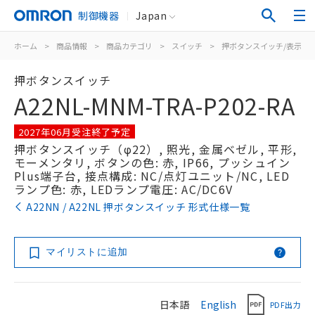
制御機器
Japan
ホーム
>
商品情報
>
商品カテゴリ
>
スイッチ
>
押ボタンスイッチ/表示灯
押ボタンスイッチ
A22NL-MNM-TRA-P202-RA
2027年06月受注終了予定
押ボタンスイッチ（φ22）, 照光, 金属ベゼル, 平形,
モーメンタリ, ボタンの色: 赤, IP66, プッシュイン
Plus端子台, 接点構成: NC/点灯ユニット/NC, LED
ランプ色: 赤, LEDランプ電圧: AC/DC6V
A22NN / A22NL 押ボタンスイッチ 形式仕様一覧
マイリストに追加
日本語
English
PDF出力