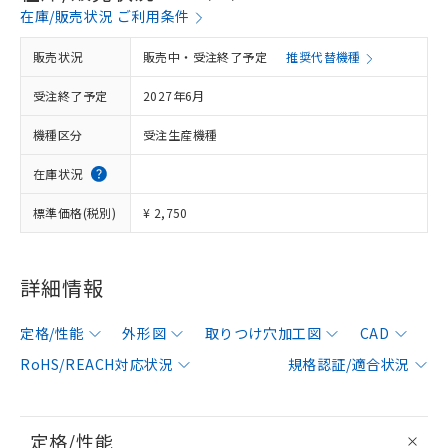
在庫/販売状況 ご利用条件
販売状況
販売中・受注終了予定
推奨代替機種
受注終了予定
2027年6月
機種区分
受注生産機種
在庫状況
標準価格(税別)
¥ 2,750
詳細情報
定格/性能
外形図
取りつけ穴加工図
CAD
RoHS/REACH対応状況
規格認証/適合状況
定格/性能