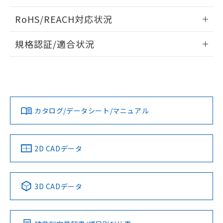
ログイン/会員登録いただくと、CADデータをダウンロー
RoHS/REACH対応状況
ドすることができます。
情報更新：2026/7/29
規格認証/適合状況
ログイン/会員登録
EU RoHS
注意事項・凡例
A22NL-MNM-TRA-P202-RAについての規格認証/適合状況に
ついては、「カスタマーサポートセンタ お客様相談室」また
は貴社担当オムロン営業員または販売店にお問い合わせくだ
対応状況
対応予定月
※1
※2
さい。
ダウンロードデータをご利用いただく前に、以下を必ずお読
みください。
カタログ/データシート/マニュアル
対応済み
ソフトウェアの使用条件
お問い合わせ
中国 RoHS
注意事項・凡例
2D CADデータ
中国 RoHS表
※1 ※2
3D CADデータ
Pb
Hg
Cd
Cr(VI)