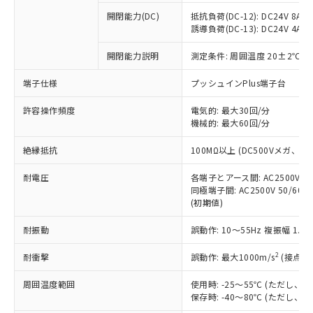
本サービスの対象外となる商品もある
基準値を超えていることを示します。
いたものが、含有品と判明した場合などや
当社は、これら貴社製品のうち、外国
ことをご了承ください。
開閉能力(DC)
抵抗負荷(DC-12): DC24V 8A/DC
「－」：未確認です。当社販売部門へお問
むを得ず変更することがあります。
為替および外国貿易法に定める商品
誘導負荷(DC-13): DC24V 4A/DC
在庫状況および標準価格照会結果は、
い合わせください。
（以下｢規制貨物等」という）を輸出
記載している更新日時点での社内デー
*EU RoHS指令（10物質）：
または国外への提供する場合は、日本
開閉能力説明
測定条件: 周囲温度 20±2℃、
記
タに基づき作成されるものであり、閲
説明
鉛(Pb) 1000ppm以下、 水銀(Hg) 1000ppm以下、 カド
*中国RoHS10物質の基準値 (GB/T26572)：
国政府の輸出許可(または役務取引許
号
覧された時点での実際の在庫および標
ミウム(Cd) 100ppm以下、
Pb(鉛) :1000ppm、 Hg(水銀) : 1000ppm、 Cd(カドミウ
端子仕様
プッシュインPlus端子台
可)を取得するなどの必要な手続きを
六価クロム(Cr(Ⅵ)) 1000ppm以下、ポリ臭化ビフェニル
ム) : 100ppm、
準価格とは異なる場合があることをご
類(PBB) 1000ppm以下、ポリ臭化ジフェニルエーテル類
Cr(Ⅵ)(六価クロム) : 1000ppm、 PBBs(ポリ臭化ビフェ
とります。
了承ください。
(PBDE) 1000ppm以下、フタル酸ビス(2-エチルヘキシ
○
一定数以上の在庫あり
ニル類) : 1000ppm、 PBDEs(ポリ臭化ジフェニルエーテ
許容操作頻度
電気的: 最大30回/分
当社は規制貨物を破棄する場合は、完
ル) (DEHP)(別名：DOP) 1000ppm以下、フタル酸ブチ
正式な納期状況および標準価格はお客
ル類) : 1000ppm、
機械的: 最大60回/分
ルベンジル（BBP） 1000ppm以下、フタル酸ジブチル
全に破砕するなど、違法に輸出されな
DBP(フタル酸ジブチル) : 1000ppm、 DIBP(フタル酸ジ
様のお取引先、またはお客様担当のオ
（DBP） 1000ppm以下、フタル酸ジイソブチル
イソブチル) : 1000ppm、 BBP(フタル酸ブチルベンジ
△
一定数には満たないが在庫あり
いよう必要な手段を講じます。
ムロン制御機器販売店・当社販売員に
(DIBP) 1000ppm以下
ル) : 1000ppm、
絶縁抵抗
100MΩ以上 (DC500Vメガ、
当社は貴社製品を、核兵器、ミサイ
但し、RoHS指令で産業用監視および制御機器に対する
DEHP(フタル酸ビス(2-エチルヘキシル)) : 1000ppm
ご相談ください。
適用除外項目は除く。
ル、化学兵器、生物兵器またはその他
－
在庫なし(最新の在庫状況につ
オムロン制御機器販売店や当社販売拠
耐電圧
各端子とアース間: AC2500V 50/
フタル酸エステル類の４物質については閾値を超える意
武器並びにこれらの製造装置等に一切
いては、お客様のお取引先、ま
図的な使用がないことを確認しています。
同極端子間: AC2500V 50/60
点は「
販売ネットワーク
」をご確認
※2 環境保護使用期限
使用いたしません。
(初期値)
たはお客様担当のオムロン制御
ください。
当社は、貴社製品を第三者に販売する
機器販売店・当社販売員にご確
在庫状況および標準価格結果を当社の
※2 対応予定月
「ｅ」：有害物質（10物質）のすべてが基
耐振動
誤動作: 10～55Hz 複振幅 1.
場合は、上記1、2および3の内容を当
認ください)
事前の承諾なく第三者に漏洩または開
準値以下であることを示します。
該第三者に通知します。また当社は、
示しないようお願いします。
2
耐衝撃
誤動作: 最大1000m/s
(接点開
部品在庫の切り替え状況などにより、予定
「10」：通常の使用状況下において有害物
販売先および販売に係わる関係者が違
マイパーツ機能（部品リスト作成サー
空
受注生産機種、また在庫状況の
月が前後することがあります。
質が外部に漏えいし、環境に深刻な影響を
法に輸出するおそれがある場合は、取
ビス）をご利用いただくには、I-Web
白
情報を公開していない機種
周囲温度範囲
使用時: -25～55℃ (ただし
及ぼさない年数を意味します。
り引きをいたしません。
メンバーズにご登録されている必要が
保存時: -40～80℃ (ただし
「－」：未確認です。当社販売部門へお問
あります。