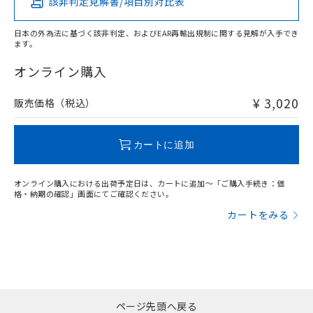
該非判定見解書/項目別対比表
X
O
O
O
日本の外為法に基づく該非判定、およびEAR再輸出規制に関する見解が入手でき
ます。
"対応済み"や非含有の記載がされた商品であっても、流通
在庫等で未対応品が混在する可能性があります。
オンライン購入
非含有品が必要な際は、弊社営業部門もしくは販売店へお
問い合わせください。
¥ 3,020
販売価格（税込）
この製品のRoHS/REACH対応状況ページへ
カートに追加
オンライン購入における出荷予定日は、カートに追加～「ご購入手続き：価
格・納期の確認」画面にてご確認ください。
カートをみる
ページ先頭へ戻る