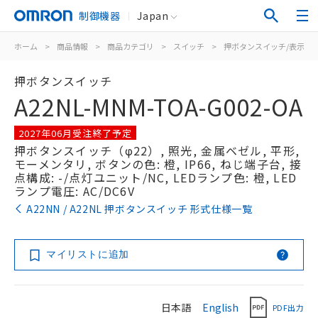
制御機器
Japan
ホーム
>
商品情報
>
商品カテゴリ
>
スイッチ
>
押ボタンスイッチ/表示灯
押ボタンスイッチ
A22NL-MNM-TOA-G002-OA
2027年06月受注終了予定
押ボタンスイッチ（φ22）, 照光, 金属ベゼル, 平形,
モーメンタリ, ボタンの色: 橙, IP66, ねじ端子台, 接
点構成: -/点灯ユニット/NC, LEDランプ色: 橙, LED
ランプ電圧: AC/DC6V
A22NN / A22NL 押ボタンスイッチ 形式仕様一覧
マイリストに追加
日本語
English
PDF出力