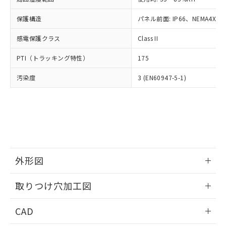
お客様が当ウェブサイト上で当社にご
※3 非含有証明書ダウンロード
登録された部品リストについて、当社
保護構造
パネル前面: IP66、NEMA4X, N
および当社の共同利用者が、当社の製
下記の非含有証明書をダウンロードするこ
品・サービスに関するお客様との取
感電保護クラス
Class II
とができます。
合意する
キャンセル
引・商談に必要な範囲で利用すること
をご了承ください。
PTI（トラッキング特性）
175
EU RoHS指令（10物質）の非含有証明書
※当社の共同利用者とは、
"個人情報
51物質の非含有証明書（当社基準）
の共同利用に関して"
の「1.共同利
汚染度
3 (EN60947-5-1)
※本証明書は発行日時点で非含有を証明す
用者の範囲」に記載されている法人を
るもので、過去に遡って非含有を証明する
指します。
ものではありません。
また、RoHS指令のフタル酸エステル類４
物質の対応では、対応完了までの期間は出
荷製品に未対応品が混在することから備考
欄に対応日を記載しておりました。
既に当社にて対応品への在庫切替を完了
外形図
していることから、特段のことがない限
情報更新：2026/05/21
り、2022年1月12日より割愛しておりま
取りつけ穴加工図
す。
情報更新：2026/05/21
CAD