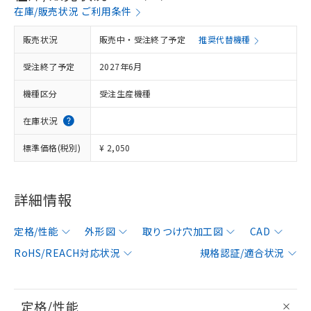
在庫/販売状況 ご利用条件
販売状況
販売中・受注終了予定
推奨代替機種
受注終了予定
2027年6月
機種区分
受注生産機種
在庫状況
標準価格(税別)
¥ 2,050
詳細情報
定格/性能
外形図
取りつけ穴加工図
CAD
RoHS/REACH対応状況
規格認証/適合状況
定格/性能