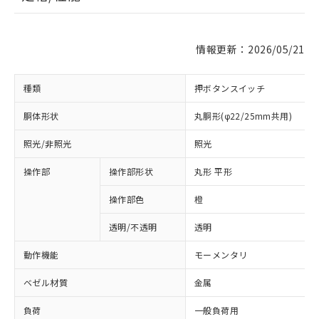
情報更新：2026/05/21
種類
押ボタンスイッチ
胴体形状
丸胴形(φ22/25mm共用)
照光/非照光
照光
操作部
操作部形状
丸形 平形
操作部色
橙
透明/不透明
透明
動作機能
モーメンタリ
ベゼル材質
金属
負荷
一般負荷用