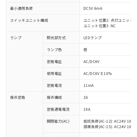
最小適用負荷
DC5V 6mA
スイッチユニット構成
ユニット位置2: 点灯ユニット
ユニット位置3: NC
※1 対応状況
ランプ
照光部方式
LEDランプ
対応済み：EU RoHS指令（10物質）の
非含有に対応した製品が提供可能な商品で
ランプ色
橙
す。
対応予定：EU RoHS指令（10物質）の非含
定格電圧
AC/DC6V
ご利用条件
有に対応した製品に切り替える予定のある
使用電圧
AC/DC6V±10%
商品です。
対応予定なし：EU RoHS指令（10物質）の
以下の条件をお読みいただき、同意のうえ
定格電流
11mA
非含有に非対応の商品で、対応品を出す予
ご利用ください。
定はありません。
接点定格
接点構成
1b
調査・確認中：EU RoHS指令（10物質）の
本サービスは、当社制御機器事業取扱
※1 中国RoHS○×表
非含有の対応状況を調査中または確認中の
商品の当社在庫状況および標準価格
定格通電電流
10A
商品です。
(税抜)を提供させていただくもので
「○」：最大均質材料含有率が中国RoHSの
非該当品：ライセンス料など無形物で、有
開閉能力(AC)
抵抗負荷(AC-12): AC24V 10A/A
す。
基準値以下であることを示します。
害物質有無と関係のない商品です。
誘導負荷(AC-15): AC24V 10A/AC
当社制御機器事業取扱商品の中には、
「×」：最大均質材料含有率が中国RoHSの
仕入先様の事情により、非含有部品として
本サービスの対象外となる商品もある