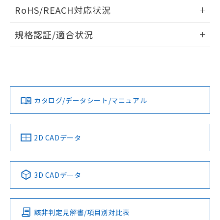
ログイン/会員登録いただくと、CADデータをダウンロー
RoHS/REACH対応状況
ドすることができます。
情報更新：2026/7/29
規格認証/適合状況
ログイン/会員登録
EU RoHS
注意事項・凡例
UL認証
CSA認証
CEマーキング
Yes
Yes
Yes
対応状況
対応予定月
※1
※2
ダウンロードデータをご利用いただく前に、以下を必ずお読
みください。
カタログ/データシート/マニュアル
対応済み
ソフトウェアの使用条件
LR型式承認
DNV型式承認
BV型式承認
KR型式承
（イギリス
（ノルウェー
（フランス
（韓国
船舶規格）
船舶規格）
船舶規格）
船舶規格
中国 RoHS
注意事項・凡例
2D CADデータ
No
No
No
No
中国 RoHS表
※1 ※2
3D CADデータ
この製品の規格認証/適合状況ページへ
Pb
Hg
Cd
Cr(VI)
その他の認証はこちらのページからご検索ください
該非判定見解書/項目別対比表
X
O
O
O