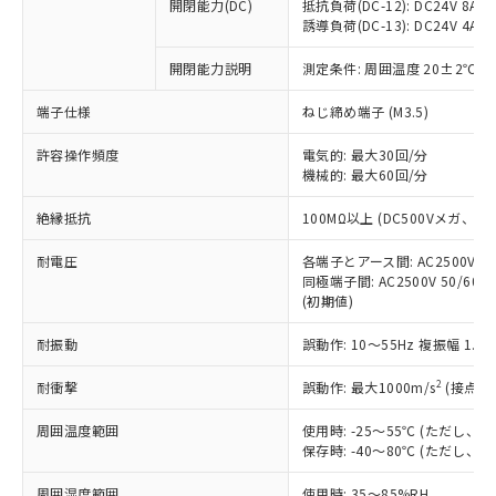
基準値を超えていることを示します。
いたものが、含有品と判明した場合などや
開閉能力(DC)
抵抗負荷(DC-12): DC24V 8A/DC
当社は、これら貴社製品のうち、外国
ことをご了承ください。
「－」：未確認です。当社販売部門へお問
誘導負荷(DC-13): DC24V 4A/DC
むを得ず変更することがあります。
為替および外国貿易法に定める商品
在庫状況および標準価格照会結果は、
い合わせください。
（以下｢規制貨物等」という）を輸出
記載している更新日時点での社内デー
開閉能力説明
測定条件: 周囲温度 20±2℃、
*EU RoHS指令（10物質）：
または国外への提供する場合は、日本
記
タに基づき作成されるものであり、閲
説明
鉛(Pb) 1000ppm以下、 水銀(Hg) 1000ppm以下、 カド
*中国RoHS10物質の基準値 (GB/T26572)：
国政府の輸出許可(または役務取引許
号
覧された時点での実際の在庫および標
ミウム(Cd) 100ppm以下、
Pb(鉛) :1000ppm、 Hg(水銀) : 1000ppm、 Cd(カドミウ
端子仕様
ねじ締め端子 (M3.5)
可)を取得するなどの必要な手続きを
六価クロム(Cr(Ⅵ)) 1000ppm以下、ポリ臭化ビフェニル
ム) : 100ppm、
準価格とは異なる場合があることをご
類(PBB) 1000ppm以下、ポリ臭化ジフェニルエーテル類
Cr(Ⅵ)(六価クロム) : 1000ppm、 PBBs(ポリ臭化ビフェ
とります。
了承ください。
許容操作頻度
電気的: 最大30回/分
(PBDE) 1000ppm以下、フタル酸ビス(2-エチルヘキシ
○
一定数以上の在庫あり
ニル類) : 1000ppm、 PBDEs(ポリ臭化ジフェニルエーテ
当社は規制貨物を破棄する場合は、完
ル) (DEHP)(別名：DOP) 1000ppm以下、フタル酸ブチ
機械的: 最大60回/分
正式な納期状況および標準価格はお客
ル類) : 1000ppm、
ルベンジル（BBP） 1000ppm以下、フタル酸ジブチル
全に破砕するなど、違法に輸出されな
DBP(フタル酸ジブチル) : 1000ppm、 DIBP(フタル酸ジ
様のお取引先、またはお客様担当のオ
（DBP） 1000ppm以下、フタル酸ジイソブチル
イソブチル) : 1000ppm、 BBP(フタル酸ブチルベンジ
△
一定数には満たないが在庫あり
いよう必要な手段を講じます。
絶縁抵抗
100MΩ以上 (DC500Vメガ、
ムロン制御機器販売店・当社販売員に
(DIBP) 1000ppm以下
ル) : 1000ppm、
当社は貴社製品を、核兵器、ミサイ
但し、RoHS指令で産業用監視および制御機器に対する
DEHP(フタル酸ビス(2-エチルヘキシル)) : 1000ppm
ご相談ください。
適用除外項目は除く。
耐電圧
各端子とアース間: AC2500V 50/
ル、化学兵器、生物兵器またはその他
－
在庫なし(最新の在庫状況につ
オムロン制御機器販売店や当社販売拠
フタル酸エステル類の４物質については閾値を超える意
同極端子間: AC2500V 50/60
武器並びにこれらの製造装置等に一切
いては、お客様のお取引先、ま
図的な使用がないことを確認しています。
点は「
販売ネットワーク
」をご確認
(初期値)
※2 環境保護使用期限
使用いたしません。
たはお客様担当のオムロン制御
ください。
当社は、貴社製品を第三者に販売する
機器販売店・当社販売員にご確
在庫状況および標準価格結果を当社の
耐振動
誤動作: 10～55Hz 複振幅 1.
※2 対応予定月
「ｅ」：有害物質（10物質）のすべてが基
場合は、上記1、2および3の内容を当
認ください)
事前の承諾なく第三者に漏洩または開
準値以下であることを示します。
該第三者に通知します。また当社は、
示しないようお願いします。
2
耐衝撃
誤動作: 最大1000m/s
(接点開
部品在庫の切り替え状況などにより、予定
「10」：通常の使用状況下において有害物
販売先および販売に係わる関係者が違
マイパーツ機能（部品リスト作成サー
空
受注生産機種、また在庫状況の
月が前後することがあります。
質が外部に漏えいし、環境に深刻な影響を
法に輸出するおそれがある場合は、取
周囲温度範囲
使用時: -25～55℃ (ただし
ビス）をご利用いただくには、I-Web
白
情報を公開していない機種
及ぼさない年数を意味します。
り引きをいたしません。
保存時: -40～80℃ (ただし
メンバーズにご登録されている必要が
「－」：未確認です。当社販売部門へお問
あります。
い合わせください。
周囲湿度範囲
使用時: 35～85%RH