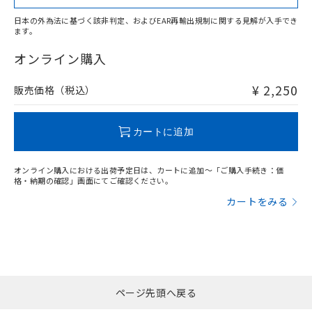
日本の外為法に基づく該非判定、およびEAR再輸出規制に関する見解が入手でき
ます。
"対応済み"や非含有の記載がされた商品であっても、流通
在庫等で未対応品が混在する可能性があります。
オンライン購入
非含有品が必要な際は、弊社営業部門もしくは販売店へお
問い合わせください。
¥ 2,250
販売価格（税込）
この製品のRoHS/REACH対応状況ページへ
カートに追加
オンライン購入における出荷予定日は、カートに追加～「ご購入手続き：価
格・納期の確認」画面にてご確認ください。
カートをみる
ページ先頭へ戻る