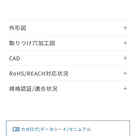
り、2022年1月12日より割愛しておりま
す。
外形図
情報更新：2026/05/21
取りつけ穴加工図
情報更新：2026/05/21
CAD
ログイン/会員登録いただくと、CADデータをダウンロー
RoHS/REACH対応状況
ドすることができます。
情報更新：2026/7/29
規格認証/適合状況
ログイン/会員登録
EU RoHS
注意事項・凡例
A22NL-MNM-TAA-P102-AAについての規格認証/適合状況に
ついては、「カスタマーサポートセンタ お客様相談室」また
は貴社担当オムロン営業員または販売店にお問い合わせくだ
対応状況
対応予定月
※1
※2
さい。
ダウンロードデータをご利用いただく前に、以下を必ずお読
みください。
カタログ/データシート/マニュアル
対応済み
ソフトウェアの使用条件
お問い合わせ