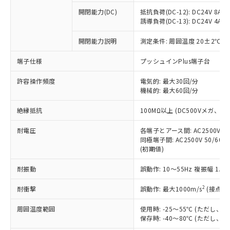
※1 中国RoHS○×表
非含有の対応状況を調査中または確認中の
商品の当社在庫状況および標準価格
開閉能力(DC)
抵抗負荷(DC-12): DC24V 8A/DC
商品です。
(税抜)を提供させていただくもので
誘導負荷(DC-13): DC24V 4A/DC
「○」：最大均質材料含有率が中国RoHSの
非該当品：ライセンス料など無形物で、有
す。
基準値以下であることを示します。
害物質有無と関係のない商品です。
開閉能力説明
測定条件: 周囲温度 20±2℃、
当社制御機器事業取扱商品の中には、
「×」：最大均質材料含有率が中国RoHSの
仕入先様の事情により、非含有部品として
本サービスの対象外となる商品もある
基準値を超えていることを示します。
いたものが、含有品と判明した場合などや
当社は、これら貴社製品のうち、外国
端子仕様
プッシュインPlus端子台
ことをご了承ください。
「－」：未確認です。当社販売部門へお問
むを得ず変更することがあります。
為替および外国貿易法に定める商品
在庫状況および標準価格照会結果は、
い合わせください。
許容操作頻度
電気的: 最大30回/分
（以下｢規制貨物等」という）を輸出
記載している更新日時点での社内デー
機械的: 最大60回/分
*EU RoHS指令（10物質）：
または国外への提供する場合は、日本
記
タに基づき作成されるものであり、閲
説明
鉛(Pb) 1000ppm以下、 水銀(Hg) 1000ppm以下、 カド
*中国RoHS10物質の基準値 (GB/T26572)：
国政府の輸出許可(または役務取引許
号
覧された時点での実際の在庫および標
ミウム(Cd) 100ppm以下、
Pb(鉛) :1000ppm、 Hg(水銀) : 1000ppm、 Cd(カドミウ
絶縁抵抗
100MΩ以上 (DC500Vメガ、
可)を取得するなどの必要な手続きを
六価クロム(Cr(Ⅵ)) 1000ppm以下、ポリ臭化ビフェニル
ム) : 100ppm、
準価格とは異なる場合があることをご
類(PBB) 1000ppm以下、ポリ臭化ジフェニルエーテル類
Cr(Ⅵ)(六価クロム) : 1000ppm、 PBBs(ポリ臭化ビフェ
とります。
了承ください。
(PBDE) 1000ppm以下、フタル酸ビス(2-エチルヘキシ
耐電圧
各端子とアース間: AC2500V 50/
○
一定数以上の在庫あり
ニル類) : 1000ppm、 PBDEs(ポリ臭化ジフェニルエーテ
当社は規制貨物を破棄する場合は、完
ル) (DEHP)(別名：DOP) 1000ppm以下、フタル酸ブチ
正式な納期状況および標準価格はお客
ル類) : 1000ppm、
同極端子間: AC2500V 50/60
ルベンジル（BBP） 1000ppm以下、フタル酸ジブチル
全に破砕するなど、違法に輸出されな
DBP(フタル酸ジブチル) : 1000ppm、 DIBP(フタル酸ジ
(初期値)
様のお取引先、またはお客様担当のオ
（DBP） 1000ppm以下、フタル酸ジイソブチル
イソブチル) : 1000ppm、 BBP(フタル酸ブチルベンジ
△
一定数には満たないが在庫あり
いよう必要な手段を講じます。
ムロン制御機器販売店・当社販売員に
(DIBP) 1000ppm以下
ル) : 1000ppm、
当社は貴社製品を、核兵器、ミサイ
但し、RoHS指令で産業用監視および制御機器に対する
耐振動
誤動作: 10～55Hz 複振幅 1.
DEHP(フタル酸ビス(2-エチルヘキシル)) : 1000ppm
ご相談ください。
適用除外項目は除く。
ル、化学兵器、生物兵器またはその他
－
在庫なし(最新の在庫状況につ
オムロン制御機器販売店や当社販売拠
フタル酸エステル類の４物質については閾値を超える意
2
耐衝撃
誤動作: 最大1000m/s
(接点開
武器並びにこれらの製造装置等に一切
いては、お客様のお取引先、ま
図的な使用がないことを確認しています。
点は「
販売ネットワーク
」をご確認
※2 環境保護使用期限
使用いたしません。
たはお客様担当のオムロン制御
ください。
周囲温度範囲
使用時: -25～55℃ (ただし
当社は、貴社製品を第三者に販売する
機器販売店・当社販売員にご確
在庫状況および標準価格結果を当社の
保存時: -40～80℃ (ただし
※2 対応予定月
「ｅ」：有害物質（10物質）のすべてが基
場合は、上記1、2および3の内容を当
認ください)
事前の承諾なく第三者に漏洩または開