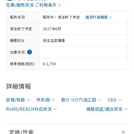
在庫/販売状況 ご利用条件
販売状況
販売中・受注終了予定
推奨代替機種
受注終了予定
2027年6月
機種区分
受注生産機種
在庫状況
標準価格(税別)
¥ 2,750
詳細情報
定格/性能
外形図
取りつけ穴加工図
CAD
RoHS/REACH対応状況
規格認証/適合状況
定格/性能