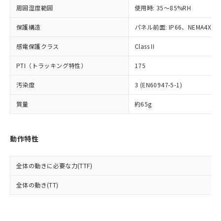
準値以下であることを示します。
該第三者に通知します。また当社は、
示しないようお願いします。
周囲湿度範囲
使用時: 35～85%RH
部品在庫の切り替え状況などにより、予定
「10」：通常の使用状況下において有害物
販売先および販売に係わる関係者が違
マイパーツ機能（部品リスト作成サー
空
受注生産機種、また在庫状況の
月が前後することがあります。
質が外部に漏えいし、環境に深刻な影響を
法に輸出するおそれがある場合は、取
ビス）をご利用いただくには、I-Web
保護構造
パネル前面: IP66、NEMA4X, N
白
情報を公開していない機種
及ぼさない年数を意味します。
り引きをいたしません。
メンバーズにご登録されている必要が
「－」：未確認です。当社販売部門へお問
感電保護クラス
Class II
あります。
い合わせください。
お客様が当ウェブサイト上で当社にご
※3 非含有証明書ダウンロード
PTI（トラッキング特性）
175
登録された部品リストについて、当社
および当社の共同利用者が、当社の製
下記の非含有証明書をダウンロードするこ
汚染度
3 (EN60947-5-1)
品・サービスに関するお客様との取
とができます。
合意する
キャンセル
引・商談に必要な範囲で利用すること
質量
約65g
をご了承ください。
EU RoHS指令（10物質）の非含有証明書
※当社の共同利用者とは、
"個人情報
51物質の非含有証明書（当社基準）
の共同利用に関して"
の「1.共同利
※本証明書は発行日時点で非含有を証明す
動作特性
用者の範囲」に記載されている法人を
るもので、過去に遡って非含有を証明する
指します。
ものではありません。
全体の動きに必要な力(TTF)
また、RoHS指令のフタル酸エステル類４
物質の対応では、対応完了までの期間は出
全体の動き(TT)
荷製品に未対応品が混在することから備考
欄に対応日を記載しておりました。
既に当社にて対応品への在庫切替を完了
していることから、特段のことがない限