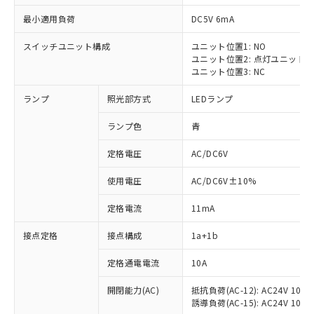
最小適用負荷
DC5V 6mA
スイッチユニット構成
ユニット位置1: NO
ユニット位置2: 点灯ユニット
ユニット位置3: NC
ランプ
照光部方式
LEDランプ
ランプ色
青
※1 対応状況
定格電圧
AC/DC6V
対応済み：EU RoHS指令（10物質）の
使用電圧
AC/DC6V±10%
非含有に対応した製品が提供可能な商品で
す。
定格電流
11mA
対応予定：EU RoHS指令（10物質）の非含
ご利用条件
有に対応した製品に切り替える予定のある
接点定格
接点構成
1a+1b
商品です。
対応予定なし：EU RoHS指令（10物質）の
定格通電電流
10A
以下の条件をお読みいただき、同意のうえ
非含有に非対応の商品で、対応品を出す予
ご利用ください。
定はありません。
開閉能力(AC)
抵抗負荷(AC-12): AC24V 10A/A
誘導負荷(AC-15): AC24V 10A/AC
調査・確認中：EU RoHS指令（10物質）の
本サービスは、当社制御機器事業取扱