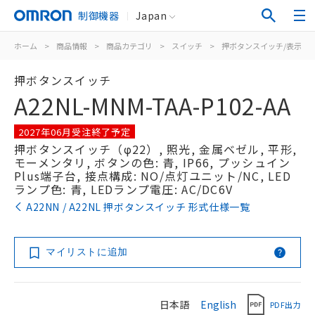
制御機器
Japan
ホーム
>
商品情報
>
商品カテゴリ
>
スイッチ
>
押ボタンスイッチ/表示灯
押ボタンスイッチ
A22NL-MNM-TAA-P102-AA
2027年06月受注終了予定
押ボタンスイッチ（φ22）, 照光, 金属ベゼル, 平形,
モーメンタリ, ボタンの色: 青, IP66, プッシュイン
Plus端子台, 接点構成: NO/点灯ユニット/NC, LED
ランプ色: 青, LEDランプ電圧: AC/DC6V
A22NN / A22NL 押ボタンスイッチ 形式仕様一覧
マイリストに追加
日本語
English
PDF出力