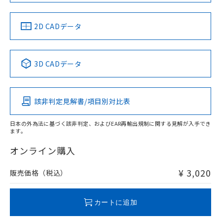
中国 RoHS
注意事項・凡例
2D CADデータ
中国 RoHS表
※1 ※2
3D CADデータ
Pb
Hg
Cd
Cr(VI)
該非判定見解書/項目別対比表
X
O
O
O
日本の外為法に基づく該非判定、およびEAR再輸出規制に関する見解が入手でき
ます。
"対応済み"や非含有の記載がされた商品であっても、流通
在庫等で未対応品が混在する可能性があります。
オンライン購入
非含有品が必要な際は、弊社営業部門もしくは販売店へお
問い合わせください。
¥ 3,020
販売価格（税込）
この製品のRoHS/REACH対応状況ページへ
カートに追加