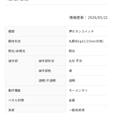
情報更新：2026/05/21
種類
押ボタンスイッチ
胴体形状
丸胴形(φ22/25mm共用)
照光/非照光
照光
操作部
操作部形状
丸形 平形
操作部色
青
透明/不透明
透明
動作機能
モーメンタリ
ベゼル材質
金属
負荷
一般負荷用