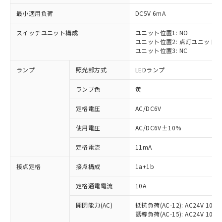
最小適用負荷
DC5V 6mA
スイッチユニット構成
ユニット位置1: NO
ユニット位置2: 点灯ユニット
ユニット位置3: NC
ランプ
照光部方式
LEDランプ
ランプ色
黄
※1 対応状況
定格電圧
AC/DC6V
対応済み：EU RoHS指令（10物質）の
使用電圧
AC/DC6V±10%
非含有に対応した製品が提供可能な商品で
す。
定格電流
11mA
対応予定：EU RoHS指令（10物質）の非含
ご利用条件
有に対応した製品に切り替える予定のある
接点定格
接点構成
1a+1b
商品です。
対応予定なし：EU RoHS指令（10物質）の
定格通電電流
10A
以下の条件をお読みいただき、同意のうえ
非含有に非対応の商品で、対応品を出す予
ご利用ください。
定はありません。
開閉能力(AC)
抵抗負荷(AC-12): AC24V 10A/A
誘導負荷(AC-15): AC24V 10A/AC
調査・確認中：EU RoHS指令（10物質）の
本サービスは、当社制御機器事業取扱