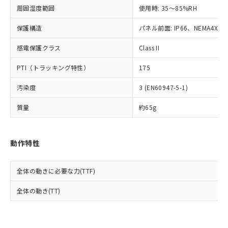
準値以下であることを示します。
該第三者に通知します。また当社は、
示しないようお願いします。
周囲湿度範囲
使用時: 35～85%RH
部品在庫の切り替え状況などにより、予定
「10」：通常の使用状況下において有害物
販売先および販売に係わる関係者が違
マイパーツ機能（部品リスト作成サー
空
受注生産機種、また在庫状況の
月が前後することがあります。
質が外部に漏えいし、環境に深刻な影響を
法に輸出するおそれがある場合は、取
ビス）をご利用いただくには、I-Web
保護構造
パネル前面: IP66、NEMA4X, N
白
情報を公開していない機種
及ぼさない年数を意味します。
り引きをいたしません。
メンバーズにご登録されている必要が
「－」：未確認です。当社販売部門へお問
感電保護クラス
Class II
あります。
い合わせください。
お客様が当ウェブサイト上で当社にご
※3 非含有証明書ダウンロード
PTI（トラッキング特性）
175
登録された部品リストについて、当社
および当社の共同利用者が、当社の製
下記の非含有証明書をダウンロードするこ
汚染度
3 (EN60947-5-1)
品・サービスに関するお客様との取
とができます。
合意する
キャンセル
引・商談に必要な範囲で利用すること
質量
約65g
をご了承ください。
EU RoHS指令（10物質）の非含有証明書
※当社の共同利用者とは、
"個人情報
51物質の非含有証明書（当社基準）
の共同利用に関して"
の「1.共同利
※本証明書は発行日時点で非含有を証明す
動作特性
用者の範囲」に記載されている法人を
るもので、過去に遡って非含有を証明する
指します。
ものではありません。
全体の動きに必要な力(TTF)
また、RoHS指令のフタル酸エステル類４
物質の対応では、対応完了までの期間は出
全体の動き(TT)
荷製品に未対応品が混在することから備考
欄に対応日を記載しておりました。
既に当社にて対応品への在庫切替を完了
していることから、特段のことがない限