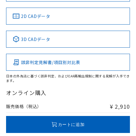
LR型式承認
DNV型式承認
BV型式承認
KR型式承
（イギリス
（ノルウェー
（フランス
（韓国
船舶規格）
船舶規格）
船舶規格）
船舶規格
中国 RoHS
注意事項・凡例
2D CADデータ
No
No
No
No
中国 RoHS表
※1 ※2
3D CADデータ
この製品の規格認証/適合状況ページへ
Pb
Hg
Cd
Cr(VI)
その他の認証はこちらのページからご検索ください
該非判定見解書/項目別対比表
X
O
O
O
日本の外為法に基づく該非判定、およびEAR再輸出規制に関する見解が入手でき
ます。
"対応済み"や非含有の記載がされた商品であっても、流通
在庫等で未対応品が混在する可能性があります。
オンライン購入
非含有品が必要な際は、弊社営業部門もしくは販売店へお
問い合わせください。
¥ 2,910
販売価格（税込）
この製品のRoHS/REACH対応状況ページへ
カートに追加