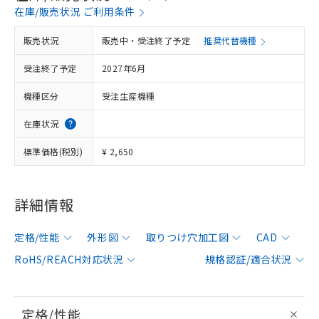
在庫/販売状況 ご利用条件
販売状況
販売中・受注終了予定
推奨代替機種
受注終了予定
2027年6月
機種区分
受注生産機種
在庫状況
標準価格(税別)
¥ 2,650
詳細情報
定格/性能
外形図
取りつけ穴加工図
CAD
RoHS/REACH対応状況
規格認証/適合状況
定格/性能