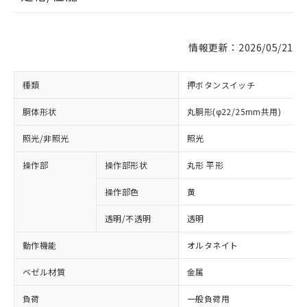
情報更新：2026/05/21
種類
押ボタンスイッチ
胴体形状
丸胴形(φ22/25mm共用)
照光/非照光
照光
操作部
操作部形状
丸形 平形
操作部色
黄
透明/不透明
透明
動作機能
オルタネイト
ベゼル材質
金属
負荷
一般負荷用