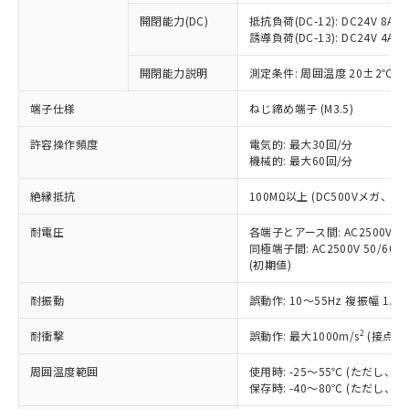
※1 中国RoHS○×表
非含有の対応状況を調査中または確認中の
商品の当社在庫状況および標準価格
開閉能力(DC)
抵抗負荷(DC-12): DC24V 8A/DC
商品です。
(税抜)を提供させていただくもので
誘導負荷(DC-13): DC24V 4A/DC
「○」：最大均質材料含有率が中国RoHSの
非該当品：ライセンス料など無形物で、有
す。
基準値以下であることを示します。
害物質有無と関係のない商品です。
開閉能力説明
測定条件: 周囲温度 20±2℃、
当社制御機器事業取扱商品の中には、
「×」：最大均質材料含有率が中国RoHSの
仕入先様の事情により、非含有部品として
本サービスの対象外となる商品もある
基準値を超えていることを示します。
いたものが、含有品と判明した場合などや
当社は、これら貴社製品のうち、外国
端子仕様
ねじ締め端子 (M3.5)
ことをご了承ください。
「－」：未確認です。当社販売部門へお問
むを得ず変更することがあります。
為替および外国貿易法に定める商品
在庫状況および標準価格照会結果は、
い合わせください。
許容操作頻度
電気的: 最大30回/分
（以下｢規制貨物等」という）を輸出
記載している更新日時点での社内デー
機械的: 最大60回/分
*EU RoHS指令（10物質）：
または国外への提供する場合は、日本
記
タに基づき作成されるものであり、閲
説明
鉛(Pb) 1000ppm以下、 水銀(Hg) 1000ppm以下、 カド
*中国RoHS10物質の基準値 (GB/T26572)：
国政府の輸出許可(または役務取引許
号
覧された時点での実際の在庫および標
ミウム(Cd) 100ppm以下、
Pb(鉛) :1000ppm、 Hg(水銀) : 1000ppm、 Cd(カドミウ
絶縁抵抗
100MΩ以上 (DC500Vメガ、
可)を取得するなどの必要な手続きを
六価クロム(Cr(Ⅵ)) 1000ppm以下、ポリ臭化ビフェニル
ム) : 100ppm、
準価格とは異なる場合があることをご
類(PBB) 1000ppm以下、ポリ臭化ジフェニルエーテル類
Cr(Ⅵ)(六価クロム) : 1000ppm、 PBBs(ポリ臭化ビフェ
とります。
了承ください。
(PBDE) 1000ppm以下、フタル酸ビス(2-エチルヘキシ
耐電圧
各端子とアース間: AC2500V 50/
○
一定数以上の在庫あり
ニル類) : 1000ppm、 PBDEs(ポリ臭化ジフェニルエーテ
当社は規制貨物を破棄する場合は、完
ル) (DEHP)(別名：DOP) 1000ppm以下、フタル酸ブチ
正式な納期状況および標準価格はお客
ル類) : 1000ppm、
同極端子間: AC2500V 50/60
ルベンジル（BBP） 1000ppm以下、フタル酸ジブチル
全に破砕するなど、違法に輸出されな
DBP(フタル酸ジブチル) : 1000ppm、 DIBP(フタル酸ジ
(初期値)
様のお取引先、またはお客様担当のオ
（DBP） 1000ppm以下、フタル酸ジイソブチル
イソブチル) : 1000ppm、 BBP(フタル酸ブチルベンジ
△
一定数には満たないが在庫あり
いよう必要な手段を講じます。
ムロン制御機器販売店・当社販売員に
(DIBP) 1000ppm以下
ル) : 1000ppm、
当社は貴社製品を、核兵器、ミサイ
但し、RoHS指令で産業用監視および制御機器に対する
耐振動
誤動作: 10～55Hz 複振幅 1.
DEHP(フタル酸ビス(2-エチルヘキシル)) : 1000ppm
ご相談ください。
適用除外項目は除く。
ル、化学兵器、生物兵器またはその他
－
在庫なし(最新の在庫状況につ
オムロン制御機器販売店や当社販売拠
フタル酸エステル類の４物質については閾値を超える意
2
耐衝撃
誤動作: 最大1000m/s
(接点開
武器並びにこれらの製造装置等に一切
いては、お客様のお取引先、ま
図的な使用がないことを確認しています。
点は「
販売ネットワーク
」をご確認
※2 環境保護使用期限
使用いたしません。
たはお客様担当のオムロン制御
ください。
周囲温度範囲
使用時: -25～55℃ (ただし
当社は、貴社製品を第三者に販売する
機器販売店・当社販売員にご確
在庫状況および標準価格結果を当社の
保存時: -40～80℃ (ただし
※2 対応予定月
「ｅ」：有害物質（10物質）のすべてが基
場合は、上記1、2および3の内容を当
認ください)
事前の承諾なく第三者に漏洩または開