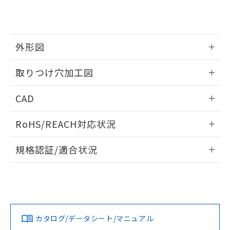
り、2022年1月12日より割愛しておりま
す。
外形図
情報更新：2026/05/21
取りつけ穴加工図
情報更新：2026/05/21
CAD
ログイン/会員登録いただくと、CADデータをダウンロー
RoHS/REACH対応状況
ドすることができます。
情報更新：2026/7/29
規格認証/適合状況
ログイン/会員登録
EU RoHS
注意事項・凡例
UL認証
CSA認証
CEマーキング
Yes
Yes
Yes
対応状況
対応予定月
※1
※2
ダウンロードデータをご利用いただく前に、以下を必ずお読
みください。
カタログ/データシート/マニュアル
対応済み
ソフトウェアの使用条件