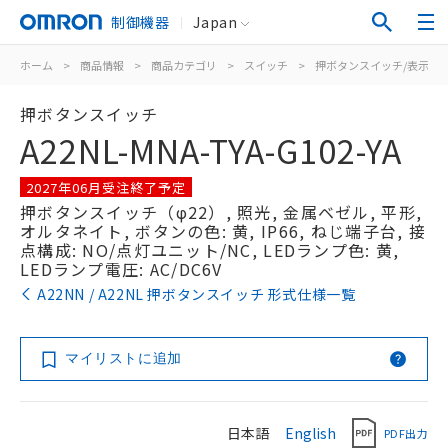
制御機器
Japan
ホーム
>
商品情報
>
商品カテゴリ
>
スイッチ
>
押ボタンスイッチ/表示灯
押ボタンスイッチ
A22NL-MNA-TYA-G102-YA
2027年06月受注終了予定
押ボタンスイッチ（φ22）, 照光, 金属ベゼル, 平形,
オルタネイト, ボタンの色: 黄, IP66, ねじ端子台, 接
点構成: NO/点灯ユニット/NC, LEDランプ色: 黄,
LEDランプ電圧: AC/DC6V
A22NN / A22NL 押ボタンスイッチ 形式仕様一覧
マイリストに追加
日本語
English
PDF出力