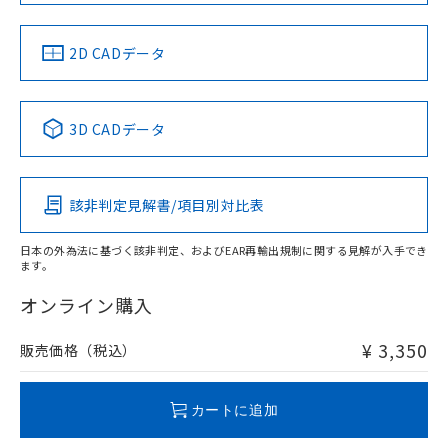
中国 RoHS
注意事項・凡例
2D CADデータ
中国 RoHS表
※1 ※2
3D CADデータ
Pb
Hg
Cd
Cr(VI)
該非判定見解書/項目別対比表
X
O
O
O
日本の外為法に基づく該非判定、およびEAR再輸出規制に関する見解が入手でき
ます。
"対応済み"や非含有の記載がされた商品であっても、流通
在庫等で未対応品が混在する可能性があります。
オンライン購入
非含有品が必要な際は、弊社営業部門もしくは販売店へお
問い合わせください。
¥ 3,350
販売価格（税込）
この製品のRoHS/REACH対応状況ページへ
カートに追加