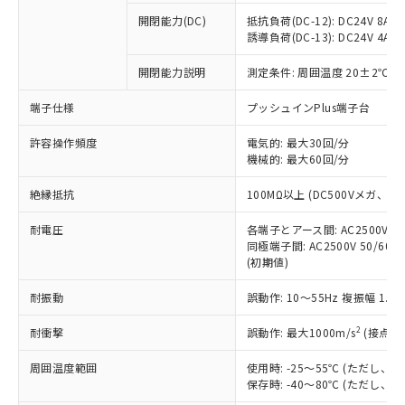
※1 中国RoHS○×表
非含有の対応状況を調査中または確認中の
商品の当社在庫状況および標準価格
開閉能力(DC)
抵抗負荷(DC-12): DC24V 8A/DC
商品です。
(税抜)を提供させていただくもので
誘導負荷(DC-13): DC24V 4A/DC
「○」：最大均質材料含有率が中国RoHSの
非該当品：ライセンス料など無形物で、有
す。
基準値以下であることを示します。
害物質有無と関係のない商品です。
開閉能力説明
測定条件: 周囲温度 20±2℃、
当社制御機器事業取扱商品の中には、
「×」：最大均質材料含有率が中国RoHSの
仕入先様の事情により、非含有部品として
本サービスの対象外となる商品もある
基準値を超えていることを示します。
いたものが、含有品と判明した場合などや
当社は、これら貴社製品のうち、外国
端子仕様
プッシュインPlus端子台
ことをご了承ください。
「－」：未確認です。当社販売部門へお問
むを得ず変更することがあります。
為替および外国貿易法に定める商品
在庫状況および標準価格照会結果は、
い合わせください。
許容操作頻度
電気的: 最大30回/分
（以下｢規制貨物等」という）を輸出
記載している更新日時点での社内デー
機械的: 最大60回/分
*EU RoHS指令（10物質）：
または国外への提供する場合は、日本
記
タに基づき作成されるものであり、閲
説明
鉛(Pb) 1000ppm以下、 水銀(Hg) 1000ppm以下、 カド
*中国RoHS10物質の基準値 (GB/T26572)：
国政府の輸出許可(または役務取引許
号
覧された時点での実際の在庫および標
ミウム(Cd) 100ppm以下、
Pb(鉛) :1000ppm、 Hg(水銀) : 1000ppm、 Cd(カドミウ
絶縁抵抗
100MΩ以上 (DC500Vメガ、
可)を取得するなどの必要な手続きを
六価クロム(Cr(Ⅵ)) 1000ppm以下、ポリ臭化ビフェニル
ム) : 100ppm、
準価格とは異なる場合があることをご
類(PBB) 1000ppm以下、ポリ臭化ジフェニルエーテル類
Cr(Ⅵ)(六価クロム) : 1000ppm、 PBBs(ポリ臭化ビフェ
とります。
了承ください。
(PBDE) 1000ppm以下、フタル酸ビス(2-エチルヘキシ
耐電圧
各端子とアース間: AC2500V 50/
○
一定数以上の在庫あり
ニル類) : 1000ppm、 PBDEs(ポリ臭化ジフェニルエーテ
当社は規制貨物を破棄する場合は、完
ル) (DEHP)(別名：DOP) 1000ppm以下、フタル酸ブチ
正式な納期状況および標準価格はお客
ル類) : 1000ppm、
同極端子間: AC2500V 50/60
ルベンジル（BBP） 1000ppm以下、フタル酸ジブチル
全に破砕するなど、違法に輸出されな
DBP(フタル酸ジブチル) : 1000ppm、 DIBP(フタル酸ジ
(初期値)
様のお取引先、またはお客様担当のオ
（DBP） 1000ppm以下、フタル酸ジイソブチル
イソブチル) : 1000ppm、 BBP(フタル酸ブチルベンジ
△
一定数には満たないが在庫あり
いよう必要な手段を講じます。
ムロン制御機器販売店・当社販売員に
(DIBP) 1000ppm以下
ル) : 1000ppm、
当社は貴社製品を、核兵器、ミサイ
但し、RoHS指令で産業用監視および制御機器に対する
耐振動
誤動作: 10～55Hz 複振幅 1.
DEHP(フタル酸ビス(2-エチルヘキシル)) : 1000ppm
ご相談ください。
適用除外項目は除く。
ル、化学兵器、生物兵器またはその他
－
在庫なし(最新の在庫状況につ
オムロン制御機器販売店や当社販売拠
フタル酸エステル類の４物質については閾値を超える意
2
耐衝撃
誤動作: 最大1000m/s
(接点開
武器並びにこれらの製造装置等に一切
いては、お客様のお取引先、ま
図的な使用がないことを確認しています。
点は「
販売ネットワーク
」をご確認
※2 環境保護使用期限
使用いたしません。
たはお客様担当のオムロン制御
ください。
周囲温度範囲
使用時: -25～55℃ (ただし
当社は、貴社製品を第三者に販売する
機器販売店・当社販売員にご確
在庫状況および標準価格結果を当社の
保存時: -40～80℃ (ただし
※2 対応予定月
「ｅ」：有害物質（10物質）のすべてが基
場合は、上記1、2および3の内容を当
認ください)
事前の承諾なく第三者に漏洩または開