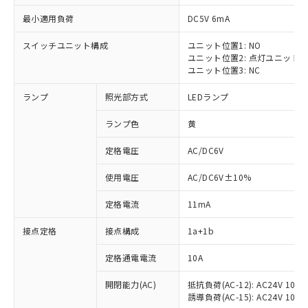
最小適用負荷
DC5V 6mA
スイッチユニット構成
ユニット位置1: NO
ユニット位置2: 点灯ユニット
ユニット位置3: NC
ランプ
照光部方式
LEDランプ
ランプ色
黄
※1 対応状況
定格電圧
AC/DC6V
対応済み：EU RoHS指令（10物質）の
使用電圧
AC/DC6V±10%
非含有に対応した製品が提供可能な商品で
す。
定格電流
11mA
対応予定：EU RoHS指令（10物質）の非含
ご利用条件
有に対応した製品に切り替える予定のある
接点定格
接点構成
1a+1b
商品です。
対応予定なし：EU RoHS指令（10物質）の
定格通電電流
10A
以下の条件をお読みいただき、同意のうえ
非含有に非対応の商品で、対応品を出す予
ご利用ください。
定はありません。
開閉能力(AC)
抵抗負荷(AC-12): AC24V 10A/A
誘導負荷(AC-15): AC24V 10A/AC
調査・確認中：EU RoHS指令（10物質）の
本サービスは、当社制御機器事業取扱