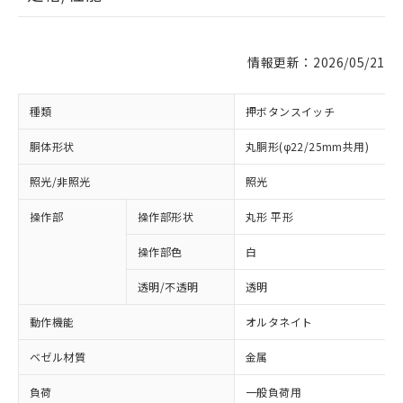
情報更新：2026/05/21
種類
押ボタンスイッチ
胴体形状
丸胴形(φ22/25mm共用)
照光/非照光
照光
操作部
操作部形状
丸形 平形
操作部色
白
透明/不透明
透明
動作機能
オルタネイト
ベゼル材質
金属
負荷
一般負荷用