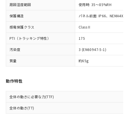
準値以下であることを示します。
該第三者に通知します。また当社は、
示しないようお願いします。
周囲湿度範囲
使用時: 35～85%RH
部品在庫の切り替え状況などにより、予定
「10」：通常の使用状況下において有害物
販売先および販売に係わる関係者が違
マイパーツ機能（部品リスト作成サー
空
受注生産機種、また在庫状況の
月が前後することがあります。
質が外部に漏えいし、環境に深刻な影響を
法に輸出するおそれがある場合は、取
ビス）をご利用いただくには、I-Web
保護構造
パネル前面: IP66、NEMA4X, N
白
情報を公開していない機種
及ぼさない年数を意味します。
り引きをいたしません。
メンバーズにご登録されている必要が
「－」：未確認です。当社販売部門へお問
感電保護クラス
Class II
あります。
い合わせください。
お客様が当ウェブサイト上で当社にご
※3 非含有証明書ダウンロード
PTI（トラッキング特性）
175
登録された部品リストについて、当社
および当社の共同利用者が、当社の製
下記の非含有証明書をダウンロードするこ
汚染度
3 (EN60947-5-1)
品・サービスに関するお客様との取
とができます。
合意する
キャンセル
引・商談に必要な範囲で利用すること
質量
約65g
をご了承ください。
EU RoHS指令（10物質）の非含有証明書
※当社の共同利用者とは、
"個人情報
51物質の非含有証明書（当社基準）
の共同利用に関して"
の「1.共同利
※本証明書は発行日時点で非含有を証明す
動作特性
用者の範囲」に記載されている法人を
るもので、過去に遡って非含有を証明する
指します。
ものではありません。
全体の動きに必要な力(TTF)
また、RoHS指令のフタル酸エステル類４
物質の対応では、対応完了までの期間は出
全体の動き(TT)
荷製品に未対応品が混在することから備考
欄に対応日を記載しておりました。
既に当社にて対応品への在庫切替を完了
していることから、特段のことがない限