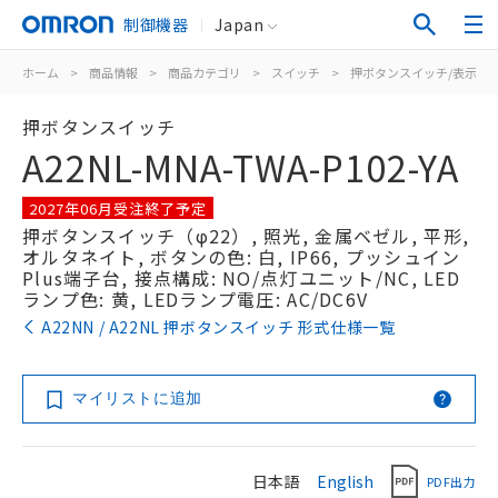
制御機器
Japan
ホーム
>
商品情報
>
商品カテゴリ
>
スイッチ
>
押ボタンスイッチ/表示灯
押ボタンスイッチ
A22NL-MNA-TWA-P102-YA
2027年06月受注終了予定
押ボタンスイッチ（φ22）, 照光, 金属ベゼル, 平形,
オルタネイト, ボタンの色: 白, IP66, プッシュイン
Plus端子台, 接点構成: NO/点灯ユニット/NC, LED
ランプ色: 黄, LEDランプ電圧: AC/DC6V
A22NN / A22NL 押ボタンスイッチ 形式仕様一覧
マイリストに追加
日本語
English
PDF出力