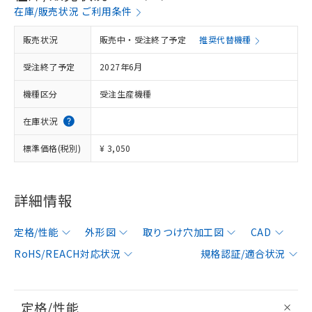
在庫/販売状況 ご利用条件
販売状況
販売中・受注終了予定
推奨代替機種
受注終了予定
2027年6月
機種区分
受注生産機種
在庫状況
標準価格(税別)
¥ 3,050
詳細情報
定格/性能
外形図
取りつけ穴加工図
CAD
RoHS/REACH対応状況
規格認証/適合状況
定格/性能