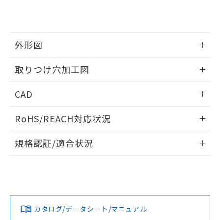
り、2022年1月12日より割愛しておりま
す。
外形図
情報更新：2026/05/21
取りつけ穴加工図
情報更新：2026/05/21
CAD
ログイン/会員登録いただくと、CADデータをダウンロー
RoHS/REACH対応状況
ドすることができます。
情報更新：2026/7/29
規格認証/適合状況
ログイン/会員登録
EU RoHS
注意事項・凡例
A22NL-MNA-TWA-P102-YAについての規格認証/適合状況に
ついては、「カスタマーサポートセンタ お客様相談室」また
は貴社担当オムロン営業員または販売店にお問い合わせくだ
対応状況
対応予定月
※1
※2
さい。
ダウンロードデータをご利用いただく前に、以下を必ずお読
みください。
カタログ/データシート/マニュアル
対応済み
ソフトウェアの使用条件
お問い合わせ