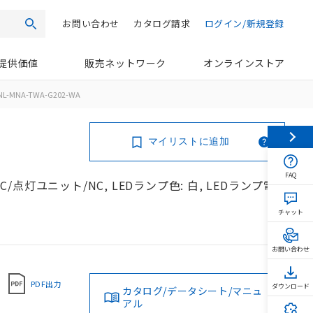
お問い合わせ
カタログ請求
ログイン/新規登録
検索
提供価値
販売ネットワーク
オンラインストア
NL-MNA-TWA-G202-WA
マイリストに追加
FAQ
C/点灯ユニット/NC, LEDランプ色: 白, LEDランプ電
チャット
お問い合わせ
PDF出力
ダウンロード
カタログ/データシート/マニュ
アル