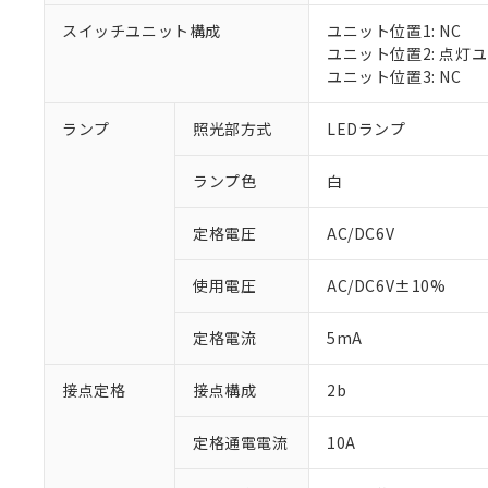
対応済み：EU
スイッチユニット構成
ユニット位置1: NC
対応予定：EU R
ユニット位置2: 点灯
対応予定なし：EU
ユニット位置3: NC
調査・確認中：EU
ご利用条件
非該当品：ライセ
※1 中国RoHS
ランプ
照光部方式
LEDランプ
仕入先様の事情に
があります。
以下の条件をお読
「○」：最大均質
ランプ色
白
「×」：最大均質
本サービスは
当社は、これ
*EU RoHS指令（10物
「－」：未確認で
鉛(Pb) 1000ppm以下、
くものです。
う）を輸出ま
定格電圧
AC/DC6V
記
説明
六価クロム(Cr(Ⅵ)) 1
当社制御機器
などの必要な
フタル酸ビス(2-エチルヘ
号
*中国RoHS10物質の基準値 
ル（DBP） 1000ppm
在庫状況およ
当社は規制貨
Pb(鉛) :1000ppm、 Hg
但し、RoHS指令で産
使用電圧
AC/DC6V±10%
のであり、閲
ます。
Cr(Ⅵ)(六価クロム) : 
フタル酸エステル類の４
○
一定数以
DBP(フタル酸ジブチル) :
い。
当社は貴社製
DEHP(フタル酸ビス(2-エ
正式な納期状
定格電流
5mA
置等に一切使
当社販売員に
※2 対応予定月
△
一定数に
当社は、貴社
オムロン制御
また当社は、
※2 環境保護使
接点定格
接点構成
2b
在庫状況およ
部品在庫の切り替
たしません。
－
在庫なし
す。
「ｅ」：有害物質
機器販売
定格通電電流
10A
マイパーツ機
「10」：通常の
ている必要が
味します。