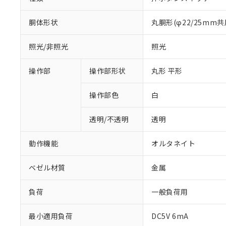
胴体形状
丸胴形(φ22/25mm共
照光/非照光
照光
操作部
操作部形状
丸形 平形
操作部色
白
透明/不透明
透明
動作機能
オルタネイト
ベゼル材質
金属
負荷
一般負荷用
※1 対応状況
最小適用負荷
DC5V 6mA