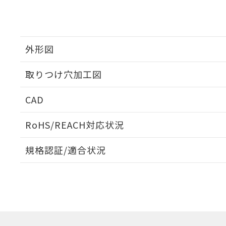
外形図
取りつけ穴加工図
CAD
ログイン/会員登録いただくと、CADデータをダウンロ
RoHS/REACH対応状況
規格認証/適合状況
EU RoHS
注意事項・凡例
UL認証
CSA認証
CEマーキング
ダウンロードデータをご利用いただく前に、以下を必ずお読
Yes
Yes
Yes
対応状況
対応予定月
※1
※2
ソフトウェアの使用条件
対応済み