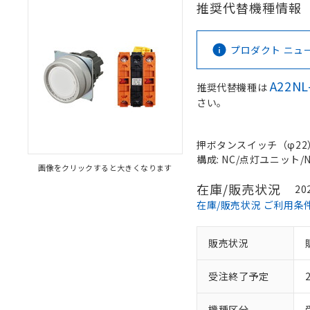
推奨代替機種情報
プロダクト ニュース 
A22NL
推奨代替機種は
さい。
押ボタンスイッチ（φ22）, 
構成: NC/点灯ユニット/NC
画像をクリックすると大きくなります
在庫/販売状況
20
在庫/販売状況 ご利用条
販売状況
受注終了予定
機種区分