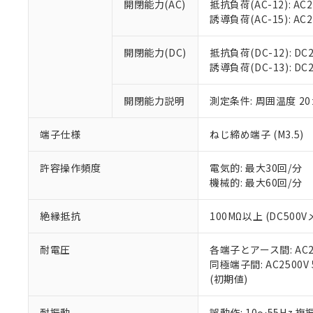
空
受注生産
開閉能力(AC)
抵抗負荷(AC-12): AC24
お客様が当ウ
※3 非含有証明
「－」：未確認で
白
誘導負荷(AC-15): AC24V
が、当社の製
さい。
下記の非含有証明
※当社の共同
開閉能力(DC)
抵抗負荷(DC-12): DC24
いる法人を指
EU RoHS指令（
誘導負荷(DC-13): DC24
51物質の非含有証
※本証明書は発行
開閉能力説明
測定条件: 周囲温度 2
また、RoHS指
混在することから
端子仕様
ねじ締め端子 (M3.5)
既に当社にて対応
り割愛しておりま
許容操作頻度
電気的: 最大30回/分
機械的: 最大60回/分
絶縁抵抗
100MΩ以上 (DC5
耐電圧
各端子とアース間: AC250
同極端子間: AC2500V
(初期値)
耐振動
誤動作: 10～55Hz 複