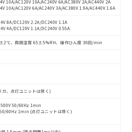
機種、また在庫状況の情報を公開していない機種
V 10A/AC120V 10A/AC240V 6A/AC380V 2A/AC440V 2A
ェブサイト上で当社にご登録された部品リストについて、当社およ
書ダウンロード
す。当社販売部門へお問い合わせください。
 10A/AC120V 6A/AC240V 3A/AC380V 1.9A/AC440V 1.6A
品・サービスに関するお客様との取引・商談に必要な範囲で利用す
合意する
キャンセル
書をダウンロードすることができます。
利用者とは、
"個人情報の共同利用に関して"
の「1.共同利用者の
V 8A/DC120V 2.2A/DC240V 1.1A
します。
10物質）の非含有証明書
V 4A/DC120V 1.1A/DC240V 0.55A
明書（当社基準）
日時点で非含有を証明するもので、過去に遡って非含有を証明するも
0±2℃、周囲湿度 65±5%RH、操作ひん度 30回/min
令のフタル酸エステル類４物質の対応では、対応完了までの期間は出
備考欄に対応日を記載しておりました。
品への在庫切替を完了していることから、特段のことがない限り、20
す。
00Vメガ、点灯ユニットは除く)
0V 50/60Hz 1min
 50/60Hz 1min (点灯ユニットは除く)
振幅 1.5mm (接点開離1ms以内)