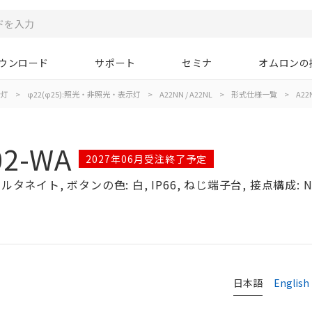
ウンロード
サポート
セミナ
オムロンの
示灯
>
φ22(φ25):照光・非照光・表示灯
>
A22NN / A22NL
>
形式仕様一覧
>
A22
02-WA
2027年06月受注終了予定
タネイト, ボタンの色: 白, IP66, ねじ端子台, 接点構成: N
日本語
English