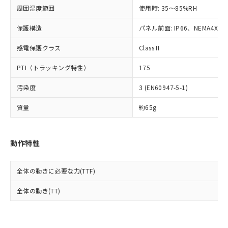
準値以下であることを示します。
該第三者に通知します。また当社は、
示しないようお願いします。
周囲湿度範囲
使用時: 35～85%RH
部品在庫の切り替え状況などにより、予定
「10」：通常の使用状況下において有害物
販売先および販売に係わる関係者が違
マイパーツ機能（部品リスト作成サー
空
受注生産機種、また在庫状況の
月が前後することがあります。
質が外部に漏えいし、環境に深刻な影響を
法に輸出するおそれがある場合は、取
ビス）をご利用いただくには、I-Web
保護構造
パネル前面: IP66、NEMA4X, N
白
情報を公開していない機種
及ぼさない年数を意味します。
り引きをいたしません。
メンバーズにご登録されている必要が
「－」：未確認です。当社販売部門へお問
感電保護クラス
Class II
あります。
い合わせください。
お客様が当ウェブサイト上で当社にご
※3 非含有証明書ダウンロード
PTI（トラッキング特性）
175
登録された部品リストについて、当社
および当社の共同利用者が、当社の製
下記の非含有証明書をダウンロードするこ
汚染度
3 (EN60947-5-1)
品・サービスに関するお客様との取
とができます。
合意する
キャンセル
引・商談に必要な範囲で利用すること
質量
約65g
をご了承ください。
EU RoHS指令（10物質）の非含有証明書
※当社の共同利用者とは、
"個人情報
51物質の非含有証明書（当社基準）
の共同利用に関して"
の「1.共同利
※本証明書は発行日時点で非含有を証明す
動作特性
用者の範囲」に記載されている法人を
るもので、過去に遡って非含有を証明する
指します。
ものではありません。
全体の動きに必要な力(TTF)
また、RoHS指令のフタル酸エステル類４
物質の対応では、対応完了までの期間は出
全体の動き(TT)
荷製品に未対応品が混在することから備考
欄に対応日を記載しておりました。
既に当社にて対応品への在庫切替を完了
していることから、特段のことがない限