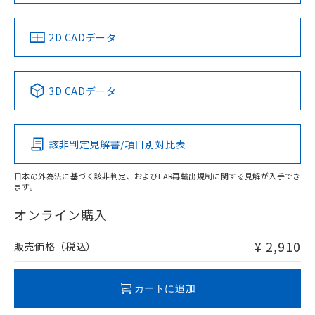
LR型式承認
DNV型式承認
BV型式承認
KR型式承
（イギリス
（ノルウェー
（フランス
（韓国
船舶規格）
船舶規格）
船舶規格）
船舶規格
中国 RoHS
注意事項・凡例
2D CADデータ
No
No
No
No
中国 RoHS表
※1 ※2
3D CADデータ
この製品の規格認証/適合状況ページへ
Pb
Hg
Cd
Cr(VI)
その他の認証はこちらのページからご検索ください
該非判定見解書/項目別対比表
X
O
O
O
日本の外為法に基づく該非判定、およびEAR再輸出規制に関する見解が入手でき
ます。
"対応済み"や非含有の記載がされた商品であっても、流通
在庫等で未対応品が混在する可能性があります。
オンライン購入
非含有品が必要な際は、弊社営業部門もしくは販売店へお
問い合わせください。
¥ 2,910
販売価格（税込）
この製品のRoHS/REACH対応状況ページへ
カートに追加