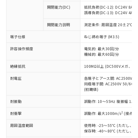
※1 中国RoHS○×表
非含有の対応状況を調査中または確認中の
商品の当社在庫状況および標準価格
開閉能力(DC)
抵抗負荷(DC-12): DC24V 8A/DC
商品です。
(税抜)を提供させていただくもので
誘導負荷(DC-13): DC24V 4A/DC
「○」：最大均質材料含有率が中国RoHSの
非該当品：ライセンス料など無形物で、有
す。
基準値以下であることを示します。
害物質有無と関係のない商品です。
開閉能力説明
測定条件: 周囲温度 20±2℃、
当社制御機器事業取扱商品の中には、
「×」：最大均質材料含有率が中国RoHSの
仕入先様の事情により、非含有部品として
本サービスの対象外となる商品もある
基準値を超えていることを示します。
いたものが、含有品と判明した場合などや
当社は、これら貴社製品のうち、外国
端子仕様
ねじ締め端子 (M3.5)
ことをご了承ください。
「－」：未確認です。当社販売部門へお問
むを得ず変更することがあります。
為替および外国貿易法に定める商品
在庫状況および標準価格照会結果は、
い合わせください。
許容操作頻度
電気的: 最大30回/分
（以下｢規制貨物等」という）を輸出
記載している更新日時点での社内デー
機械的: 最大60回/分
*EU RoHS指令（10物質）：
または国外への提供する場合は、日本
記
タに基づき作成されるものであり、閲
説明
鉛(Pb) 1000ppm以下、 水銀(Hg) 1000ppm以下、 カド
*中国RoHS10物質の基準値 (GB/T26572)：
国政府の輸出許可(または役務取引許
号
覧された時点での実際の在庫および標
ミウム(Cd) 100ppm以下、
Pb(鉛) :1000ppm、 Hg(水銀) : 1000ppm、 Cd(カドミウ
絶縁抵抗
100MΩ以上 (DC500Vメガ、
可)を取得するなどの必要な手続きを
六価クロム(Cr(Ⅵ)) 1000ppm以下、ポリ臭化ビフェニル
ム) : 100ppm、
準価格とは異なる場合があることをご
類(PBB) 1000ppm以下、ポリ臭化ジフェニルエーテル類
Cr(Ⅵ)(六価クロム) : 1000ppm、 PBBs(ポリ臭化ビフェ
とります。
了承ください。
(PBDE) 1000ppm以下、フタル酸ビス(2-エチルヘキシ
耐電圧
各端子とアース間: AC2500V 50/
○
一定数以上の在庫あり
ニル類) : 1000ppm、 PBDEs(ポリ臭化ジフェニルエーテ
当社は規制貨物を破棄する場合は、完
ル) (DEHP)(別名：DOP) 1000ppm以下、フタル酸ブチ
正式な納期状況および標準価格はお客
ル類) : 1000ppm、
同極端子間: AC2500V 50/60
ルベンジル（BBP） 1000ppm以下、フタル酸ジブチル
全に破砕するなど、違法に輸出されな
DBP(フタル酸ジブチル) : 1000ppm、 DIBP(フタル酸ジ
(初期値)
様のお取引先、またはお客様担当のオ
（DBP） 1000ppm以下、フタル酸ジイソブチル
イソブチル) : 1000ppm、 BBP(フタル酸ブチルベンジ
△
一定数には満たないが在庫あり
いよう必要な手段を講じます。
ムロン制御機器販売店・当社販売員に
(DIBP) 1000ppm以下
ル) : 1000ppm、
当社は貴社製品を、核兵器、ミサイ
但し、RoHS指令で産業用監視および制御機器に対する
耐振動
誤動作: 10～55Hz 複振幅 1.
DEHP(フタル酸ビス(2-エチルヘキシル)) : 1000ppm
ご相談ください。
適用除外項目は除く。
ル、化学兵器、生物兵器またはその他
－
在庫なし(最新の在庫状況につ
オムロン制御機器販売店や当社販売拠
フタル酸エステル類の４物質については閾値を超える意
2
耐衝撃
誤動作: 最大1000m/s
(接点開
武器並びにこれらの製造装置等に一切
いては、お客様のお取引先、ま
図的な使用がないことを確認しています。
点は「
販売ネットワーク
」をご確認
※2 環境保護使用期限
使用いたしません。
たはお客様担当のオムロン制御
ください。
周囲温度範囲
使用時: -25～55℃ (ただし
当社は、貴社製品を第三者に販売する
機器販売店・当社販売員にご確
在庫状況および標準価格結果を当社の
保存時: -40～80℃ (ただし
※2 対応予定月
「ｅ」：有害物質（10物質）のすべてが基
場合は、上記1、2および3の内容を当
認ください)
事前の承諾なく第三者に漏洩または開