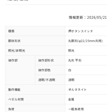
情報更新：2026/05/21
種類
押ボタンスイッチ
胴体形状
丸胴形(φ22/25mm共用)
照光/非照光
照光
操作部
操作部形状
丸形 平形
操作部色
白
透明/不透明
透明
動作機能
オルタネイト
ベゼル材質
金属
負荷
一般負荷用