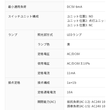
最小適用負荷
DC5V 6mA
スイッチユニット構成
ユニット位置1: NO
ユニット位置2: 点灯ユニット
ユニット位置3: NC
ランプ
照光部方式
LEDランプ
ランプ色
黄
※1 対応状況
定格電圧
AC/DC6V
対応済み：EU RoHS指令（10物質）の
使用電圧
AC/DC6V±10%
非含有に対応した製品が提供可能な商品で
す。
定格電流
11mA
対応予定：EU RoHS指令（10物質）の非含
ご利用条件
有に対応した製品に切り替える予定のある
接点定格
接点構成
1a+1b
商品です。
対応予定なし：EU RoHS指令（10物質）の
定格通電電流
10A
以下の条件をお読みいただき、同意のうえ
非含有に非対応の商品で、対応品を出す予
ご利用ください。
定はありません。
開閉能力(AC)
抵抗負荷(AC-12): AC24V 10A/A
誘導負荷(AC-15): AC24V 10A/AC
調査・確認中：EU RoHS指令（10物質）の
本サービスは、当社制御機器事業取扱