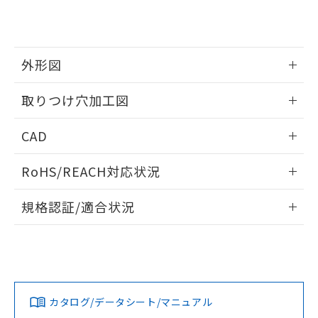
り、2022年1月12日より割愛しておりま
す。
外形図
情報更新：2026/05/21
取りつけ穴加工図
情報更新：2026/05/21
CAD
ログイン/会員登録いただくと、CADデータをダウンロー
RoHS/REACH対応状況
ドすることができます。
情報更新：2026/7/29
規格認証/適合状況
ログイン/会員登録
EU RoHS
注意事項・凡例
UL認証
CSA認証
CEマーキング
Yes
Yes
Yes
対応状況
対応予定月
※1
※2
ダウンロードデータをご利用いただく前に、以下を必ずお読
みください。
カタログ/データシート/マニュアル
対応済み
ソフトウェアの使用条件