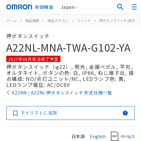
制御機器
Japan
ホーム
>
商品情報
>
商品カテゴリ
>
スイッチ
>
押ボタンスイッチ/表示灯
押ボタンスイッチ
A22NL-MNA-TWA-G102-YA
2027年06月受注終了予定
押ボタンスイッチ（φ22）, 照光, 金属ベゼル, 平形,
オルタネイト, ボタンの色: 白, IP66, ねじ端子台, 接
点構成: NO/点灯ユニット/NC, LEDランプ色: 黄,
LEDランプ電圧: AC/DC6V
A22NN / A22NL 押ボタンスイッチ 形式仕様一覧
マイリストに追加
日本語
English
PDF出力