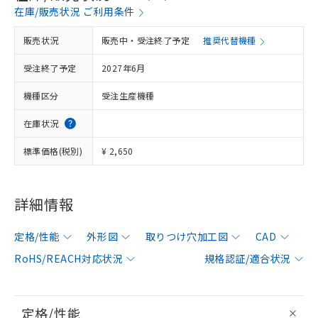
在庫/販売状況 ご利用条件
販売状況
販売中・受注終了予定
推奨代替機種
受注終了予定
2027年6月
機種区分
受注生産機種
在庫状況
標準価格(税別)
¥ 2,650
詳細情報
定格/性能
外形図
取りつけ穴加工図
CAD
RoHS/REACH対応状況
規格認証/適合状況
定格/性能