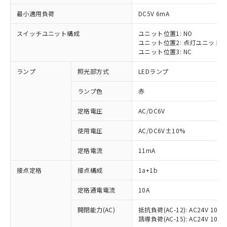
最小適用負荷
DC5V 6mA
スイッチユニット構成
ユニット位置1: NO
ユニット位置2: 点灯ユニット
ユニット位置3: NC
ランプ
照光部方式
LEDランプ
ランプ色
赤
※1 対応状況
定格電圧
AC/DC6V
対応済み：EU RoHS指令（10物質）の
使用電圧
AC/DC6V±10%
非含有に対応した製品が提供可能な商品で
す。
定格電流
11mA
対応予定：EU RoHS指令（10物質）の非含
ご利用条件
有に対応した製品に切り替える予定のある
接点定格
接点構成
1a+1b
商品です。
対応予定なし：EU RoHS指令（10物質）の
定格通電電流
10A
以下の条件をお読みいただき、同意のうえ
非含有に非対応の商品で、対応品を出す予
ご利用ください。
定はありません。
開閉能力(AC)
抵抗負荷(AC-12): AC24V 10A/A
誘導負荷(AC-15): AC24V 10A/AC
調査・確認中：EU RoHS指令（10物質）の
本サービスは、当社制御機器事業取扱