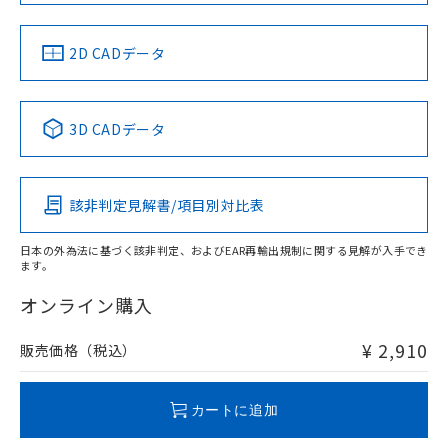
LR型式承認
DNV型式承認
BV型式承認
KR型式承
（イギリス
（ノルウェー
（フランス
（韓国
船舶規格）
船舶規格）
船舶規格）
船舶規格
中国 RoHS
注意事項・凡例
2D CADデータ
No
No
No
No
中国 RoHS表
※1 ※2
3D CADデータ
この製品の規格認証/適合状況ページへ
Pb
Hg
Cd
Cr(VI)
その他の認証はこちらのページからご検索ください
該非判定見解書/項目別対比表
X
O
O
O
日本の外為法に基づく該非判定、およびEAR再輸出規制に関する見解が入手でき
ます。
"対応済み"や非含有の記載がされた商品であっても、流通
在庫等で未対応品が混在する可能性があります。
オンライン購入
非含有品が必要な際は、弊社営業部門もしくは販売店へお
問い合わせください。
¥ 2,910
販売価格（税込）
この製品のRoHS/REACH対応状況ページへ
カートに追加