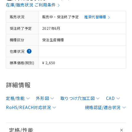
在庫/販売状況 ご利用条件
販売状況
販売中・受注終了予定
推奨代替機種
受注終了予定
2027年6月
機種区分
受注生産機種
在庫状況
標準価格(税別)
¥ 2,650
詳細情報
定格/性能
外形図
取りつけ穴加工図
CAD
RoHS/REACH対応状況
規格認証/適合状況
定格/性能