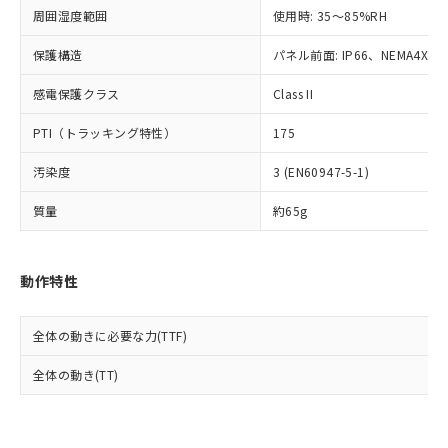
準値以下であることを示します。
該第三者に通知します。また当社は、
示しないようお願いします。
周囲湿度範囲
使用時: 35～85%RH
部品在庫の切り替え状況などにより、予定
「10」：通常の使用状況下において有害物
販売先および販売に係わる関係者が違
マイパーツ機能（部品リスト作成サー
空
受注生産機種、また在庫状況の
月が前後することがあります。
質が外部に漏えいし、環境に深刻な影響を
法に輸出するおそれがある場合は、取
ビス）をご利用いただくには、I-Web
保護構造
パネル前面: IP66、NEMA4X, N
白
情報を公開していない機種
及ぼさない年数を意味します。
り引きをいたしません。
メンバーズにご登録されている必要が
「－」：未確認です。当社販売部門へお問
感電保護クラス
Class II
あります。
い合わせください。
お客様が当ウェブサイト上で当社にご
※3 非含有証明書ダウンロード
PTI（トラッキング特性）
175
登録された部品リストについて、当社
および当社の共同利用者が、当社の製
下記の非含有証明書をダウンロードするこ
汚染度
3 (EN60947-5-1)
品・サービスに関するお客様との取
とができます。
合意する
キャンセル
引・商談に必要な範囲で利用すること
質量
約65g
をご了承ください。
EU RoHS指令（10物質）の非含有証明書
※当社の共同利用者とは、
"個人情報
51物質の非含有証明書（当社基準）
の共同利用に関して"
の「1.共同利
※本証明書は発行日時点で非含有を証明す
動作特性
用者の範囲」に記載されている法人を
るもので、過去に遡って非含有を証明する
指します。
ものではありません。
全体の動きに必要な力(TTF)
また、RoHS指令のフタル酸エステル類４
物質の対応では、対応完了までの期間は出
全体の動き(TT)
荷製品に未対応品が混在することから備考
欄に対応日を記載しておりました。
既に当社にて対応品への在庫切替を完了
していることから、特段のことがない限