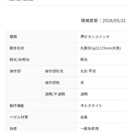
情報更新：2026/05/21
種類
押ボタンスイッチ
胴体形状
丸胴形(φ22/25mm共用)
照光/非照光
照光
操作部
操作部形状
丸形 平形
操作部色
赤
透明/不透明
透明
動作機能
オルタネイト
ベゼル材質
金属
負荷
一般負荷用