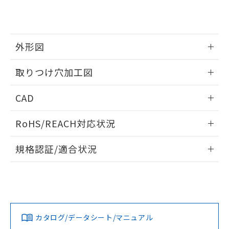
り、2022年1月12日より割愛しておりま
す。
外形図
情報更新：2026/05/21
取りつけ穴加工図
情報更新：2026/05/21
CAD
ログイン/会員登録いただくと、CADデータをダウンロー
RoHS/REACH対応状況
ドすることができます。
情報更新：2026/7/29
規格認証/適合状況
ログイン/会員登録
EU RoHS
注意事項・凡例
UL認証
CSA認証
CEマーキング
Yes
Yes
Yes
対応状況
対応予定月
※1
※2
ダウンロードデータをご利用いただく前に、以下を必ずお読
みください。
カタログ/データシート/マニュアル
対応済み
ソフトウェアの使用条件