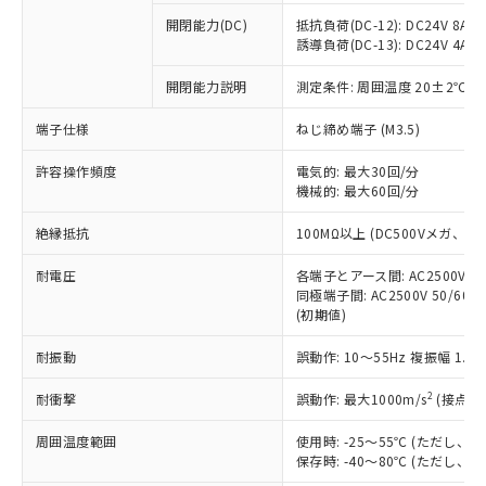
※1 中国RoHS○×表
非含有の対応状況を調査中または確認中の
商品の当社在庫状況および標準価格
開閉能力(DC)
抵抗負荷(DC-12): DC24V 8A/DC
商品です。
(税抜)を提供させていただくもので
誘導負荷(DC-13): DC24V 4A/DC
「○」：最大均質材料含有率が中国RoHSの
非該当品：ライセンス料など無形物で、有
す。
基準値以下であることを示します。
害物質有無と関係のない商品です。
開閉能力説明
測定条件: 周囲温度 20±2℃、
当社制御機器事業取扱商品の中には、
「×」：最大均質材料含有率が中国RoHSの
仕入先様の事情により、非含有部品として
本サービスの対象外となる商品もある
基準値を超えていることを示します。
いたものが、含有品と判明した場合などや
当社は、これら貴社製品のうち、外国
端子仕様
ねじ締め端子 (M3.5)
ことをご了承ください。
「－」：未確認です。当社販売部門へお問
むを得ず変更することがあります。
為替および外国貿易法に定める商品
在庫状況および標準価格照会結果は、
い合わせください。
許容操作頻度
電気的: 最大30回/分
（以下｢規制貨物等」という）を輸出
記載している更新日時点での社内デー
機械的: 最大60回/分
*EU RoHS指令（10物質）：
または国外への提供する場合は、日本
記
タに基づき作成されるものであり、閲
説明
鉛(Pb) 1000ppm以下、 水銀(Hg) 1000ppm以下、 カド
*中国RoHS10物質の基準値 (GB/T26572)：
国政府の輸出許可(または役務取引許
号
覧された時点での実際の在庫および標
ミウム(Cd) 100ppm以下、
Pb(鉛) :1000ppm、 Hg(水銀) : 1000ppm、 Cd(カドミウ
絶縁抵抗
100MΩ以上 (DC500Vメガ、
可)を取得するなどの必要な手続きを
六価クロム(Cr(Ⅵ)) 1000ppm以下、ポリ臭化ビフェニル
ム) : 100ppm、
準価格とは異なる場合があることをご
類(PBB) 1000ppm以下、ポリ臭化ジフェニルエーテル類
Cr(Ⅵ)(六価クロム) : 1000ppm、 PBBs(ポリ臭化ビフェ
とります。
了承ください。
(PBDE) 1000ppm以下、フタル酸ビス(2-エチルヘキシ
耐電圧
各端子とアース間: AC2500V 50/
○
一定数以上の在庫あり
ニル類) : 1000ppm、 PBDEs(ポリ臭化ジフェニルエーテ
当社は規制貨物を破棄する場合は、完
ル) (DEHP)(別名：DOP) 1000ppm以下、フタル酸ブチ
正式な納期状況および標準価格はお客
ル類) : 1000ppm、
同極端子間: AC2500V 50/60
ルベンジル（BBP） 1000ppm以下、フタル酸ジブチル
全に破砕するなど、違法に輸出されな
DBP(フタル酸ジブチル) : 1000ppm、 DIBP(フタル酸ジ
(初期値)
様のお取引先、またはお客様担当のオ
（DBP） 1000ppm以下、フタル酸ジイソブチル
イソブチル) : 1000ppm、 BBP(フタル酸ブチルベンジ
△
一定数には満たないが在庫あり
いよう必要な手段を講じます。
ムロン制御機器販売店・当社販売員に
(DIBP) 1000ppm以下
ル) : 1000ppm、
当社は貴社製品を、核兵器、ミサイ
但し、RoHS指令で産業用監視および制御機器に対する
耐振動
誤動作: 10～55Hz 複振幅 1.
DEHP(フタル酸ビス(2-エチルヘキシル)) : 1000ppm
ご相談ください。
適用除外項目は除く。
ル、化学兵器、生物兵器またはその他
－
在庫なし(最新の在庫状況につ
オムロン制御機器販売店や当社販売拠
フタル酸エステル類の４物質については閾値を超える意
2
耐衝撃
誤動作: 最大1000m/s
(接点開
武器並びにこれらの製造装置等に一切
いては、お客様のお取引先、ま
図的な使用がないことを確認しています。
点は「
販売ネットワーク
」をご確認
※2 環境保護使用期限
使用いたしません。
たはお客様担当のオムロン制御
ください。
周囲温度範囲
使用時: -25～55℃ (ただし
当社は、貴社製品を第三者に販売する
機器販売店・当社販売員にご確
在庫状況および標準価格結果を当社の
保存時: -40～80℃ (ただし
※2 対応予定月
「ｅ」：有害物質（10物質）のすべてが基
場合は、上記1、2および3の内容を当
認ください)
事前の承諾なく第三者に漏洩または開