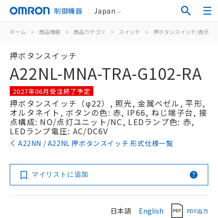
制御機器
Japan
ホーム
>
商品情報
>
商品カテゴリ
>
スイッチ
>
押ボタンスイッチ/表示灯
押ボタンスイッチ
A22NL-MNA-TRA-G102-RA
2027年06月受注終了予定
押ボタンスイッチ（φ22）, 照光, 金属ベゼル, 平形,
オルタネイト, ボタンの色: 赤, IP66, ねじ端子台, 接
点構成: NO/点灯ユニット/NC, LEDランプ色: 赤,
LEDランプ電圧: AC/DC6V
A22NN / A22NL 押ボタンスイッチ 形式仕様一覧
マイリストに追加
日本語
English
PDF出力