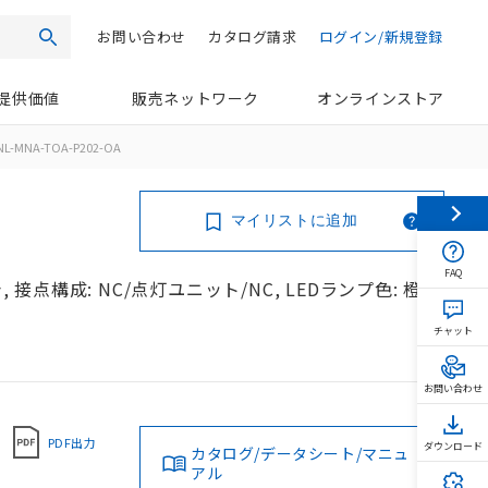
お問い合わせ
カタログ請求
ログイン/新規登録
検索
提供価値
販売ネットワーク
オンラインストア
NL-MNA-TOA-P202-OA
マイリストに追加
FAQ
 接点構成: NC/点灯ユニット/NC, LEDランプ色: 橙,
チャット
お問い合わせ
PDF出力
ダウンロード
カタログ/データシート/マニュ
アル