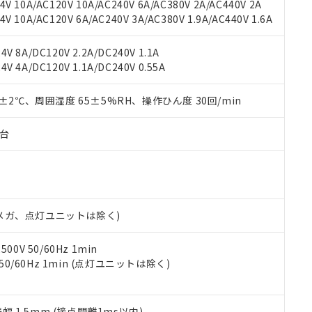
機種、また在庫状況の情報を公開していない機種
V 10A/AC120V 10A/AC240V 6A/AC380V 2A/AC440V 2A
ェブサイト上で当社にご登録された部品リストについて、当社およ
書ダウンロード
す。当社販売部門へお問い合わせください。
 10A/AC120V 6A/AC240V 3A/AC380V 1.9A/AC440V 1.6A
品・サービスに関するお客様との取引・商談に必要な範囲で利用す
合意する
キャンセル
書をダウンロードすることができます。
利用者とは、
"個人情報の共同利用に関して"
の「1.共同利用者の
V 8A/DC120V 2.2A/DC240V 1.1A
します。
10物質）の非含有証明書
V 4A/DC120V 1.1A/DC240V 0.55A
明書（当社基準）
日時点で非含有を証明するもので、過去に遡って非含有を証明するも
0±2℃、周囲湿度 65±5%RH、操作ひん度 30回/min
令のフタル酸エステル類４物質の対応では、対応完了までの期間は出
備考欄に対応日を記載しておりました。
子台
品への在庫切替を完了していることから、特段のことがない限り、20
す。
00Vメガ、点灯ユニットは除く)
0V 50/60Hz 1min
 50/60Hz 1min (点灯ユニットは除く)
振幅 1.5mm (接点開離1ms以内)