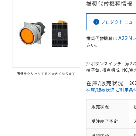
推奨代替機種情報
プロダクト ニュース 
A22NL
推奨代替機種は
さい。
押ボタンスイッチ（φ22）, 
端子台, 接点構成: NC/点灯
画像をクリックすると大きくなります
在庫/販売状況
20
在庫/販売状況 ご利用条
販売状況
受注終了予定
機種区分