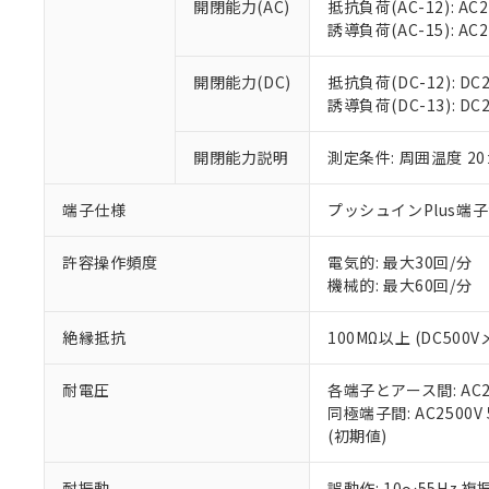
空
受注生産
開閉能力(AC)
抵抗負荷(AC-12): AC24
お客様が当ウ
※3 非含有証明
「－」：未確認で
白
誘導負荷(AC-15): AC24V
が、当社の製
さい。
下記の非含有証明
※当社の共同
開閉能力(DC)
抵抗負荷(DC-12): DC24
いる法人を指
EU RoHS指令（
誘導負荷(DC-13): DC24
51物質の非含有証
※本証明書は発行
開閉能力説明
測定条件: 周囲温度 2
また、RoHS指
混在することから
端子仕様
プッシュインPlus端
既に当社にて対応
り割愛しておりま
許容操作頻度
電気的: 最大30回/分
機械的: 最大60回/分
絶縁抵抗
100MΩ以上 (DC5
耐電圧
各端子とアース間: AC250
同極端子間: AC2500V
(初期値)
耐振動
誤動作: 10～55Hz 複