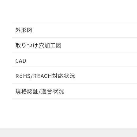
外形図
取りつけ穴加工図
CAD
ログイン/会員登録いただくと、CADデータをダウンロ
RoHS/REACH対応状況
規格認証/適合状況
EU RoHS
注意事項・凡例
A22NL-MNA-TOA-P202-OAについての規格認証/適
業員または販売店にお問い合わせください。
ダウンロードデータをご利用いただく前に、以下を必ずお読
対応状況
対応予定月
※1
※2
ソフトウェアの使用条件
対応済み