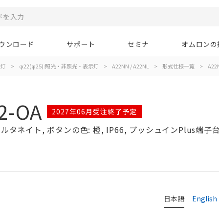
ウンロード
サポート
セミナ
オムロンの
示灯
>
φ22(φ25):照光・非照光・表示灯
>
A22NN / A22NL
>
形式仕様一覧
>
A22
2-OA
2027年06月受注終了予定
タネイト, ボタンの色: 橙, IP66, プッシュインPlus端子台,
日本語
English