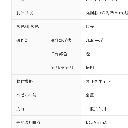
胴体形状
丸胴形(φ22/25mm共
照光/非照光
照光
操作部
操作部形状
丸形 平形
操作部色
橙
透明/不透明
透明
動作機能
オルタネイト
ベゼル材質
金属
負荷
一般負荷用
※1 対応状況
最小適用負荷
DC5V 6mA