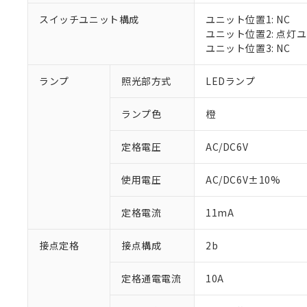
対応済み：EU
スイッチユニット構成
ユニット位置1: NC
対応予定：EU R
ユニット位置2: 点灯
対応予定なし：EU
ユニット位置3: NC
調査・確認中：EU
ご利用条件
非該当品：ライセ
※1 中国RoHS
ランプ
照光部方式
LEDランプ
仕入先様の事情に
があります。
以下の条件をお読
「○」：最大均質
ランプ色
橙
「×」：最大均質
本サービスは
当社は、これ
*EU RoHS指令（10物
「－」：未確認で
鉛(Pb) 1000ppm以下、
くものです。
う）を輸出ま
定格電圧
AC/DC6V
記
説明
六価クロム(Cr(Ⅵ)) 1
当社制御機器
などの必要な
フタル酸ビス(2-エチルヘ
号
*中国RoHS10物質の基準値 
ル（DBP） 1000ppm
在庫状況およ
当社は規制貨
Pb(鉛) :1000ppm、 Hg
但し、RoHS指令で産
使用電圧
AC/DC6V±10%
のであり、閲
ます。
Cr(Ⅵ)(六価クロム) : 
フタル酸エステル類の４
○
一定数以
DBP(フタル酸ジブチル) :
い。
当社は貴社製
DEHP(フタル酸ビス(2-エ
正式な納期状
定格電流
11mA
置等に一切使
当社販売員に
※2 対応予定月
△
一定数に
当社は、貴社
オムロン制御
また当社は、
※2 環境保護使
接点定格
接点構成
2b
在庫状況およ
部品在庫の切り替
たしません。
－
在庫なし
す。
「ｅ」：有害物質
機器販売
定格通電電流
10A
マイパーツ機
「10」：通常の
ている必要が
味します。