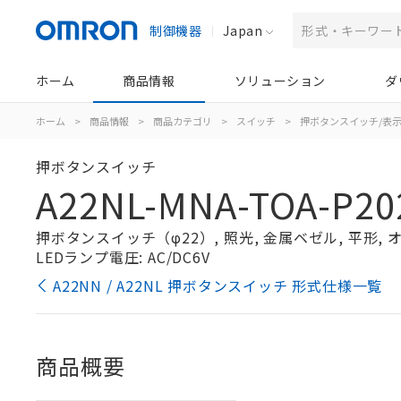
制御機器
Japan
ホーム
商品情報
ソリューション
ダ
ホーム
>
商品情報
>
商品カテゴリ
>
スイッチ
>
押ボタンスイッチ/表
押ボタンスイッチ
A22NL-MNA-TOA-P20
押ボタンスイッチ（φ22）, 照光, 金属ベゼル, 平形, オル
LEDランプ電圧: AC/DC6V
A22NN / A22NL 押ボタンスイッチ 形式仕様一覧
商品概要