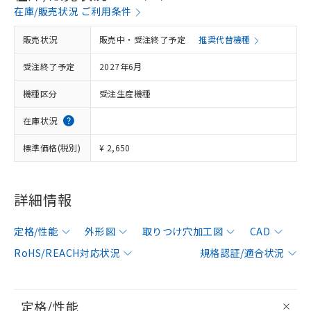
在庫/販売状況 ご利用条件
販売状況
販売中・受注終了予定
推奨代替機種
受注終了予定
2027年6月
機種区分
受注生産機種
在庫状況
標準価格(税別)
¥ 2,650
詳細情報
定格/性能
外形図
取りつけ穴加工図
CAD
RoHS/REACH対応状況
規格認証/適合状況
定格/性能