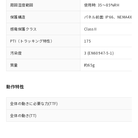
準値以下であることを示します。
該第三者に通知します。また当社は、
示しないようお願いします。
周囲湿度範囲
使用時: 35～85%RH
部品在庫の切り替え状況などにより、予定
「10」：通常の使用状況下において有害物
販売先および販売に係わる関係者が違
マイパーツ機能（部品リスト作成サー
空
受注生産機種、また在庫状況の
月が前後することがあります。
質が外部に漏えいし、環境に深刻な影響を
法に輸出するおそれがある場合は、取
ビス）をご利用いただくには、I-Web
保護構造
パネル前面: IP66、NEMA4X, N
白
情報を公開していない機種
及ぼさない年数を意味します。
り引きをいたしません。
メンバーズにご登録されている必要が
「－」：未確認です。当社販売部門へお問
感電保護クラス
Class II
あります。
い合わせください。
お客様が当ウェブサイト上で当社にご
※3 非含有証明書ダウンロード
PTI（トラッキング特性）
175
登録された部品リストについて、当社
および当社の共同利用者が、当社の製
下記の非含有証明書をダウンロードするこ
汚染度
3 (EN60947-5-1)
品・サービスに関するお客様との取
とができます。
合意する
キャンセル
引・商談に必要な範囲で利用すること
質量
約65g
をご了承ください。
EU RoHS指令（10物質）の非含有証明書
※当社の共同利用者とは、
"個人情報
51物質の非含有証明書（当社基準）
の共同利用に関して"
の「1.共同利
※本証明書は発行日時点で非含有を証明す
動作特性
用者の範囲」に記載されている法人を
るもので、過去に遡って非含有を証明する
指します。
ものではありません。
全体の動きに必要な力(TTF)
また、RoHS指令のフタル酸エステル類４
物質の対応では、対応完了までの期間は出
全体の動き(TT)
荷製品に未対応品が混在することから備考
欄に対応日を記載しておりました。
既に当社にて対応品への在庫切替を完了
していることから、特段のことがない限