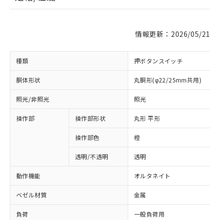
情報更新：2026/05/21
種類
押ボタンスイッチ
胴体形状
丸胴形(φ22/25mm共用)
照光/非照光
照光
操作部
操作部形状
丸形 平形
操作部色
橙
透明/不透明
透明
動作機能
オルタネイト
ベゼル材質
金属
負荷
一般負荷用