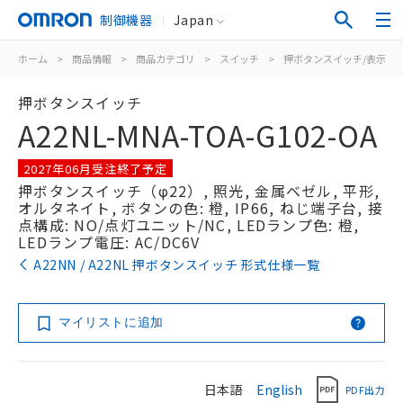
制御機器
Japan
ホーム
>
商品情報
>
商品カテゴリ
>
スイッチ
>
押ボタンスイッチ/表示灯
押ボタンスイッチ
A22NL-MNA-TOA-G102-OA
2027年06月受注終了予定
押ボタンスイッチ（φ22）, 照光, 金属ベゼル, 平形,
オルタネイト, ボタンの色: 橙, IP66, ねじ端子台, 接
点構成: NO/点灯ユニット/NC, LEDランプ色: 橙,
LEDランプ電圧: AC/DC6V
A22NN / A22NL 押ボタンスイッチ 形式仕様一覧
マイリストに追加
日本語
English
PDF出力