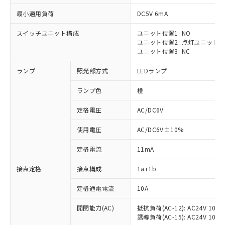
最小適用負荷
DC5V 6mA
スイッチユニット構成
ユニット位置1: NO
ユニット位置2: 点灯ユニット
ユニット位置3: NC
ランプ
照光部方式
LEDランプ
ランプ色
橙
※1 対応状況
定格電圧
AC/DC6V
対応済み：EU RoHS指令（10物質）の
使用電圧
AC/DC6V±10%
非含有に対応した製品が提供可能な商品で
す。
定格電流
11mA
対応予定：EU RoHS指令（10物質）の非含
ご利用条件
有に対応した製品に切り替える予定のある
接点定格
接点構成
1a+1b
商品です。
対応予定なし：EU RoHS指令（10物質）の
定格通電電流
10A
以下の条件をお読みいただき、同意のうえ
非含有に非対応の商品で、対応品を出す予
ご利用ください。
定はありません。
開閉能力(AC)
抵抗負荷(AC-12): AC24V 10A/A
誘導負荷(AC-15): AC24V 10A/AC
調査・確認中：EU RoHS指令（10物質）の
本サービスは、当社制御機器事業取扱