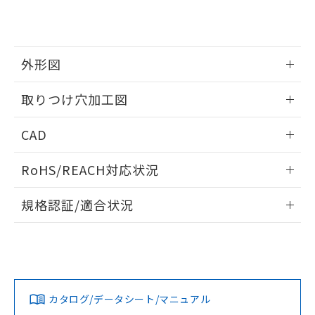
り、2022年1月12日より割愛しておりま
す。
外形図
情報更新：2026/05/21
取りつけ穴加工図
情報更新：2026/05/21
CAD
ログイン/会員登録いただくと、CADデータをダウンロー
RoHS/REACH対応状況
ドすることができます。
情報更新：2026/7/29
規格認証/適合状況
ログイン/会員登録
EU RoHS
注意事項・凡例
UL認証
CSA認証
CEマーキング
Yes
Yes
Yes
対応状況
対応予定月
※1
※2
ダウンロードデータをご利用いただく前に、以下を必ずお読
みください。
カタログ/データシート/マニュアル
対応済み
ソフトウェアの使用条件