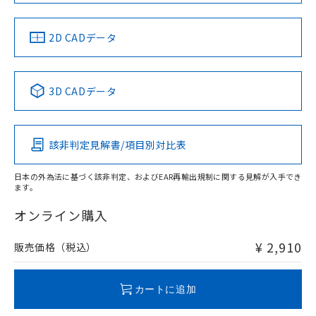
LR型式承認
DNV型式承認
BV型式承認
KR型式承
（イギリス
（ノルウェー
（フランス
（韓国
船舶規格）
船舶規格）
船舶規格）
船舶規格
中国 RoHS
注意事項・凡例
2D CADデータ
No
No
No
No
中国 RoHS表
※1 ※2
3D CADデータ
この製品の規格認証/適合状況ページへ
Pb
Hg
Cd
Cr(VI)
その他の認証はこちらのページからご検索ください
該非判定見解書/項目別対比表
X
O
O
O
日本の外為法に基づく該非判定、およびEAR再輸出規制に関する見解が入手でき
ます。
"対応済み"や非含有の記載がされた商品であっても、流通
在庫等で未対応品が混在する可能性があります。
オンライン購入
非含有品が必要な際は、弊社営業部門もしくは販売店へお
問い合わせください。
¥ 2,910
販売価格（税込）
この製品のRoHS/REACH対応状況ページへ
カートに追加