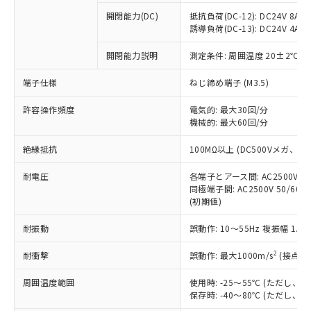
※1 中国RoHS○×表
非含有の対応状況を調査中または確認中の
商品の当社在庫状況および標準価格
開閉能力(DC)
抵抗負荷(DC-12): DC24V 8A/DC
商品です。
(税抜)を提供させていただくもので
誘導負荷(DC-13): DC24V 4A/DC
「○」：最大均質材料含有率が中国RoHSの
非該当品：ライセンス料など無形物で、有
す。
基準値以下であることを示します。
害物質有無と関係のない商品です。
開閉能力説明
測定条件: 周囲温度 20±2℃、
当社制御機器事業取扱商品の中には、
「×」：最大均質材料含有率が中国RoHSの
仕入先様の事情により、非含有部品として
本サービスの対象外となる商品もある
基準値を超えていることを示します。
いたものが、含有品と判明した場合などや
当社は、これら貴社製品のうち、外国
端子仕様
ねじ締め端子 (M3.5)
ことをご了承ください。
「－」：未確認です。当社販売部門へお問
むを得ず変更することがあります。
為替および外国貿易法に定める商品
在庫状況および標準価格照会結果は、
い合わせください。
許容操作頻度
電気的: 最大30回/分
（以下｢規制貨物等」という）を輸出
記載している更新日時点での社内デー
機械的: 最大60回/分
*EU RoHS指令（10物質）：
または国外への提供する場合は、日本
記
タに基づき作成されるものであり、閲
説明
鉛(Pb) 1000ppm以下、 水銀(Hg) 1000ppm以下、 カド
*中国RoHS10物質の基準値 (GB/T26572)：
国政府の輸出許可(または役務取引許
号
覧された時点での実際の在庫および標
ミウム(Cd) 100ppm以下、
Pb(鉛) :1000ppm、 Hg(水銀) : 1000ppm、 Cd(カドミウ
絶縁抵抗
100MΩ以上 (DC500Vメガ、
可)を取得するなどの必要な手続きを
六価クロム(Cr(Ⅵ)) 1000ppm以下、ポリ臭化ビフェニル
ム) : 100ppm、
準価格とは異なる場合があることをご
類(PBB) 1000ppm以下、ポリ臭化ジフェニルエーテル類
Cr(Ⅵ)(六価クロム) : 1000ppm、 PBBs(ポリ臭化ビフェ
とります。
了承ください。
(PBDE) 1000ppm以下、フタル酸ビス(2-エチルヘキシ
耐電圧
各端子とアース間: AC2500V 50/
○
一定数以上の在庫あり
ニル類) : 1000ppm、 PBDEs(ポリ臭化ジフェニルエーテ
当社は規制貨物を破棄する場合は、完
ル) (DEHP)(別名：DOP) 1000ppm以下、フタル酸ブチ
正式な納期状況および標準価格はお客
ル類) : 1000ppm、
同極端子間: AC2500V 50/60
ルベンジル（BBP） 1000ppm以下、フタル酸ジブチル
全に破砕するなど、違法に輸出されな
DBP(フタル酸ジブチル) : 1000ppm、 DIBP(フタル酸ジ
(初期値)
様のお取引先、またはお客様担当のオ
（DBP） 1000ppm以下、フタル酸ジイソブチル
イソブチル) : 1000ppm、 BBP(フタル酸ブチルベンジ
△
一定数には満たないが在庫あり
いよう必要な手段を講じます。
ムロン制御機器販売店・当社販売員に
(DIBP) 1000ppm以下
ル) : 1000ppm、
当社は貴社製品を、核兵器、ミサイ
但し、RoHS指令で産業用監視および制御機器に対する
耐振動
誤動作: 10～55Hz 複振幅 1.
DEHP(フタル酸ビス(2-エチルヘキシル)) : 1000ppm
ご相談ください。
適用除外項目は除く。
ル、化学兵器、生物兵器またはその他
－
在庫なし(最新の在庫状況につ
オムロン制御機器販売店や当社販売拠
フタル酸エステル類の４物質については閾値を超える意
2
耐衝撃
誤動作: 最大1000m/s
(接点開
武器並びにこれらの製造装置等に一切
いては、お客様のお取引先、ま
図的な使用がないことを確認しています。
点は「
販売ネットワーク
」をご確認
※2 環境保護使用期限
使用いたしません。
たはお客様担当のオムロン制御
ください。
周囲温度範囲
使用時: -25～55℃ (ただし
当社は、貴社製品を第三者に販売する
機器販売店・当社販売員にご確
在庫状況および標準価格結果を当社の
保存時: -40～80℃ (ただし
※2 対応予定月
「ｅ」：有害物質（10物質）のすべてが基
場合は、上記1、2および3の内容を当
認ください)
事前の承諾なく第三者に漏洩または開