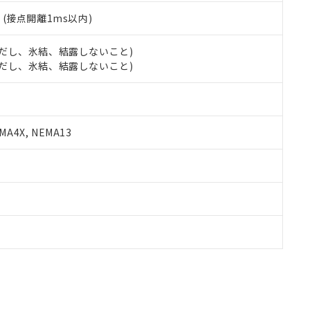
2
(接点開離1ms以内)
 (ただし、氷結、結露しないこと)
 (ただし、氷結、結露しないこと)
A4X, NEMA13