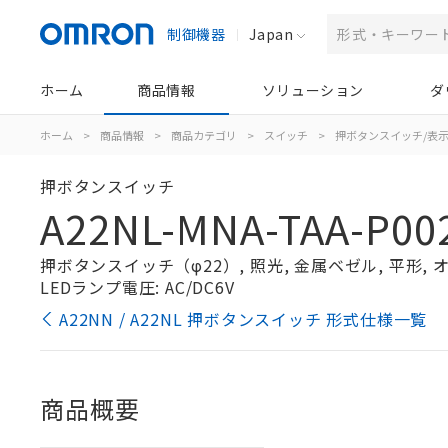
制御機器
Japan
ホーム
商品情報
ソリューション
ダ
ホーム
>
商品情報
>
商品カテゴリ
>
スイッチ
>
押ボタンスイッチ/表
押ボタンスイッチ
A22NL-MNA-TAA-P00
押ボタンスイッチ（φ22）, 照光, 金属ベゼル, 平形, オル
LEDランプ電圧: AC/DC6V
A22NN / A22NL 押ボタンスイッチ 形式仕様一覧
商品概要