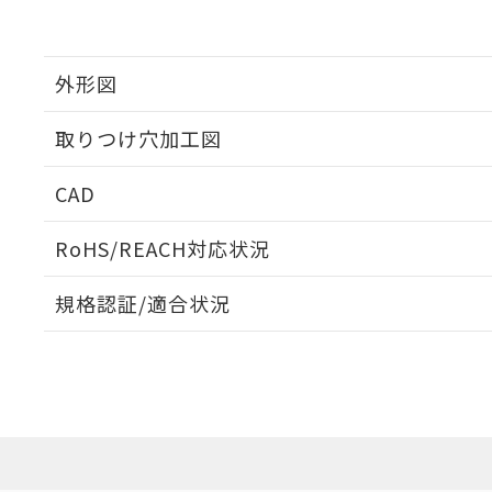
外形図
取りつけ穴加工図
CAD
ログイン/会員登録いただくと、CADデータをダウンロ
RoHS/REACH対応状況
規格認証/適合状況
EU RoHS
注意事項・凡例
A22NL-MNA-TAA-P002-AAについての規格認証/適
業員または販売店にお問い合わせください。
ダウンロードデータをご利用いただく前に、以下を必ずお読
対応状況
対応予定月
※1
※2
ソフトウェアの使用条件
対応済み