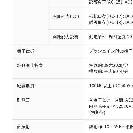
※3 非含有証明
「－」：未確認で
誘導負荷(AC-15): AC24V
白
が、当社の製
さい。
下記の非含有証明
開閉能力(DC)
抵抗負荷(DC-12): DC24
※当社の共同
誘導負荷(DC-13): DC24
いる法人を指
EU RoHS指令（
51物質の非含有証
開閉能力説明
測定条件: 周囲温度 2
※本証明書は発行
また、RoHS指
混在することから
端子仕様
プッシュインPlus端
既に当社にて対応
り割愛しておりま
許容操作頻度
電気的: 最大30回/分
機械的: 最大60回/分
絶縁抵抗
100MΩ以上 (DC5
耐電圧
各端子とアース間: AC250
同極端子間: AC2500V
(初期値)
耐振動
誤動作: 10～55Hz 複