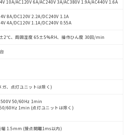
書ダウンロード
す。当社販売部門へお問い合わせください。
 10A/AC120V 6A/AC240V 3A/AC380V 1.9A/AC440V 1.6A
品・サービスに関するお客様との取引・商談に必要な範囲で利用す
合意する
キャンセル
書をダウンロードすることができます。
V 8A/DC120V 2.2A/DC240V 1.1A
利用者とは、
"個人情報の共同利用に関して"
の「1.共同利用者の
V 4A/DC120V 1.1A/DC240V 0.55A
します。
10物質）の非含有証明書
明書（当社基準）
0±2℃、周囲湿度 65±5%RH、操作ひん度 30回/min
日時点で非含有を証明するもので、過去に遡って非含有を証明するも
令のフタル酸エステル類４物質の対応では、対応完了までの期間は出
備考欄に対応日を記載しておりました。
子台
品への在庫切替を完了していることから、特段のことがない限り、20
す。
00Vメガ、点灯ユニットは除く)
0V 50/60Hz 1min
 50/60Hz 1min (点灯ユニットは除く)
振幅 1.5mm (接点開離1ms以内)