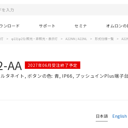
ウンロード
サポート
セミナ
オムロンの
示灯
>
φ22(φ25):照光・非照光・表示灯
>
A22NN / A22NL
>
形式仕様一覧
>
A22N
2-AA
2027年06月受注終了予定
タネイト, ボタンの色: 青, IP66, プッシュインPlus端子台,
日本語
English