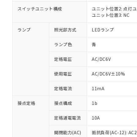
対応済み：EU
対応予定：EU R
スイッチユニット構成
ユニット位置2: 点灯
対応予定なし：EU
ユニット位置3: NC
調査・確認中：EU
ご利用条件
非該当品：ライセ
ランプ
照光部方式
LEDランプ
※1 中国RoHS
仕入先様の事情に
があります。
以下の条件をお読
「○」：最大均質
ランプ色
青
「×」：最大均質
本サービスは
当社は、これ
*EU RoHS指令（10物
「－」：未確認で
鉛(Pb) 1000ppm以下、
定格電圧
AC/DC6V
くものです。
う）を輸出ま
記
説明
六価クロム(Cr(Ⅵ)) 1
当社制御機器
などの必要な
フタル酸ビス(2-エチルヘ
号
*中国RoHS10物質の基準値 
ル（DBP） 1000ppm
在庫状況およ
当社は規制貨
使用電圧
AC/DC6V±10%
Pb(鉛) :1000ppm、 Hg
但し、RoHS指令で産
のであり、閲
ます。
Cr(Ⅵ)(六価クロム) : 
フタル酸エステル類の４
○
一定数以
DBP(フタル酸ジブチル) :
い。
当社は貴社製
定格電流
11mA
DEHP(フタル酸ビス(2-エ
正式な納期状
置等に一切使
当社販売員に
※2 対応予定月
△
一定数に
当社は、貴社
接点定格
接点構成
1b
オムロン制御
また当社は、
※2 環境保護使
在庫状況およ
部品在庫の切り替
たしません。
－
在庫なし
す。
定格通電電流
10A
「ｅ」：有害物質
機器販売
マイパーツ機
「10」：通常の
ている必要が
味します。
開閉能力(AC)
抵抗負荷(AC-12): AC24
空
受注生産
お客様が当ウ