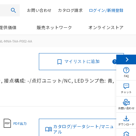
お問い合わせ
カタログ請求
ログイン/新規登録
検索
提供価値
販売ネットワーク
オンラインストア
L-MNA-TAA-P002-AA
マイリストに追加
FAQ
 接点構成: -/点灯ユニット/NC, LEDランプ色: 青,
チャット
お問い合わせ
PDF出力
ダウンロード
カタログ/データシート/マニュ
アル