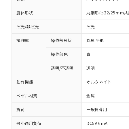
胴体形状
丸胴形(φ22/25mm共
照光/非照光
照光
操作部
操作部形状
丸形 平形
操作部色
青
透明/不透明
透明
動作機能
オルタネイト
ベゼル材質
金属
負荷
一般負荷用
※1 対応状況
最小適用負荷
DC5V 6mA