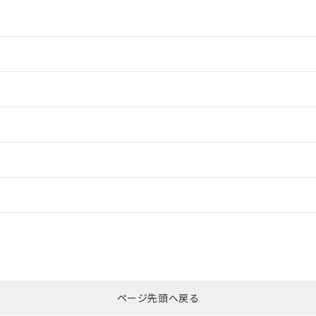
情報更新：2
情報更新：2
ードすることができます。
情報更新：
ログイン/会員登録
合状況については、「カスタマーサポートセンタ お客様相談室」または貴社
みください。
非含有証明書
※3
ページ先頭へ戻る
ダウンロードはこちら