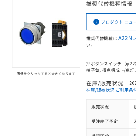
推奨代替機種情報
プロダクト ニュース 
A22NL
推奨代替機種は
い。
押ボタンスイッチ（φ22）, 
端子台, 接点構成: -/点灯ユ
画像をクリックすると大きくなります
在庫/販売状況
20
在庫/販売状況 ご利用条
販売状況
受注終了予定
機種区分