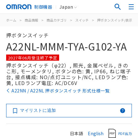
制御機器
Japan
ホーム
>
商品情報
>
商品カテゴリ
>
スイッチ
>
押ボタンスイッチ/表示灯
押ボタンスイッチ
A22NL-MMM-TYA-G102-YA
2027年06月受注終了予定
押ボタンスイッチ（φ22）, 照光, 金属ベゼル, きの
こ形, モーメンタリ, ボタンの色: 黄, IP66, ねじ端子
台, 接点構成: NO/点灯ユニット/NC, LEDランプ色:
黄, LEDランプ電圧: AC/DC6V
A22NN / A22NL 押ボタンスイッチ 形式仕様一覧
マイリストに追加
日本語
English
PDF出力