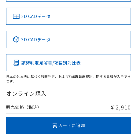
LR型式承認
DNV型式承認
BV型式承認
KR型式承
（イギリス
（ノルウェー
（フランス
（韓国
船舶規格）
船舶規格）
船舶規格）
船舶規格
中国 RoHS
注意事項・凡例
2D CADデータ
No
No
No
No
中国 RoHS表
※1 ※2
3D CADデータ
この製品の規格認証/適合状況ページへ
Pb
Hg
Cd
Cr(VI)
その他の認証はこちらのページからご検索ください
該非判定見解書/項目別対比表
X
O
O
O
日本の外為法に基づく該非判定、およびEAR再輸出規制に関する見解が入手でき
ます。
"対応済み"や非含有の記載がされた商品であっても、流通
在庫等で未対応品が混在する可能性があります。
オンライン購入
非含有品が必要な際は、弊社営業部門もしくは販売店へお
問い合わせください。
¥ 2,910
販売価格（税込）
この製品のRoHS/REACH対応状況ページへ
カートに追加