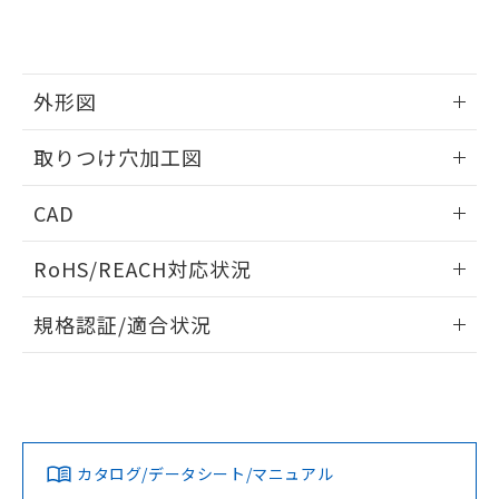
り、2022年1月12日より割愛しておりま
す。
外形図
情報更新：2026/05/21
取りつけ穴加工図
情報更新：2026/05/21
CAD
ログイン/会員登録いただくと、CADデータをダウンロー
RoHS/REACH対応状況
ドすることができます。
情報更新：2026/7/29
規格認証/適合状況
ログイン/会員登録
EU RoHS
注意事項・凡例
UL認証
CSA認証
CEマーキング
Yes
Yes
Yes
対応状況
対応予定月
※1
※2
ダウンロードデータをご利用いただく前に、以下を必ずお読
みください。
カタログ/データシート/マニュアル
対応済み
ソフトウェアの使用条件