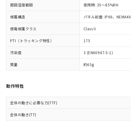
準値以下であることを示します。
該第三者に通知します。また当社は、
示しないようお願いします。
周囲湿度範囲
使用時: 35～85%RH
部品在庫の切り替え状況などにより、予定
「10」：通常の使用状況下において有害物
販売先および販売に係わる関係者が違
マイパーツ機能（部品リスト作成サー
空
受注生産機種、また在庫状況の
月が前後することがあります。
質が外部に漏えいし、環境に深刻な影響を
法に輸出するおそれがある場合は、取
ビス）をご利用いただくには、I-Web
保護構造
パネル前面: IP66、NEMA4X, N
白
情報を公開していない機種
及ぼさない年数を意味します。
り引きをいたしません。
メンバーズにご登録されている必要が
「－」：未確認です。当社販売部門へお問
感電保護クラス
Class II
あります。
い合わせください。
お客様が当ウェブサイト上で当社にご
※3 非含有証明書ダウンロード
PTI（トラッキング特性）
175
登録された部品リストについて、当社
および当社の共同利用者が、当社の製
下記の非含有証明書をダウンロードするこ
汚染度
3 (EN60947-5-1)
品・サービスに関するお客様との取
とができます。
合意する
キャンセル
引・商談に必要な範囲で利用すること
質量
約65g
をご了承ください。
EU RoHS指令（10物質）の非含有証明書
※当社の共同利用者とは、
"個人情報
51物質の非含有証明書（当社基準）
の共同利用に関して"
の「1.共同利
※本証明書は発行日時点で非含有を証明す
動作特性
用者の範囲」に記載されている法人を
るもので、過去に遡って非含有を証明する
指します。
ものではありません。
全体の動きに必要な力(TTF)
また、RoHS指令のフタル酸エステル類４
物質の対応では、対応完了までの期間は出
全体の動き(TT)
荷製品に未対応品が混在することから備考
欄に対応日を記載しておりました。
既に当社にて対応品への在庫切替を完了
していることから、特段のことがない限