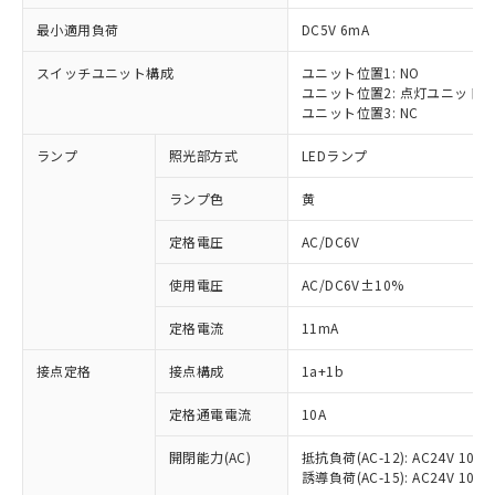
最小適用負荷
DC5V 6mA
スイッチユニット構成
ユニット位置1: NO
ユニット位置2: 点灯ユニット
ユニット位置3: NC
ランプ
照光部方式
LEDランプ
ランプ色
黄
※1 対応状況
定格電圧
AC/DC6V
対応済み：EU RoHS指令（10物質）の
使用電圧
AC/DC6V±10%
非含有に対応した製品が提供可能な商品で
す。
定格電流
11mA
対応予定：EU RoHS指令（10物質）の非含
ご利用条件
有に対応した製品に切り替える予定のある
接点定格
接点構成
1a+1b
商品です。
対応予定なし：EU RoHS指令（10物質）の
定格通電電流
10A
以下の条件をお読みいただき、同意のうえ
非含有に非対応の商品で、対応品を出す予
ご利用ください。
定はありません。
開閉能力(AC)
抵抗負荷(AC-12): AC24V 10A/A
誘導負荷(AC-15): AC24V 10A/AC
調査・確認中：EU RoHS指令（10物質）の
本サービスは、当社制御機器事業取扱