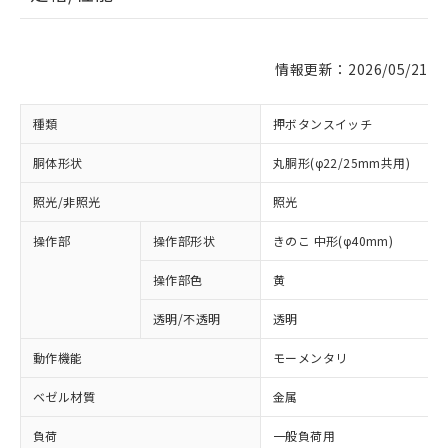
情報更新：2026/05/21
種類
押ボタンスイッチ
胴体形状
丸胴形(φ22/25mm共用)
照光/非照光
照光
操作部
操作部形状
きのこ 中形(φ40mm)
操作部色
黄
透明/不透明
透明
動作機能
モーメンタリ
ベゼル材質
金属
負荷
一般負荷用