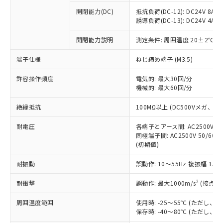
※1 中国RoHS○×表
非含有の対応状況を調査中または確認中の
商品の当社在庫状況および標準価格
開閉能力(DC)
抵抗負荷(DC-12): DC24V 8A/DC
商品です。
(税抜)を提供させていただくもので
誘導負荷(DC-13): DC24V 4A/DC
「○」：最大均質材料含有率が中国RoHSの
非該当品：ライセンス料など無形物で、有
す。
基準値以下であることを示します。
害物質有無と関係のない商品です。
開閉能力説明
測定条件: 周囲温度 20±2℃、
当社制御機器事業取扱商品の中には、
「×」：最大均質材料含有率が中国RoHSの
仕入先様の事情により、非含有部品として
本サービスの対象外となる商品もある
基準値を超えていることを示します。
いたものが、含有品と判明した場合などや
当社は、これら貴社製品のうち、外国
端子仕様
ねじ締め端子 (M3.5)
ことをご了承ください。
「－」：未確認です。当社販売部門へお問
むを得ず変更することがあります。
為替および外国貿易法に定める商品
在庫状況および標準価格照会結果は、
い合わせください。
許容操作頻度
電気的: 最大30回/分
（以下｢規制貨物等」という）を輸出
記載している更新日時点での社内デー
機械的: 最大60回/分
*EU RoHS指令（10物質）：
または国外への提供する場合は、日本
記
タに基づき作成されるものであり、閲
説明
鉛(Pb) 1000ppm以下、 水銀(Hg) 1000ppm以下、 カド
*中国RoHS10物質の基準値 (GB/T26572)：
国政府の輸出許可(または役務取引許
号
覧された時点での実際の在庫および標
ミウム(Cd) 100ppm以下、
Pb(鉛) :1000ppm、 Hg(水銀) : 1000ppm、 Cd(カドミウ
絶縁抵抗
100MΩ以上 (DC500Vメガ、
可)を取得するなどの必要な手続きを
六価クロム(Cr(Ⅵ)) 1000ppm以下、ポリ臭化ビフェニル
ム) : 100ppm、
準価格とは異なる場合があることをご
類(PBB) 1000ppm以下、ポリ臭化ジフェニルエーテル類
Cr(Ⅵ)(六価クロム) : 1000ppm、 PBBs(ポリ臭化ビフェ
とります。
了承ください。
(PBDE) 1000ppm以下、フタル酸ビス(2-エチルヘキシ
耐電圧
各端子とアース間: AC2500V 50/
○
一定数以上の在庫あり
ニル類) : 1000ppm、 PBDEs(ポリ臭化ジフェニルエーテ
当社は規制貨物を破棄する場合は、完
ル) (DEHP)(別名：DOP) 1000ppm以下、フタル酸ブチ
正式な納期状況および標準価格はお客
ル類) : 1000ppm、
同極端子間: AC2500V 50/60
ルベンジル（BBP） 1000ppm以下、フタル酸ジブチル
全に破砕するなど、違法に輸出されな
DBP(フタル酸ジブチル) : 1000ppm、 DIBP(フタル酸ジ
(初期値)
様のお取引先、またはお客様担当のオ
（DBP） 1000ppm以下、フタル酸ジイソブチル
イソブチル) : 1000ppm、 BBP(フタル酸ブチルベンジ
△
一定数には満たないが在庫あり
いよう必要な手段を講じます。
ムロン制御機器販売店・当社販売員に
(DIBP) 1000ppm以下
ル) : 1000ppm、
当社は貴社製品を、核兵器、ミサイ
但し、RoHS指令で産業用監視および制御機器に対する
耐振動
誤動作: 10～55Hz 複振幅 1.
DEHP(フタル酸ビス(2-エチルヘキシル)) : 1000ppm
ご相談ください。
適用除外項目は除く。
ル、化学兵器、生物兵器またはその他
－
在庫なし(最新の在庫状況につ
オムロン制御機器販売店や当社販売拠
フタル酸エステル類の４物質については閾値を超える意
2
耐衝撃
誤動作: 最大1000m/s
(接点開
武器並びにこれらの製造装置等に一切
いては、お客様のお取引先、ま
図的な使用がないことを確認しています。
点は「
販売ネットワーク
」をご確認
※2 環境保護使用期限
使用いたしません。
たはお客様担当のオムロン制御
ください。
周囲温度範囲
使用時: -25～55℃ (ただし
当社は、貴社製品を第三者に販売する
機器販売店・当社販売員にご確
在庫状況および標準価格結果を当社の
保存時: -40～80℃ (ただし
※2 対応予定月
「ｅ」：有害物質（10物質）のすべてが基
場合は、上記1、2および3の内容を当
認ください)
事前の承諾なく第三者に漏洩または開