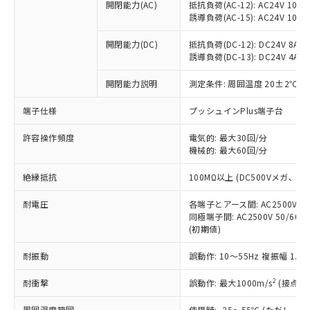
当社制御機器事業取扱商品の中には、
開閉能力(AC)
抵抗負荷(AC-12): AC24V 10A/A
「×」：最大均質材料含有率が中国RoHSの
仕入先様の事情により、非含有部品として
本サービスの対象外となる商品もある
誘導負荷(AC-15): AC24V 10A/AC
基準値を超えていることを示します。
いたものが、含有品と判明した場合などや
当社は、これら貴社製品のうち、外国
ことをご了承ください。
「－」：未確認です。当社販売部門へお問
むを得ず変更することがあります。
為替および外国貿易法に定める商品
在庫状況および標準価格照会結果は、
開閉能力(DC)
抵抗負荷(DC-12): DC24V 8A/DC
い合わせください。
（以下｢規制貨物等」という）を輸出
誘導負荷(DC-13): DC24V 4A/DC
記載している更新日時点での社内デー
*EU RoHS指令（10物質）：
または国外への提供する場合は、日本
記
タに基づき作成されるものであり、閲
説明
鉛(Pb) 1000ppm以下、 水銀(Hg) 1000ppm以下、 カド
*中国RoHS10物質の基準値 (GB/T26572)：
国政府の輸出許可(または役務取引許
開閉能力説明
測定条件: 周囲温度 20±2℃、
号
覧された時点での実際の在庫および標
ミウム(Cd) 100ppm以下、
Pb(鉛) :1000ppm、 Hg(水銀) : 1000ppm、 Cd(カドミウ
可)を取得するなどの必要な手続きを
六価クロム(Cr(Ⅵ)) 1000ppm以下、ポリ臭化ビフェニル
ム) : 100ppm、
準価格とは異なる場合があることをご
類(PBB) 1000ppm以下、ポリ臭化ジフェニルエーテル類
端子仕様
Cr(Ⅵ)(六価クロム) : 1000ppm、 PBBs(ポリ臭化ビフェ
プッシュインPlus端子台
とります。
了承ください。
(PBDE) 1000ppm以下、フタル酸ビス(2-エチルヘキシ
○
一定数以上の在庫あり
ニル類) : 1000ppm、 PBDEs(ポリ臭化ジフェニルエーテ
当社は規制貨物を破棄する場合は、完
ル) (DEHP)(別名：DOP) 1000ppm以下、フタル酸ブチ
正式な納期状況および標準価格はお客
ル類) : 1000ppm、
許容操作頻度
電気的: 最大30回/分
ルベンジル（BBP） 1000ppm以下、フタル酸ジブチル
全に破砕するなど、違法に輸出されな
DBP(フタル酸ジブチル) : 1000ppm、 DIBP(フタル酸ジ
様のお取引先、またはお客様担当のオ
（DBP） 1000ppm以下、フタル酸ジイソブチル
機械的: 最大60回/分
イソブチル) : 1000ppm、 BBP(フタル酸ブチルベンジ
△
一定数には満たないが在庫あり
いよう必要な手段を講じます。
ムロン制御機器販売店・当社販売員に
(DIBP) 1000ppm以下
ル) : 1000ppm、
当社は貴社製品を、核兵器、ミサイ
但し、RoHS指令で産業用監視および制御機器に対する
DEHP(フタル酸ビス(2-エチルヘキシル)) : 1000ppm
ご相談ください。
絶縁抵抗
100MΩ以上 (DC500Vメガ、
適用除外項目は除く。
ル、化学兵器、生物兵器またはその他
－
在庫なし(最新の在庫状況につ
オムロン制御機器販売店や当社販売拠
フタル酸エステル類の４物質については閾値を超える意
武器並びにこれらの製造装置等に一切
いては、お客様のお取引先、ま
図的な使用がないことを確認しています。
点は「
販売ネットワーク
」をご確認
耐電圧
各端子とアース間: AC2500V 50/
※2 環境保護使用期限
使用いたしません。
たはお客様担当のオムロン制御
同極端子間: AC2500V 50/60
ください。
当社は、貴社製品を第三者に販売する
(初期値)
機器販売店・当社販売員にご確
在庫状況および標準価格結果を当社の
※2 対応予定月
「ｅ」：有害物質（10物質）のすべてが基
場合は、上記1、2および3の内容を当
認ください)
事前の承諾なく第三者に漏洩または開
準値以下であることを示します。
耐振動
誤動作: 10～55Hz 複振幅 1.
該第三者に通知します。また当社は、
示しないようお願いします。
部品在庫の切り替え状況などにより、予定
「10」：通常の使用状況下において有害物
販売先および販売に係わる関係者が違
マイパーツ機能（部品リスト作成サー
空
受注生産機種、また在庫状況の
2
耐衝撃
誤動作: 最大1000m/s
(接点開
月が前後することがあります。
質が外部に漏えいし、環境に深刻な影響を
法に輸出するおそれがある場合は、取
ビス）をご利用いただくには、I-Web
白
情報を公開していない機種
及ぼさない年数を意味します。
り引きをいたしません。
メンバーズにご登録されている必要が
周囲温度範囲
使用時: -25～55℃ (ただし