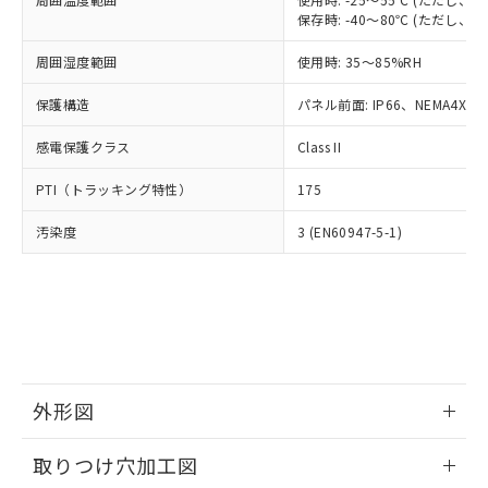
「－」：未確認です。当社販売部門へお問
あります。
保存時: -40～80℃ (ただし
い合わせください。
お客様が当ウェブサイト上で当社にご
※3 非含有証明書ダウンロード
登録された部品リストについて、当社
周囲湿度範囲
使用時: 35～85%RH
および当社の共同利用者が、当社の製
下記の非含有証明書をダウンロードするこ
保護構造
パネル前面: IP66、NEMA4X, N
品・サービスに関するお客様との取
とができます。
合意する
キャンセル
引・商談に必要な範囲で利用すること
感電保護クラス
Class II
をご了承ください。
EU RoHS指令（10物質）の非含有証明書
※当社の共同利用者とは、
"個人情報
PTI（トラッキング特性）
51物質の非含有証明書（当社基準）
175
の共同利用に関して"
の「1.共同利
※本証明書は発行日時点で非含有を証明す
用者の範囲」に記載されている法人を
汚染度
3 (EN60947-5-1)
るもので、過去に遡って非含有を証明する
指します。
ものではありません。
また、RoHS指令のフタル酸エステル類４
物質の対応では、対応完了までの期間は出
荷製品に未対応品が混在することから備考
欄に対応日を記載しておりました。
既に当社にて対応品への在庫切替を完了
していることから、特段のことがない限
外形図
り、2022年1月12日より割愛しておりま
す。
情報更新：2026/05/21
取りつけ穴加工図