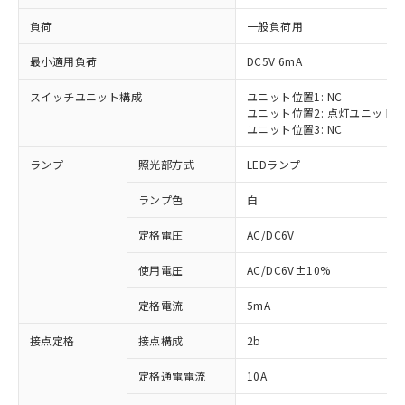
負荷
一般負荷用
最小適用負荷
DC5V 6mA
スイッチユニット構成
ユニット位置1: NC
※1 対応状況
ユニット位置2: 点灯ユニット
ユニット位置3: NC
対応済み：EU RoHS指令（10物質）の
ランプ
照光部方式
LEDランプ
非含有に対応した製品が提供可能な商品で
す。
ランプ色
白
対応予定：EU RoHS指令（10物質）の非含
ご利用条件
有に対応した製品に切り替える予定のある
定格電圧
AC/DC6V
商品です。
対応予定なし：EU RoHS指令（10物質）の
使用電圧
AC/DC6V±10%
以下の条件をお読みいただき、同意のうえ
非含有に非対応の商品で、対応品を出す予
ご利用ください。
定はありません。
定格電流
5mA
調査・確認中：EU RoHS指令（10物質）の
本サービスは、当社制御機器事業取扱
※1 中国RoHS○×表
非含有の対応状況を調査中または確認中の
接点定格
接点構成
2b
商品の当社在庫状況および標準価格
商品です。
(税抜)を提供させていただくもので
「○」：最大均質材料含有率が中国RoHSの
定格通電電流
10A
非該当品：ライセンス料など無形物で、有
す。
基準値以下であることを示します。
害物質有無と関係のない商品です。