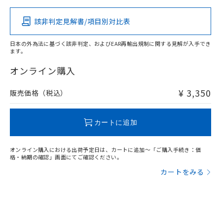
該非判定見解書/項目別対比表
X
O
O
O
日本の外為法に基づく該非判定、およびEAR再輸出規制に関する見解が入手でき
ます。
"対応済み"や非含有の記載がされた商品であっても、流通
在庫等で未対応品が混在する可能性があります。
オンライン購入
非含有品が必要な際は、弊社営業部門もしくは販売店へお
問い合わせください。
¥ 3,350
販売価格（税込）
この製品のRoHS/REACH対応状況ページへ
カートに追加
オンライン購入における出荷予定日は、カートに追加～「ご購入手続き：価
格・納期の確認」画面にてご確認ください。
カートをみる