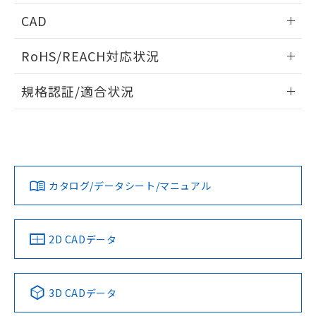
情報更新：2026/05/21
CAD
ログイン/会員登録いただくと、CADデータをダウンロー
RoHS/REACH対応状況
ドすることができます。
情報更新：2026/7/29
規格認証/適合状況
ログイン/会員登録
EU RoHS
注意事項・凡例
A22NL-MMM-TWA-P202-WAについての規格認証/適合状況に
ついては、「カスタマーサポートセンタ お客様相談室」また
は貴社担当オムロン営業員または販売店にお問い合わせくだ
対応状況
対応予定月
※1
※2
さい。
ダウンロードデータをご利用いただく前に、以下を必ずお読
みください。
カタログ/データシート/マニュアル
対応済み
ソフトウェアの使用条件
お問い合わせ
中国 RoHS
注意事項・凡例
2D CADデータ
中国 RoHS表
※1 ※2
3D CADデータ
Pb
Hg
Cd
Cr(VI)