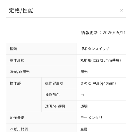
定格/性能
情報更新：2026/05/21
種類
押ボタンスイッチ
胴体形状
丸胴形(φ22/25mm共用)
照光/非照光
照光
操作部
操作部形状
きのこ 中形(φ40mm)
操作部色
白
透明/不透明
透明
動作機能
モーメンタリ
ベゼル材質
金属