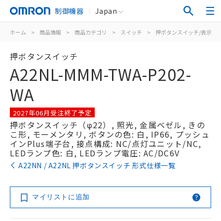
制御機器
Japan
ホーム
>
商品情報
>
商品カテゴリ
>
スイッチ
>
押ボタンスイッチ/表示灯
押ボタンスイッチ
A22NL-MMM-TWA-P202-
WA
2027年06月受注終了予定
押ボタンスイッチ（φ22）, 照光, 金属ベゼル, きの
こ形, モーメンタリ, ボタンの色: 白, IP66, プッシュ
インPlus端子台, 接点構成: NC/点灯ユニット/NC,
LEDランプ色: 白, LEDランプ電圧: AC/DC6V
A22NN / A22NL 押ボタンスイッチ 形式仕様一覧
マイリストに追加