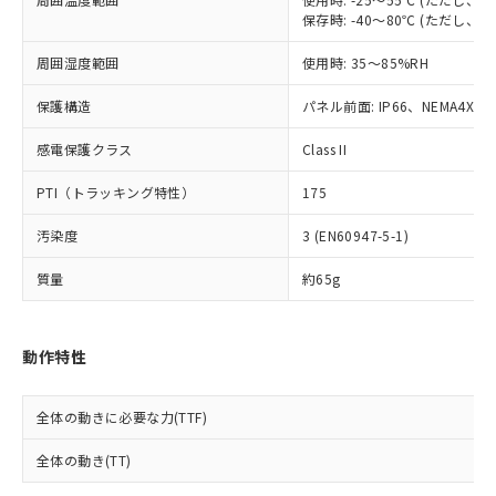
※2 対応予定月
「ｅ」：有害物質（10物質）のすべてが基
場合は、上記1、2および3の内容を当
認ください)
事前の承諾なく第三者に漏洩または開
保存時: -40～80℃ (ただし
準値以下であることを示します。
該第三者に通知します。また当社は、
示しないようお願いします。
部品在庫の切り替え状況などにより、予定
「10」：通常の使用状況下において有害物
販売先および販売に係わる関係者が違
マイパーツ機能（部品リスト作成サー
空
受注生産機種、また在庫状況の
周囲湿度範囲
使用時: 35～85%RH
月が前後することがあります。
質が外部に漏えいし、環境に深刻な影響を
法に輸出するおそれがある場合は、取
ビス）をご利用いただくには、I-Web
白
情報を公開していない機種
及ぼさない年数を意味します。
り引きをいたしません。
メンバーズにご登録されている必要が
保護構造
パネル前面: IP66、NEMA4X, N
「－」：未確認です。当社販売部門へお問
あります。
い合わせください。
感電保護クラス
Class II
お客様が当ウェブサイト上で当社にご
※3 非含有証明書ダウンロード
登録された部品リストについて、当社
PTI（トラッキング特性）
175
および当社の共同利用者が、当社の製
下記の非含有証明書をダウンロードするこ
品・サービスに関するお客様との取
とができます。
汚染度
3 (EN60947-5-1)
合意する
キャンセル
引・商談に必要な範囲で利用すること
をご了承ください。
質量
約65g
EU RoHS指令（10物質）の非含有証明書
※当社の共同利用者とは、
"個人情報
51物質の非含有証明書（当社基準）
の共同利用に関して"
の「1.共同利
※本証明書は発行日時点で非含有を証明す
用者の範囲」に記載されている法人を
るもので、過去に遡って非含有を証明する
動作特性
指します。
ものではありません。
また、RoHS指令のフタル酸エステル類４
全体の動きに必要な力(TTF)
物質の対応では、対応完了までの期間は出
荷製品に未対応品が混在することから備考
全体の動き(TT)
欄に対応日を記載しておりました。
既に当社にて対応品への在庫切替を完了