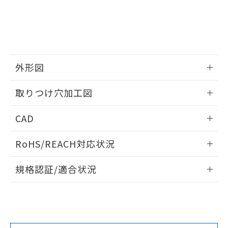
していることから、特段のことがない限
り、2022年1月12日より割愛しておりま
す。
外形図
情報更新：2026/05/21
取りつけ穴加工図
情報更新：2026/05/21
CAD
ログイン/会員登録いただくと、CADデータをダウンロー
RoHS/REACH対応状況
ドすることができます。
情報更新：2026/7/29
規格認証/適合状況
ログイン/会員登録
EU RoHS
注意事項・凡例
A22NL-MMM-TWA-P102-WAについての規格認証/適合状況に
ついては、「カスタマーサポートセンタ お客様相談室」また
は貴社担当オムロン営業員または販売店にお問い合わせくだ
対応状況
対応予定月
※1
※2
さい。
ダウンロードデータをご利用いただく前に、以下を必ずお読