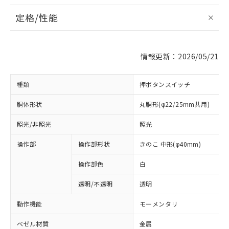
定格/性能
情報更新：2026/05/21
種類
押ボタンスイッチ
胴体形状
丸胴形(φ22/25mm共用)
照光/非照光
照光
操作部
操作部形状
きのこ 中形(φ40mm)
操作部色
白
透明/不透明
透明
動作機能
モーメンタリ
ベゼル材質
金属