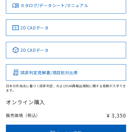
みください。
カタログ/データシート/マニュアル
対応済み
ソフトウェアの使用条件
お問い合わせ
中国 RoHS
注意事項・凡例
2D CADデータ
中国 RoHS表
※1 ※2
3D CADデータ
Pb
Hg
Cd
Cr(VI)
該非判定見解書/項目別対比表
X
O
O
O
日本の外為法に基づく該非判定、およびEAR再輸出規制に関する見解が入手でき
ます。
"対応済み"や非含有の記載がされた商品であっても、流通
在庫等で未対応品が混在する可能性があります。
オンライン購入
非含有品が必要な際は、弊社営業部門もしくは販売店へお
問い合わせください。
¥ 3,350
販売価格（税込）
この製品のRoHS/REACH対応状況ページへ