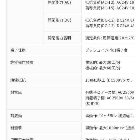
開閉能力(AC)
抵抗負荷(AC-12): AC24V 10A/A
調査・確認中：EU RoHS指令（10物質）の
本サービスは、当社制御機器事業取扱
※1 中国RoHS○×表
誘導負荷(AC-15): AC24V 10A/AC
非含有の対応状況を調査中または確認中の
商品の当社在庫状況および標準価格
商品です。
(税抜)を提供させていただくもので
開閉能力(DC)
抵抗負荷(DC-12): DC24V 8A/DC
「○」：最大均質材料含有率が中国RoHSの
非該当品：ライセンス料など無形物で、有
す。
誘導負荷(DC-13): DC24V 4A/DC
基準値以下であることを示します。
害物質有無と関係のない商品です。
当社制御機器事業取扱商品の中には、
「×」：最大均質材料含有率が中国RoHSの
仕入先様の事情により、非含有部品として
開閉能力説明
測定条件: 周囲温度 20±2℃、
本サービスの対象外となる商品もある
基準値を超えていることを示します。
いたものが、含有品と判明した場合などや
当社は、これら貴社製品のうち、外国
ことをご了承ください。
「－」：未確認です。当社販売部門へお問
むを得ず変更することがあります。
為替および外国貿易法に定める商品
端子仕様
プッシュインPlus端子台
在庫状況および標準価格照会結果は、
い合わせください。
（以下｢規制貨物等」という）を輸出
記載している更新日時点での社内デー
*EU RoHS指令（10物質）：
許容操作頻度
電気的: 最大30回/分
または国外への提供する場合は、日本
記
タに基づき作成されるものであり、閲
説明
鉛(Pb) 1000ppm以下、 水銀(Hg) 1000ppm以下、 カド
*中国RoHS10物質の基準値 (GB/T26572)：
機械的: 最大60回/分
国政府の輸出許可(または役務取引許
号
覧された時点での実際の在庫および標
ミウム(Cd) 100ppm以下、
Pb(鉛) :1000ppm、 Hg(水銀) : 1000ppm、 Cd(カドミウ
可)を取得するなどの必要な手続きを
六価クロム(Cr(Ⅵ)) 1000ppm以下、ポリ臭化ビフェニル
ム) : 100ppm、
準価格とは異なる場合があることをご
絶縁抵抗
100MΩ以上 (DC500Vメガ、
類(PBB) 1000ppm以下、ポリ臭化ジフェニルエーテル類
Cr(Ⅵ)(六価クロム) : 1000ppm、 PBBs(ポリ臭化ビフェ
とります。
了承ください。
(PBDE) 1000ppm以下、フタル酸ビス(2-エチルヘキシ
○
一定数以上の在庫あり
ニル類) : 1000ppm、 PBDEs(ポリ臭化ジフェニルエーテ
当社は規制貨物を破棄する場合は、完
ル) (DEHP)(別名：DOP) 1000ppm以下、フタル酸ブチ
正式な納期状況および標準価格はお客
ル類) : 1000ppm、
耐電圧
各端子とアース間: AC2500V 50/
ルベンジル（BBP） 1000ppm以下、フタル酸ジブチル
全に破砕するなど、違法に輸出されな
DBP(フタル酸ジブチル) : 1000ppm、 DIBP(フタル酸ジ
様のお取引先、またはお客様担当のオ
同極端子間: AC2500V 50/60
（DBP） 1000ppm以下、フタル酸ジイソブチル
イソブチル) : 1000ppm、 BBP(フタル酸ブチルベンジ
△
一定数には満たないが在庫あり
いよう必要な手段を講じます。
(初期値)
ムロン制御機器販売店・当社販売員に
(DIBP) 1000ppm以下
ル) : 1000ppm、
当社は貴社製品を、核兵器、ミサイ
但し、RoHS指令で産業用監視および制御機器に対する
DEHP(フタル酸ビス(2-エチルヘキシル)) : 1000ppm
ご相談ください。
適用除外項目は除く。
ル、化学兵器、生物兵器またはその他
耐振動
誤動作: 10～55Hz 複振幅 1.
－
在庫なし(最新の在庫状況につ
オムロン制御機器販売店や当社販売拠
フタル酸エステル類の４物質については閾値を超える意
武器並びにこれらの製造装置等に一切
いては、お客様のお取引先、ま
図的な使用がないことを確認しています。
点は「
販売ネットワーク
」をご確認
※2 環境保護使用期限
2
耐衝撃
誤動作: 最大1000m/s
(接点開
使用いたしません。
たはお客様担当のオムロン制御
ください。
当社は、貴社製品を第三者に販売する
機器販売店・当社販売員にご確
在庫状況および標準価格結果を当社の
周囲温度範囲
使用時: -25～55℃ (ただし