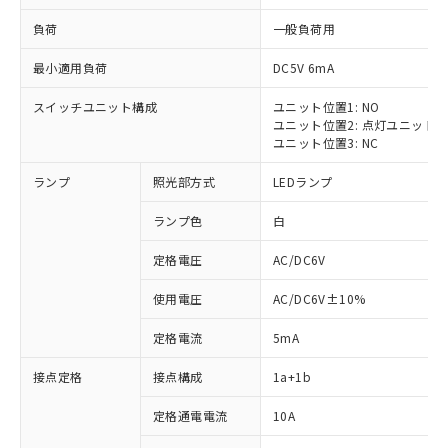
負荷
一般負荷用
最小適用負荷
DC5V 6mA
スイッチユニット構成
ユニット位置1: NO
ユニット位置2: 点灯ユニット
ユニット位置3: NC
ランプ
照光部方式
LEDランプ
ランプ色
白
※1 対応状況
定格電圧
AC/DC6V
対応済み：EU RoHS指令（10物質）の
非含有に対応した製品が提供可能な商品で
使用電圧
AC/DC6V±10%
す。
対応予定：EU RoHS指令（10物質）の非含
定格電流
5mA
ご利用条件
有に対応した製品に切り替える予定のある
商品です。
接点定格
接点構成
1a+1b
対応予定なし：EU RoHS指令（10物質）の
以下の条件をお読みいただき、同意のうえ
非含有に非対応の商品で、対応品を出す予
定格通電電流
10A
ご利用ください。
定はありません。