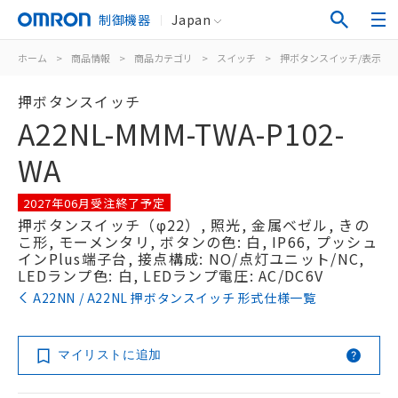
制御機器
Japan
ホーム
>
商品情報
>
商品カテゴリ
>
スイッチ
>
押ボタンスイッチ/表示灯
押ボタンスイッチ
A22NL-MMM-TWA-P102-
WA
2027年06月受注終了予定
押ボタンスイッチ（φ22）, 照光, 金属ベゼル, きの
こ形, モーメンタリ, ボタンの色: 白, IP66, プッシュ
インPlus端子台, 接点構成: NO/点灯ユニット/NC,
LEDランプ色: 白, LEDランプ電圧: AC/DC6V
A22NN / A22NL 押ボタンスイッチ 形式仕様一覧
マイリストに追加