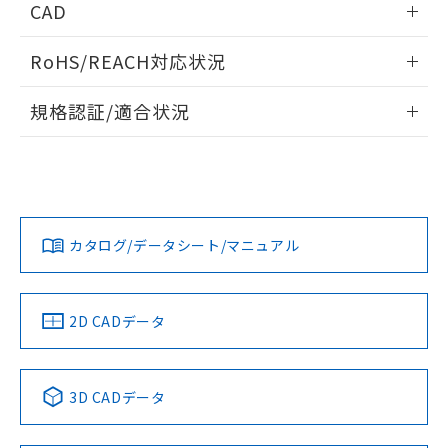
CAD
ログイン/会員登録いただくと、CADデータをダウンロー
RoHS/REACH対応状況
ドすることができます。
情報更新：2026/7/29
規格認証/適合状況
ログイン/会員登録
EU RoHS
注意事項・凡例
UL認証
CSA認証
CEマーキング
Yes
Yes
Yes
対応状況
対応予定月
※1
※2
ダウンロードデータをご利用いただく前に、以下を必ずお読
みください。
カタログ/データシート/マニュアル
対応済み
ソフトウェアの使用条件
LR型式承認
DNV型式承認
BV型式承認
KR型式承
（イギリス
（ノルウェー
（フランス
（韓国
船舶規格）
船舶規格）
船舶規格）
船舶規格
中国 RoHS
注意事項・凡例
2D CADデータ
No
No
No
No
中国 RoHS表
※1 ※2
3D CADデータ
この製品の規格認証/適合状況ページへ
Pb
Hg
Cd
Cr(VI)
その他の認証はこちらのページからご検索ください