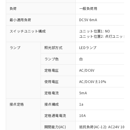
負荷
一般負荷用
最小適用負荷
DC5V 6mA
スイッチユニット構成
ユニット位置1: NO
※1 対応状況
ユニット位置2: 点灯ユニット
対応済み：EU RoHS指令（10物質）の
ランプ
照光部方式
LEDランプ
非含有に対応した製品が提供可能な商品で
す。
ランプ色
白
対応予定：EU RoHS指令（10物質）の非含
ご利用条件
有に対応した製品に切り替える予定のある
定格電圧
AC/DC6V
商品です。
使用電圧
AC/DC6V±10%
対応予定なし：EU RoHS指令（10物質）の
以下の条件をお読みいただき、同意のうえ
非含有に非対応の商品で、対応品を出す予
ご利用ください。
定格電流
5mA
定はありません。
調査・確認中：EU RoHS指令（10物質）の
本サービスは、当社制御機器事業取扱
接点定格
接点構成
1a
※1 中国RoHS○×表
非含有の対応状況を調査中または確認中の
商品の当社在庫状況および標準価格
商品です。
(税抜)を提供させていただくもので
定格通電電流
10A
「○」：最大均質材料含有率が中国RoHSの
非該当品：ライセンス料など無形物で、有
す。
基準値以下であることを示します。
害物質有無と関係のない商品です。
開閉能力(AC)
抵抗負荷(AC-12): AC24V 10A/A
当社制御機器事業取扱商品の中には、