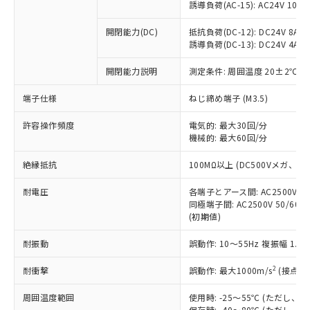
「×」：最大均質材料含有率が中国RoHSの
仕入先様の事情により、非含有部品として
誘導負荷(AC-15): AC24V 10A/AC
本サービスの対象外となる商品もある
基準値を超えていることを示します。
いたものが、含有品と判明した場合などや
当社は、これら貴社製品のうち、外国
ことをご了承ください。
「－」：未確認です。当社販売部門へお問
むを得ず変更することがあります。
開閉能力(DC)
抵抗負荷(DC-12): DC24V 8A/DC
為替および外国貿易法に定める商品
在庫状況および標準価格照会結果は、
い合わせください。
誘導負荷(DC-13): DC24V 4A/DC
（以下｢規制貨物等」という）を輸出
記載している更新日時点での社内デー
*EU RoHS指令（10物質）：
または国外への提供する場合は、日本
記
タに基づき作成されるものであり、閲
説明
鉛(Pb) 1000ppm以下、 水銀(Hg) 1000ppm以下、 カド
開閉能力説明
測定条件: 周囲温度 20±2℃、
*中国RoHS10物質の基準値 (GB/T26572)：
国政府の輸出許可(または役務取引許
号
覧された時点での実際の在庫および標
ミウム(Cd) 100ppm以下、
Pb(鉛) :1000ppm、 Hg(水銀) : 1000ppm、 Cd(カドミウ
可)を取得するなどの必要な手続きを
六価クロム(Cr(Ⅵ)) 1000ppm以下、ポリ臭化ビフェニル
ム) : 100ppm、
準価格とは異なる場合があることをご
端子仕様
ねじ締め端子 (M3.5)
類(PBB) 1000ppm以下、ポリ臭化ジフェニルエーテル類
Cr(Ⅵ)(六価クロム) : 1000ppm、 PBBs(ポリ臭化ビフェ
とります。
了承ください。
(PBDE) 1000ppm以下、フタル酸ビス(2-エチルヘキシ
○
一定数以上の在庫あり
ニル類) : 1000ppm、 PBDEs(ポリ臭化ジフェニルエーテ
当社は規制貨物を破棄する場合は、完
ル) (DEHP)(別名：DOP) 1000ppm以下、フタル酸ブチ
正式な納期状況および標準価格はお客
許容操作頻度
ル類) : 1000ppm、
電気的: 最大30回/分
ルベンジル（BBP） 1000ppm以下、フタル酸ジブチル
全に破砕するなど、違法に輸出されな
DBP(フタル酸ジブチル) : 1000ppm、 DIBP(フタル酸ジ
機械的: 最大60回/分
様のお取引先、またはお客様担当のオ
（DBP） 1000ppm以下、フタル酸ジイソブチル
イソブチル) : 1000ppm、 BBP(フタル酸ブチルベンジ
△
一定数には満たないが在庫あり
いよう必要な手段を講じます。
ムロン制御機器販売店・当社販売員に
(DIBP) 1000ppm以下
ル) : 1000ppm、
当社は貴社製品を、核兵器、ミサイ
絶縁抵抗
但し、RoHS指令で産業用監視および制御機器に対する
100MΩ以上 (DC500Vメガ、
DEHP(フタル酸ビス(2-エチルヘキシル)) : 1000ppm
ご相談ください。
適用除外項目は除く。
ル、化学兵器、生物兵器またはその他
－
在庫なし(最新の在庫状況につ
オムロン制御機器販売店や当社販売拠
フタル酸エステル類の４物質については閾値を超える意
耐電圧
各端子とアース間: AC2500V 50/
武器並びにこれらの製造装置等に一切
いては、お客様のお取引先、ま
図的な使用がないことを確認しています。
点は「
販売ネットワーク
」をご確認
同極端子間: AC2500V 50/60
※2 環境保護使用期限
使用いたしません。
たはお客様担当のオムロン制御
ください。
(初期値)
当社は、貴社製品を第三者に販売する
機器販売店・当社販売員にご確
在庫状況および標準価格結果を当社の
※2 対応予定月
「ｅ」：有害物質（10物質）のすべてが基
場合は、上記1、2および3の内容を当
認ください)
事前の承諾なく第三者に漏洩または開
耐振動
誤動作: 10～55Hz 複振幅 1.
準値以下であることを示します。
該第三者に通知します。また当社は、
示しないようお願いします。
部品在庫の切り替え状況などにより、予定
「10」：通常の使用状況下において有害物
販売先および販売に係わる関係者が違
マイパーツ機能（部品リスト作成サー
2
耐衝撃
誤動作: 最大1000m/s
(接点開
空
受注生産機種、また在庫状況の
月が前後することがあります。
質が外部に漏えいし、環境に深刻な影響を
法に輸出するおそれがある場合は、取
ビス）をご利用いただくには、I-Web
白
情報を公開していない機種
及ぼさない年数を意味します。
り引きをいたしません。
周囲温度範囲
使用時: -25～55℃ (ただし
メンバーズにご登録されている必要が
「－」：未確認です。当社販売部門へお問
保存時: -40～80℃ (ただし