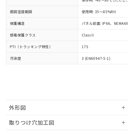
あります。
い合わせください。
お客様が当ウェブサイト上で当社にご
※3 非含有証明書ダウンロード
周囲湿度範囲
使用時: 35～85%RH
登録された部品リストについて、当社
および当社の共同利用者が、当社の製
保護構造
パネル前面: IP66、NEMA4X, N
下記の非含有証明書をダウンロードするこ
品・サービスに関するお客様との取
とができます。
合意する
キャンセル
引・商談に必要な範囲で利用すること
感電保護クラス
Class II
をご了承ください。
EU RoHS指令（10物質）の非含有証明書
※当社の共同利用者とは、
"個人情報
PTI（トラッキング特性）
175
51物質の非含有証明書（当社基準）
の共同利用に関して"
の「1.共同利
※本証明書は発行日時点で非含有を証明す
用者の範囲」に記載されている法人を
汚染度
3 (EN60947-5-1)
るもので、過去に遡って非含有を証明する
指します。
ものではありません。
また、RoHS指令のフタル酸エステル類４
物質の対応では、対応完了までの期間は出
荷製品に未対応品が混在することから備考
欄に対応日を記載しておりました。
既に当社にて対応品への在庫切替を完了
していることから、特段のことがない限
外形図
り、2022年1月12日より割愛しておりま
情報更新：2026/05/21
す。
取りつけ穴加工図
情報更新：2026/05/21