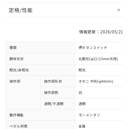
定格/性能
情報更新：2026/05/21
種類
押ボタンスイッチ
胴体形状
丸胴形(φ22/25mm共用)
照光/非照光
照光
操作部
操作部形状
きのこ 中形(φ40mm)
操作部色
白
透明/不透明
透明
動作機能
モーメンタリ
ベゼル材質
金属