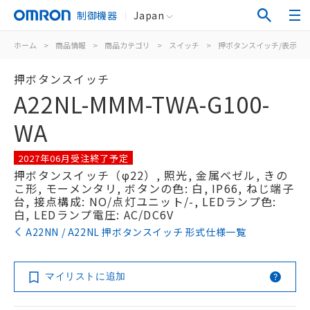
制御機器
Japan
ホーム
>
商品情報
>
商品カテゴリ
>
スイッチ
>
押ボタンスイッチ/表示灯
押ボタンスイッチ
A22NL-MMM-TWA-G100-
WA
2027年06月受注終了予定
押ボタンスイッチ（φ22）, 照光, 金属ベゼル, きの
こ形, モーメンタリ, ボタンの色: 白, IP66, ねじ端子
台, 接点構成: NO/点灯ユニット/-, LEDランプ色:
白, LEDランプ電圧: AC/DC6V
A22NN / A22NL 押ボタンスイッチ 形式仕様一覧
マイリストに追加