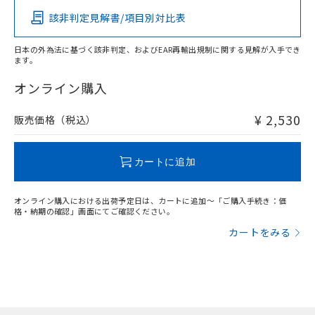
該非判定見解書/項目別対比表
X
O
O
O
日本の外為法に基づく該非判定、およびEAR再輸出規制に関する見解が入手でき
ます。
"対応済み"や非含有の記載がされた商品であっても、流通
在庫等で未対応品が混在する可能性があります。
オンライン購入
非含有品が必要な際は、弊社営業部門もしくは販売店へお
問い合わせください。
¥ 2,530
販売価格（税込）
この製品のRoHS/REACH対応状況ページへ
カートに追加
オンライン購入における出荷予定日は、カートに追加～「ご購入手続き：価
格・納期の確認」画面にてご確認ください。
カートをみる