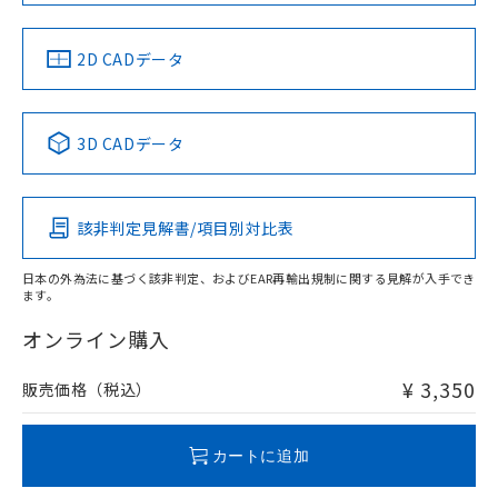
中国 RoHS
注意事項・凡例
2D CADデータ
中国 RoHS表
※1 ※2
3D CADデータ
Pb
Hg
Cd
Cr(VI)
該非判定見解書/項目別対比表
X
O
O
O
日本の外為法に基づく該非判定、およびEAR再輸出規制に関する見解が入手でき
ます。
"対応済み"や非含有の記載がされた商品であっても、流通
在庫等で未対応品が混在する可能性があります。
オンライン購入
非含有品が必要な際は、弊社営業部門もしくは販売店へお
問い合わせください。
¥ 3,350
販売価格（税込）
この製品のRoHS/REACH対応状況ページへ
カートに追加