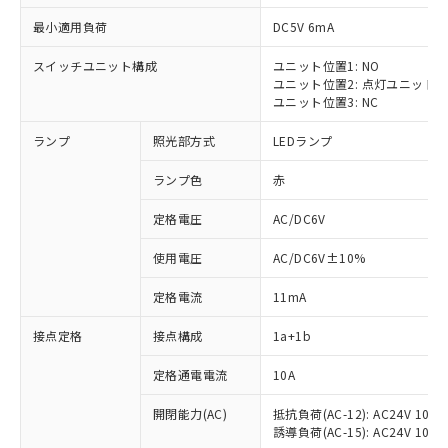
最小適用負荷
DC5V 6mA
スイッチユニット構成
ユニット位置1: NO
ユニット位置2: 点灯ユニット
ユニット位置3: NC
ランプ
照光部方式
LEDランプ
ランプ色
赤
※1 対応状況
定格電圧
AC/DC6V
対応済み：EU RoHS指令（10物質）の
使用電圧
AC/DC6V±10%
非含有に対応した製品が提供可能な商品で
す。
定格電流
11mA
対応予定：EU RoHS指令（10物質）の非含
ご利用条件
有に対応した製品に切り替える予定のある
接点定格
接点構成
1a+1b
商品です。
対応予定なし：EU RoHS指令（10物質）の
定格通電電流
10A
以下の条件をお読みいただき、同意のうえ
非含有に非対応の商品で、対応品を出す予
ご利用ください。
定はありません。
開閉能力(AC)
抵抗負荷(AC-12): AC24V 10A/A
誘導負荷(AC-15): AC24V 10A/AC
調査・確認中：EU RoHS指令（10物質）の
本サービスは、当社制御機器事業取扱