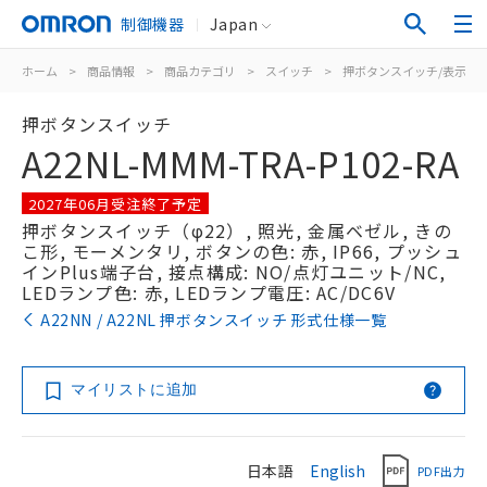
制御機器
Japan
ホーム
>
商品情報
>
商品カテゴリ
>
スイッチ
>
押ボタンスイッチ/表示灯
押ボタンスイッチ
A22NL-MMM-TRA-P102-RA
2027年06月受注終了予定
押ボタンスイッチ（φ22）, 照光, 金属ベゼル, きの
こ形, モーメンタリ, ボタンの色: 赤, IP66, プッシュ
インPlus端子台, 接点構成: NO/点灯ユニット/NC,
LEDランプ色: 赤, LEDランプ電圧: AC/DC6V
A22NN / A22NL 押ボタンスイッチ 形式仕様一覧
マイリストに追加
日本語
English
PDF出力