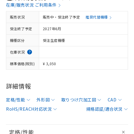
在庫/販売状況 ご利用条件
販売状況
販売中・受注終了予定
推奨代替機種
受注終了予定
2027年6月
機種区分
受注生産機種
在庫状況
標準価格(税別)
¥ 3,050
詳細情報
定格/性能
外形図
取りつけ穴加工図
CAD
RoHS/REACH対応状況
規格認証/適合状況
定格/性能