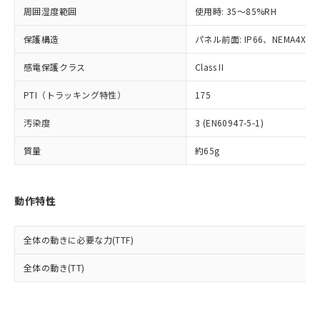
準値以下であることを示します。
該第三者に通知します。また当社は、
示しないようお願いします。
周囲湿度範囲
使用時: 35～85%RH
部品在庫の切り替え状況などにより、予定
「10」：通常の使用状況下において有害物
販売先および販売に係わる関係者が違
マイパーツ機能（部品リスト作成サー
空
受注生産機種、また在庫状況の
月が前後することがあります。
質が外部に漏えいし、環境に深刻な影響を
法に輸出するおそれがある場合は、取
ビス）をご利用いただくには、I-Web
保護構造
パネル前面: IP66、NEMA4X, N
白
情報を公開していない機種
及ぼさない年数を意味します。
り引きをいたしません。
メンバーズにご登録されている必要が
「－」：未確認です。当社販売部門へお問
感電保護クラス
Class II
あります。
い合わせください。
お客様が当ウェブサイト上で当社にご
※3 非含有証明書ダウンロード
PTI（トラッキング特性）
175
登録された部品リストについて、当社
および当社の共同利用者が、当社の製
下記の非含有証明書をダウンロードするこ
汚染度
3 (EN60947-5-1)
品・サービスに関するお客様との取
とができます。
合意する
キャンセル
引・商談に必要な範囲で利用すること
質量
約65g
をご了承ください。
EU RoHS指令（10物質）の非含有証明書
※当社の共同利用者とは、
"個人情報
51物質の非含有証明書（当社基準）
の共同利用に関して"
の「1.共同利
※本証明書は発行日時点で非含有を証明す
動作特性
用者の範囲」に記載されている法人を
るもので、過去に遡って非含有を証明する
指します。
ものではありません。
全体の動きに必要な力(TTF)
また、RoHS指令のフタル酸エステル類４
物質の対応では、対応完了までの期間は出
全体の動き(TT)
荷製品に未対応品が混在することから備考
欄に対応日を記載しておりました。
既に当社にて対応品への在庫切替を完了
していることから、特段のことがない限