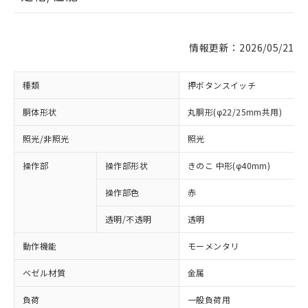
情報更新：2026/05/21
種類
押ボタンスイッチ
胴体形状
丸胴形(φ22/25mm共用)
照光/非照光
照光
操作部
操作部形状
きのこ 中形(φ40mm)
操作部色
赤
透明/不透明
透明
動作機能
モーメンタリ
ベゼル材質
金属
負荷
一般負荷用