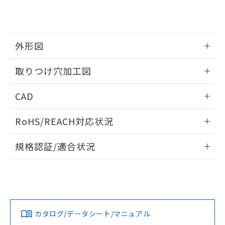
り、2022年1月12日より割愛しておりま
す。
外形図
情報更新：2026/05/21
取りつけ穴加工図
情報更新：2026/05/21
CAD
ログイン/会員登録いただくと、CADデータをダウンロー
RoHS/REACH対応状況
ドすることができます。
情報更新：2026/7/29
規格認証/適合状況
ログイン/会員登録
EU RoHS
注意事項・凡例
A22NL-MMM-TRA-P102-RAについての規格認証/適合状況に
ついては、「カスタマーサポートセンタ お客様相談室」また
は貴社担当オムロン営業員または販売店にお問い合わせくだ
対応状況
対応予定月
※1
※2
さい。
ダウンロードデータをご利用いただく前に、以下を必ずお読
みください。
カタログ/データシート/マニュアル
対応済み
ソフトウェアの使用条件
お問い合わせ