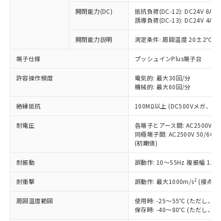
※1 中国RoHS○×表
非含有の対応状況を調査中または確認中の
商品の当社在庫状況および標準価格
開閉能力(DC)
抵抗負荷(DC-12): DC24V 8A/DC
商品です。
(税抜)を提供させていただくもので
誘導負荷(DC-13): DC24V 4A/DC
「○」：最大均質材料含有率が中国RoHSの
非該当品：ライセンス料など無形物で、有
す。
基準値以下であることを示します。
害物質有無と関係のない商品です。
開閉能力説明
測定条件: 周囲温度 20±2℃、
当社制御機器事業取扱商品の中には、
「×」：最大均質材料含有率が中国RoHSの
仕入先様の事情により、非含有部品として
本サービスの対象外となる商品もある
基準値を超えていることを示します。
いたものが、含有品と判明した場合などや
当社は、これら貴社製品のうち、外国
端子仕様
プッシュインPlus端子台
ことをご了承ください。
「－」：未確認です。当社販売部門へお問
むを得ず変更することがあります。
為替および外国貿易法に定める商品
在庫状況および標準価格照会結果は、
い合わせください。
許容操作頻度
電気的: 最大30回/分
（以下｢規制貨物等」という）を輸出
記載している更新日時点での社内デー
機械的: 最大60回/分
*EU RoHS指令（10物質）：
または国外への提供する場合は、日本
記
タに基づき作成されるものであり、閲
説明
鉛(Pb) 1000ppm以下、 水銀(Hg) 1000ppm以下、 カド
*中国RoHS10物質の基準値 (GB/T26572)：
国政府の輸出許可(または役務取引許
号
覧された時点での実際の在庫および標
ミウム(Cd) 100ppm以下、
Pb(鉛) :1000ppm、 Hg(水銀) : 1000ppm、 Cd(カドミウ
絶縁抵抗
100MΩ以上 (DC500Vメガ、
可)を取得するなどの必要な手続きを
六価クロム(Cr(Ⅵ)) 1000ppm以下、ポリ臭化ビフェニル
ム) : 100ppm、
準価格とは異なる場合があることをご
類(PBB) 1000ppm以下、ポリ臭化ジフェニルエーテル類
Cr(Ⅵ)(六価クロム) : 1000ppm、 PBBs(ポリ臭化ビフェ
とります。
了承ください。
(PBDE) 1000ppm以下、フタル酸ビス(2-エチルヘキシ
耐電圧
各端子とアース間: AC2500V 50/
○
一定数以上の在庫あり
ニル類) : 1000ppm、 PBDEs(ポリ臭化ジフェニルエーテ
当社は規制貨物を破棄する場合は、完
ル) (DEHP)(別名：DOP) 1000ppm以下、フタル酸ブチ
正式な納期状況および標準価格はお客
ル類) : 1000ppm、
同極端子間: AC2500V 50/60
ルベンジル（BBP） 1000ppm以下、フタル酸ジブチル
全に破砕するなど、違法に輸出されな
DBP(フタル酸ジブチル) : 1000ppm、 DIBP(フタル酸ジ
(初期値)
様のお取引先、またはお客様担当のオ
（DBP） 1000ppm以下、フタル酸ジイソブチル
イソブチル) : 1000ppm、 BBP(フタル酸ブチルベンジ
△
一定数には満たないが在庫あり
いよう必要な手段を講じます。
ムロン制御機器販売店・当社販売員に
(DIBP) 1000ppm以下
ル) : 1000ppm、
当社は貴社製品を、核兵器、ミサイ
但し、RoHS指令で産業用監視および制御機器に対する
耐振動
誤動作: 10～55Hz 複振幅 1.
DEHP(フタル酸ビス(2-エチルヘキシル)) : 1000ppm
ご相談ください。
適用除外項目は除く。
ル、化学兵器、生物兵器またはその他
－
在庫なし(最新の在庫状況につ
オムロン制御機器販売店や当社販売拠
フタル酸エステル類の４物質については閾値を超える意
2
耐衝撃
誤動作: 最大1000m/s
(接点開
武器並びにこれらの製造装置等に一切
いては、お客様のお取引先、ま
図的な使用がないことを確認しています。
点は「
販売ネットワーク
」をご確認
※2 環境保護使用期限
使用いたしません。
たはお客様担当のオムロン制御
ください。
周囲温度範囲
使用時: -25～55℃ (ただし
当社は、貴社製品を第三者に販売する
機器販売店・当社販売員にご確
在庫状況および標準価格結果を当社の
保存時: -40～80℃ (ただし
※2 対応予定月
「ｅ」：有害物質（10物質）のすべてが基
場合は、上記1、2および3の内容を当
認ください)
事前の承諾なく第三者に漏洩または開