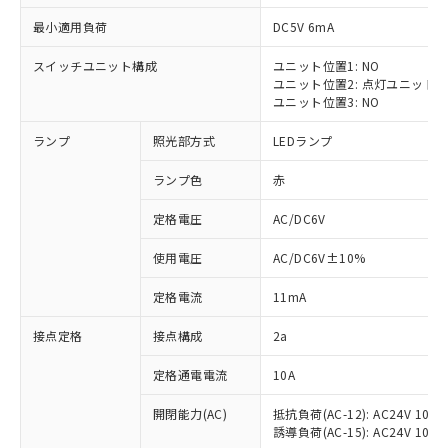
最小適用負荷
DC5V 6mA
スイッチユニット構成
ユニット位置1: NO
ユニット位置2: 点灯ユニット
※1 対応状況
ユニット位置3: NO
ランプ
照光部方式
LEDランプ
対応済み：EU RoHS指令（10物質）の
非含有に対応した製品が提供可能な商品で
ランプ色
赤
す。
対応予定：EU RoHS指令（10物質）の非含
定格電圧
AC/DC6V
ご利用条件
有に対応した製品に切り替える予定のある
商品です。
使用電圧
AC/DC6V±10%
対応予定なし：EU RoHS指令（10物質）の
以下の条件をお読みいただき、同意のうえ
非含有に非対応の商品で、対応品を出す予
定格電流
11mA
ご利用ください。
定はありません。
調査・確認中：EU RoHS指令（10物質）の
接点定格
接点構成
2a
本サービスは、当社制御機器事業取扱
※1 中国RoHS○×表
非含有の対応状況を調査中または確認中の
商品の当社在庫状況および標準価格
定格通電電流
10A
商品です。
(税抜)を提供させていただくもので
「○」：最大均質材料含有率が中国RoHSの
非該当品：ライセンス料など無形物で、有
す。
開閉能力(AC)
抵抗負荷(AC-12): AC24V 10A/A
基準値以下であることを示します。
害物質有無と関係のない商品です。
当社制御機器事業取扱商品の中には、
誘導負荷(AC-15): AC24V 10A/AC
「×」：最大均質材料含有率が中国RoHSの
仕入先様の事情により、非含有部品として