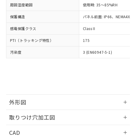
い合わせください。
お客様が当ウェブサイト上で当社にご
周囲湿度範囲
使用時: 35～85%RH
※3 非含有証明書ダウンロード
登録された部品リストについて、当社
保護構造
パネル前面: IP66、NEMA4X, N
および当社の共同利用者が、当社の製
下記の非含有証明書をダウンロードするこ
品・サービスに関するお客様との取
とができます。
感電保護クラス
Class II
合意する
キャンセル
引・商談に必要な範囲で利用すること
をご了承ください。
EU RoHS指令（10物質）の非含有証明書
PTI（トラッキング特性）
175
※当社の共同利用者とは、
"個人情報
51物質の非含有証明書（当社基準）
の共同利用に関して"
の「1.共同利
汚染度
3 (EN60947-5-1)
※本証明書は発行日時点で非含有を証明す
用者の範囲」に記載されている法人を
るもので、過去に遡って非含有を証明する
指します。
ものではありません。
また、RoHS指令のフタル酸エステル類４
物質の対応では、対応完了までの期間は出
荷製品に未対応品が混在することから備考
欄に対応日を記載しておりました。
既に当社にて対応品への在庫切替を完了
外形図
していることから、特段のことがない限
り、2022年1月12日より割愛しておりま
情報更新：2026/05/21
取りつけ穴加工図
す。
情報更新：2026/05/21
CAD