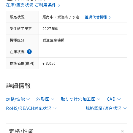
在庫/販売状況 ご利用条件
販売状況
販売中・受注終了予定
推奨代替機種
受注終了予定
2027年6月
機種区分
受注生産機種
在庫状況
標準価格(税別)
¥ 3,050
詳細情報
定格/性能
外形図
取りつけ穴加工図
CAD
RoHS/REACH対応状況
規格認証/適合状況
定格/性能