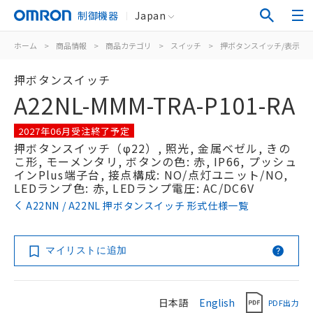
制御機器
Japan
ホーム
>
商品情報
>
商品カテゴリ
>
スイッチ
>
押ボタンスイッチ/表示灯
押ボタンスイッチ
A22NL-MMM-TRA-P101-RA
2027年06月受注終了予定
押ボタンスイッチ（φ22）, 照光, 金属ベゼル, きの
こ形, モーメンタリ, ボタンの色: 赤, IP66, プッシュ
インPlus端子台, 接点構成: NO/点灯ユニット/NO,
LEDランプ色: 赤, LEDランプ電圧: AC/DC6V
A22NN / A22NL 押ボタンスイッチ 形式仕様一覧
マイリストに追加
日本語
English
PDF出力