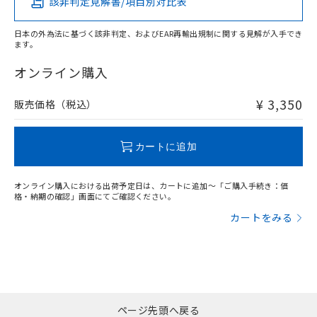
該非判定見解書/項目別対比表
X
O
O
O
日本の外為法に基づく該非判定、およびEAR再輸出規制に関する見解が入手でき
ます。
"対応済み"や非含有の記載がされた商品であっても、流通
在庫等で未対応品が混在する可能性があります。
オンライン購入
非含有品が必要な際は、弊社営業部門もしくは販売店へお
問い合わせください。
¥ 3,350
販売価格（税込）
この製品のRoHS/REACH対応状況ページへ
カートに追加
オンライン購入における出荷予定日は、カートに追加～「ご購入手続き：価
格・納期の確認」画面にてご確認ください。
カートをみる
ページ先頭へ戻る