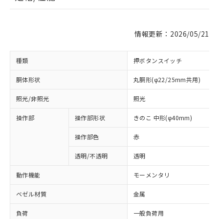
情報更新：2026/05/21
種類
押ボタンスイッチ
胴体形状
丸胴形(φ22/25mm共用)
照光/非照光
照光
操作部
操作部形状
きのこ 中形(φ40mm)
操作部色
赤
透明/不透明
透明
動作機能
モーメンタリ
ベゼル材質
金属
負荷
一般負荷用