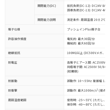
本サービスの対象外となる商品もある
基準値を超えていることを示します。
いたものが、含有品と判明した場合などや
当社は、これら貴社製品のうち、外国
ことをご了承ください。
開閉能力(DC)
抵抗負荷(DC-12): DC24V 8A/DC
「－」：未確認です。当社販売部門へお問
むを得ず変更することがあります。
為替および外国貿易法に定める商品
誘導負荷(DC-13): DC24V 4A/DC
在庫状況および標準価格照会結果は、
い合わせください。
（以下｢規制貨物等」という）を輸出
記載している更新日時点での社内デー
*EU RoHS指令（10物質）：
または国外への提供する場合は、日本
開閉能力説明
測定条件: 周囲温度 20±2℃、
記
タに基づき作成されるものであり、閲
説明
鉛(Pb) 1000ppm以下、 水銀(Hg) 1000ppm以下、 カド
*中国RoHS10物質の基準値 (GB/T26572)：
国政府の輸出許可(または役務取引許
号
覧された時点での実際の在庫および標
ミウム(Cd) 100ppm以下、
Pb(鉛) :1000ppm、 Hg(水銀) : 1000ppm、 Cd(カドミウ
端子仕様
プッシュインPlus端子台
可)を取得するなどの必要な手続きを
六価クロム(Cr(Ⅵ)) 1000ppm以下、ポリ臭化ビフェニル
ム) : 100ppm、
準価格とは異なる場合があることをご
類(PBB) 1000ppm以下、ポリ臭化ジフェニルエーテル類
Cr(Ⅵ)(六価クロム) : 1000ppm、 PBBs(ポリ臭化ビフェ
とります。
了承ください。
(PBDE) 1000ppm以下、フタル酸ビス(2-エチルヘキシ
○
一定数以上の在庫あり
ニル類) : 1000ppm、 PBDEs(ポリ臭化ジフェニルエーテ
許容操作頻度
電気的: 最大30回/分
当社は規制貨物を破棄する場合は、完
ル) (DEHP)(別名：DOP) 1000ppm以下、フタル酸ブチ
正式な納期状況および標準価格はお客
ル類) : 1000ppm、
機械的: 最大60回/分
ルベンジル（BBP） 1000ppm以下、フタル酸ジブチル
全に破砕するなど、違法に輸出されな
DBP(フタル酸ジブチル) : 1000ppm、 DIBP(フタル酸ジ
様のお取引先、またはお客様担当のオ
（DBP） 1000ppm以下、フタル酸ジイソブチル
イソブチル) : 1000ppm、 BBP(フタル酸ブチルベンジ
△
一定数には満たないが在庫あり
いよう必要な手段を講じます。
ムロン制御機器販売店・当社販売員に
(DIBP) 1000ppm以下
ル) : 1000ppm、
絶縁抵抗
100MΩ以上 (DC500Vメガ、
当社は貴社製品を、核兵器、ミサイ
但し、RoHS指令で産業用監視および制御機器に対する
DEHP(フタル酸ビス(2-エチルヘキシル)) : 1000ppm
ご相談ください。
適用除外項目は除く。
ル、化学兵器、生物兵器またはその他
－
在庫なし(最新の在庫状況につ
オムロン制御機器販売店や当社販売拠
耐電圧
各端子とアース間: AC2500V 50/
フタル酸エステル類の４物質については閾値を超える意
武器並びにこれらの製造装置等に一切
いては、お客様のお取引先、ま
図的な使用がないことを確認しています。
同極端子間: AC2500V 50/60
点は「
販売ネットワーク
」をご確認
※2 環境保護使用期限
使用いたしません。
(初期値)
たはお客様担当のオムロン制御
ください。
当社は、貴社製品を第三者に販売する
機器販売店・当社販売員にご確
在庫状況および標準価格結果を当社の
※2 対応予定月
「ｅ」：有害物質（10物質）のすべてが基
耐振動
誤動作: 10～55Hz 複振幅 1.
場合は、上記1、2および3の内容を当
認ください)
事前の承諾なく第三者に漏洩または開
準値以下であることを示します。
該第三者に通知します。また当社は、
示しないようお願いします。
2
耐衝撃
誤動作: 最大1000m/s
(接点開
部品在庫の切り替え状況などにより、予定
「10」：通常の使用状況下において有害物
販売先および販売に係わる関係者が違
マイパーツ機能（部品リスト作成サー
空
受注生産機種、また在庫状況の
月が前後することがあります。
質が外部に漏えいし、環境に深刻な影響を
法に輸出するおそれがある場合は、取
ビス）をご利用いただくには、I-Web
白
情報を公開していない機種
周囲温度範囲
使用時: -25～55℃ (ただし
及ぼさない年数を意味します。
り引きをいたしません。
メンバーズにご登録されている必要が
保存時: -40～80℃ (ただし
「－」：未確認です。当社販売部門へお問
あります。