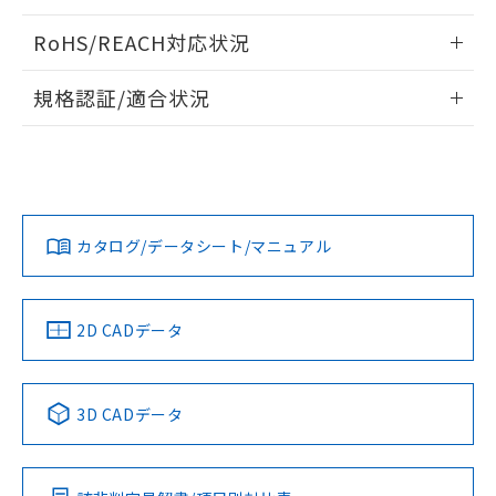
ログイン/会員登録いただくと、CADデータをダウンロー
RoHS/REACH対応状況
ドすることができます。
情報更新：2026/7/29
規格認証/適合状況
ログイン/会員登録
EU RoHS
注意事項・凡例
A22NL-MMM-TRA-P101-RAについての規格認証/適合状況に
ついては、「カスタマーサポートセンタ お客様相談室」また
は貴社担当オムロン営業員または販売店にお問い合わせくだ
対応状況
対応予定月
※1
※2
さい。
ダウンロードデータをご利用いただく前に、以下を必ずお読
みください。
カタログ/データシート/マニュアル
対応済み
ソフトウェアの使用条件
お問い合わせ
中国 RoHS
注意事項・凡例
2D CADデータ
中国 RoHS表
※1 ※2
3D CADデータ
Pb
Hg
Cd
Cr(VI)