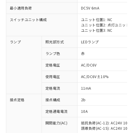
最小適用負荷
DC5V 6mA
スイッチユニット構成
ユニット位置1: NC
ユニット位置2: 点灯ユニット
※1 対応状況
ユニット位置3: NC
ランプ
照光部方式
LEDランプ
対応済み：EU RoHS指令（10物質）の
非含有に対応した製品が提供可能な商品で
ランプ色
赤
す。
対応予定：EU RoHS指令（10物質）の非含
定格電圧
AC/DC6V
ご利用条件
有に対応した製品に切り替える予定のある
商品です。
使用電圧
AC/DC6V±10%
対応予定なし：EU RoHS指令（10物質）の
以下の条件をお読みいただき、同意のうえ
非含有に非対応の商品で、対応品を出す予
定格電流
11mA
ご利用ください。
定はありません。
調査・確認中：EU RoHS指令（10物質）の
接点定格
接点構成
2b
本サービスは、当社制御機器事業取扱
※1 中国RoHS○×表
非含有の対応状況を調査中または確認中の
商品の当社在庫状況および標準価格
定格通電電流
10A
商品です。
(税抜)を提供させていただくもので
「○」：最大均質材料含有率が中国RoHSの
非該当品：ライセンス料など無形物で、有
す。
開閉能力(AC)
抵抗負荷(AC-12): AC24V 10A/A
基準値以下であることを示します。
害物質有無と関係のない商品です。
当社制御機器事業取扱商品の中には、
誘導負荷(AC-15): AC24V 10A/AC
「×」：最大均質材料含有率が中国RoHSの
仕入先様の事情により、非含有部品として