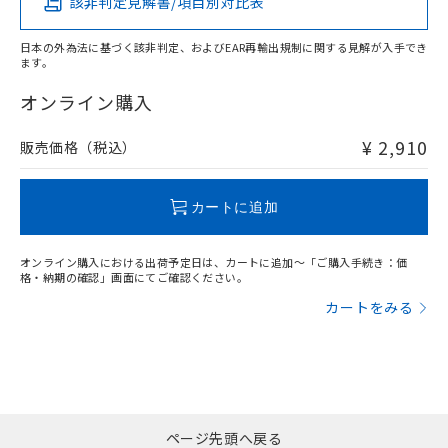
該非判定見解書/項目別対比表
X
O
O
O
日本の外為法に基づく該非判定、およびEAR再輸出規制に関する見解が入手でき
ます。
"対応済み"や非含有の記載がされた商品であっても、流通
在庫等で未対応品が混在する可能性があります。
オンライン購入
非含有品が必要な際は、弊社営業部門もしくは販売店へお
問い合わせください。
¥ 2,910
販売価格（税込）
この製品のRoHS/REACH対応状況ページへ
カートに追加
オンライン購入における出荷予定日は、カートに追加～「ご購入手続き：価
格・納期の確認」画面にてご確認ください。
カートをみる
ページ先頭へ戻る