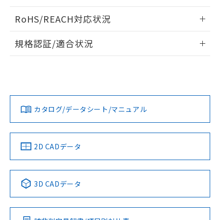
ログイン/会員登録いただくと、CADデータをダウンロー
RoHS/REACH対応状況
ドすることができます。
情報更新：2026/7/29
規格認証/適合状況
ログイン/会員登録
EU RoHS
注意事項・凡例
UL認証
CSA認証
CEマーキング
Yes
Yes
Yes
対応状況
対応予定月
※1
※2
ダウンロードデータをご利用いただく前に、以下を必ずお読
みください。
カタログ/データシート/マニュアル
対応済み
ソフトウェアの使用条件
LR型式承認
DNV型式承認
BV型式承認
KR型式承
（イギリス
（ノルウェー
（フランス
（韓国
船舶規格）
船舶規格）
船舶規格）
船舶規格
中国 RoHS
注意事項・凡例
2D CADデータ
No
No
No
No
中国 RoHS表
※1 ※2
3D CADデータ
この製品の規格認証/適合状況ページへ
Pb
Hg
Cd
Cr(VI)
その他の認証はこちらのページからご検索ください