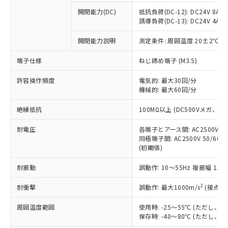
本サービスの対象外となる商品もある
基準値を超えていることを示します。
いたものが、含有品と判明した場合などや
当社は、これら貴社製品のうち、外国
ことをご了承ください。
開閉能力(DC)
抵抗負荷(DC-12): DC24V 8A/DC
「－」：未確認です。当社販売部門へお問
むを得ず変更することがあります。
為替および外国貿易法に定める商品
誘導負荷(DC-13): DC24V 4A/DC
在庫状況および標準価格照会結果は、
い合わせください。
（以下｢規制貨物等」という）を輸出
記載している更新日時点での社内デー
*EU RoHS指令（10物質）：
または国外への提供する場合は、日本
開閉能力説明
測定条件: 周囲温度 20±2℃、
記
タに基づき作成されるものであり、閲
説明
鉛(Pb) 1000ppm以下、 水銀(Hg) 1000ppm以下、 カド
*中国RoHS10物質の基準値 (GB/T26572)：
国政府の輸出許可(または役務取引許
号
覧された時点での実際の在庫および標
ミウム(Cd) 100ppm以下、
Pb(鉛) :1000ppm、 Hg(水銀) : 1000ppm、 Cd(カドミウ
端子仕様
ねじ締め端子 (M3.5)
可)を取得するなどの必要な手続きを
六価クロム(Cr(Ⅵ)) 1000ppm以下、ポリ臭化ビフェニル
ム) : 100ppm、
準価格とは異なる場合があることをご
類(PBB) 1000ppm以下、ポリ臭化ジフェニルエーテル類
Cr(Ⅵ)(六価クロム) : 1000ppm、 PBBs(ポリ臭化ビフェ
とります。
了承ください。
(PBDE) 1000ppm以下、フタル酸ビス(2-エチルヘキシ
○
一定数以上の在庫あり
ニル類) : 1000ppm、 PBDEs(ポリ臭化ジフェニルエーテ
許容操作頻度
電気的: 最大30回/分
当社は規制貨物を破棄する場合は、完
ル) (DEHP)(別名：DOP) 1000ppm以下、フタル酸ブチ
正式な納期状況および標準価格はお客
ル類) : 1000ppm、
機械的: 最大60回/分
ルベンジル（BBP） 1000ppm以下、フタル酸ジブチル
全に破砕するなど、違法に輸出されな
DBP(フタル酸ジブチル) : 1000ppm、 DIBP(フタル酸ジ
様のお取引先、またはお客様担当のオ
（DBP） 1000ppm以下、フタル酸ジイソブチル
イソブチル) : 1000ppm、 BBP(フタル酸ブチルベンジ
△
一定数には満たないが在庫あり
いよう必要な手段を講じます。
ムロン制御機器販売店・当社販売員に
(DIBP) 1000ppm以下
ル) : 1000ppm、
絶縁抵抗
100MΩ以上 (DC500Vメガ、
当社は貴社製品を、核兵器、ミサイ
但し、RoHS指令で産業用監視および制御機器に対する
DEHP(フタル酸ビス(2-エチルヘキシル)) : 1000ppm
ご相談ください。
適用除外項目は除く。
ル、化学兵器、生物兵器またはその他
－
在庫なし(最新の在庫状況につ
オムロン制御機器販売店や当社販売拠
耐電圧
各端子とアース間: AC2500V 50/
フタル酸エステル類の４物質については閾値を超える意
武器並びにこれらの製造装置等に一切
いては、お客様のお取引先、ま
図的な使用がないことを確認しています。
同極端子間: AC2500V 50/60
点は「
販売ネットワーク
」をご確認
※2 環境保護使用期限
使用いたしません。
(初期値)
たはお客様担当のオムロン制御
ください。
当社は、貴社製品を第三者に販売する
機器販売店・当社販売員にご確
在庫状況および標準価格結果を当社の
※2 対応予定月
「ｅ」：有害物質（10物質）のすべてが基
耐振動
誤動作: 10～55Hz 複振幅 1.
場合は、上記1、2および3の内容を当
認ください)
事前の承諾なく第三者に漏洩または開
準値以下であることを示します。
該第三者に通知します。また当社は、
示しないようお願いします。
2
耐衝撃
誤動作: 最大1000m/s
(接点開
部品在庫の切り替え状況などにより、予定
「10」：通常の使用状況下において有害物
販売先および販売に係わる関係者が違
マイパーツ機能（部品リスト作成サー
空
受注生産機種、また在庫状況の
月が前後することがあります。
質が外部に漏えいし、環境に深刻な影響を
法に輸出するおそれがある場合は、取
ビス）をご利用いただくには、I-Web
白
情報を公開していない機種
周囲温度範囲
使用時: -25～55℃ (ただし
及ぼさない年数を意味します。
り引きをいたしません。
メンバーズにご登録されている必要が
保存時: -40～80℃ (ただし
「－」：未確認です。当社販売部門へお問
あります。