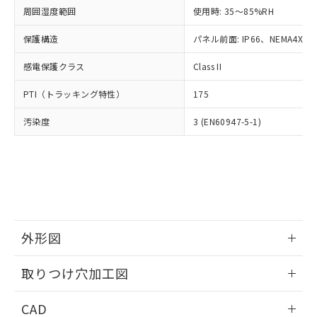
い合わせください。
お客様が当ウェブサイト上で当社にご
周囲湿度範囲
使用時: 35～85%RH
※3 非含有証明書ダウンロード
登録された部品リストについて、当社
保護構造
パネル前面: IP66、NEMA4X, N
および当社の共同利用者が、当社の製
下記の非含有証明書をダウンロードするこ
品・サービスに関するお客様との取
とができます。
感電保護クラス
Class II
合意する
キャンセル
引・商談に必要な範囲で利用すること
をご了承ください。
EU RoHS指令（10物質）の非含有証明書
PTI（トラッキング特性）
175
※当社の共同利用者とは、
"個人情報
51物質の非含有証明書（当社基準）
の共同利用に関して"
の「1.共同利
汚染度
3 (EN60947-5-1)
※本証明書は発行日時点で非含有を証明す
用者の範囲」に記載されている法人を
るもので、過去に遡って非含有を証明する
指します。
ものではありません。
また、RoHS指令のフタル酸エステル類４
物質の対応では、対応完了までの期間は出
荷製品に未対応品が混在することから備考
欄に対応日を記載しておりました。
既に当社にて対応品への在庫切替を完了
外形図
していることから、特段のことがない限
り、2022年1月12日より割愛しておりま
情報更新：2026/05/21
取りつけ穴加工図
す。
情報更新：2026/05/21
CAD