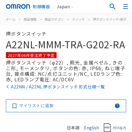
制御機器
Japan
ホーム
>
商品情報
>
商品カテゴリ
>
スイッチ
>
押ボタンスイッチ/表示灯
押ボタンスイッチ
A22NL-MMM-TRA-G202-RA
2027年06月受注終了予定
押ボタンスイッチ（φ22）, 照光, 金属ベゼル, きの
こ形, モーメンタリ, ボタンの色: 赤, IP66, ねじ端子
台, 接点構成: NC/点灯ユニット/NC, LEDランプ色:
赤, LEDランプ電圧: AC/DC6V
A22NN / A22NL 押ボタンスイッチ 形式仕様一覧
マイリストに追加
日本語
English
PDF出力