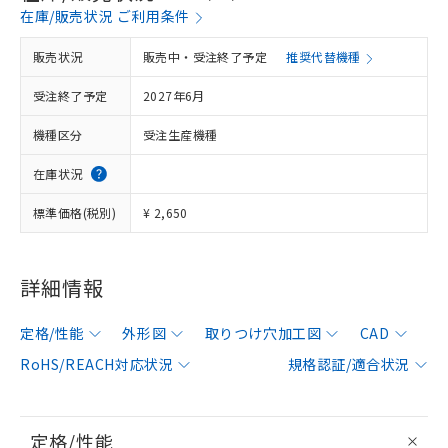
在庫/販売状況 ご利用条件
販売状況
販売中・受注終了予定
推奨代替機種
受注終了予定
2027年6月
機種区分
受注生産機種
在庫状況
標準価格(税別)
¥ 2,650
詳細情報
定格/性能
外形図
取りつけ穴加工図
CAD
RoHS/REACH対応状況
規格認証/適合状況
定格/性能