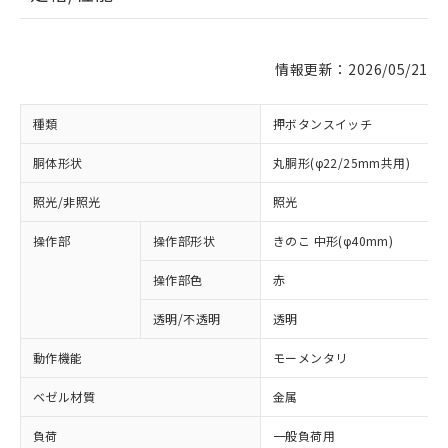
情報更新：2026/05/21
種類
押ボタンスイッチ
胴体形状
丸胴形(φ22/25mm共用)
照光/非照光
照光
操作部
操作部形状
きのこ 中形(φ40mm)
操作部色
赤
透明/不透明
透明
動作機能
モーメンタリ
ベゼル材質
金属
負荷
一般負荷用