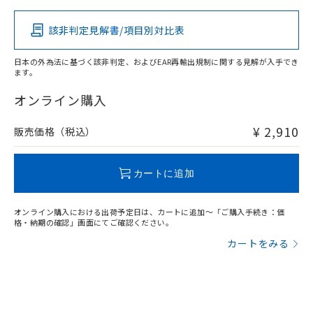
その他の認証はこちらのページからご検索ください
該非判定見解書/項目別対比表
X
O
O
O
日本の外為法に基づく該非判定、およびEAR再輸出規制に関する見解が入手でき
ます。
"対応済み"や非含有の記載がされた商品であっても、流通
在庫等で未対応品が混在する可能性があります。
オンライン購入
非含有品が必要な際は、弊社営業部門もしくは販売店へお
問い合わせください。
¥ 2,910
販売価格（税込）
この製品のRoHS/REACH対応状況ページへ
カートに追加
オンライン購入における出荷予定日は、カートに追加～「ご購入手続き：価
格・納期の確認」画面にてご確認ください。
カートをみる