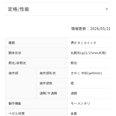
定格/性能
情報更新：2026/05/21
種類
押ボタンスイッチ
胴体形状
丸胴形(φ22/25mm共用)
照光/非照光
照光
操作部
操作部形状
きのこ 中形(φ40mm)
操作部色
橙
透明/不透明
透明
動作機能
モーメンタリ
ベゼル材質
金属