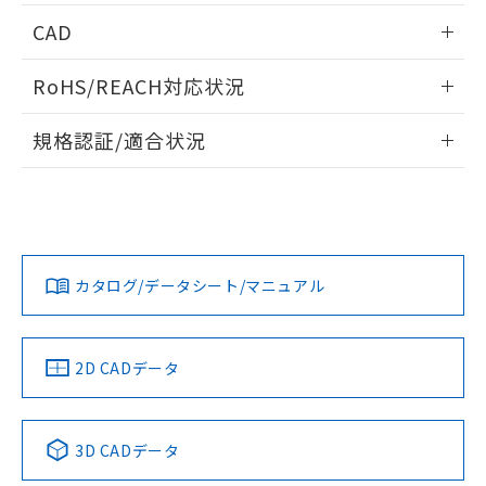
情報更新：2026/05/21
CAD
ログイン/会員登録いただくと、CADデータをダウンロー
RoHS/REACH対応状況
ドすることができます。
情報更新：2026/7/29
規格認証/適合状況
ログイン/会員登録
EU RoHS
注意事項・凡例
UL認証
CSA認証
CEマーキング
Yes
Yes
Yes
対応状況
対応予定月
※1
※2
ダウンロードデータをご利用いただく前に、以下を必ずお読
みください。
カタログ/データシート/マニュアル
対応済み
ソフトウェアの使用条件
LR型式承認
DNV型式承認
BV型式承認
KR型式承
（イギリス
（ノルウェー
（フランス
（韓国
船舶規格）
船舶規格）
船舶規格）
船舶規格
中国 RoHS
注意事項・凡例
2D CADデータ
No
No
No
No
中国 RoHS表
※1 ※2
3D CADデータ
この製品の規格認証/適合状況ページへ
Pb
Hg
Cd
Cr(VI)