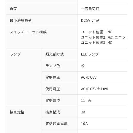
負荷
一般負荷用
最小適用負荷
DC5V 6mA
スイッチユニット構成
ユニット位置1: NO
※1 対応状況
ユニット位置2: 点灯ユニット
ユニット位置3: NO
対応済み：EU RoHS指令（10物質）の
ランプ
照光部方式
LEDランプ
非含有に対応した製品が提供可能な商品で
す。
ランプ色
橙
対応予定：EU RoHS指令（10物質）の非含
ご利用条件
有に対応した製品に切り替える予定のある
定格電圧
AC/DC6V
商品です。
対応予定なし：EU RoHS指令（10物質）の
使用電圧
AC/DC6V±10%
以下の条件をお読みいただき、同意のうえ
非含有に非対応の商品で、対応品を出す予
ご利用ください。
定はありません。
定格電流
11mA
調査・確認中：EU RoHS指令（10物質）の
本サービスは、当社制御機器事業取扱
※1 中国RoHS○×表
非含有の対応状況を調査中または確認中の
接点定格
接点構成
2a
商品の当社在庫状況および標準価格
商品です。
(税抜)を提供させていただくもので
「○」：最大均質材料含有率が中国RoHSの
定格通電電流
10A
非該当品：ライセンス料など無形物で、有
す。
基準値以下であることを示します。
害物質有無と関係のない商品です。