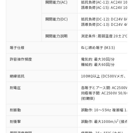
当社制御機器事業取扱商品の中には、
開閉能力(AC)
抵抗負荷(AC-12): AC24V 10A/A
「×」：最大均質材料含有率が中国RoHSの
仕入先様の事情により、非含有部品として
本サービスの対象外となる商品もある
誘導負荷(AC-15): AC24V 10A/AC
基準値を超えていることを示します。
いたものが、含有品と判明した場合などや
当社は、これら貴社製品のうち、外国
ことをご了承ください。
「－」：未確認です。当社販売部門へお問
むを得ず変更することがあります。
為替および外国貿易法に定める商品
在庫状況および標準価格照会結果は、
開閉能力(DC)
抵抗負荷(DC-12): DC24V 8A/DC
い合わせください。
（以下｢規制貨物等」という）を輸出
誘導負荷(DC-13): DC24V 4A/DC
記載している更新日時点での社内デー
*EU RoHS指令（10物質）：
または国外への提供する場合は、日本
記
タに基づき作成されるものであり、閲
説明
鉛(Pb) 1000ppm以下、 水銀(Hg) 1000ppm以下、 カド
*中国RoHS10物質の基準値 (GB/T26572)：
国政府の輸出許可(または役務取引許
開閉能力説明
測定条件: 周囲温度 20±2℃、
号
覧された時点での実際の在庫および標
ミウム(Cd) 100ppm以下、
Pb(鉛) :1000ppm、 Hg(水銀) : 1000ppm、 Cd(カドミウ
可)を取得するなどの必要な手続きを
六価クロム(Cr(Ⅵ)) 1000ppm以下、ポリ臭化ビフェニル
ム) : 100ppm、
準価格とは異なる場合があることをご
類(PBB) 1000ppm以下、ポリ臭化ジフェニルエーテル類
端子仕様
Cr(Ⅵ)(六価クロム) : 1000ppm、 PBBs(ポリ臭化ビフェ
ねじ締め端子 (M3.5)
とります。
了承ください。
(PBDE) 1000ppm以下、フタル酸ビス(2-エチルヘキシ
○
一定数以上の在庫あり
ニル類) : 1000ppm、 PBDEs(ポリ臭化ジフェニルエーテ
当社は規制貨物を破棄する場合は、完
ル) (DEHP)(別名：DOP) 1000ppm以下、フタル酸ブチ
正式な納期状況および標準価格はお客
ル類) : 1000ppm、
許容操作頻度
電気的: 最大30回/分
ルベンジル（BBP） 1000ppm以下、フタル酸ジブチル
全に破砕するなど、違法に輸出されな
DBP(フタル酸ジブチル) : 1000ppm、 DIBP(フタル酸ジ
様のお取引先、またはお客様担当のオ
（DBP） 1000ppm以下、フタル酸ジイソブチル
機械的: 最大60回/分
イソブチル) : 1000ppm、 BBP(フタル酸ブチルベンジ
△
一定数には満たないが在庫あり
いよう必要な手段を講じます。
ムロン制御機器販売店・当社販売員に
(DIBP) 1000ppm以下
ル) : 1000ppm、
当社は貴社製品を、核兵器、ミサイ
但し、RoHS指令で産業用監視および制御機器に対する
DEHP(フタル酸ビス(2-エチルヘキシル)) : 1000ppm
ご相談ください。
絶縁抵抗
100MΩ以上 (DC500Vメガ、
適用除外項目は除く。
ル、化学兵器、生物兵器またはその他
－
在庫なし(最新の在庫状況につ
オムロン制御機器販売店や当社販売拠
フタル酸エステル類の４物質については閾値を超える意
武器並びにこれらの製造装置等に一切
いては、お客様のお取引先、ま
図的な使用がないことを確認しています。
点は「
販売ネットワーク
」をご確認
耐電圧
各端子とアース間: AC2500V 50/
※2 環境保護使用期限
使用いたしません。
たはお客様担当のオムロン制御
同極端子間: AC2500V 50/60
ください。
当社は、貴社製品を第三者に販売する
(初期値)
機器販売店・当社販売員にご確
在庫状況および標準価格結果を当社の
※2 対応予定月
「ｅ」：有害物質（10物質）のすべてが基
場合は、上記1、2および3の内容を当
認ください)
事前の承諾なく第三者に漏洩または開
準値以下であることを示します。
耐振動
誤動作: 10～55Hz 複振幅 1.
該第三者に通知します。また当社は、
示しないようお願いします。
部品在庫の切り替え状況などにより、予定
「10」：通常の使用状況下において有害物
販売先および販売に係わる関係者が違
マイパーツ機能（部品リスト作成サー
空
受注生産機種、また在庫状況の
2
耐衝撃
誤動作: 最大1000m/s
(接点開
月が前後することがあります。
質が外部に漏えいし、環境に深刻な影響を
法に輸出するおそれがある場合は、取
ビス）をご利用いただくには、I-Web
白
情報を公開していない機種
及ぼさない年数を意味します。
り引きをいたしません。
メンバーズにご登録されている必要が
周囲温度範囲
使用時: -25～55℃ (ただし