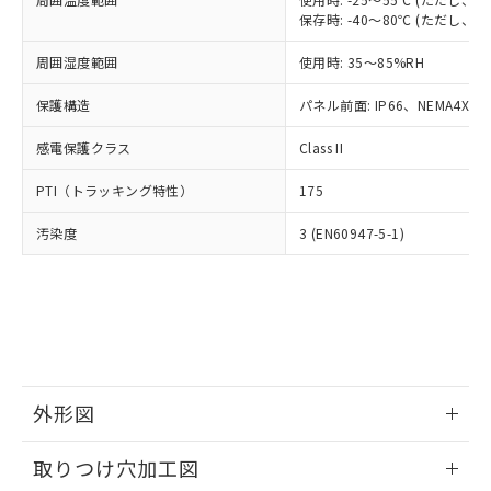
「－」：未確認です。当社販売部門へお問
あります。
保存時: -40～80℃ (ただし
い合わせください。
お客様が当ウェブサイト上で当社にご
※3 非含有証明書ダウンロード
登録された部品リストについて、当社
周囲湿度範囲
使用時: 35～85%RH
および当社の共同利用者が、当社の製
下記の非含有証明書をダウンロードするこ
保護構造
パネル前面: IP66、NEMA4X, N
品・サービスに関するお客様との取
とができます。
合意する
キャンセル
引・商談に必要な範囲で利用すること
感電保護クラス
Class II
をご了承ください。
EU RoHS指令（10物質）の非含有証明書
※当社の共同利用者とは、
"個人情報
PTI（トラッキング特性）
51物質の非含有証明書（当社基準）
175
の共同利用に関して"
の「1.共同利
※本証明書は発行日時点で非含有を証明す
用者の範囲」に記載されている法人を
汚染度
3 (EN60947-5-1)
るもので、過去に遡って非含有を証明する
指します。
ものではありません。
また、RoHS指令のフタル酸エステル類４
物質の対応では、対応完了までの期間は出
荷製品に未対応品が混在することから備考
欄に対応日を記載しておりました。
既に当社にて対応品への在庫切替を完了
していることから、特段のことがない限
外形図
り、2022年1月12日より割愛しておりま
す。
情報更新：2026/05/21
取りつけ穴加工図