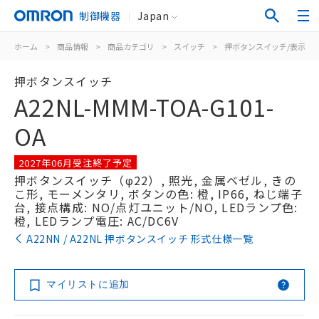
制御機器
Japan
ホーム
>
商品情報
>
商品カテゴリ
>
スイッチ
>
押ボタンスイッチ/表示灯
押ボタンスイッチ
A22NL-MMM-TOA-G101-
OA
2027年06月受注終了予定
押ボタンスイッチ（φ22）, 照光, 金属ベゼル, きの
こ形, モーメンタリ, ボタンの色: 橙, IP66, ねじ端子
台, 接点構成: NO/点灯ユニット/NO, LEDランプ色:
橙, LEDランプ電圧: AC/DC6V
A22NN / A22NL 押ボタンスイッチ 形式仕様一覧
マイリストに追加