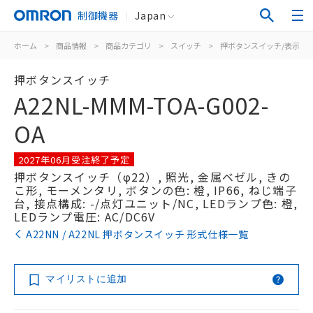
制御機器
Japan
ホーム
>
商品情報
>
商品カテゴリ
>
スイッチ
>
押ボタンスイッチ/表示灯
押ボタンスイッチ
A22NL-MMM-TOA-G002-
OA
2027年06月受注終了予定
押ボタンスイッチ（φ22）, 照光, 金属ベゼル, きの
こ形, モーメンタリ, ボタンの色: 橙, IP66, ねじ端子
台, 接点構成: -/点灯ユニット/NC, LEDランプ色: 橙,
LEDランプ電圧: AC/DC6V
A22NN / A22NL 押ボタンスイッチ 形式仕様一覧
マイリストに追加