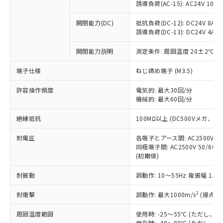
「×」：最大均質材料含有率が中国RoHSの
仕入先様の事情により、非含有部品として
誘導負荷(AC-15): AC24V 10A/AC
本サービスの対象外となる商品もある
基準値を超えていることを示します。
いたものが、含有品と判明した場合などや
当社は、これら貴社製品のうち、外国
ことをご了承ください。
「－」：未確認です。当社販売部門へお問
むを得ず変更することがあります。
開閉能力(DC)
抵抗負荷(DC-12): DC24V 8A/DC
為替および外国貿易法に定める商品
在庫状況および標準価格照会結果は、
い合わせください。
誘導負荷(DC-13): DC24V 4A/DC
（以下｢規制貨物等」という）を輸出
記載している更新日時点での社内デー
*EU RoHS指令（10物質）：
または国外への提供する場合は、日本
記
タに基づき作成されるものであり、閲
説明
鉛(Pb) 1000ppm以下、 水銀(Hg) 1000ppm以下、 カド
開閉能力説明
測定条件: 周囲温度 20±2℃、
*中国RoHS10物質の基準値 (GB/T26572)：
国政府の輸出許可(または役務取引許
号
覧された時点での実際の在庫および標
ミウム(Cd) 100ppm以下、
Pb(鉛) :1000ppm、 Hg(水銀) : 1000ppm、 Cd(カドミウ
可)を取得するなどの必要な手続きを
六価クロム(Cr(Ⅵ)) 1000ppm以下、ポリ臭化ビフェニル
ム) : 100ppm、
準価格とは異なる場合があることをご
端子仕様
ねじ締め端子 (M3.5)
類(PBB) 1000ppm以下、ポリ臭化ジフェニルエーテル類
Cr(Ⅵ)(六価クロム) : 1000ppm、 PBBs(ポリ臭化ビフェ
とります。
了承ください。
(PBDE) 1000ppm以下、フタル酸ビス(2-エチルヘキシ
○
一定数以上の在庫あり
ニル類) : 1000ppm、 PBDEs(ポリ臭化ジフェニルエーテ
当社は規制貨物を破棄する場合は、完
ル) (DEHP)(別名：DOP) 1000ppm以下、フタル酸ブチ
正式な納期状況および標準価格はお客
許容操作頻度
ル類) : 1000ppm、
電気的: 最大30回/分
ルベンジル（BBP） 1000ppm以下、フタル酸ジブチル
全に破砕するなど、違法に輸出されな
DBP(フタル酸ジブチル) : 1000ppm、 DIBP(フタル酸ジ
機械的: 最大60回/分
様のお取引先、またはお客様担当のオ
（DBP） 1000ppm以下、フタル酸ジイソブチル
イソブチル) : 1000ppm、 BBP(フタル酸ブチルベンジ
△
一定数には満たないが在庫あり
いよう必要な手段を講じます。
ムロン制御機器販売店・当社販売員に
(DIBP) 1000ppm以下
ル) : 1000ppm、
当社は貴社製品を、核兵器、ミサイ
絶縁抵抗
但し、RoHS指令で産業用監視および制御機器に対する
100MΩ以上 (DC500Vメガ、
DEHP(フタル酸ビス(2-エチルヘキシル)) : 1000ppm
ご相談ください。
適用除外項目は除く。
ル、化学兵器、生物兵器またはその他
－
在庫なし(最新の在庫状況につ
オムロン制御機器販売店や当社販売拠
フタル酸エステル類の４物質については閾値を超える意
耐電圧
各端子とアース間: AC2500V 50/
武器並びにこれらの製造装置等に一切
いては、お客様のお取引先、ま
図的な使用がないことを確認しています。
点は「
販売ネットワーク
」をご確認
同極端子間: AC2500V 50/60
※2 環境保護使用期限
使用いたしません。
たはお客様担当のオムロン制御
ください。
(初期値)
当社は、貴社製品を第三者に販売する
機器販売店・当社販売員にご確
在庫状況および標準価格結果を当社の
※2 対応予定月
「ｅ」：有害物質（10物質）のすべてが基
場合は、上記1、2および3の内容を当
認ください)
事前の承諾なく第三者に漏洩または開
耐振動
誤動作: 10～55Hz 複振幅 1.
準値以下であることを示します。
該第三者に通知します。また当社は、
示しないようお願いします。
部品在庫の切り替え状況などにより、予定
「10」：通常の使用状況下において有害物
販売先および販売に係わる関係者が違
マイパーツ機能（部品リスト作成サー
2
耐衝撃
誤動作: 最大1000m/s
(接点開
空
受注生産機種、また在庫状況の
月が前後することがあります。
質が外部に漏えいし、環境に深刻な影響を
法に輸出するおそれがある場合は、取
ビス）をご利用いただくには、I-Web
白
情報を公開していない機種
及ぼさない年数を意味します。
り引きをいたしません。
周囲温度範囲
使用時: -25～55℃ (ただし
メンバーズにご登録されている必要が
「－」：未確認です。当社販売部門へお問
保存時: -40～80℃ (ただし