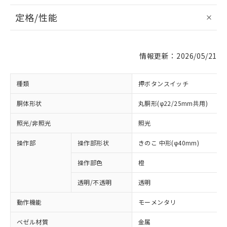
定格/性能
情報更新：2026/05/21
種類
押ボタンスイッチ
胴体形状
丸胴形(φ22/25mm共用)
照光/非照光
照光
操作部
操作部形状
きのこ 中形(φ40mm)
操作部色
橙
透明/不透明
透明
動作機能
モーメンタリ
ベゼル材質
金属