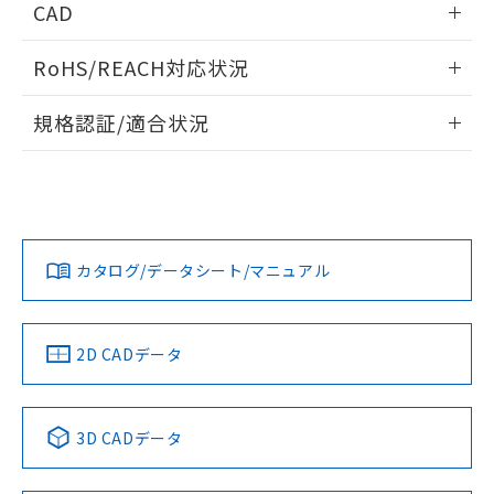
CAD
ログイン/会員登録いただくと、CADデータをダウンロー
RoHS/REACH対応状況
ドすることができます。
情報更新：2026/7/29
規格認証/適合状況
ログイン/会員登録
EU RoHS
注意事項・凡例
UL認証
CSA認証
CEマーキング
Yes
Yes
Yes
対応状況
対応予定月
※1
※2
ダウンロードデータをご利用いただく前に、以下を必ずお読
みください。
カタログ/データシート/マニュアル
対応済み
ソフトウェアの使用条件
LR型式承認
DNV型式承認
BV型式承認
KR型式承
（イギリス
（ノルウェー
（フランス
（韓国
船舶規格）
船舶規格）
船舶規格）
船舶規格
中国 RoHS
注意事項・凡例
2D CADデータ
No
No
No
No
中国 RoHS表
※1 ※2
3D CADデータ
この製品の規格認証/適合状況ページへ
Pb
Hg
Cd
Cr(VI)
その他の認証はこちらのページからご検索ください