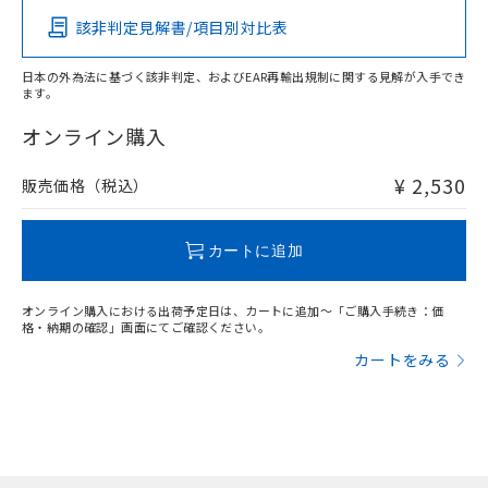
該非判定見解書/項目別対比表
X
O
O
O
日本の外為法に基づく該非判定、およびEAR再輸出規制に関する見解が入手でき
ます。
"対応済み"や非含有の記載がされた商品であっても、流通
在庫等で未対応品が混在する可能性があります。
オンライン購入
非含有品が必要な際は、弊社営業部門もしくは販売店へお
問い合わせください。
¥ 2,530
販売価格（税込）
この製品のRoHS/REACH対応状況ページへ
カートに追加
オンライン購入における出荷予定日は、カートに追加～「ご購入手続き：価
格・納期の確認」画面にてご確認ください。
カートをみる