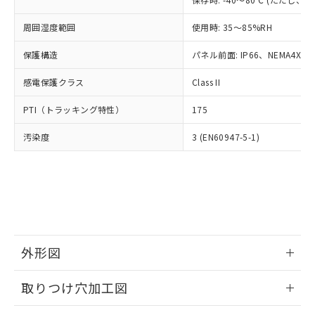
あります。
い合わせください。
お客様が当ウェブサイト上で当社にご
※3 非含有証明書ダウンロード
周囲湿度範囲
使用時: 35～85%RH
登録された部品リストについて、当社
および当社の共同利用者が、当社の製
保護構造
パネル前面: IP66、NEMA4X, N
下記の非含有証明書をダウンロードするこ
品・サービスに関するお客様との取
とができます。
合意する
キャンセル
引・商談に必要な範囲で利用すること
感電保護クラス
Class II
をご了承ください。
EU RoHS指令（10物質）の非含有証明書
※当社の共同利用者とは、
"個人情報
PTI（トラッキング特性）
175
51物質の非含有証明書（当社基準）
の共同利用に関して"
の「1.共同利
※本証明書は発行日時点で非含有を証明す
用者の範囲」に記載されている法人を
汚染度
3 (EN60947-5-1)
るもので、過去に遡って非含有を証明する
指します。
ものではありません。
また、RoHS指令のフタル酸エステル類４
物質の対応では、対応完了までの期間は出
荷製品に未対応品が混在することから備考
欄に対応日を記載しておりました。
既に当社にて対応品への在庫切替を完了
していることから、特段のことがない限
外形図
り、2022年1月12日より割愛しておりま
情報更新：2026/05/21
す。
取りつけ穴加工図
情報更新：2026/05/21