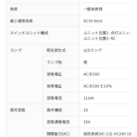
負荷
一般負荷用
最小適用負荷
DC5V 6mA
スイッチユニット構成
ユニット位置2: 点灯ユニット
※1 対応状況
ユニット位置3: NC
対応済み：EU RoHS指令（10物質）の
ランプ
照光部方式
LEDランプ
非含有に対応した製品が提供可能な商品で
す。
ランプ色
橙
対応予定：EU RoHS指令（10物質）の非含
ご利用条件
有に対応した製品に切り替える予定のある
定格電圧
AC/DC6V
商品です。
使用電圧
AC/DC6V±10%
対応予定なし：EU RoHS指令（10物質）の
以下の条件をお読みいただき、同意のうえ
非含有に非対応の商品で、対応品を出す予
ご利用ください。
定格電流
11mA
定はありません。
調査・確認中：EU RoHS指令（10物質）の
本サービスは、当社制御機器事業取扱
接点定格
接点構成
1b
※1 中国RoHS○×表
非含有の対応状況を調査中または確認中の
商品の当社在庫状況および標準価格
商品です。
(税抜)を提供させていただくもので
定格通電電流
10A
「○」：最大均質材料含有率が中国RoHSの
非該当品：ライセンス料など無形物で、有
す。
基準値以下であることを示します。
害物質有無と関係のない商品です。
開閉能力(AC)
抵抗負荷(AC-12): AC24V 10A/A
当社制御機器事業取扱商品の中には、