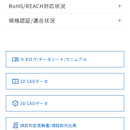
ログイン/会員登録いただくと、CADデータをダウンロー
RoHS/REACH対応状況
ドすることができます。
情報更新：2026/7/29
規格認証/適合状況
ログイン/会員登録
EU RoHS
注意事項・凡例
A22NL-MMM-TGA-P100-GAについての規格認証/適合状況に
ついては、「カスタマーサポートセンタ お客様相談室」また
は貴社担当オムロン営業員または販売店にお問い合わせくだ
対応状況
対応予定月
※1
※2
さい。
ダウンロードデータをご利用いただく前に、以下を必ずお読
みください。
カタログ/データシート/マニュアル
対応済み
ソフトウェアの使用条件
お問い合わせ
中国 RoHS
注意事項・凡例
2D CADデータ
中国 RoHS表
※1 ※2
3D CADデータ
Pb
Hg
Cd
Cr(VI)
該非判定見解書/項目別対比表
X
O
O
O