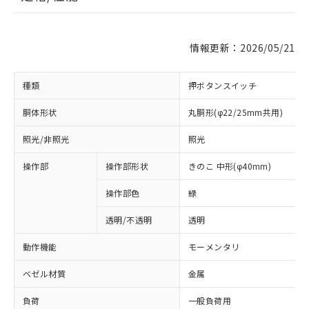
情報更新：2026/05/21
種類
押ボタンスイッチ
胴体形状
丸胴形(φ22/25mm共用)
照光/非照光
照光
操作部
操作部形状
きのこ 中形(φ40mm)
操作部色
緑
透明/不透明
透明
動作機能
モーメンタリ
ベゼル材質
金属
負荷
一般負荷用