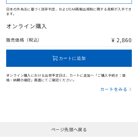
日本の外為法に基づく該非判定、およびEAR再輸出規制に関する見解が入手でき
ます。
"対応済み"や非含有の記載がされた商品であっても、流通
在庫等で未対応品が混在する可能性があります。
オンライン購入
非含有品が必要な際は、弊社営業部門もしくは販売店へお
問い合わせください。
¥ 2,860
販売価格（税込）
この製品のRoHS/REACH対応状況ページへ
カートに追加
オンライン購入における出荷予定日は、カートに追加～「ご購入手続き：価
格・納期の確認」画面にてご確認ください。
カートをみる
ページ先頭へ戻る