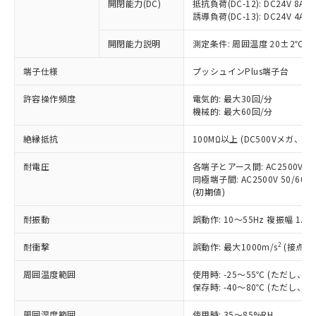
基準値を超えていることを示します。
いたものが、含有品と判明した場合などや
開閉能力(DC)
抵抗負荷(DC-12): DC24V 8A/DC
当社は、これら貴社製品のうち、外国
ことをご了承ください。
「－」：未確認です。当社販売部門へお問
誘導負荷(DC-13): DC24V 4A/DC
むを得ず変更することがあります。
為替および外国貿易法に定める商品
在庫状況および標準価格照会結果は、
い合わせください。
（以下｢規制貨物等」という）を輸出
記載している更新日時点での社内デー
開閉能力説明
測定条件: 周囲温度 20±2℃、
*EU RoHS指令（10物質）：
または国外への提供する場合は、日本
記
タに基づき作成されるものであり、閲
説明
鉛(Pb) 1000ppm以下、 水銀(Hg) 1000ppm以下、 カド
*中国RoHS10物質の基準値 (GB/T26572)：
国政府の輸出許可(または役務取引許
号
覧された時点での実際の在庫および標
ミウム(Cd) 100ppm以下、
Pb(鉛) :1000ppm、 Hg(水銀) : 1000ppm、 Cd(カドミウ
端子仕様
プッシュインPlus端子台
可)を取得するなどの必要な手続きを
六価クロム(Cr(Ⅵ)) 1000ppm以下、ポリ臭化ビフェニル
ム) : 100ppm、
準価格とは異なる場合があることをご
類(PBB) 1000ppm以下、ポリ臭化ジフェニルエーテル類
Cr(Ⅵ)(六価クロム) : 1000ppm、 PBBs(ポリ臭化ビフェ
とります。
了承ください。
許容操作頻度
電気的: 最大30回/分
(PBDE) 1000ppm以下、フタル酸ビス(2-エチルヘキシ
○
一定数以上の在庫あり
ニル類) : 1000ppm、 PBDEs(ポリ臭化ジフェニルエーテ
当社は規制貨物を破棄する場合は、完
ル) (DEHP)(別名：DOP) 1000ppm以下、フタル酸ブチ
機械的: 最大60回/分
正式な納期状況および標準価格はお客
ル類) : 1000ppm、
ルベンジル（BBP） 1000ppm以下、フタル酸ジブチル
全に破砕するなど、違法に輸出されな
DBP(フタル酸ジブチル) : 1000ppm、 DIBP(フタル酸ジ
様のお取引先、またはお客様担当のオ
（DBP） 1000ppm以下、フタル酸ジイソブチル
イソブチル) : 1000ppm、 BBP(フタル酸ブチルベンジ
△
一定数には満たないが在庫あり
いよう必要な手段を講じます。
絶縁抵抗
100MΩ以上 (DC500Vメガ、
ムロン制御機器販売店・当社販売員に
(DIBP) 1000ppm以下
ル) : 1000ppm、
当社は貴社製品を、核兵器、ミサイ
但し、RoHS指令で産業用監視および制御機器に対する
DEHP(フタル酸ビス(2-エチルヘキシル)) : 1000ppm
ご相談ください。
適用除外項目は除く。
耐電圧
各端子とアース間: AC2500V 50/
ル、化学兵器、生物兵器またはその他
－
在庫なし(最新の在庫状況につ
オムロン制御機器販売店や当社販売拠
フタル酸エステル類の４物質については閾値を超える意
同極端子間: AC2500V 50/60
武器並びにこれらの製造装置等に一切
いては、お客様のお取引先、ま
図的な使用がないことを確認しています。
点は「
販売ネットワーク
」をご確認
(初期値)
※2 環境保護使用期限
使用いたしません。
たはお客様担当のオムロン制御
ください。
当社は、貴社製品を第三者に販売する
機器販売店・当社販売員にご確
在庫状況および標準価格結果を当社の
耐振動
誤動作: 10～55Hz 複振幅 1.
※2 対応予定月
「ｅ」：有害物質（10物質）のすべてが基
場合は、上記1、2および3の内容を当
認ください)
事前の承諾なく第三者に漏洩または開
準値以下であることを示します。
該第三者に通知します。また当社は、
示しないようお願いします。
2
耐衝撃
誤動作: 最大1000m/s
(接点開
部品在庫の切り替え状況などにより、予定
「10」：通常の使用状況下において有害物
販売先および販売に係わる関係者が違
マイパーツ機能（部品リスト作成サー
空
受注生産機種、また在庫状況の
月が前後することがあります。
質が外部に漏えいし、環境に深刻な影響を
法に輸出するおそれがある場合は、取
周囲温度範囲
使用時: -25～55℃ (ただし
ビス）をご利用いただくには、I-Web
白
情報を公開していない機種
及ぼさない年数を意味します。
り引きをいたしません。
保存時: -40～80℃ (ただし
メンバーズにご登録されている必要が
「－」：未確認です。当社販売部門へお問
あります。
い合わせください。
周囲湿度範囲
使用時: 35～85%RH