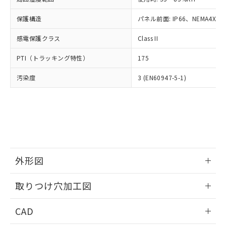
お客様が当ウェブサイト上で当社にご
※3 非含有証明書ダウンロード
登録された部品リストについて、当社
保護構造
パネル前面: IP66、NEMA4X, N
および当社の共同利用者が、当社の製
下記の非含有証明書をダウンロードするこ
品・サービスに関するお客様との取
感電保護クラス
Class II
とができます。
合意する
キャンセル
引・商談に必要な範囲で利用すること
をご了承ください。
PTI（トラッキング特性）
175
EU RoHS指令（10物質）の非含有証明書
※当社の共同利用者とは、
"個人情報
51物質の非含有証明書（当社基準）
の共同利用に関して"
の「1.共同利
汚染度
3 (EN60947-5-1)
※本証明書は発行日時点で非含有を証明す
用者の範囲」に記載されている法人を
るもので、過去に遡って非含有を証明する
指します。
ものではありません。
また、RoHS指令のフタル酸エステル類４
物質の対応では、対応完了までの期間は出
荷製品に未対応品が混在することから備考
欄に対応日を記載しておりました。
既に当社にて対応品への在庫切替を完了
外形図
していることから、特段のことがない限
情報更新：2026/05/21
り、2022年1月12日より割愛しておりま
取りつけ穴加工図
す。
情報更新：2026/05/21
CAD