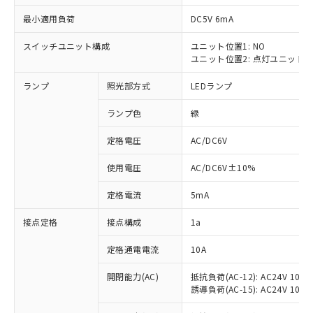
最小適用負荷
DC5V 6mA
スイッチユニット構成
ユニット位置1: NO
ユニット位置2: 点灯ユニット
※1 対応状況
ランプ
照光部方式
LEDランプ
対応済み：EU RoHS指令（10物質）の
非含有に対応した製品が提供可能な商品で
ランプ色
緑
す。
対応予定：EU RoHS指令（10物質）の非含
定格電圧
AC/DC6V
ご利用条件
有に対応した製品に切り替える予定のある
使用電圧
AC/DC6V±10%
商品です。
対応予定なし：EU RoHS指令（10物質）の
以下の条件をお読みいただき、同意のうえ
定格電流
5mA
非含有に非対応の商品で、対応品を出す予
ご利用ください。
定はありません。
接点定格
接点構成
1a
調査・確認中：EU RoHS指令（10物質）の
本サービスは、当社制御機器事業取扱
※1 中国RoHS○×表
非含有の対応状況を調査中または確認中の
商品の当社在庫状況および標準価格
定格通電電流
10A
商品です。
(税抜)を提供させていただくもので
「○」：最大均質材料含有率が中国RoHSの
非該当品：ライセンス料など無形物で、有
開閉能力(AC)
抵抗負荷(AC-12): AC24V 10A/A
す。
基準値以下であることを示します。
害物質有無と関係のない商品です。
誘導負荷(AC-15): AC24V 10A/AC
当社制御機器事業取扱商品の中には、
「×」：最大均質材料含有率が中国RoHSの
仕入先様の事情により、非含有部品として
本サービスの対象外となる商品もある