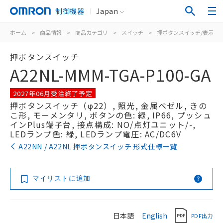
制御機器
Japan
ホーム
>
商品情報
>
商品カテゴリ
>
スイッチ
>
押ボタンスイッチ/表示灯
押ボタンスイッチ
A22NL-MMM-TGA-P100-GA
2027年06月受注終了予定
押ボタンスイッチ（φ22）, 照光, 金属ベゼル, きの
こ形, モーメンタリ, ボタンの色: 緑, IP66, プッシュ
インPlus端子台, 接点構成: NO/点灯ユニット/-,
LEDランプ色: 緑, LEDランプ電圧: AC/DC6V
A22NN / A22NL 押ボタンスイッチ 形式仕様一覧
マイリストに追加
日本語
English
PDF出力