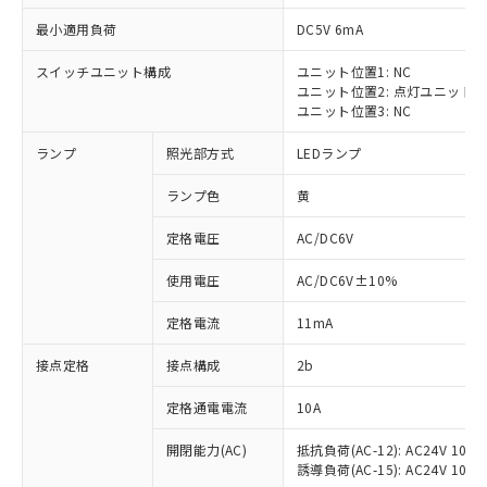
最小適用負荷
DC5V 6mA
スイッチユニット構成
ユニット位置1: NC
ユニット位置2: 点灯ユニット
※1 対応状況
ユニット位置3: NC
ランプ
照光部方式
LEDランプ
対応済み：EU RoHS指令（10物質）の
非含有に対応した製品が提供可能な商品で
ランプ色
黄
す。
対応予定：EU RoHS指令（10物質）の非含
定格電圧
AC/DC6V
ご利用条件
有に対応した製品に切り替える予定のある
商品です。
使用電圧
AC/DC6V±10%
対応予定なし：EU RoHS指令（10物質）の
以下の条件をお読みいただき、同意のうえ
非含有に非対応の商品で、対応品を出す予
定格電流
11mA
ご利用ください。
定はありません。
調査・確認中：EU RoHS指令（10物質）の
接点定格
接点構成
2b
本サービスは、当社制御機器事業取扱
※1 中国RoHS○×表
非含有の対応状況を調査中または確認中の
商品の当社在庫状況および標準価格
定格通電電流
10A
商品です。
(税抜)を提供させていただくもので
「○」：最大均質材料含有率が中国RoHSの
非該当品：ライセンス料など無形物で、有
す。
開閉能力(AC)
抵抗負荷(AC-12): AC24V 10A/A
基準値以下であることを示します。
害物質有無と関係のない商品です。
当社制御機器事業取扱商品の中には、
誘導負荷(AC-15): AC24V 10A/AC
「×」：最大均質材料含有率が中国RoHSの
仕入先様の事情により、非含有部品として