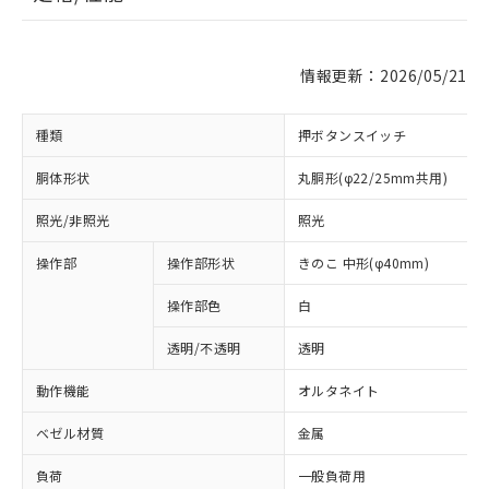
情報更新：2026/05/21
種類
押ボタンスイッチ
胴体形状
丸胴形(φ22/25mm共用)
照光/非照光
照光
操作部
操作部形状
きのこ 中形(φ40mm)
操作部色
白
透明/不透明
透明
動作機能
オルタネイト
ベゼル材質
金属
負荷
一般負荷用