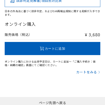
該非判定見解書/項目別対比表
X
O
O
O
日本の外為法に基づく該非判定、およびEAR再輸出規制に関する見解が入手でき
ます。
"対応済み"や非含有の記載がされた商品であっても、流通
在庫等で未対応品が混在する可能性があります。
オンライン購入
非含有品が必要な際は、弊社営業部門もしくは販売店へお
問い合わせください。
¥ 3,680
販売価格（税込）
この製品のRoHS/REACH対応状況ページへ
カートに追加
オンライン購入における出荷予定日は、カートに追加～「ご購入手続き：価
格・納期の確認」画面にてご確認ください。
カートをみる
ページ先頭へ戻る