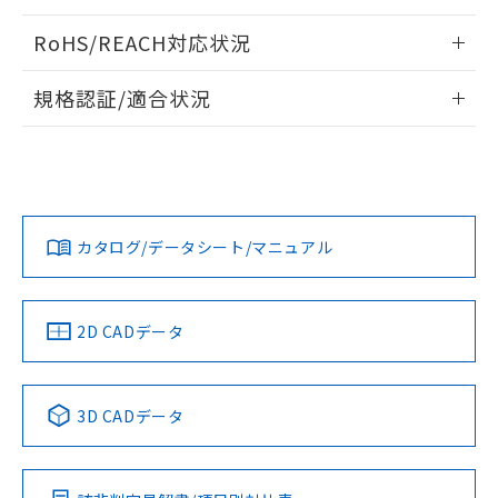
ログイン/会員登録いただくと、CADデータをダウンロー
RoHS/REACH対応状況
ドすることができます。
情報更新：2026/7/29
規格認証/適合状況
ログイン/会員登録
EU RoHS
注意事項・凡例
A22NL-MMA-TWA-P202-YAについての規格認証/適合状況に
ついては、「カスタマーサポートセンタ お客様相談室」また
は貴社担当オムロン営業員または販売店にお問い合わせくだ
対応状況
対応予定月
※1
※2
さい。
ダウンロードデータをご利用いただく前に、以下を必ずお読
みください。
カタログ/データシート/マニュアル
対応済み
ソフトウェアの使用条件
お問い合わせ
中国 RoHS
注意事項・凡例
2D CADデータ
中国 RoHS表
※1 ※2
3D CADデータ
Pb
Hg
Cd
Cr(VI)