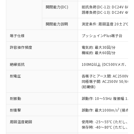
本サービスの対象外となる商品もある
基準値を超えていることを示します。
いたものが、含有品と判明した場合などや
当社は、これら貴社製品のうち、外国
ことをご了承ください。
開閉能力(DC)
抵抗負荷(DC-12): DC24V 8A/DC
「－」：未確認です。当社販売部門へお問
むを得ず変更することがあります。
為替および外国貿易法に定める商品
誘導負荷(DC-13): DC24V 4A/DC
在庫状況および標準価格照会結果は、
い合わせください。
（以下｢規制貨物等」という）を輸出
記載している更新日時点での社内デー
*EU RoHS指令（10物質）：
または国外への提供する場合は、日本
開閉能力説明
測定条件: 周囲温度 20±2℃、
記
タに基づき作成されるものであり、閲
説明
鉛(Pb) 1000ppm以下、 水銀(Hg) 1000ppm以下、 カド
*中国RoHS10物質の基準値 (GB/T26572)：
国政府の輸出許可(または役務取引許
号
覧された時点での実際の在庫および標
ミウム(Cd) 100ppm以下、
Pb(鉛) :1000ppm、 Hg(水銀) : 1000ppm、 Cd(カドミウ
端子仕様
プッシュインPlus端子台
可)を取得するなどの必要な手続きを
六価クロム(Cr(Ⅵ)) 1000ppm以下、ポリ臭化ビフェニル
ム) : 100ppm、
準価格とは異なる場合があることをご
類(PBB) 1000ppm以下、ポリ臭化ジフェニルエーテル類
Cr(Ⅵ)(六価クロム) : 1000ppm、 PBBs(ポリ臭化ビフェ
とります。
了承ください。
(PBDE) 1000ppm以下、フタル酸ビス(2-エチルヘキシ
○
一定数以上の在庫あり
ニル類) : 1000ppm、 PBDEs(ポリ臭化ジフェニルエーテ
許容操作頻度
電気的: 最大30回/分
当社は規制貨物を破棄する場合は、完
ル) (DEHP)(別名：DOP) 1000ppm以下、フタル酸ブチ
正式な納期状況および標準価格はお客
ル類) : 1000ppm、
機械的: 最大60回/分
ルベンジル（BBP） 1000ppm以下、フタル酸ジブチル
全に破砕するなど、違法に輸出されな
DBP(フタル酸ジブチル) : 1000ppm、 DIBP(フタル酸ジ
様のお取引先、またはお客様担当のオ
（DBP） 1000ppm以下、フタル酸ジイソブチル
イソブチル) : 1000ppm、 BBP(フタル酸ブチルベンジ
△
一定数には満たないが在庫あり
いよう必要な手段を講じます。
ムロン制御機器販売店・当社販売員に
(DIBP) 1000ppm以下
ル) : 1000ppm、
絶縁抵抗
100MΩ以上 (DC500Vメガ、
当社は貴社製品を、核兵器、ミサイ
但し、RoHS指令で産業用監視および制御機器に対する
DEHP(フタル酸ビス(2-エチルヘキシル)) : 1000ppm
ご相談ください。
適用除外項目は除く。
ル、化学兵器、生物兵器またはその他
－
在庫なし(最新の在庫状況につ
オムロン制御機器販売店や当社販売拠
耐電圧
各端子とアース間: AC2500V 50/
フタル酸エステル類の４物質については閾値を超える意
武器並びにこれらの製造装置等に一切
いては、お客様のお取引先、ま
図的な使用がないことを確認しています。
同極端子間: AC2500V 50/60
点は「
販売ネットワーク
」をご確認
※2 環境保護使用期限
使用いたしません。
(初期値)
たはお客様担当のオムロン制御
ください。
当社は、貴社製品を第三者に販売する
機器販売店・当社販売員にご確
在庫状況および標準価格結果を当社の
※2 対応予定月
「ｅ」：有害物質（10物質）のすべてが基
耐振動
誤動作: 10～55Hz 複振幅 1.
場合は、上記1、2および3の内容を当
認ください)
事前の承諾なく第三者に漏洩または開
準値以下であることを示します。
該第三者に通知します。また当社は、
示しないようお願いします。
2
耐衝撃
誤動作: 最大1000m/s
(接点開
部品在庫の切り替え状況などにより、予定
「10」：通常の使用状況下において有害物
販売先および販売に係わる関係者が違
マイパーツ機能（部品リスト作成サー
空
受注生産機種、また在庫状況の
月が前後することがあります。
質が外部に漏えいし、環境に深刻な影響を
法に輸出するおそれがある場合は、取
ビス）をご利用いただくには、I-Web
白
情報を公開していない機種
周囲温度範囲
使用時: -25～55℃ (ただし
及ぼさない年数を意味します。
り引きをいたしません。
メンバーズにご登録されている必要が
保存時: -40～80℃ (ただし
「－」：未確認です。当社販売部門へお問
あります。