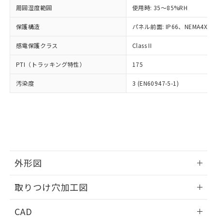
い合わせください。
お客様が当ウェブサイト上で当社にご
周囲湿度範囲
使用時: 35～85%RH
※3 非含有証明書ダウンロード
登録された部品リストについて、当社
保護構造
パネル前面: IP66、NEMA4X, N
および当社の共同利用者が、当社の製
下記の非含有証明書をダウンロードするこ
品・サービスに関するお客様との取
とができます。
感電保護クラス
Class II
合意する
キャンセル
引・商談に必要な範囲で利用すること
をご了承ください。
EU RoHS指令（10物質）の非含有証明書
PTI（トラッキング特性）
175
※当社の共同利用者とは、
"個人情報
51物質の非含有証明書（当社基準）
の共同利用に関して"
の「1.共同利
汚染度
3 (EN60947-5-1)
※本証明書は発行日時点で非含有を証明す
用者の範囲」に記載されている法人を
るもので、過去に遡って非含有を証明する
指します。
ものではありません。
また、RoHS指令のフタル酸エステル類４
物質の対応では、対応完了までの期間は出
荷製品に未対応品が混在することから備考
欄に対応日を記載しておりました。
既に当社にて対応品への在庫切替を完了
外形図
していることから、特段のことがない限
り、2022年1月12日より割愛しておりま
情報更新：2026/05/21
取りつけ穴加工図
す。
情報更新：2026/05/21
CAD