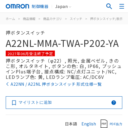
制御機器
Japan
ホーム
>
商品情報
>
商品カテゴリ
>
スイッチ
>
押ボタンスイッチ/表示灯
押ボタンスイッチ
A22NL-MMA-TWA-P202-YA
2027年06月受注終了予定
押ボタンスイッチ（φ22）, 照光, 金属ベゼル, きの
こ形, オルタネイト, ボタンの色: 白, IP66, プッシュ
インPlus端子台, 接点構成: NC/点灯ユニット/NC,
LEDランプ色: 黄, LEDランプ電圧: AC/DC6V
A22NN / A22NL 押ボタンスイッチ 形式仕様一覧
マイリストに追加
日本語
English
PDF出力