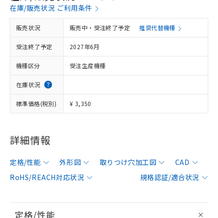
在庫/販売状況 ご利用条件
販売状況
販売中・受注終了予定
推奨代替機種
受注終了予定
2027年6月
機種区分
受注生産機種
在庫状況
標準価格(税別)
¥ 3,350
詳細情報
定格/性能
外形図
取りつけ穴加工図
CAD
RoHS/REACH対応状況
規格認証/適合状況
定格/性能