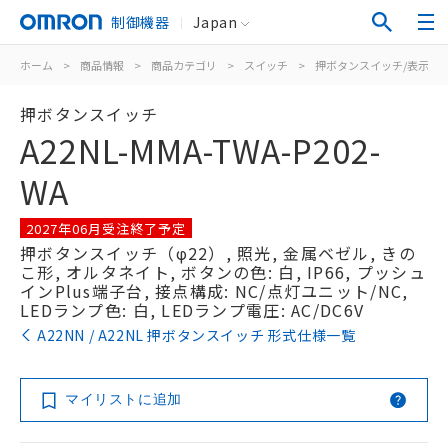
制御機器
Japan
ホーム
>
商品情報
>
商品カテゴリ
>
スイッチ
>
押ボタンスイッチ/表示灯
押ボタンスイッチ
A22NL-MMA-TWA-P202-
WA
2027年06月受注終了予定
押ボタンスイッチ（φ22）, 照光, 金属ベゼル, きの
こ形, オルタネイト, ボタンの色: 白, IP66, プッシュ
インPlus端子台, 接点構成: NC/点灯ユニット/NC,
LEDランプ色: 白, LEDランプ電圧: AC/DC6V
A22NN / A22NL 押ボタンスイッチ 形式仕様一覧
マイリストに追加