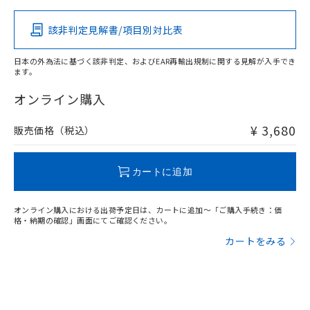
該非判定見解書/項目別対比表
X
O
O
O
日本の外為法に基づく該非判定、およびEAR再輸出規制に関する見解が入手でき
ます。
"対応済み"や非含有の記載がされた商品であっても、流通
在庫等で未対応品が混在する可能性があります。
オンライン購入
非含有品が必要な際は、弊社営業部門もしくは販売店へお
問い合わせください。
¥ 3,680
販売価格（税込）
この製品のRoHS/REACH対応状況ページへ
カートに追加
オンライン購入における出荷予定日は、カートに追加～「ご購入手続き：価
格・納期の確認」画面にてご確認ください。
カートをみる