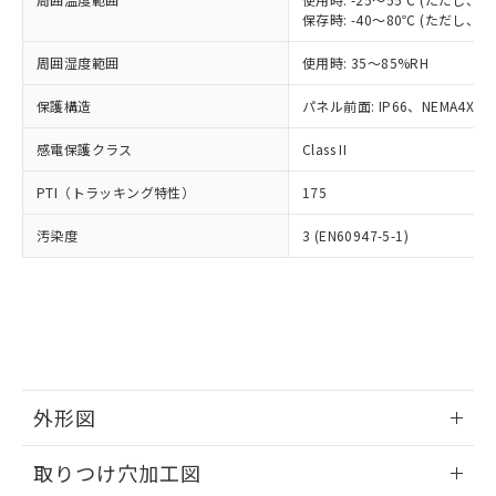
「－」：未確認です。当社販売部門へお問
あります。
保存時: -40～80℃ (ただし
い合わせください。
お客様が当ウェブサイト上で当社にご
※3 非含有証明書ダウンロード
登録された部品リストについて、当社
周囲湿度範囲
使用時: 35～85%RH
および当社の共同利用者が、当社の製
下記の非含有証明書をダウンロードするこ
保護構造
パネル前面: IP66、NEMA4X, N
品・サービスに関するお客様との取
とができます。
合意する
キャンセル
引・商談に必要な範囲で利用すること
感電保護クラス
Class II
をご了承ください。
EU RoHS指令（10物質）の非含有証明書
※当社の共同利用者とは、
"個人情報
PTI（トラッキング特性）
51物質の非含有証明書（当社基準）
175
の共同利用に関して"
の「1.共同利
※本証明書は発行日時点で非含有を証明す
用者の範囲」に記載されている法人を
汚染度
3 (EN60947-5-1)
るもので、過去に遡って非含有を証明する
指します。
ものではありません。
また、RoHS指令のフタル酸エステル類４
物質の対応では、対応完了までの期間は出
荷製品に未対応品が混在することから備考
欄に対応日を記載しておりました。
既に当社にて対応品への在庫切替を完了
していることから、特段のことがない限
外形図
り、2022年1月12日より割愛しておりま
す。
情報更新：2026/05/21
取りつけ穴加工図