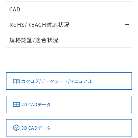
情報更新：2026/05/21
CAD
ログイン/会員登録いただくと、CADデータをダウンロー
RoHS/REACH対応状況
ドすることができます。
情報更新：2026/7/29
規格認証/適合状況
ログイン/会員登録
EU RoHS
注意事項・凡例
A22NL-MMA-TWA-P202-WAについての規格認証/適合状況に
ついては、「カスタマーサポートセンタ お客様相談室」また
は貴社担当オムロン営業員または販売店にお問い合わせくだ
対応状況
対応予定月
※1
※2
さい。
ダウンロードデータをご利用いただく前に、以下を必ずお読
みください。
カタログ/データシート/マニュアル
対応済み
ソフトウェアの使用条件
お問い合わせ
中国 RoHS
注意事項・凡例
2D CADデータ
中国 RoHS表
※1 ※2
3D CADデータ
Pb
Hg
Cd
Cr(VI)