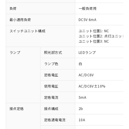
負荷
一般負荷用
最小適用負荷
DC5V 6mA
スイッチユニット構成
ユニット位置1: NC
※1 対応状況
ユニット位置2: 点灯ユニット
ユニット位置3: NC
対応済み：EU RoHS指令（10物質）の
ランプ
照光部方式
LEDランプ
非含有に対応した製品が提供可能な商品で
す。
ランプ色
白
対応予定：EU RoHS指令（10物質）の非含
ご利用条件
有に対応した製品に切り替える予定のある
定格電圧
AC/DC6V
商品です。
対応予定なし：EU RoHS指令（10物質）の
使用電圧
AC/DC6V±10%
以下の条件をお読みいただき、同意のうえ
非含有に非対応の商品で、対応品を出す予
ご利用ください。
定はありません。
定格電流
5mA
調査・確認中：EU RoHS指令（10物質）の
本サービスは、当社制御機器事業取扱
※1 中国RoHS○×表
非含有の対応状況を調査中または確認中の
接点定格
接点構成
2b
商品の当社在庫状況および標準価格
商品です。
(税抜)を提供させていただくもので
「○」：最大均質材料含有率が中国RoHSの
定格通電電流
10A
非該当品：ライセンス料など無形物で、有
す。
基準値以下であることを示します。
害物質有無と関係のない商品です。