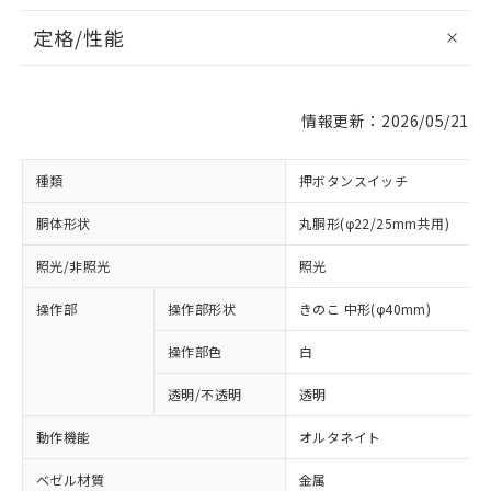
定格/性能
情報更新：2026/05/21
種類
押ボタンスイッチ
胴体形状
丸胴形(φ22/25mm共用)
照光/非照光
照光
操作部
操作部形状
きのこ 中形(φ40mm)
操作部色
白
透明/不透明
透明
動作機能
オルタネイト
ベゼル材質
金属