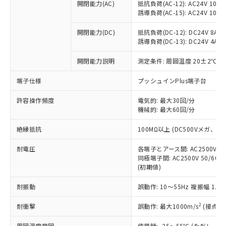
当社制御機器事業取扱商品の中には、
開閉能力(AC)
抵抗負荷(AC-12): AC24V 10A/A
「×」：最大均質材料含有率が中国RoHSの
仕入先様の事情により、非含有部品として
本サービスの対象外となる商品もある
誘導負荷(AC-15): AC24V 10A/AC
基準値を超えていることを示します。
いたものが、含有品と判明した場合などや
当社は、これら貴社製品のうち、外国
ことをご了承ください。
「－」：未確認です。当社販売部門へお問
むを得ず変更することがあります。
為替および外国貿易法に定める商品
在庫状況および標準価格照会結果は、
開閉能力(DC)
抵抗負荷(DC-12): DC24V 8A/DC
い合わせください。
（以下｢規制貨物等」という）を輸出
誘導負荷(DC-13): DC24V 4A/DC
記載している更新日時点での社内デー
*EU RoHS指令（10物質）：
または国外への提供する場合は、日本
記
タに基づき作成されるものであり、閲
説明
鉛(Pb) 1000ppm以下、 水銀(Hg) 1000ppm以下、 カド
*中国RoHS10物質の基準値 (GB/T26572)：
国政府の輸出許可(または役務取引許
開閉能力説明
測定条件: 周囲温度 20±2℃、
号
覧された時点での実際の在庫および標
ミウム(Cd) 100ppm以下、
Pb(鉛) :1000ppm、 Hg(水銀) : 1000ppm、 Cd(カドミウ
可)を取得するなどの必要な手続きを
六価クロム(Cr(Ⅵ)) 1000ppm以下、ポリ臭化ビフェニル
ム) : 100ppm、
準価格とは異なる場合があることをご
類(PBB) 1000ppm以下、ポリ臭化ジフェニルエーテル類
端子仕様
Cr(Ⅵ)(六価クロム) : 1000ppm、 PBBs(ポリ臭化ビフェ
プッシュインPlus端子台
とります。
了承ください。
(PBDE) 1000ppm以下、フタル酸ビス(2-エチルヘキシ
○
一定数以上の在庫あり
ニル類) : 1000ppm、 PBDEs(ポリ臭化ジフェニルエーテ
当社は規制貨物を破棄する場合は、完
ル) (DEHP)(別名：DOP) 1000ppm以下、フタル酸ブチ
正式な納期状況および標準価格はお客
ル類) : 1000ppm、
許容操作頻度
電気的: 最大30回/分
ルベンジル（BBP） 1000ppm以下、フタル酸ジブチル
全に破砕するなど、違法に輸出されな
DBP(フタル酸ジブチル) : 1000ppm、 DIBP(フタル酸ジ
様のお取引先、またはお客様担当のオ
（DBP） 1000ppm以下、フタル酸ジイソブチル
機械的: 最大60回/分
イソブチル) : 1000ppm、 BBP(フタル酸ブチルベンジ
△
一定数には満たないが在庫あり
いよう必要な手段を講じます。
ムロン制御機器販売店・当社販売員に
(DIBP) 1000ppm以下
ル) : 1000ppm、
当社は貴社製品を、核兵器、ミサイ
但し、RoHS指令で産業用監視および制御機器に対する
DEHP(フタル酸ビス(2-エチルヘキシル)) : 1000ppm
ご相談ください。
絶縁抵抗
100MΩ以上 (DC500Vメガ、
適用除外項目は除く。
ル、化学兵器、生物兵器またはその他
－
在庫なし(最新の在庫状況につ
オムロン制御機器販売店や当社販売拠
フタル酸エステル類の４物質については閾値を超える意
武器並びにこれらの製造装置等に一切
いては、お客様のお取引先、ま
図的な使用がないことを確認しています。
点は「
販売ネットワーク
」をご確認
耐電圧
各端子とアース間: AC2500V 50/
※2 環境保護使用期限
使用いたしません。
たはお客様担当のオムロン制御
同極端子間: AC2500V 50/60
ください。
当社は、貴社製品を第三者に販売する
(初期値)
機器販売店・当社販売員にご確
在庫状況および標準価格結果を当社の
※2 対応予定月
「ｅ」：有害物質（10物質）のすべてが基
場合は、上記1、2および3の内容を当
認ください)
事前の承諾なく第三者に漏洩または開
準値以下であることを示します。
耐振動
誤動作: 10～55Hz 複振幅 1.
該第三者に通知します。また当社は、
示しないようお願いします。
部品在庫の切り替え状況などにより、予定
「10」：通常の使用状況下において有害物
販売先および販売に係わる関係者が違
マイパーツ機能（部品リスト作成サー
空
受注生産機種、また在庫状況の
2
耐衝撃
誤動作: 最大1000m/s
(接点開
月が前後することがあります。
質が外部に漏えいし、環境に深刻な影響を
法に輸出するおそれがある場合は、取
ビス）をご利用いただくには、I-Web
白
情報を公開していない機種
及ぼさない年数を意味します。
り引きをいたしません。
メンバーズにご登録されている必要が
周囲温度範囲
使用時: -25～55℃ (ただし