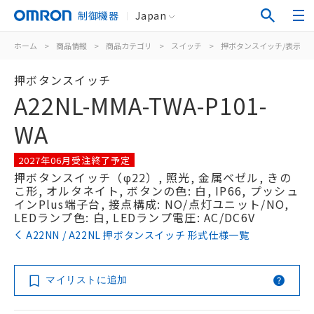
制御機器
Japan
ホーム
>
商品情報
>
商品カテゴリ
>
スイッチ
>
押ボタンスイッチ/表示灯
押ボタンスイッチ
A22NL-MMA-TWA-P101-
WA
2027年06月受注終了予定
押ボタンスイッチ（φ22）, 照光, 金属ベゼル, きの
こ形, オルタネイト, ボタンの色: 白, IP66, プッシュ
インPlus端子台, 接点構成: NO/点灯ユニット/NO,
LEDランプ色: 白, LEDランプ電圧: AC/DC6V
A22NN / A22NL 押ボタンスイッチ 形式仕様一覧
マイリストに追加