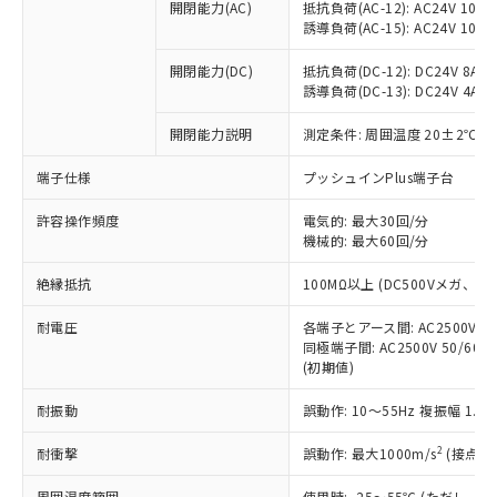
当社制御機器事業取扱商品の中には、
開閉能力(AC)
抵抗負荷(AC-12): AC24V 10A/A
「×」：最大均質材料含有率が中国RoHSの
仕入先様の事情により、非含有部品として
本サービスの対象外となる商品もある
誘導負荷(AC-15): AC24V 10A/AC
基準値を超えていることを示します。
いたものが、含有品と判明した場合などや
当社は、これら貴社製品のうち、外国
ことをご了承ください。
「－」：未確認です。当社販売部門へお問
むを得ず変更することがあります。
為替および外国貿易法に定める商品
在庫状況および標準価格照会結果は、
開閉能力(DC)
抵抗負荷(DC-12): DC24V 8A/DC
い合わせください。
（以下｢規制貨物等」という）を輸出
誘導負荷(DC-13): DC24V 4A/DC
記載している更新日時点での社内デー
*EU RoHS指令（10物質）：
または国外への提供する場合は、日本
記
タに基づき作成されるものであり、閲
説明
鉛(Pb) 1000ppm以下、 水銀(Hg) 1000ppm以下、 カド
*中国RoHS10物質の基準値 (GB/T26572)：
国政府の輸出許可(または役務取引許
開閉能力説明
測定条件: 周囲温度 20±2℃、
号
覧された時点での実際の在庫および標
ミウム(Cd) 100ppm以下、
Pb(鉛) :1000ppm、 Hg(水銀) : 1000ppm、 Cd(カドミウ
可)を取得するなどの必要な手続きを
六価クロム(Cr(Ⅵ)) 1000ppm以下、ポリ臭化ビフェニル
ム) : 100ppm、
準価格とは異なる場合があることをご
類(PBB) 1000ppm以下、ポリ臭化ジフェニルエーテル類
端子仕様
Cr(Ⅵ)(六価クロム) : 1000ppm、 PBBs(ポリ臭化ビフェ
プッシュインPlus端子台
とります。
了承ください。
(PBDE) 1000ppm以下、フタル酸ビス(2-エチルヘキシ
○
一定数以上の在庫あり
ニル類) : 1000ppm、 PBDEs(ポリ臭化ジフェニルエーテ
当社は規制貨物を破棄する場合は、完
ル) (DEHP)(別名：DOP) 1000ppm以下、フタル酸ブチ
正式な納期状況および標準価格はお客
ル類) : 1000ppm、
許容操作頻度
電気的: 最大30回/分
ルベンジル（BBP） 1000ppm以下、フタル酸ジブチル
全に破砕するなど、違法に輸出されな
DBP(フタル酸ジブチル) : 1000ppm、 DIBP(フタル酸ジ
様のお取引先、またはお客様担当のオ
（DBP） 1000ppm以下、フタル酸ジイソブチル
機械的: 最大60回/分
イソブチル) : 1000ppm、 BBP(フタル酸ブチルベンジ
△
一定数には満たないが在庫あり
いよう必要な手段を講じます。
ムロン制御機器販売店・当社販売員に
(DIBP) 1000ppm以下
ル) : 1000ppm、
当社は貴社製品を、核兵器、ミサイ
但し、RoHS指令で産業用監視および制御機器に対する
DEHP(フタル酸ビス(2-エチルヘキシル)) : 1000ppm
ご相談ください。
絶縁抵抗
100MΩ以上 (DC500Vメガ、
適用除外項目は除く。
ル、化学兵器、生物兵器またはその他
－
在庫なし(最新の在庫状況につ
オムロン制御機器販売店や当社販売拠
フタル酸エステル類の４物質については閾値を超える意
武器並びにこれらの製造装置等に一切
いては、お客様のお取引先、ま
図的な使用がないことを確認しています。
点は「
販売ネットワーク
」をご確認
耐電圧
各端子とアース間: AC2500V 50/
※2 環境保護使用期限
使用いたしません。
たはお客様担当のオムロン制御
同極端子間: AC2500V 50/60
ください。
当社は、貴社製品を第三者に販売する
(初期値)
機器販売店・当社販売員にご確
在庫状況および標準価格結果を当社の
※2 対応予定月
「ｅ」：有害物質（10物質）のすべてが基
場合は、上記1、2および3の内容を当
認ください)
事前の承諾なく第三者に漏洩または開
準値以下であることを示します。
耐振動
誤動作: 10～55Hz 複振幅 1.
該第三者に通知します。また当社は、
示しないようお願いします。
部品在庫の切り替え状況などにより、予定
「10」：通常の使用状況下において有害物
販売先および販売に係わる関係者が違
マイパーツ機能（部品リスト作成サー
空
受注生産機種、また在庫状況の
2
耐衝撃
誤動作: 最大1000m/s
(接点開
月が前後することがあります。
質が外部に漏えいし、環境に深刻な影響を
法に輸出するおそれがある場合は、取
ビス）をご利用いただくには、I-Web
白
情報を公開していない機種
及ぼさない年数を意味します。
り引きをいたしません。
メンバーズにご登録されている必要が
周囲温度範囲
使用時: -25～55℃ (ただし