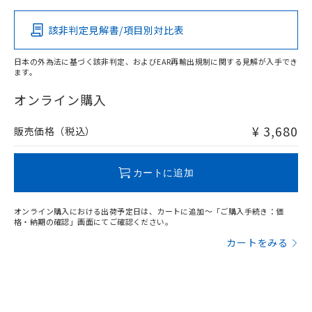
該非判定見解書/項目別対比表
X
O
O
O
日本の外為法に基づく該非判定、およびEAR再輸出規制に関する見解が入手でき
ます。
"対応済み"や非含有の記載がされた商品であっても、流通
在庫等で未対応品が混在する可能性があります。
オンライン購入
非含有品が必要な際は、弊社営業部門もしくは販売店へお
問い合わせください。
¥ 3,680
販売価格（税込）
この製品のRoHS/REACH対応状況ページへ
カートに追加
オンライン購入における出荷予定日は、カートに追加～「ご購入手続き：価
格・納期の確認」画面にてご確認ください。
カートをみる