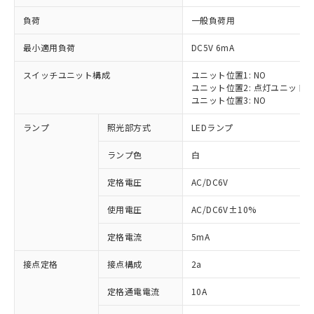
負荷
一般負荷用
最小適用負荷
DC5V 6mA
スイッチユニット構成
ユニット位置1: NO
※1 対応状況
ユニット位置2: 点灯ユニット
ユニット位置3: NO
対応済み：EU RoHS指令（10物質）の
ランプ
照光部方式
LEDランプ
非含有に対応した製品が提供可能な商品で
す。
ランプ色
白
対応予定：EU RoHS指令（10物質）の非含
ご利用条件
有に対応した製品に切り替える予定のある
定格電圧
AC/DC6V
商品です。
対応予定なし：EU RoHS指令（10物質）の
使用電圧
AC/DC6V±10%
以下の条件をお読みいただき、同意のうえ
非含有に非対応の商品で、対応品を出す予
ご利用ください。
定はありません。
定格電流
5mA
調査・確認中：EU RoHS指令（10物質）の
本サービスは、当社制御機器事業取扱
※1 中国RoHS○×表
非含有の対応状況を調査中または確認中の
接点定格
接点構成
2a
商品の当社在庫状況および標準価格
商品です。
(税抜)を提供させていただくもので
「○」：最大均質材料含有率が中国RoHSの
定格通電電流
10A
非該当品：ライセンス料など無形物で、有
す。
基準値以下であることを示します。
害物質有無と関係のない商品です。