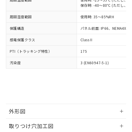
「－」：未確認です。当社販売部門へお問
あります。
保存時: -40～80℃ (ただし
い合わせください。
お客様が当ウェブサイト上で当社にご
※3 非含有証明書ダウンロード
登録された部品リストについて、当社
周囲湿度範囲
使用時: 35～85%RH
および当社の共同利用者が、当社の製
下記の非含有証明書をダウンロードするこ
保護構造
パネル前面: IP66、NEMA4X, N
品・サービスに関するお客様との取
とができます。
合意する
キャンセル
引・商談に必要な範囲で利用すること
感電保護クラス
Class II
をご了承ください。
EU RoHS指令（10物質）の非含有証明書
※当社の共同利用者とは、
"個人情報
PTI（トラッキング特性）
51物質の非含有証明書（当社基準）
175
の共同利用に関して"
の「1.共同利
※本証明書は発行日時点で非含有を証明す
用者の範囲」に記載されている法人を
汚染度
3 (EN60947-5-1)
るもので、過去に遡って非含有を証明する
指します。
ものではありません。
また、RoHS指令のフタル酸エステル類４
物質の対応では、対応完了までの期間は出
荷製品に未対応品が混在することから備考
欄に対応日を記載しておりました。
既に当社にて対応品への在庫切替を完了
していることから、特段のことがない限
外形図
り、2022年1月12日より割愛しておりま
す。
情報更新：2026/05/21
取りつけ穴加工図