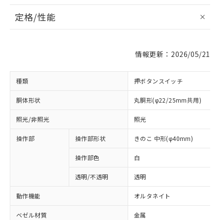
定格/性能
情報更新：2026/05/21
種類
押ボタンスイッチ
胴体形状
丸胴形(φ22/25mm共用)
照光/非照光
照光
操作部
操作部形状
きのこ 中形(φ40mm)
操作部色
白
透明/不透明
透明
動作機能
オルタネイト
ベゼル材質
金属