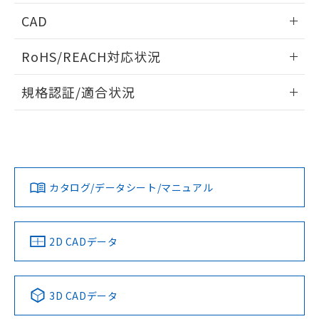
情報更新：2026/05/21
CAD
ログイン/会員登録いただくと、CADデータをダウンロー
RoHS/REACH対応状況
ドすることができます。
情報更新：2026/7/29
規格認証/適合状況
ログイン/会員登録
EU RoHS
注意事項・凡例
A22NL-MMA-TWA-P101-WAについての規格認証/適合状況に
ついては、「カスタマーサポートセンタ お客様相談室」また
は貴社担当オムロン営業員または販売店にお問い合わせくだ
対応状況
対応予定月
※1
※2
さい。
ダウンロードデータをご利用いただく前に、以下を必ずお読
みください。
カタログ/データシート/マニュアル
対応済み
ソフトウェアの使用条件
お問い合わせ
中国 RoHS
注意事項・凡例
2D CADデータ
中国 RoHS表
※1 ※2
3D CADデータ
Pb
Hg
Cd
Cr(VI)