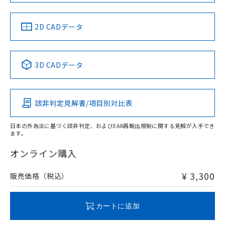
LR型式承認
DNV型式承認
BV型式承認
KR型式承
（イギリス
（ノルウェー
（フランス
（韓国
船舶規格）
船舶規格）
船舶規格）
船舶規格
中国 RoHS
注意事項・凡例
2D CADデータ
No
No
No
No
中国 RoHS表
※1 ※2
3D CADデータ
この製品の規格認証/適合状況ページへ
Pb
Hg
Cd
Cr(VI)
その他の認証はこちらのページからご検索ください
該非判定見解書/項目別対比表
X
O
O
O
日本の外為法に基づく該非判定、およびEAR再輸出規制に関する見解が入手でき
ます。
"対応済み"や非含有の記載がされた商品であっても、流通
在庫等で未対応品が混在する可能性があります。
オンライン購入
非含有品が必要な際は、弊社営業部門もしくは販売店へお
問い合わせください。
¥ 3,300
販売価格（税込）
この製品のRoHS/REACH対応状況ページへ
カートに追加