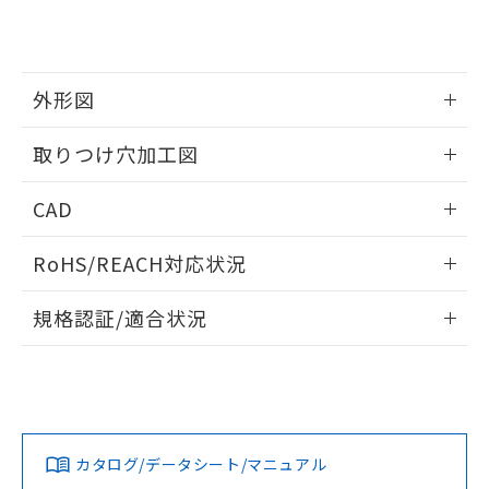
り、2022年1月12日より割愛しておりま
す。
外形図
情報更新：2026/05/21
取りつけ穴加工図
情報更新：2026/05/21
CAD
ログイン/会員登録いただくと、CADデータをダウンロー
RoHS/REACH対応状況
ドすることができます。
情報更新：2026/7/29
規格認証/適合状況
ログイン/会員登録
EU RoHS
注意事項・凡例
UL認証
CSA認証
CEマーキング
Yes
Yes
Yes
対応状況
対応予定月
※1
※2
ダウンロードデータをご利用いただく前に、以下を必ずお読
みください。
カタログ/データシート/マニュアル
対応済み
ソフトウェアの使用条件