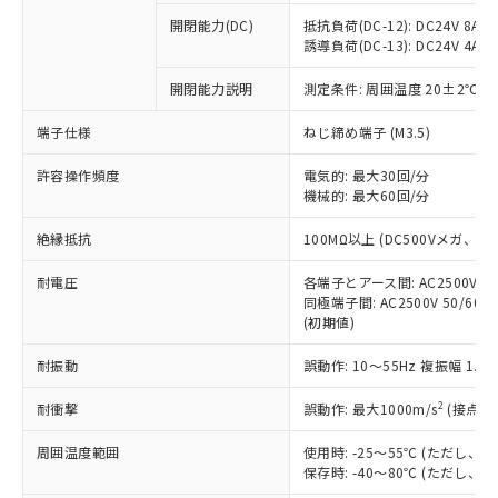
※1 中国RoHS○×表
非含有の対応状況を調査中または確認中の
商品の当社在庫状況および標準価格
開閉能力(DC)
抵抗負荷(DC-12): DC24V 8A/DC
商品です。
(税抜)を提供させていただくもので
誘導負荷(DC-13): DC24V 4A/DC
「○」：最大均質材料含有率が中国RoHSの
非該当品：ライセンス料など無形物で、有
す。
基準値以下であることを示します。
害物質有無と関係のない商品です。
開閉能力説明
測定条件: 周囲温度 20±2℃、
当社制御機器事業取扱商品の中には、
「×」：最大均質材料含有率が中国RoHSの
仕入先様の事情により、非含有部品として
本サービスの対象外となる商品もある
基準値を超えていることを示します。
いたものが、含有品と判明した場合などや
当社は、これら貴社製品のうち、外国
端子仕様
ねじ締め端子 (M3.5)
ことをご了承ください。
「－」：未確認です。当社販売部門へお問
むを得ず変更することがあります。
為替および外国貿易法に定める商品
在庫状況および標準価格照会結果は、
い合わせください。
許容操作頻度
電気的: 最大30回/分
（以下｢規制貨物等」という）を輸出
記載している更新日時点での社内デー
機械的: 最大60回/分
*EU RoHS指令（10物質）：
または国外への提供する場合は、日本
記
タに基づき作成されるものであり、閲
説明
鉛(Pb) 1000ppm以下、 水銀(Hg) 1000ppm以下、 カド
*中国RoHS10物質の基準値 (GB/T26572)：
国政府の輸出許可(または役務取引許
号
覧された時点での実際の在庫および標
ミウム(Cd) 100ppm以下、
Pb(鉛) :1000ppm、 Hg(水銀) : 1000ppm、 Cd(カドミウ
絶縁抵抗
100MΩ以上 (DC500Vメガ、
可)を取得するなどの必要な手続きを
六価クロム(Cr(Ⅵ)) 1000ppm以下、ポリ臭化ビフェニル
ム) : 100ppm、
準価格とは異なる場合があることをご
類(PBB) 1000ppm以下、ポリ臭化ジフェニルエーテル類
Cr(Ⅵ)(六価クロム) : 1000ppm、 PBBs(ポリ臭化ビフェ
とります。
了承ください。
(PBDE) 1000ppm以下、フタル酸ビス(2-エチルヘキシ
耐電圧
各端子とアース間: AC2500V 50/
○
一定数以上の在庫あり
ニル類) : 1000ppm、 PBDEs(ポリ臭化ジフェニルエーテ
当社は規制貨物を破棄する場合は、完
ル) (DEHP)(別名：DOP) 1000ppm以下、フタル酸ブチ
正式な納期状況および標準価格はお客
ル類) : 1000ppm、
同極端子間: AC2500V 50/60
ルベンジル（BBP） 1000ppm以下、フタル酸ジブチル
全に破砕するなど、違法に輸出されな
DBP(フタル酸ジブチル) : 1000ppm、 DIBP(フタル酸ジ
(初期値)
様のお取引先、またはお客様担当のオ
（DBP） 1000ppm以下、フタル酸ジイソブチル
イソブチル) : 1000ppm、 BBP(フタル酸ブチルベンジ
△
一定数には満たないが在庫あり
いよう必要な手段を講じます。
ムロン制御機器販売店・当社販売員に
(DIBP) 1000ppm以下
ル) : 1000ppm、
当社は貴社製品を、核兵器、ミサイ
但し、RoHS指令で産業用監視および制御機器に対する
耐振動
誤動作: 10～55Hz 複振幅 1.
DEHP(フタル酸ビス(2-エチルヘキシル)) : 1000ppm
ご相談ください。
適用除外項目は除く。
ル、化学兵器、生物兵器またはその他
－
在庫なし(最新の在庫状況につ
オムロン制御機器販売店や当社販売拠
フタル酸エステル類の４物質については閾値を超える意
2
耐衝撃
誤動作: 最大1000m/s
(接点開
武器並びにこれらの製造装置等に一切
いては、お客様のお取引先、ま
図的な使用がないことを確認しています。
点は「
販売ネットワーク
」をご確認
※2 環境保護使用期限
使用いたしません。
たはお客様担当のオムロン制御
ください。
周囲温度範囲
使用時: -25～55℃ (ただし
当社は、貴社製品を第三者に販売する
機器販売店・当社販売員にご確
在庫状況および標準価格結果を当社の
保存時: -40～80℃ (ただし
※2 対応予定月
「ｅ」：有害物質（10物質）のすべてが基
場合は、上記1、2および3の内容を当
認ください)
事前の承諾なく第三者に漏洩または開