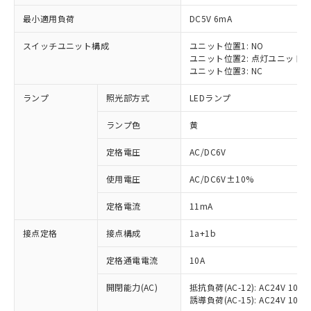
最小適用負荷
DC5V 6mA
スイッチユニット構成
ユニット位置1: NO
ユニット位置2: 点灯ユニット
ユニット位置3: NC
ランプ
照光部方式
LEDランプ
ランプ色
黄
※1 対応状況
定格電圧
AC/DC6V
対応済み：EU RoHS指令（10物質）の
使用電圧
AC/DC6V±10%
非含有に対応した製品が提供可能な商品で
す。
定格電流
11mA
対応予定：EU RoHS指令（10物質）の非含
ご利用条件
有に対応した製品に切り替える予定のある
接点定格
接点構成
1a+1b
商品です。
対応予定なし：EU RoHS指令（10物質）の
定格通電電流
10A
以下の条件をお読みいただき、同意のうえ
非含有に非対応の商品で、対応品を出す予
ご利用ください。
定はありません。
開閉能力(AC)
抵抗負荷(AC-12): AC24V 10A/A
誘導負荷(AC-15): AC24V 10A/AC
調査・確認中：EU RoHS指令（10物質）の
本サービスは、当社制御機器事業取扱