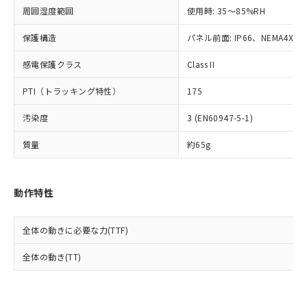
準値以下であることを示します。
該第三者に通知します。また当社は、
示しないようお願いします。
周囲湿度範囲
使用時: 35～85%RH
部品在庫の切り替え状況などにより、予定
「10」：通常の使用状況下において有害物
販売先および販売に係わる関係者が違
マイパーツ機能（部品リスト作成サー
空
受注生産機種、また在庫状況の
月が前後することがあります。
質が外部に漏えいし、環境に深刻な影響を
法に輸出するおそれがある場合は、取
ビス）をご利用いただくには、I-Web
保護構造
パネル前面: IP66、NEMA4X, N
白
情報を公開していない機種
及ぼさない年数を意味します。
り引きをいたしません。
メンバーズにご登録されている必要が
「－」：未確認です。当社販売部門へお問
感電保護クラス
Class II
あります。
い合わせください。
お客様が当ウェブサイト上で当社にご
※3 非含有証明書ダウンロード
PTI（トラッキング特性）
175
登録された部品リストについて、当社
および当社の共同利用者が、当社の製
下記の非含有証明書をダウンロードするこ
汚染度
3 (EN60947-5-1)
品・サービスに関するお客様との取
とができます。
合意する
キャンセル
引・商談に必要な範囲で利用すること
質量
約65g
をご了承ください。
EU RoHS指令（10物質）の非含有証明書
※当社の共同利用者とは、
"個人情報
51物質の非含有証明書（当社基準）
の共同利用に関して"
の「1.共同利
※本証明書は発行日時点で非含有を証明す
動作特性
用者の範囲」に記載されている法人を
るもので、過去に遡って非含有を証明する
指します。
ものではありません。
全体の動きに必要な力(TTF)
また、RoHS指令のフタル酸エステル類４
物質の対応では、対応完了までの期間は出
全体の動き(TT)
荷製品に未対応品が混在することから備考
欄に対応日を記載しておりました。
既に当社にて対応品への在庫切替を完了
していることから、特段のことがない限