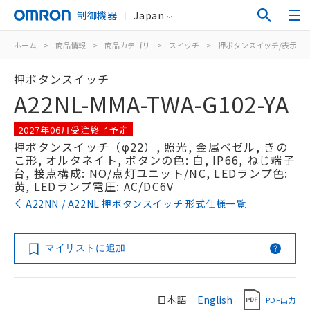
制御機器
Japan
ホーム
>
商品情報
>
商品カテゴリ
>
スイッチ
>
押ボタンスイッチ/表示灯
押ボタンスイッチ
A22NL-MMA-TWA-G102-YA
2027年06月受注終了予定
押ボタンスイッチ（φ22）, 照光, 金属ベゼル, きの
こ形, オルタネイト, ボタンの色: 白, IP66, ねじ端子
台, 接点構成: NO/点灯ユニット/NC, LEDランプ色:
黄, LEDランプ電圧: AC/DC6V
A22NN / A22NL 押ボタンスイッチ 形式仕様一覧
マイリストに追加
日本語
English
PDF出力