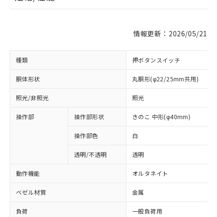
情報更新：2026/05/21
種類
押ボタンスイッチ
胴体形状
丸胴形(φ22/25mm共用)
照光/非照光
照光
操作部
操作部形状
きのこ 中形(φ40mm)
操作部色
白
透明/不透明
透明
動作機能
オルタネイト
ベゼル材質
金属
負荷
一般負荷用