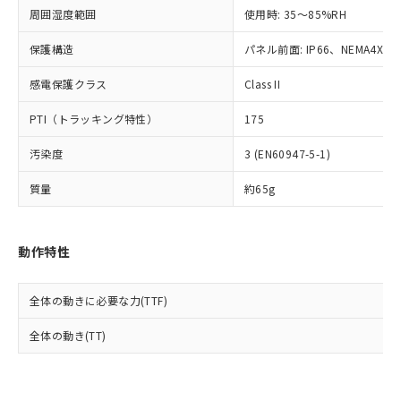
準値以下であることを示します。
該第三者に通知します。また当社は、
示しないようお願いします。
周囲湿度範囲
使用時: 35～85%RH
部品在庫の切り替え状況などにより、予定
「10」：通常の使用状況下において有害物
販売先および販売に係わる関係者が違
マイパーツ機能（部品リスト作成サー
空
受注生産機種、また在庫状況の
月が前後することがあります。
質が外部に漏えいし、環境に深刻な影響を
法に輸出するおそれがある場合は、取
ビス）をご利用いただくには、I-Web
保護構造
パネル前面: IP66、NEMA4X, N
白
情報を公開していない機種
及ぼさない年数を意味します。
り引きをいたしません。
メンバーズにご登録されている必要が
「－」：未確認です。当社販売部門へお問
感電保護クラス
Class II
あります。
い合わせください。
お客様が当ウェブサイト上で当社にご
※3 非含有証明書ダウンロード
PTI（トラッキング特性）
175
登録された部品リストについて、当社
および当社の共同利用者が、当社の製
下記の非含有証明書をダウンロードするこ
汚染度
3 (EN60947-5-1)
品・サービスに関するお客様との取
とができます。
合意する
キャンセル
引・商談に必要な範囲で利用すること
質量
約65g
をご了承ください。
EU RoHS指令（10物質）の非含有証明書
※当社の共同利用者とは、
"個人情報
51物質の非含有証明書（当社基準）
の共同利用に関して"
の「1.共同利
※本証明書は発行日時点で非含有を証明す
動作特性
用者の範囲」に記載されている法人を
るもので、過去に遡って非含有を証明する
指します。
ものではありません。
全体の動きに必要な力(TTF)
また、RoHS指令のフタル酸エステル類４
物質の対応では、対応完了までの期間は出
全体の動き(TT)
荷製品に未対応品が混在することから備考
欄に対応日を記載しておりました。
既に当社にて対応品への在庫切替を完了
していることから、特段のことがない限