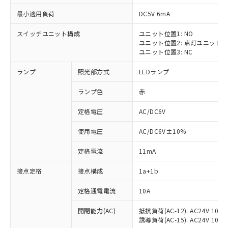
最小適用負荷
DC5V 6mA
スイッチユニット構成
ユニット位置1: NO
ユニット位置2: 点灯ユニット
ユニット位置3: NC
ランプ
照光部方式
LEDランプ
ランプ色
赤
※1 対応状況
定格電圧
AC/DC6V
対応済み：EU RoHS指令（10物質）の
使用電圧
AC/DC6V±10%
非含有に対応した製品が提供可能な商品で
す。
定格電流
11mA
対応予定：EU RoHS指令（10物質）の非含
ご利用条件
有に対応した製品に切り替える予定のある
接点定格
接点構成
1a+1b
商品です。
対応予定なし：EU RoHS指令（10物質）の
定格通電電流
10A
以下の条件をお読みいただき、同意のうえ
非含有に非対応の商品で、対応品を出す予
ご利用ください。
定はありません。
開閉能力(AC)
抵抗負荷(AC-12): AC24V 10A/A
誘導負荷(AC-15): AC24V 10A/AC
調査・確認中：EU RoHS指令（10物質）の
本サービスは、当社制御機器事業取扱