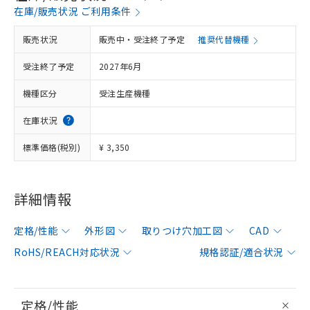
在庫/販売状況 ご利用条件
販売状況
販売中・受注終了予定
推奨代替機種
受注終了予定
2027年6月
機種区分
受注生産機種
在庫状況
標準価格(税別)
¥ 3,350
詳細情報
定格/性能
外形図
取りつけ穴加工図
CAD
RoHS/REACH対応状況
規格認証/適合状況
定格/性能