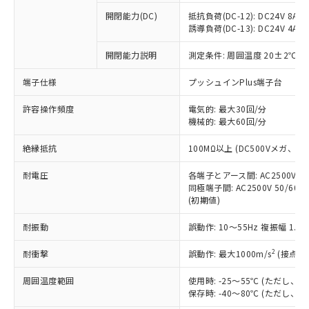
※1 中国RoHS○×表
非含有の対応状況を調査中または確認中の
商品の当社在庫状況および標準価格
開閉能力(DC)
抵抗負荷(DC-12): DC24V 8A/DC
商品です。
(税抜)を提供させていただくもので
誘導負荷(DC-13): DC24V 4A/DC
「○」：最大均質材料含有率が中国RoHSの
非該当品：ライセンス料など無形物で、有
す。
基準値以下であることを示します。
害物質有無と関係のない商品です。
開閉能力説明
測定条件: 周囲温度 20±2℃、
当社制御機器事業取扱商品の中には、
「×」：最大均質材料含有率が中国RoHSの
仕入先様の事情により、非含有部品として
本サービスの対象外となる商品もある
基準値を超えていることを示します。
いたものが、含有品と判明した場合などや
当社は、これら貴社製品のうち、外国
端子仕様
プッシュインPlus端子台
ことをご了承ください。
「－」：未確認です。当社販売部門へお問
むを得ず変更することがあります。
為替および外国貿易法に定める商品
在庫状況および標準価格照会結果は、
い合わせください。
許容操作頻度
電気的: 最大30回/分
（以下｢規制貨物等」という）を輸出
記載している更新日時点での社内デー
機械的: 最大60回/分
*EU RoHS指令（10物質）：
または国外への提供する場合は、日本
記
タに基づき作成されるものであり、閲
説明
鉛(Pb) 1000ppm以下、 水銀(Hg) 1000ppm以下、 カド
*中国RoHS10物質の基準値 (GB/T26572)：
国政府の輸出許可(または役務取引許
号
覧された時点での実際の在庫および標
ミウム(Cd) 100ppm以下、
Pb(鉛) :1000ppm、 Hg(水銀) : 1000ppm、 Cd(カドミウ
絶縁抵抗
100MΩ以上 (DC500Vメガ、
可)を取得するなどの必要な手続きを
六価クロム(Cr(Ⅵ)) 1000ppm以下、ポリ臭化ビフェニル
ム) : 100ppm、
準価格とは異なる場合があることをご
類(PBB) 1000ppm以下、ポリ臭化ジフェニルエーテル類
Cr(Ⅵ)(六価クロム) : 1000ppm、 PBBs(ポリ臭化ビフェ
とります。
了承ください。
(PBDE) 1000ppm以下、フタル酸ビス(2-エチルヘキシ
耐電圧
各端子とアース間: AC2500V 50/
○
一定数以上の在庫あり
ニル類) : 1000ppm、 PBDEs(ポリ臭化ジフェニルエーテ
当社は規制貨物を破棄する場合は、完
ル) (DEHP)(別名：DOP) 1000ppm以下、フタル酸ブチ
正式な納期状況および標準価格はお客
ル類) : 1000ppm、
同極端子間: AC2500V 50/60
ルベンジル（BBP） 1000ppm以下、フタル酸ジブチル
全に破砕するなど、違法に輸出されな
DBP(フタル酸ジブチル) : 1000ppm、 DIBP(フタル酸ジ
(初期値)
様のお取引先、またはお客様担当のオ
（DBP） 1000ppm以下、フタル酸ジイソブチル
イソブチル) : 1000ppm、 BBP(フタル酸ブチルベンジ
△
一定数には満たないが在庫あり
いよう必要な手段を講じます。
ムロン制御機器販売店・当社販売員に
(DIBP) 1000ppm以下
ル) : 1000ppm、
当社は貴社製品を、核兵器、ミサイ
但し、RoHS指令で産業用監視および制御機器に対する
耐振動
誤動作: 10～55Hz 複振幅 1.
DEHP(フタル酸ビス(2-エチルヘキシル)) : 1000ppm
ご相談ください。
適用除外項目は除く。
ル、化学兵器、生物兵器またはその他
－
在庫なし(最新の在庫状況につ
オムロン制御機器販売店や当社販売拠
フタル酸エステル類の４物質については閾値を超える意
2
耐衝撃
誤動作: 最大1000m/s
(接点開
武器並びにこれらの製造装置等に一切
いては、お客様のお取引先、ま
図的な使用がないことを確認しています。
点は「
販売ネットワーク
」をご確認
※2 環境保護使用期限
使用いたしません。
たはお客様担当のオムロン制御
ください。
周囲温度範囲
使用時: -25～55℃ (ただし
当社は、貴社製品を第三者に販売する
機器販売店・当社販売員にご確
在庫状況および標準価格結果を当社の
保存時: -40～80℃ (ただし
※2 対応予定月
「ｅ」：有害物質（10物質）のすべてが基
場合は、上記1、2および3の内容を当
認ください)
事前の承諾なく第三者に漏洩または開