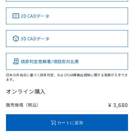
中国 RoHS
注意事項・凡例
2D CADデータ
中国 RoHS表
※1 ※2
3D CADデータ
Pb
Hg
Cd
Cr(VI)
該非判定見解書/項目別対比表
X
O
O
O
日本の外為法に基づく該非判定、およびEAR再輸出規制に関する見解が入手でき
ます。
"対応済み"や非含有の記載がされた商品であっても、流通
在庫等で未対応品が混在する可能性があります。
オンライン購入
非含有品が必要な際は、弊社営業部門もしくは販売店へお
問い合わせください。
¥ 3,680
販売価格（税込）
この製品のRoHS/REACH対応状況ページへ
カートに追加