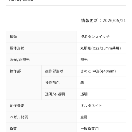
情報更新：2026/05/21
種類
押ボタンスイッチ
胴体形状
丸胴形(φ22/25mm共用)
照光/非照光
照光
操作部
操作部形状
きのこ 中形(φ40mm)
操作部色
赤
透明/不透明
透明
動作機能
オルタネイト
ベゼル材質
金属
負荷
一般負荷用