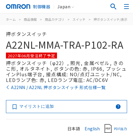
制御機器
Japan
ホーム
>
商品情報
>
商品カテゴリ
>
スイッチ
>
押ボタンスイッチ/表示灯
押ボタンスイッチ
A22NL-MMA-TRA-P102-RA
2027年06月受注終了予定
押ボタンスイッチ（φ22）, 照光, 金属ベゼル, きの
こ形, オルタネイト, ボタンの色: 赤, IP66, プッシュ
インPlus端子台, 接点構成: NO/点灯ユニット/NC,
LEDランプ色: 赤, LEDランプ電圧: AC/DC6V
A22NN / A22NL 押ボタンスイッチ 形式仕様一覧
マイリストに追加
日本語
English
PDF出力