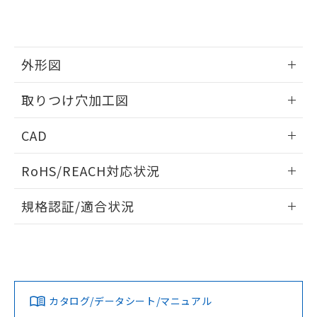
り、2022年1月12日より割愛しておりま
す。
外形図
情報更新：2026/05/21
取りつけ穴加工図
情報更新：2026/05/21
CAD
ログイン/会員登録いただくと、CADデータをダウンロー
RoHS/REACH対応状況
ドすることができます。
情報更新：2026/7/29
規格認証/適合状況
ログイン/会員登録
EU RoHS
注意事項・凡例
A22NL-MMA-TRA-P102-RAについての規格認証/適合状況に
ついては、「カスタマーサポートセンタ お客様相談室」また
は貴社担当オムロン営業員または販売店にお問い合わせくだ
対応状況
対応予定月
※1
※2
さい。
ダウンロードデータをご利用いただく前に、以下を必ずお読
みください。
カタログ/データシート/マニュアル
対応済み
ソフトウェアの使用条件
お問い合わせ