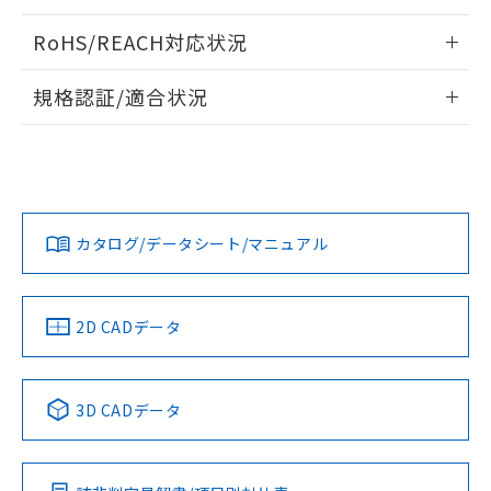
ログイン/会員登録いただくと、CADデータをダウンロー
RoHS/REACH対応状況
ドすることができます。
情報更新：2026/7/29
規格認証/適合状況
ログイン/会員登録
EU RoHS
注意事項・凡例
A22NL-MMA-TRA-P101-RAについての規格認証/適合状況に
ついては、「カスタマーサポートセンタ お客様相談室」また
は貴社担当オムロン営業員または販売店にお問い合わせくだ
対応状況
対応予定月
※1
※2
さい。
ダウンロードデータをご利用いただく前に、以下を必ずお読
みください。
カタログ/データシート/マニュアル
対応済み
ソフトウェアの使用条件
お問い合わせ
中国 RoHS
注意事項・凡例
2D CADデータ
中国 RoHS表
※1 ※2
3D CADデータ
Pb
Hg
Cd
Cr(VI)