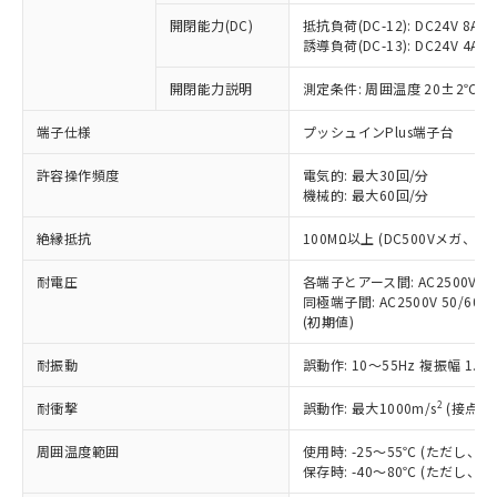
本サービスの対象外となる商品もある
基準値を超えていることを示します。
いたものが、含有品と判明した場合などや
当社は、これら貴社製品のうち、外国
ことをご了承ください。
開閉能力(DC)
抵抗負荷(DC-12): DC24V 8A/DC
「－」：未確認です。当社販売部門へお問
むを得ず変更することがあります。
為替および外国貿易法に定める商品
誘導負荷(DC-13): DC24V 4A/DC
在庫状況および標準価格照会結果は、
い合わせください。
（以下｢規制貨物等」という）を輸出
記載している更新日時点での社内デー
*EU RoHS指令（10物質）：
または国外への提供する場合は、日本
開閉能力説明
測定条件: 周囲温度 20±2℃、
記
タに基づき作成されるものであり、閲
説明
鉛(Pb) 1000ppm以下、 水銀(Hg) 1000ppm以下、 カド
*中国RoHS10物質の基準値 (GB/T26572)：
国政府の輸出許可(または役務取引許
号
覧された時点での実際の在庫および標
ミウム(Cd) 100ppm以下、
Pb(鉛) :1000ppm、 Hg(水銀) : 1000ppm、 Cd(カドミウ
端子仕様
プッシュインPlus端子台
可)を取得するなどの必要な手続きを
六価クロム(Cr(Ⅵ)) 1000ppm以下、ポリ臭化ビフェニル
ム) : 100ppm、
準価格とは異なる場合があることをご
類(PBB) 1000ppm以下、ポリ臭化ジフェニルエーテル類
Cr(Ⅵ)(六価クロム) : 1000ppm、 PBBs(ポリ臭化ビフェ
とります。
了承ください。
(PBDE) 1000ppm以下、フタル酸ビス(2-エチルヘキシ
○
一定数以上の在庫あり
ニル類) : 1000ppm、 PBDEs(ポリ臭化ジフェニルエーテ
許容操作頻度
電気的: 最大30回/分
当社は規制貨物を破棄する場合は、完
ル) (DEHP)(別名：DOP) 1000ppm以下、フタル酸ブチ
正式な納期状況および標準価格はお客
ル類) : 1000ppm、
機械的: 最大60回/分
ルベンジル（BBP） 1000ppm以下、フタル酸ジブチル
全に破砕するなど、違法に輸出されな
DBP(フタル酸ジブチル) : 1000ppm、 DIBP(フタル酸ジ
様のお取引先、またはお客様担当のオ
（DBP） 1000ppm以下、フタル酸ジイソブチル
イソブチル) : 1000ppm、 BBP(フタル酸ブチルベンジ
△
一定数には満たないが在庫あり
いよう必要な手段を講じます。
ムロン制御機器販売店・当社販売員に
(DIBP) 1000ppm以下
ル) : 1000ppm、
絶縁抵抗
100MΩ以上 (DC500Vメガ、
当社は貴社製品を、核兵器、ミサイ
但し、RoHS指令で産業用監視および制御機器に対する
DEHP(フタル酸ビス(2-エチルヘキシル)) : 1000ppm
ご相談ください。
適用除外項目は除く。
ル、化学兵器、生物兵器またはその他
－
在庫なし(最新の在庫状況につ
オムロン制御機器販売店や当社販売拠
耐電圧
各端子とアース間: AC2500V 50/
フタル酸エステル類の４物質については閾値を超える意
武器並びにこれらの製造装置等に一切
いては、お客様のお取引先、ま
図的な使用がないことを確認しています。
同極端子間: AC2500V 50/60
点は「
販売ネットワーク
」をご確認
※2 環境保護使用期限
使用いたしません。
(初期値)
たはお客様担当のオムロン制御
ください。
当社は、貴社製品を第三者に販売する
機器販売店・当社販売員にご確
在庫状況および標準価格結果を当社の
※2 対応予定月
「ｅ」：有害物質（10物質）のすべてが基
耐振動
誤動作: 10～55Hz 複振幅 1.
場合は、上記1、2および3の内容を当
認ください)
事前の承諾なく第三者に漏洩または開
準値以下であることを示します。
該第三者に通知します。また当社は、
示しないようお願いします。
2
耐衝撃
誤動作: 最大1000m/s
(接点開
部品在庫の切り替え状況などにより、予定
「10」：通常の使用状況下において有害物
販売先および販売に係わる関係者が違
マイパーツ機能（部品リスト作成サー
空
受注生産機種、また在庫状況の
月が前後することがあります。
質が外部に漏えいし、環境に深刻な影響を
法に輸出するおそれがある場合は、取
ビス）をご利用いただくには、I-Web
白
情報を公開していない機種
周囲温度範囲
使用時: -25～55℃ (ただし
及ぼさない年数を意味します。
り引きをいたしません。
メンバーズにご登録されている必要が
保存時: -40～80℃ (ただし
「－」：未確認です。当社販売部門へお問
あります。