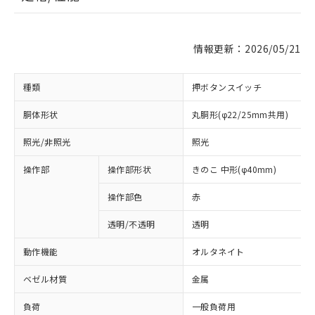
情報更新：2026/05/21
種類
押ボタンスイッチ
胴体形状
丸胴形(φ22/25mm共用)
照光/非照光
照光
操作部
操作部形状
きのこ 中形(φ40mm)
操作部色
赤
透明/不透明
透明
動作機能
オルタネイト
ベゼル材質
金属
負荷
一般負荷用