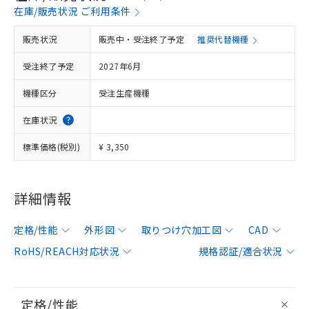
在庫/販売状況 ご利用条件
販売状況
販売中・受注終了予定
推奨代替機種
受注終了予定
2027年6月
機種区分
受注生産機種
在庫状況
標準価格(税別)
¥ 3,350
詳細情報
定格/性能
外形図
取りつけ穴加工図
CAD
RoHS/REACH対応状況
規格認証/適合状況
定格/性能