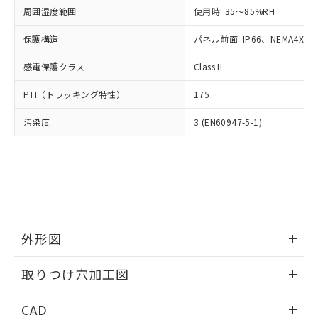
い合わせください。
お客様が当ウェブサイト上で当社にご
周囲湿度範囲
使用時: 35～85%RH
※3 非含有証明書ダウンロード
登録された部品リストについて、当社
保護構造
パネル前面: IP66、NEMA4X, N
および当社の共同利用者が、当社の製
下記の非含有証明書をダウンロードするこ
品・サービスに関するお客様との取
とができます。
感電保護クラス
Class II
合意する
キャンセル
引・商談に必要な範囲で利用すること
をご了承ください。
EU RoHS指令（10物質）の非含有証明書
PTI（トラッキング特性）
175
※当社の共同利用者とは、
"個人情報
51物質の非含有証明書（当社基準）
の共同利用に関して"
の「1.共同利
汚染度
3 (EN60947-5-1)
※本証明書は発行日時点で非含有を証明す
用者の範囲」に記載されている法人を
るもので、過去に遡って非含有を証明する
指します。
ものではありません。
また、RoHS指令のフタル酸エステル類４
物質の対応では、対応完了までの期間は出
荷製品に未対応品が混在することから備考
欄に対応日を記載しておりました。
既に当社にて対応品への在庫切替を完了
外形図
していることから、特段のことがない限
り、2022年1月12日より割愛しておりま
情報更新：2026/05/21
取りつけ穴加工図
す。
情報更新：2026/05/21
CAD