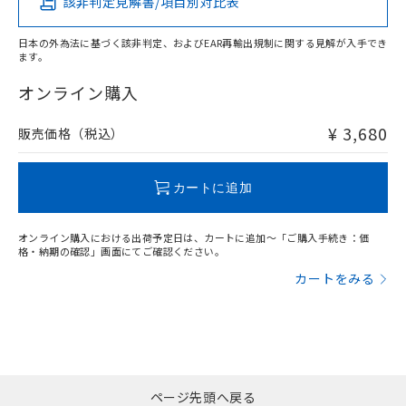
該非判定見解書/項目別対比表
X
O
O
O
日本の外為法に基づく該非判定、およびEAR再輸出規制に関する見解が入手でき
ます。
"対応済み"や非含有の記載がされた商品であっても、流通
在庫等で未対応品が混在する可能性があります。
オンライン購入
非含有品が必要な際は、弊社営業部門もしくは販売店へお
問い合わせください。
¥ 3,680
販売価格（税込）
この製品のRoHS/REACH対応状況ページへ
カートに追加
オンライン購入における出荷予定日は、カートに追加～「ご購入手続き：価
格・納期の確認」画面にてご確認ください。
カートをみる
ページ先頭へ戻る