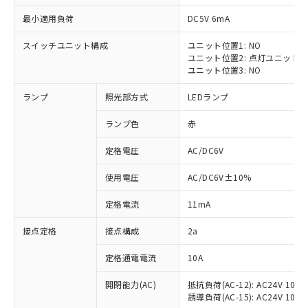
最小適用負荷
DC5V 6mA
スイッチユニット構成
ユニット位置1: NO
ユニット位置2: 点灯ユニット
※1 対応状況
ユニット位置3: NO
ランプ
照光部方式
LEDランプ
対応済み：EU RoHS指令（10物質）の
非含有に対応した製品が提供可能な商品で
ランプ色
赤
す。
対応予定：EU RoHS指令（10物質）の非含
定格電圧
AC/DC6V
ご利用条件
有に対応した製品に切り替える予定のある
商品です。
使用電圧
AC/DC6V±10%
対応予定なし：EU RoHS指令（10物質）の
以下の条件をお読みいただき、同意のうえ
非含有に非対応の商品で、対応品を出す予
定格電流
11mA
ご利用ください。
定はありません。
調査・確認中：EU RoHS指令（10物質）の
接点定格
接点構成
2a
本サービスは、当社制御機器事業取扱
※1 中国RoHS○×表
非含有の対応状況を調査中または確認中の
商品の当社在庫状況および標準価格
定格通電電流
10A
商品です。
(税抜)を提供させていただくもので
「○」：最大均質材料含有率が中国RoHSの
非該当品：ライセンス料など無形物で、有
す。
開閉能力(AC)
抵抗負荷(AC-12): AC24V 10A/A
基準値以下であることを示します。
害物質有無と関係のない商品です。
当社制御機器事業取扱商品の中には、
誘導負荷(AC-15): AC24V 10A/AC
「×」：最大均質材料含有率が中国RoHSの
仕入先様の事情により、非含有部品として