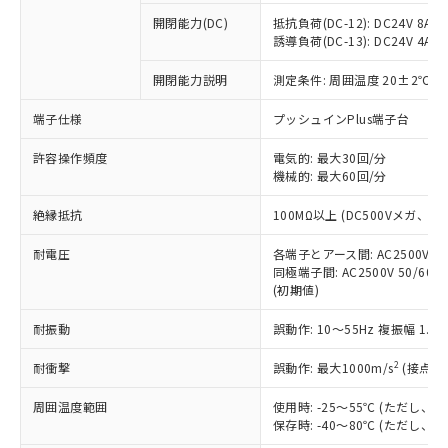
本サービスの対象外となる商品もある
基準値を超えていることを示します。
いたものが、含有品と判明した場合などや
当社は、これら貴社製品のうち、外国
ことをご了承ください。
開閉能力(DC)
抵抗負荷(DC-12): DC24V 8A/DC
「－」：未確認です。当社販売部門へお問
むを得ず変更することがあります。
為替および外国貿易法に定める商品
誘導負荷(DC-13): DC24V 4A/DC
在庫状況および標準価格照会結果は、
い合わせください。
（以下｢規制貨物等」という）を輸出
記載している更新日時点での社内デー
*EU RoHS指令（10物質）：
または国外への提供する場合は、日本
開閉能力説明
測定条件: 周囲温度 20±2℃、
記
タに基づき作成されるものであり、閲
説明
鉛(Pb) 1000ppm以下、 水銀(Hg) 1000ppm以下、 カド
*中国RoHS10物質の基準値 (GB/T26572)：
国政府の輸出許可(または役務取引許
号
覧された時点での実際の在庫および標
ミウム(Cd) 100ppm以下、
Pb(鉛) :1000ppm、 Hg(水銀) : 1000ppm、 Cd(カドミウ
端子仕様
プッシュインPlus端子台
可)を取得するなどの必要な手続きを
六価クロム(Cr(Ⅵ)) 1000ppm以下、ポリ臭化ビフェニル
ム) : 100ppm、
準価格とは異なる場合があることをご
類(PBB) 1000ppm以下、ポリ臭化ジフェニルエーテル類
Cr(Ⅵ)(六価クロム) : 1000ppm、 PBBs(ポリ臭化ビフェ
とります。
了承ください。
(PBDE) 1000ppm以下、フタル酸ビス(2-エチルヘキシ
○
一定数以上の在庫あり
ニル類) : 1000ppm、 PBDEs(ポリ臭化ジフェニルエーテ
許容操作頻度
電気的: 最大30回/分
当社は規制貨物を破棄する場合は、完
ル) (DEHP)(別名：DOP) 1000ppm以下、フタル酸ブチ
正式な納期状況および標準価格はお客
ル類) : 1000ppm、
機械的: 最大60回/分
ルベンジル（BBP） 1000ppm以下、フタル酸ジブチル
全に破砕するなど、違法に輸出されな
DBP(フタル酸ジブチル) : 1000ppm、 DIBP(フタル酸ジ
様のお取引先、またはお客様担当のオ
（DBP） 1000ppm以下、フタル酸ジイソブチル
イソブチル) : 1000ppm、 BBP(フタル酸ブチルベンジ
△
一定数には満たないが在庫あり
いよう必要な手段を講じます。
ムロン制御機器販売店・当社販売員に
(DIBP) 1000ppm以下
ル) : 1000ppm、
絶縁抵抗
100MΩ以上 (DC500Vメガ、
当社は貴社製品を、核兵器、ミサイ
但し、RoHS指令で産業用監視および制御機器に対する
DEHP(フタル酸ビス(2-エチルヘキシル)) : 1000ppm
ご相談ください。
適用除外項目は除く。
ル、化学兵器、生物兵器またはその他
－
在庫なし(最新の在庫状況につ
オムロン制御機器販売店や当社販売拠
耐電圧
各端子とアース間: AC2500V 50/
フタル酸エステル類の４物質については閾値を超える意
武器並びにこれらの製造装置等に一切
いては、お客様のお取引先、ま
図的な使用がないことを確認しています。
同極端子間: AC2500V 50/60
点は「
販売ネットワーク
」をご確認
※2 環境保護使用期限
使用いたしません。
(初期値)
たはお客様担当のオムロン制御
ください。
当社は、貴社製品を第三者に販売する
機器販売店・当社販売員にご確
在庫状況および標準価格結果を当社の
※2 対応予定月
「ｅ」：有害物質（10物質）のすべてが基
耐振動
誤動作: 10～55Hz 複振幅 1.
場合は、上記1、2および3の内容を当
認ください)
事前の承諾なく第三者に漏洩または開
準値以下であることを示します。
該第三者に通知します。また当社は、
示しないようお願いします。
2
耐衝撃
誤動作: 最大1000m/s
(接点開
部品在庫の切り替え状況などにより、予定
「10」：通常の使用状況下において有害物
販売先および販売に係わる関係者が違
マイパーツ機能（部品リスト作成サー
空
受注生産機種、また在庫状況の
月が前後することがあります。
質が外部に漏えいし、環境に深刻な影響を
法に輸出するおそれがある場合は、取
ビス）をご利用いただくには、I-Web
白
情報を公開していない機種
周囲温度範囲
使用時: -25～55℃ (ただし
及ぼさない年数を意味します。
り引きをいたしません。
メンバーズにご登録されている必要が
保存時: -40～80℃ (ただし
「－」：未確認です。当社販売部門へお問
あります。