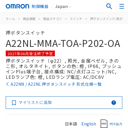
制御機器
Japan
ホーム
>
商品情報
>
商品カテゴリ
>
スイッチ
>
押ボタンスイッチ/表示灯
押ボタンスイッチ
A22NL-MMA-TOA-P202-OA
2027年06月受注終了予定
押ボタンスイッチ（φ22）, 照光, 金属ベゼル, きの
こ形, オルタネイト, ボタンの色: 橙, IP66, プッシュ
インPlus端子台, 接点構成: NC/点灯ユニット/NC,
LEDランプ色: 橙, LEDランプ電圧: AC/DC6V
A22NN / A22NL 押ボタンスイッチ 形式仕様一覧
マイリストに追加
日本語
English
PDF出力