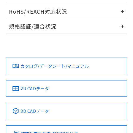
ログイン/会員登録いただくと、CADデータをダウンロー
RoHS/REACH対応状況
ドすることができます。
情報更新：2026/7/29
規格認証/適合状況
ログイン/会員登録
EU RoHS
注意事項・凡例
A22NL-MMA-TOA-P202-OAについての規格認証/適合状況に
ついては、「カスタマーサポートセンタ お客様相談室」また
は貴社担当オムロン営業員または販売店にお問い合わせくだ
対応状況
対応予定月
※1
※2
さい。
ダウンロードデータをご利用いただく前に、以下を必ずお読
みください。
カタログ/データシート/マニュアル
対応済み
ソフトウェアの使用条件
お問い合わせ
中国 RoHS
注意事項・凡例
2D CADデータ
中国 RoHS表
※1 ※2
3D CADデータ
Pb
Hg
Cd
Cr(VI)