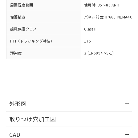
い合わせください。
お客様が当ウェブサイト上で当社にご
周囲湿度範囲
使用時: 35～85%RH
※3 非含有証明書ダウンロード
登録された部品リストについて、当社
保護構造
パネル前面: IP66、NEMA4X, N
および当社の共同利用者が、当社の製
下記の非含有証明書をダウンロードするこ
品・サービスに関するお客様との取
とができます。
感電保護クラス
Class II
合意する
キャンセル
引・商談に必要な範囲で利用すること
をご了承ください。
EU RoHS指令（10物質）の非含有証明書
PTI（トラッキング特性）
175
※当社の共同利用者とは、
"個人情報
51物質の非含有証明書（当社基準）
の共同利用に関して"
の「1.共同利
汚染度
3 (EN60947-5-1)
※本証明書は発行日時点で非含有を証明す
用者の範囲」に記載されている法人を
るもので、過去に遡って非含有を証明する
指します。
ものではありません。
また、RoHS指令のフタル酸エステル類４
物質の対応では、対応完了までの期間は出
荷製品に未対応品が混在することから備考
欄に対応日を記載しておりました。
既に当社にて対応品への在庫切替を完了
外形図
していることから、特段のことがない限
り、2022年1月12日より割愛しておりま
情報更新：2026/05/21
取りつけ穴加工図
す。
情報更新：2026/05/21
CAD