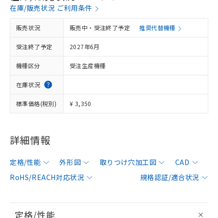
在庫/販売状況 ご利用条件
販売状況
販売中・受注終了予定
推奨代替機種
受注終了予定
2027年6月
機種区分
受注生産機種
在庫状況
標準価格(税別)
¥ 3,350
詳細情報
定格/性能
外形図
取りつけ穴加工図
CAD
RoHS/REACH対応状況
規格認証/適合状況
定格/性能