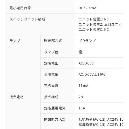
最小適用負荷
DC5V 6mA
スイッチユニット構成
ユニット位置1: NC
ユニット位置2: 点灯ユニット
※1 対応状況
ユニット位置3: NC
ランプ
照光部方式
LEDランプ
対応済み：EU RoHS指令（10物質）の
非含有に対応した製品が提供可能な商品で
ランプ色
橙
す。
対応予定：EU RoHS指令（10物質）の非含
定格電圧
AC/DC6V
ご利用条件
有に対応した製品に切り替える予定のある
商品です。
使用電圧
AC/DC6V±10%
対応予定なし：EU RoHS指令（10物質）の
以下の条件をお読みいただき、同意のうえ
非含有に非対応の商品で、対応品を出す予
定格電流
11mA
ご利用ください。
定はありません。
調査・確認中：EU RoHS指令（10物質）の
接点定格
接点構成
2b
本サービスは、当社制御機器事業取扱
※1 中国RoHS○×表
非含有の対応状況を調査中または確認中の
商品の当社在庫状況および標準価格
定格通電電流
10A
商品です。
(税抜)を提供させていただくもので
「○」：最大均質材料含有率が中国RoHSの
非該当品：ライセンス料など無形物で、有
す。
開閉能力(AC)
抵抗負荷(AC-12): AC24V 10A/A
基準値以下であることを示します。
害物質有無と関係のない商品です。
当社制御機器事業取扱商品の中には、
誘導負荷(AC-15): AC24V 10A/AC
「×」：最大均質材料含有率が中国RoHSの
仕入先様の事情により、非含有部品として