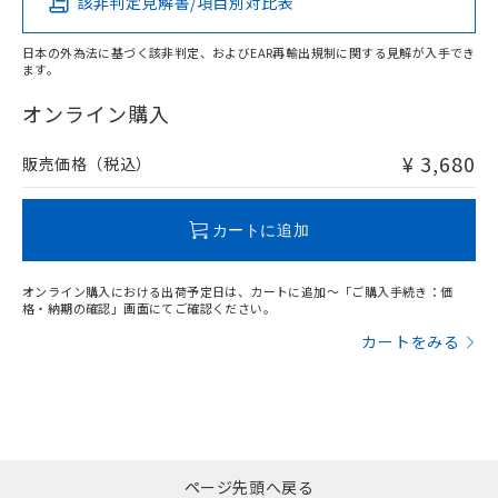
該非判定見解書/項目別対比表
X
O
O
O
日本の外為法に基づく該非判定、およびEAR再輸出規制に関する見解が入手でき
ます。
"対応済み"や非含有の記載がされた商品であっても、流通
在庫等で未対応品が混在する可能性があります。
オンライン購入
非含有品が必要な際は、弊社営業部門もしくは販売店へお
問い合わせください。
¥ 3,680
販売価格（税込）
この製品のRoHS/REACH対応状況ページへ
カートに追加
オンライン購入における出荷予定日は、カートに追加～「ご購入手続き：価
格・納期の確認」画面にてご確認ください。
カートをみる
ページ先頭へ戻る