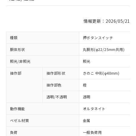
情報更新：2026/05/21
種類
押ボタンスイッチ
胴体形状
丸胴形(φ22/25mm共用)
照光/非照光
照光
操作部
操作部形状
きのこ 中形(φ40mm)
操作部色
橙
透明/不透明
透明
動作機能
オルタネイト
ベゼル材質
金属
負荷
一般負荷用