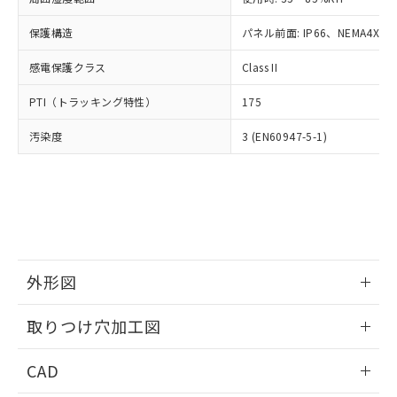
お客様が当ウェブサイト上で当社にご
※3 非含有証明書ダウンロード
登録された部品リストについて、当社
保護構造
パネル前面: IP66、NEMA4X, N
および当社の共同利用者が、当社の製
下記の非含有証明書をダウンロードするこ
品・サービスに関するお客様との取
感電保護クラス
Class II
とができます。
合意する
キャンセル
引・商談に必要な範囲で利用すること
をご了承ください。
PTI（トラッキング特性）
175
EU RoHS指令（10物質）の非含有証明書
※当社の共同利用者とは、
"個人情報
51物質の非含有証明書（当社基準）
の共同利用に関して"
の「1.共同利
汚染度
3 (EN60947-5-1)
※本証明書は発行日時点で非含有を証明す
用者の範囲」に記載されている法人を
るもので、過去に遡って非含有を証明する
指します。
ものではありません。
また、RoHS指令のフタル酸エステル類４
物質の対応では、対応完了までの期間は出
荷製品に未対応品が混在することから備考
欄に対応日を記載しておりました。
既に当社にて対応品への在庫切替を完了
外形図
していることから、特段のことがない限
情報更新：2026/05/21
り、2022年1月12日より割愛しておりま
取りつけ穴加工図
す。
情報更新：2026/05/21
CAD