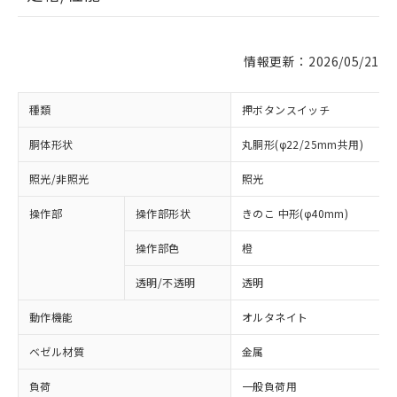
情報更新：2026/05/21
種類
押ボタンスイッチ
胴体形状
丸胴形(φ22/25mm共用)
照光/非照光
照光
操作部
操作部形状
きのこ 中形(φ40mm)
操作部色
橙
透明/不透明
透明
動作機能
オルタネイト
ベゼル材質
金属
負荷
一般負荷用