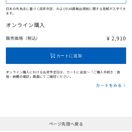
日本の外為法に基づく該非判定、およびEAR再輸出規制に関する見解が入手でき
ます。
"対応済み"や非含有の記載がされた商品であっても、流通
在庫等で未対応品が混在する可能性があります。
オンライン購入
非含有品が必要な際は、弊社営業部門もしくは販売店へお
問い合わせください。
¥ 2,910
販売価格（税込）
この製品のRoHS/REACH対応状況ページへ
カートに追加
オンライン購入における出荷予定日は、カートに追加～「ご購入手続き：価
格・納期の確認」画面にてご確認ください。
カートをみる
ページ先頭へ戻る