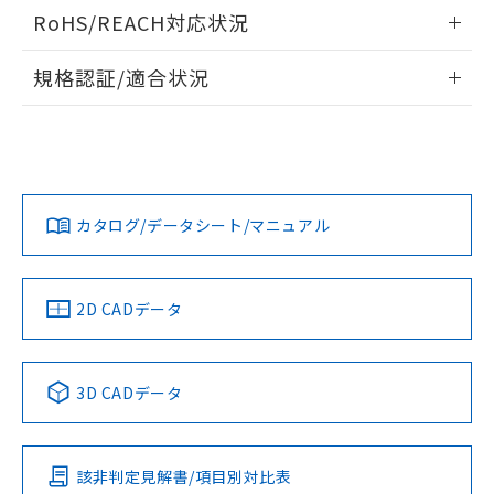
ログイン/会員登録いただくと、CADデータをダウンロー
RoHS/REACH対応状況
ドすることができます。
情報更新：2026/7/29
規格認証/適合状況
ログイン/会員登録
EU RoHS
注意事項・凡例
UL認証
CSA認証
CEマーキング
Yes
Yes
Yes
対応状況
対応予定月
※1
※2
ダウンロードデータをご利用いただく前に、以下を必ずお読
みください。
カタログ/データシート/マニュアル
対応済み
ソフトウェアの使用条件
LR型式承認
DNV型式承認
BV型式承認
KR型式承
（イギリス
（ノルウェー
（フランス
（韓国
船舶規格）
船舶規格）
船舶規格）
船舶規格
中国 RoHS
注意事項・凡例
2D CADデータ
No
No
No
No
中国 RoHS表
※1 ※2
3D CADデータ
この製品の規格認証/適合状況ページへ
Pb
Hg
Cd
Cr(VI)
その他の認証はこちらのページからご検索ください
該非判定見解書/項目別対比表
X
O
O
O