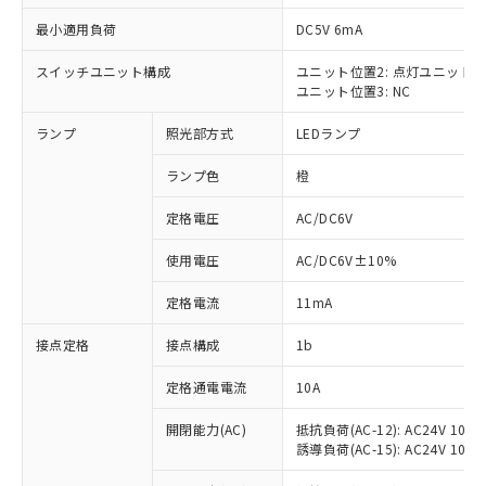
最小適用負荷
DC5V 6mA
スイッチユニット構成
ユニット位置2: 点灯ユニット
ユニット位置3: NC
※1 対応状況
ランプ
照光部方式
LEDランプ
対応済み：EU RoHS指令（10物質）の
非含有に対応した製品が提供可能な商品で
ランプ色
橙
す。
対応予定：EU RoHS指令（10物質）の非含
定格電圧
AC/DC6V
ご利用条件
有に対応した製品に切り替える予定のある
使用電圧
AC/DC6V±10%
商品です。
対応予定なし：EU RoHS指令（10物質）の
以下の条件をお読みいただき、同意のうえ
定格電流
11mA
非含有に非対応の商品で、対応品を出す予
ご利用ください。
定はありません。
接点定格
接点構成
1b
調査・確認中：EU RoHS指令（10物質）の
本サービスは、当社制御機器事業取扱
※1 中国RoHS○×表
非含有の対応状況を調査中または確認中の
商品の当社在庫状況および標準価格
定格通電電流
10A
商品です。
(税抜)を提供させていただくもので
「○」：最大均質材料含有率が中国RoHSの
非該当品：ライセンス料など無形物で、有
開閉能力(AC)
抵抗負荷(AC-12): AC24V 10A/A
す。
基準値以下であることを示します。
害物質有無と関係のない商品です。
誘導負荷(AC-15): AC24V 10A/AC
当社制御機器事業取扱商品の中には、
「×」：最大均質材料含有率が中国RoHSの
仕入先様の事情により、非含有部品として
本サービスの対象外となる商品もある