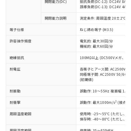
基準値を超えていることを示します。
いたものが、含有品と判明した場合などや
開閉能力(DC)
抵抗負荷(DC-12): DC24V 8A/DC
当社は、これら貴社製品のうち、外国
ことをご了承ください。
「－」：未確認です。当社販売部門へお問
誘導負荷(DC-13): DC24V 4A/DC
むを得ず変更することがあります。
為替および外国貿易法に定める商品
在庫状況および標準価格照会結果は、
い合わせください。
（以下｢規制貨物等」という）を輸出
記載している更新日時点での社内デー
開閉能力説明
測定条件: 周囲温度 20±2℃、
*EU RoHS指令（10物質）：
または国外への提供する場合は、日本
記
タに基づき作成されるものであり、閲
説明
鉛(Pb) 1000ppm以下、 水銀(Hg) 1000ppm以下、 カド
*中国RoHS10物質の基準値 (GB/T26572)：
国政府の輸出許可(または役務取引許
号
覧された時点での実際の在庫および標
ミウム(Cd) 100ppm以下、
Pb(鉛) :1000ppm、 Hg(水銀) : 1000ppm、 Cd(カドミウ
端子仕様
ねじ締め端子 (M3.5)
可)を取得するなどの必要な手続きを
六価クロム(Cr(Ⅵ)) 1000ppm以下、ポリ臭化ビフェニル
ム) : 100ppm、
準価格とは異なる場合があることをご
類(PBB) 1000ppm以下、ポリ臭化ジフェニルエーテル類
Cr(Ⅵ)(六価クロム) : 1000ppm、 PBBs(ポリ臭化ビフェ
とります。
了承ください。
許容操作頻度
電気的: 最大30回/分
(PBDE) 1000ppm以下、フタル酸ビス(2-エチルヘキシ
○
一定数以上の在庫あり
ニル類) : 1000ppm、 PBDEs(ポリ臭化ジフェニルエーテ
当社は規制貨物を破棄する場合は、完
ル) (DEHP)(別名：DOP) 1000ppm以下、フタル酸ブチ
機械的: 最大60回/分
正式な納期状況および標準価格はお客
ル類) : 1000ppm、
ルベンジル（BBP） 1000ppm以下、フタル酸ジブチル
全に破砕するなど、違法に輸出されな
DBP(フタル酸ジブチル) : 1000ppm、 DIBP(フタル酸ジ
様のお取引先、またはお客様担当のオ
（DBP） 1000ppm以下、フタル酸ジイソブチル
イソブチル) : 1000ppm、 BBP(フタル酸ブチルベンジ
△
一定数には満たないが在庫あり
いよう必要な手段を講じます。
絶縁抵抗
100MΩ以上 (DC500Vメガ、
ムロン制御機器販売店・当社販売員に
(DIBP) 1000ppm以下
ル) : 1000ppm、
当社は貴社製品を、核兵器、ミサイ
但し、RoHS指令で産業用監視および制御機器に対する
DEHP(フタル酸ビス(2-エチルヘキシル)) : 1000ppm
ご相談ください。
適用除外項目は除く。
耐電圧
各端子とアース間: AC2500V 50/
ル、化学兵器、生物兵器またはその他
－
在庫なし(最新の在庫状況につ
オムロン制御機器販売店や当社販売拠
フタル酸エステル類の４物質については閾値を超える意
同極端子間: AC2500V 50/60
武器並びにこれらの製造装置等に一切
いては、お客様のお取引先、ま
図的な使用がないことを確認しています。
点は「
販売ネットワーク
」をご確認
(初期値)
※2 環境保護使用期限
使用いたしません。
たはお客様担当のオムロン制御
ください。
当社は、貴社製品を第三者に販売する
機器販売店・当社販売員にご確
在庫状況および標準価格結果を当社の
耐振動
誤動作: 10～55Hz 複振幅 1.
※2 対応予定月
「ｅ」：有害物質（10物質）のすべてが基
場合は、上記1、2および3の内容を当
認ください)
事前の承諾なく第三者に漏洩または開
準値以下であることを示します。
該第三者に通知します。また当社は、
示しないようお願いします。
2
耐衝撃
誤動作: 最大1000m/s
(接点開
部品在庫の切り替え状況などにより、予定
「10」：通常の使用状況下において有害物
販売先および販売に係わる関係者が違
マイパーツ機能（部品リスト作成サー
空
受注生産機種、また在庫状況の
月が前後することがあります。
質が外部に漏えいし、環境に深刻な影響を
法に輸出するおそれがある場合は、取
周囲温度範囲
使用時: -25～55℃ (ただし
ビス）をご利用いただくには、I-Web
白
情報を公開していない機種
及ぼさない年数を意味します。
り引きをいたしません。
保存時: -40～80℃ (ただし
メンバーズにご登録されている必要が
「－」：未確認です。当社販売部門へお問
あります。
い合わせください。
周囲湿度範囲
使用時: 35～85%RH