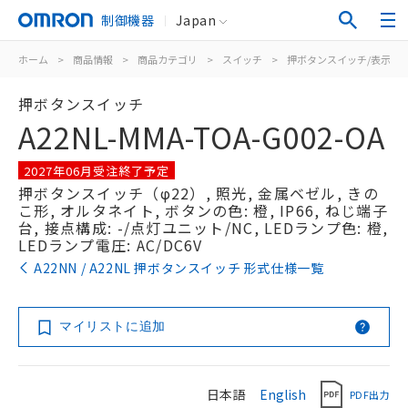
制御機器
Japan
ホーム
>
商品情報
>
商品カテゴリ
>
スイッチ
>
押ボタンスイッチ/表示灯
押ボタンスイッチ
A22NL-MMA-TOA-G002-OA
2027年06月受注終了予定
押ボタンスイッチ（φ22）, 照光, 金属ベゼル, きの
こ形, オルタネイト, ボタンの色: 橙, IP66, ねじ端子
台, 接点構成: -/点灯ユニット/NC, LEDランプ色: 橙,
LEDランプ電圧: AC/DC6V
A22NN / A22NL 押ボタンスイッチ 形式仕様一覧
マイリストに追加
日本語
English
PDF出力