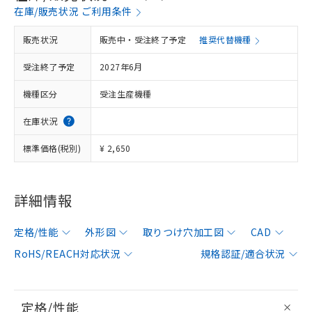
在庫/販売状況 ご利用条件
販売状況
販売中・受注終了予定
推奨代替機種
受注終了予定
2027年6月
機種区分
受注生産機種
在庫状況
標準価格(税別)
¥ 2,650
詳細情報
定格/性能
外形図
取りつけ穴加工図
CAD
RoHS/REACH対応状況
規格認証/適合状況
定格/性能