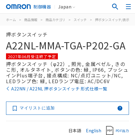
制御機器
Japan
ホーム
>
商品情報
>
商品カテゴリ
>
スイッチ
>
押ボタンスイッチ/表示灯
押ボタンスイッチ
A22NL-MMA-TGA-P202-GA
2027年06月受注終了予定
押ボタンスイッチ（φ22）, 照光, 金属ベゼル, きの
こ形, オルタネイト, ボタンの色: 緑, IP66, プッシュ
インPlus端子台, 接点構成: NC/点灯ユニット/NC,
LEDランプ色: 緑, LEDランプ電圧: AC/DC6V
A22NN / A22NL 押ボタンスイッチ 形式仕様一覧
マイリストに追加
日本語
English
PDF出力