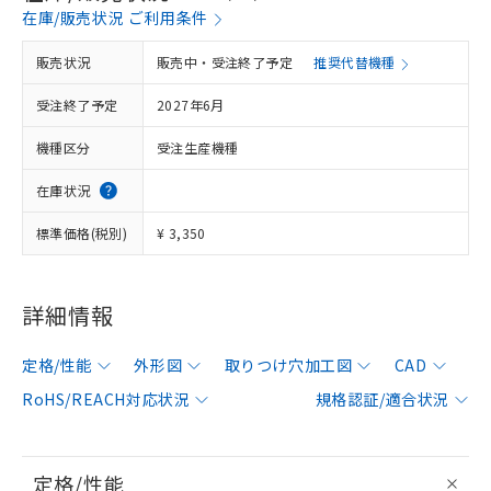
在庫/販売状況 ご利用条件
販売状況
販売中・受注終了予定
推奨代替機種
受注終了予定
2027年6月
機種区分
受注生産機種
在庫状況
標準価格(税別)
¥ 3,350
詳細情報
定格/性能
外形図
取りつけ穴加工図
CAD
RoHS/REACH対応状況
規格認証/適合状況
定格/性能