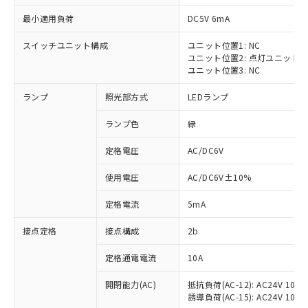
最小適用負荷
DC5V 6mA
スイッチユニット構成
ユニット位置1: NC
ユニット位置2: 点灯ユニット
※1 対応状況
ユニット位置3: NC
ランプ
照光部方式
LEDランプ
対応済み：EU RoHS指令（10物質）の
非含有に対応した製品が提供可能な商品で
ランプ色
緑
す。
対応予定：EU RoHS指令（10物質）の非含
定格電圧
AC/DC6V
ご利用条件
有に対応した製品に切り替える予定のある
商品です。
使用電圧
AC/DC6V±10%
対応予定なし：EU RoHS指令（10物質）の
以下の条件をお読みいただき、同意のうえ
非含有に非対応の商品で、対応品を出す予
定格電流
5mA
ご利用ください。
定はありません。
調査・確認中：EU RoHS指令（10物質）の
接点定格
接点構成
2b
本サービスは、当社制御機器事業取扱
※1 中国RoHS○×表
非含有の対応状況を調査中または確認中の
商品の当社在庫状況および標準価格
定格通電電流
10A
商品です。
(税抜)を提供させていただくもので
「○」：最大均質材料含有率が中国RoHSの
非該当品：ライセンス料など無形物で、有
す。
開閉能力(AC)
抵抗負荷(AC-12): AC24V 10A/A
基準値以下であることを示します。
害物質有無と関係のない商品です。
当社制御機器事業取扱商品の中には、
誘導負荷(AC-15): AC24V 10A/AC
「×」：最大均質材料含有率が中国RoHSの
仕入先様の事情により、非含有部品として