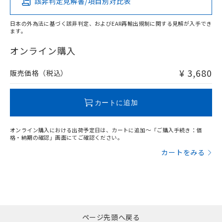
該非判定見解書/項目別対比表
X
O
O
O
日本の外為法に基づく該非判定、およびEAR再輸出規制に関する見解が入手でき
ます。
"対応済み"や非含有の記載がされた商品であっても、流通
在庫等で未対応品が混在する可能性があります。
オンライン購入
非含有品が必要な際は、弊社営業部門もしくは販売店へお
問い合わせください。
¥ 3,680
販売価格（税込）
この製品のRoHS/REACH対応状況ページへ
カートに追加
オンライン購入における出荷予定日は、カートに追加～「ご購入手続き：価
格・納期の確認」画面にてご確認ください。
カートをみる
ページ先頭へ戻る