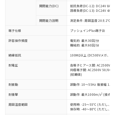
本サービスの対象外となる商品もある
基準値を超えていることを示します。
いたものが、含有品と判明した場合などや
当社は、これら貴社製品のうち、外国
ことをご了承ください。
開閉能力(DC)
抵抗負荷(DC-12): DC24V 8A/DC
「－」：未確認です。当社販売部門へお問
むを得ず変更することがあります。
為替および外国貿易法に定める商品
誘導負荷(DC-13): DC24V 4A/DC
在庫状況および標準価格照会結果は、
い合わせください。
（以下｢規制貨物等」という）を輸出
記載している更新日時点での社内デー
*EU RoHS指令（10物質）：
または国外への提供する場合は、日本
開閉能力説明
測定条件: 周囲温度 20±2℃、
記
タに基づき作成されるものであり、閲
説明
鉛(Pb) 1000ppm以下、 水銀(Hg) 1000ppm以下、 カド
*中国RoHS10物質の基準値 (GB/T26572)：
国政府の輸出許可(または役務取引許
号
覧された時点での実際の在庫および標
ミウム(Cd) 100ppm以下、
Pb(鉛) :1000ppm、 Hg(水銀) : 1000ppm、 Cd(カドミウ
端子仕様
プッシュインPlus端子台
可)を取得するなどの必要な手続きを
六価クロム(Cr(Ⅵ)) 1000ppm以下、ポリ臭化ビフェニル
ム) : 100ppm、
準価格とは異なる場合があることをご
類(PBB) 1000ppm以下、ポリ臭化ジフェニルエーテル類
Cr(Ⅵ)(六価クロム) : 1000ppm、 PBBs(ポリ臭化ビフェ
とります。
了承ください。
(PBDE) 1000ppm以下、フタル酸ビス(2-エチルヘキシ
○
一定数以上の在庫あり
ニル類) : 1000ppm、 PBDEs(ポリ臭化ジフェニルエーテ
許容操作頻度
電気的: 最大30回/分
当社は規制貨物を破棄する場合は、完
ル) (DEHP)(別名：DOP) 1000ppm以下、フタル酸ブチ
正式な納期状況および標準価格はお客
ル類) : 1000ppm、
機械的: 最大60回/分
ルベンジル（BBP） 1000ppm以下、フタル酸ジブチル
全に破砕するなど、違法に輸出されな
DBP(フタル酸ジブチル) : 1000ppm、 DIBP(フタル酸ジ
様のお取引先、またはお客様担当のオ
（DBP） 1000ppm以下、フタル酸ジイソブチル
イソブチル) : 1000ppm、 BBP(フタル酸ブチルベンジ
△
一定数には満たないが在庫あり
いよう必要な手段を講じます。
ムロン制御機器販売店・当社販売員に
(DIBP) 1000ppm以下
ル) : 1000ppm、
絶縁抵抗
100MΩ以上 (DC500Vメガ、
当社は貴社製品を、核兵器、ミサイ
但し、RoHS指令で産業用監視および制御機器に対する
DEHP(フタル酸ビス(2-エチルヘキシル)) : 1000ppm
ご相談ください。
適用除外項目は除く。
ル、化学兵器、生物兵器またはその他
－
在庫なし(最新の在庫状況につ
オムロン制御機器販売店や当社販売拠
耐電圧
各端子とアース間: AC2500V 50/
フタル酸エステル類の４物質については閾値を超える意
武器並びにこれらの製造装置等に一切
いては、お客様のお取引先、ま
図的な使用がないことを確認しています。
同極端子間: AC2500V 50/60
点は「
販売ネットワーク
」をご確認
※2 環境保護使用期限
使用いたしません。
(初期値)
たはお客様担当のオムロン制御
ください。
当社は、貴社製品を第三者に販売する
機器販売店・当社販売員にご確
在庫状況および標準価格結果を当社の
※2 対応予定月
「ｅ」：有害物質（10物質）のすべてが基
耐振動
誤動作: 10～55Hz 複振幅 1.
場合は、上記1、2および3の内容を当
認ください)
事前の承諾なく第三者に漏洩または開
準値以下であることを示します。
該第三者に通知します。また当社は、
示しないようお願いします。
2
耐衝撃
誤動作: 最大1000m/s
(接点開
部品在庫の切り替え状況などにより、予定
「10」：通常の使用状況下において有害物
販売先および販売に係わる関係者が違
マイパーツ機能（部品リスト作成サー
空
受注生産機種、また在庫状況の
月が前後することがあります。
質が外部に漏えいし、環境に深刻な影響を
法に輸出するおそれがある場合は、取
ビス）をご利用いただくには、I-Web
白
情報を公開していない機種
周囲温度範囲
使用時: -25～55℃ (ただし
及ぼさない年数を意味します。
り引きをいたしません。
メンバーズにご登録されている必要が
保存時: -40～80℃ (ただし
「－」：未確認です。当社販売部門へお問
あります。