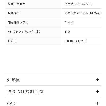
い合わせください。
お客様が当ウェブサイト上で当社にご
周囲湿度範囲
使用時: 35～85%RH
※3 非含有証明書ダウンロード
登録された部品リストについて、当社
保護構造
パネル前面: IP66、NEMA4X, N
および当社の共同利用者が、当社の製
下記の非含有証明書をダウンロードするこ
品・サービスに関するお客様との取
とができます。
感電保護クラス
Class II
合意する
キャンセル
引・商談に必要な範囲で利用すること
をご了承ください。
EU RoHS指令（10物質）の非含有証明書
PTI（トラッキング特性）
175
※当社の共同利用者とは、
"個人情報
51物質の非含有証明書（当社基準）
の共同利用に関して"
の「1.共同利
汚染度
3 (EN60947-5-1)
※本証明書は発行日時点で非含有を証明す
用者の範囲」に記載されている法人を
るもので、過去に遡って非含有を証明する
指します。
ものではありません。
また、RoHS指令のフタル酸エステル類４
物質の対応では、対応完了までの期間は出
荷製品に未対応品が混在することから備考
欄に対応日を記載しておりました。
既に当社にて対応品への在庫切替を完了
外形図
していることから、特段のことがない限
り、2022年1月12日より割愛しておりま
情報更新：2026/05/21
取りつけ穴加工図
す。
情報更新：2026/05/21
CAD