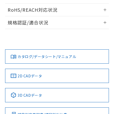
ログイン/会員登録いただくと、CADデータをダウンロー
RoHS/REACH対応状況
ドすることができます。
情報更新：2026/7/29
規格認証/適合状況
ログイン/会員登録
EU RoHS
注意事項・凡例
A22NL-MMA-TGA-P202-GAについての規格認証/適合状況に
ついては、「カスタマーサポートセンタ お客様相談室」また
は貴社担当オムロン営業員または販売店にお問い合わせくだ
対応状況
対応予定月
※1
※2
さい。
ダウンロードデータをご利用いただく前に、以下を必ずお読
みください。
カタログ/データシート/マニュアル
対応済み
ソフトウェアの使用条件
お問い合わせ
中国 RoHS
注意事項・凡例
2D CADデータ
中国 RoHS表
※1 ※2
3D CADデータ
Pb
Hg
Cd
Cr(VI)