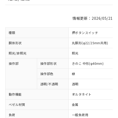
情報更新：2026/05/21
種類
押ボタンスイッチ
胴体形状
丸胴形(φ22/25mm共用)
照光/非照光
照光
操作部
操作部形状
きのこ 中形(φ40mm)
操作部色
緑
透明/不透明
透明
動作機能
オルタネイト
ベゼル材質
金属
負荷
一般負荷用